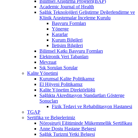
Bilimsel Araştırma Projeleri(BAP)
Academic Journal of Health
Sağlık Teknolojileri Geliştirme Değerlendirme ve
Klinik Araştırmalar İnceleme Kurulu
Başvuru Formları
Yönerge
Kararlar
Kurum Bilgileri
İletişim Bilgileri
Bilimsel Katkı Başvuru Formları
Elektronik Veri Tabanları
Mevzuat
Sık Sorulan Sorular
Kalite Yönetimi
Kurumsal Kalite Politikamız
El Hijyeni Politikamız
Kalite Yönetim Direktörlüğü
Sağlıkta Akreditasyon Standartları Gösterge
Sonuçları
Fizik Tedavi ve Rehabilitasyon Hastanesi
TGAP
Sertifika ve Belgelerimiz
Nöroşirurji Eğitiminde Mükemmellik Sertifikası
Anne Dostu Hastane Belgesi
Sağlık Turizmi Yetki Belgesi