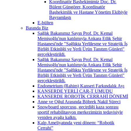
Koordinatör Başhekimimiz Doç. Dr.
Bülent Güngörer, Koordinatör
Başhekimlik ve Hastane Yönetim Ekibiyle
Bayramlaştı
E-bülten
Basında Biz
Sağlık Bakanımız Sayın Prof. Dr. Kemal
Memişoğlu'nun katılımıyla Ankara Etlik Şehir
Hastanesi'nde "Sağlıkta Yerlileşme ve Stratejik İş
Birliği Etkinliği ve Yerli Ürün Tanıtım Günleri"
gerçekleştirildi.
Sağlık Bakanımız Sayın Prof. Dr. Kemal
Memişoğlu'nun katılımıyla Ankara Etlik Şehir
Hastanesi'nde "Sağlıkta Yerlileşme ve Stratejik İş
Birliği Etkinliği ve Yerli Ürün Tanıtım Günleri"
gerçekleştirildi.
Endometrium (Rahim) Kanseri Farkındalık Ayı
KANSERDE YERLİ CAR-T UMUDU
KANSERDE ROBOTİK CERRAHİ DÖNEMİ
Anne ve Oğul Arasında Böbrek Nakil Süreci
Snowboard sporcusu, geçirdiği kaza sonrası
sportif rehabilitasyon merkezimizin tedavisiyle
yeniden ayağa kalktı.
Kalp Ameliyatında yeni dönem: “Robotik
Cerrahi”