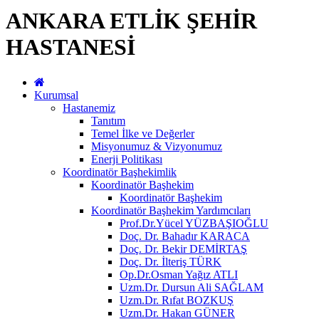
ANKARA ETLİK ŞEHİR
HASTANESİ
Kurumsal
Hastanemiz
Tanıtım
Temel İlke ve Değerler
Misyonumuz & Vizyonumuz
Enerji Politikası
Koordinatör Başhekimlik
Koordinatör Başhekim
Koordinatör Başhekim
Koordinatör Başhekim Yardımcıları
Prof.Dr.Yücel YÜZBAŞIOĞLU
Doç. Dr. Bahadır KARACA
Doç. Dr. Bekir DEMİRTAŞ
Doç. Dr. İlteriş TÜRK
Op.Dr.Osman Yağız ATLI
Uzm.Dr. Dursun Ali SAĞLAM
Uzm.Dr. Rıfat BOZKUŞ
Uzm.Dr. Hakan GÜNER