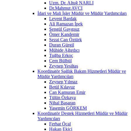
Uzm. Dr. Altuğ NARLI
Dr.Mahmut AVCI
İdari ve Mali İşler Müdür ve Müdür Yardımcıları
Levent Bardak
Ali Ramazan İpek
Şengül Gaygısız
Ömer Kandemir
Sezai Can Öztürk
Duran Gürgil
Mühide Ağırdıcı
Tuğba Erkoç
Cem Bülbül
Zeynep Yeşiltaş
Koordinatör Sağlık Bakım Hizmetleri Müdür ve
Müdür Yardımcıları
Zeynep Yılmaz
Betül Kılavuz
Can Kamuran Emir
Tülün Özkaya
Nihal Başaran
Yasemin GÖRKEM
Koordinatör Destek Hizmetleri Müdür ve Müdür
Yardımcıları
Ferhat Öçal
Hakan Ekici