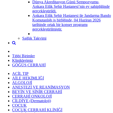
Dünya Akreditasyon Günü Sempozyumu,
Ankara Etlik Şehir Hastanesi’nin ev sahipliğinde
gerçekleştirildi.
Ankara Etlik Şehir Hastanesi ile Jandarma Bando
Komutanlığı iş birliğinde, 04 Haziran 2026
tarihinde ortak bir konser programı
gerçekleştirilmiştir.
Sağlık Takvimi
Tıbbi Birimler
Kliniklerimiz
GÖĞÜS CERRAHİ
ACİL TIP
AİLE HEKİMLİĞİ
ALGOLOJİ
ANESTEZİ VE REANİMASYON
BEYİN VE SİNİR CERRAHİ
CERRAHİ ONKOLOJİ
CİLDİYE (Dermatoloji)
ÇOCUK
ÇOCUK CERRAHİ KLİNİĞİ