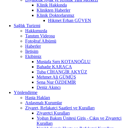
Klinik Hakkında
Klinikten Haberler
Klinik Doktorlarımız
Hikmet Erhan GÜVEN
Sağlık Turizmi
Hakkımızda
Tanıtım Videosu
Fotoğraf Albümü
Haberler
İletişim
Ekibimiz
Mustafa Sırrı KOTANOĞLU
Bahadır KARACA
Tuba CİHANGİR AKYÜZ
Mehmet Ali GÜMÜŞ
Sena Nur ÖZDEMİR
Deniz Akıncı
Yönlendirme
Hasta Hakları
Anlaşmalı Kurumlar
Ziyaret, Refakatçi Saatleri ve Kuralları
Ziyaretçi Kuralları
Yoğun Bakım Ünitesi Giriş - Çıkış ve Ziyaretçi
Kuralları