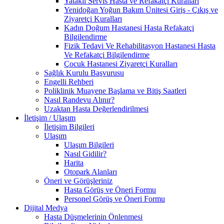
Yataklı Servis Hasta ve Refakatçi Kuralları
Yenidoğan Yoğun Bakım Ünitesi Giriş - Çıkış ve
Ziyaretçi Kuralları
Kadın Doğum Hastanesi Hasta Refakatçi
Bilgilendirme
Fizik Tedavi Ve Rehabilitasyon Hastanesi Hasta
Ve Refakatçi Bilgilendirme
Çocuk Hastanesi Ziyaretçi Kuralları
Sağlık Kurulu Başvurusu
Engelli Rehberi
Poliklinik Muayene Başlama ve Bitiş Saatleri
Nasıl Randevu Alınır?
Uzaktan Hasta Değerlendirilmesi
İletişim / Ulaşım
İletişim Bilgileri
Ulaşım
Ulaşım Bilgileri
Nasıl Gidilir?
Harita
Otopark Alanları
Öneri ve Görüşleriniz
Hasta Görüş ve Öneri Formu
Personel Görüş ve Öneri Formu
Dijital Medya
Hasta Düşmelerinin Önlenmesi