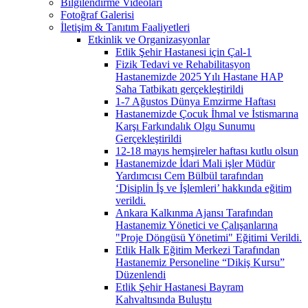
Bilgilendirme Videoları
Fotoğraf Galerisi
İletişim & Tanıtım Faaliyetleri
Etkinlik ve Organizasyonlar
Etlik Şehir Hastanesi için Çal-1
Fizik Tedavi ve Rehabilitasyon
Hastanemizde 2025 Yılı Hastane HAP
Saha Tatbikatı gerçekleştirildi
1-7 Ağustos Dünya Emzirme Haftası
Hastanemizde Çocuk İhmal ve İstismarına
Karşı Farkındalık Olgu Sunumu
Gerçekleştirildi
12-18 mayıs hemşireler haftası kutlu olsun
Hastanemizde İdari Mali işler Müdür
Yardımcısı Cem Bülbül tarafından
‘Disiplin İş ve İşlemleri’ hakkında eğitim
verildi.
Ankara Kalkınma Ajansı Tarafından
Hastanemiz Yönetici ve Çalışanlarına
"Proje Döngüsü Yönetimi" Eğitimi Verildi.
Etlik Halk Eğitim Merkezi Tarafından
Hastanemiz Personeline “Dikiş Kursu”
Düzenlendi
Etlik Şehir Hastanesi Bayram
Kahvaltısında Buluştu