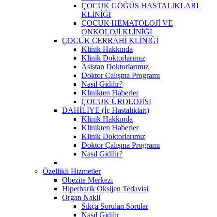
ÇOCUK GÖĞÜS HASTALIKLARI
KLİNİĞİ
ÇOCUK HEMATOLOJİ VE
ONKOLOJİ KLİNİĞİ
ÇOCUK CERRAHİ KLİNİĞİ
Klinik Hakkında
Klinik Doktorlarımız
Asistan Doktorlarımız
Doktor Çalışma Programı
Nasıl Gidilir?
Klinikten Haberler
ÇOCUK ÜROLOJİSİ
DAHİLİYE (İç Hastalıkları)
Klinik Hakkında
Klinikten Haberler
Klinik Doktorlarımız
Doktor Çalışma Programı
Nasıl Gidilir?
Özellikli Hizmetler
Obezite Merkezi
Hiperbarik Oksijen Tedavisi
Organ Nakli
Sıkça Sorulan Sorular
Nasıl Gidilir