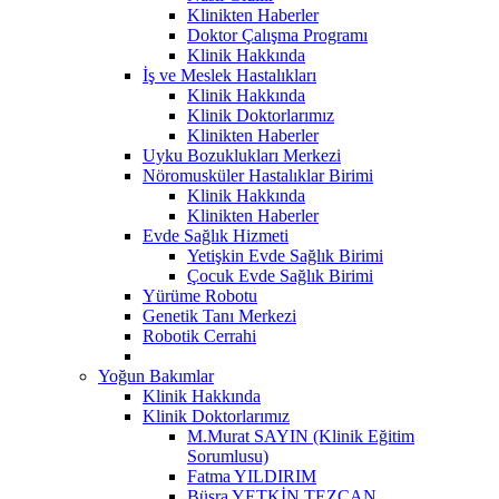
Klinikten Haberler
Doktor Çalışma Programı
Klinik Hakkında
İş ve Meslek Hastalıkları
Klinik Hakkında
Klinik Doktorlarımız
Klinikten Haberler
Uyku Bozuklukları Merkezi
Nöromusküler Hastalıklar Birimi
Klinik Hakkında
Klinikten Haberler
Evde Sağlık Hizmeti
Yetişkin Evde Sağlık Birimi
Çocuk Evde Sağlık Birimi
Yürüme Robotu
Genetik Tanı Merkezi
Robotik Cerrahi
Yoğun Bakımlar
Klinik Hakkında
Klinik Doktorlarımız
M.Murat SAYIN (Klinik Eğitim
Sorumlusu)
Fatma YILDIRIM
Büşra YETKİN TEZCAN