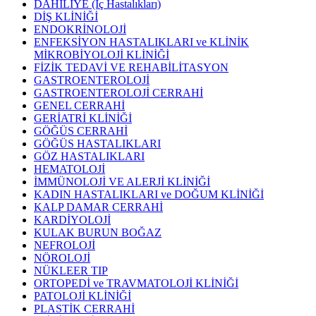
DAHİLİYE (İç Hastalıkları)
DİŞ KLİNİĞİ
ENDOKRİNOLOJİ
ENFEKSİYON HASTALIKLARI ve KLİNİK
MİKROBİYOLOJİ KLİNİĞİ
FİZİK TEDAVİ VE REHABİLİTASYON
GASTROENTEROLOJİ
GASTROENTEROLOJİ CERRAHİ
GENEL CERRAHİ
GERİATRİ KLİNİĞİ
GÖĞÜS CERRAHİ
GÖĞÜS HASTALIKLARI
GÖZ HASTALIKLARI
HEMATOLOJİ
İMMÜNOLOJİ VE ALERJİ KLİNİĞİ
KADIN HASTALIKLARI ve DOĞUM KLİNİĞİ
KALP DAMAR CERRAHİ
KARDİYOLOJİ
KULAK BURUN BOĞAZ
NEFROLOJİ
NÖROLOJİ
NÜKLEER TIP
ORTOPEDİ ve TRAVMATOLOJİ KLİNİĞİ
PATOLOJİ KLİNİĞİ
PLASTİK CERRAHİ