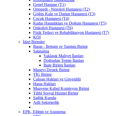
Genel Hastane (T1)
Ortopedi - Nöroloji Hastanesi (T2)
Göğüs Kalp ve Damar Hastanesi (T3)
Çocuk Hastanesi (T4)
Kadın Hastalıkları ve Doğum Hastanesi (T5)
Onkoloji Hastanesi (T6)
Fizik Tedavi ve Rehabilitasyon Hastanesi (T7)
KÖİ
İdari Birimler
Basın - İletişim ve Tanıtım Birimi
Satınalma
Yaklaşık Maliyet İlanları
Doğrudan Temin İlanları
İhale Birimi İlanları
Manevi Destek Birimi
TİG Birimi
Çalışan Hakları ve Güvenliği
Hasta Hakları
Muayene Kabul Komisyon Birimi
Tıbbi Sosyal Hizmet Birimi
Sağlık Kurulu
Adli Sekreterlik
EPK, Eğitim ve Araştırma