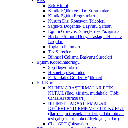
EPK
Epk Birimi
Klinik Eğitim ve İdari Sorumluları
Klinik Eğitim Programları
Kurum Dışı Rotasyon Talepleri
Sağlıkta Doçentlik Başvuru Şartları
Eğitim Görevlisi Süreçleri ve Yazışmalar
Hastane Sunum Dosya Taslağı - Hastane
Logoları
Toplantı Salonları
Tez Süreçleri
Bilimsel Çalışma Başvuru Süreçleri
Eğitim Koordinatörlüğü
Staj Başvuruları
Hizmet İçi Eğitimler
Farkındalık Günleri Eğitimleri
Etik Kurul
KLİNİK ARAŞTIRMALAR ETİK
KURUL (İlaç, girişim, müdahale. Tıbbi
Cihaz Araştırmaları )
BİLİMSEL ARAŞTIRMALAR
DEĞERLENDİRME VE ETİK KURUL
(İlaç dışı, retrospektif, kit veya laboratuvar
test çalışmaları, anket ölçek çalışmaları)
Chat GPT Çalışmaları