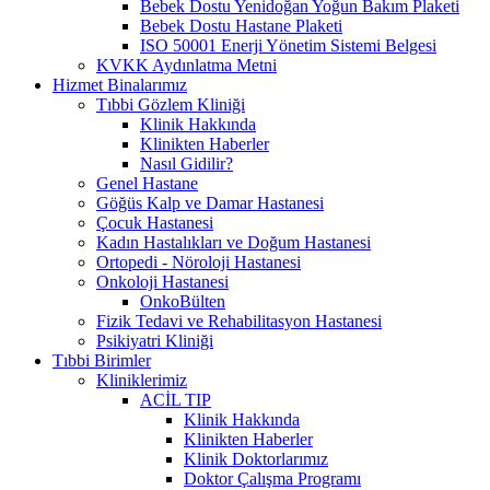
Bebek Dostu Yenidoğan Yoğun Bakım Plaketi
Bebek Dostu Hastane Plaketi
ISO 50001 Enerji Yönetim Sistemi Belgesi
KVKK Aydınlatma Metni
Hizmet Binalarımız
Tıbbi Gözlem Kliniği
Klinik Hakkında
Klinikten Haberler
Nasıl Gidilir?
Genel Hastane
Göğüs Kalp ve Damar Hastanesi
Çocuk Hastanesi
Kadın Hastalıkları ve Doğum Hastanesi
Ortopedi - Nöroloji Hastanesi
Onkoloji Hastanesi
OnkoBülten
Fizik Tedavi ve Rehabilitasyon Hastanesi
Psikiyatri Kliniği
Tıbbi Birimler
Kliniklerimiz
ACİL TIP
Klinik Hakkında
Klinikten Haberler
Klinik Doktorlarımız
Doktor Çalışma Programı