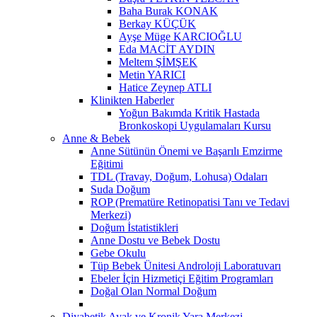
Baha Burak KONAK
Berkay KÜÇÜK
Ayşe Müge KARCIOĞLU
Eda MACİT AYDIN
Meltem ŞİMŞEK
Metin YARICI
Hatice Zeynep ATLI
Klinikten Haberler
Yoğun Bakımda Kritik Hastada
Bronkoskopi Uygulamaları Kursu
Anne & Bebek
Anne Sütünün Önemi ve Başarılı Emzirme
Eğitimi
TDL (Travay, Doğum, Lohusa) Odaları
Suda Doğum
ROP (Prematüre Retinopatisi Tanı ve Tedavi
Merkezi)
Doğum İstatistikleri
Anne Dostu ve Bebek Dostu
Gebe Okulu
Tüp Bebek Ünitesi Androloji Laboratuvarı
Ebeler İçin Hizmetiçi Eğitim Programları
Doğal Olan Normal Doğum
Diyabetik Ayak ve Kronik Yara Merkezi