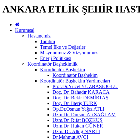
ANKARA ETLİK ŞEHİR HAS
Kurumsal
Hastanemiz
Tanıtım
Temel İlke ve Değerler
Misyonumuz & Vizyonumuz
Enerji Politikası
Koordinatör Başhekimlik
Koordinatör Başhekim
Koordinatör Başhekim
Koordinatör Başhekim Yardımcıları
Prof.Dr.Yücel YÜZBAŞIOĞLU
Doç. Dr. Bahadır KARACA
Doç. Dr. Bekir DEMİRTAŞ
Doç. Dr. İlteriş TÜRK
Op.Dr.Osman Yağız ATLI
Uzm.Dr. Dursun Ali SAĞLAM
Uzm.Dr. Rıfat BOZKUŞ
Uzm.Dr. Hakan GÜNER
Uzm. Dr. Altuğ NARLI
Dr.Mahmut AVCI