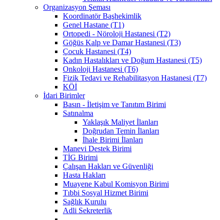
Organizasyon Şeması
Koordinatör Başhekimlik
Genel Hastane (T1)
Ortopedi - Nöroloji Hastanesi (T2)
Göğüs Kalp ve Damar Hastanesi (T3)
Çocuk Hastanesi (T4)
Kadın Hastalıkları ve Doğum Hastanesi (T5)
Onkoloji Hastanesi (T6)
Fizik Tedavi ve Rehabilitasyon Hastanesi (T7)
KÖİ
İdari Birimler
Basın - İletişim ve Tanıtım Birimi
Satınalma
Yaklaşık Maliyet İlanları
Doğrudan Temin İlanları
İhale Birimi İlanları
Manevi Destek Birimi
TİG Birimi
Çalışan Hakları ve Güvenliği
Hasta Hakları
Muayene Kabul Komisyon Birimi
Tıbbi Sosyal Hizmet Birimi
Sağlık Kurulu
Adli Sekreterlik