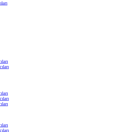
ları
ları
ıları
ları
ıları
ları
ları
ıları