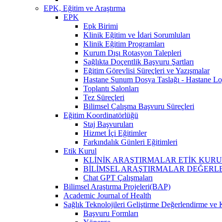
EPK, Eğitim ve Araştırma
EPK
Epk Birimi
Klinik Eğitim ve İdari Sorumluları
Klinik Eğitim Programları
Kurum Dışı Rotasyon Talepleri
Sağlıkta Doçentlik Başvuru Şartları
Eğitim Görevlisi Süreçleri ve Yazışmalar
Hastane Sunum Dosya Taslağı - Hastane Lo
Toplantı Salonları
Tez Süreçleri
Bilimsel Çalışma Başvuru Süreçleri
Eğitim Koordinatörlüğü
Staj Başvuruları
Hizmet İçi Eğitimler
Farkındalık Günleri Eğitimleri
Etik Kurul
KLİNİK ARAŞTIRMALAR ETİK KURUL (İlaç, 
BİLİMSEL ARAŞTIRMALAR DEĞERLENDİRME VE 
Chat GPT Çalışmaları
Bilimsel Araştırma Projeleri(BAP)
Academic Journal of Health
Sağlık Teknolojileri Geliştirme Değerlendirme ve 
Başvuru Formları