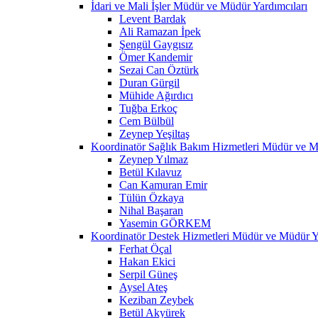
İdari ve Mali İşler Müdür ve Müdür Yardımcıları
Levent Bardak
Ali Ramazan İpek
Şengül Gaygısız
Ömer Kandemir
Sezai Can Öztürk
Duran Gürgil
Mühide Ağırdıcı
Tuğba Erkoç
Cem Bülbül
Zeynep Yeşiltaş
Koordinatör Sağlık Bakım Hizmetleri Müdür ve M
Zeynep Yılmaz
Betül Kılavuz
Can Kamuran Emir
Tülün Özkaya
Nihal Başaran
Yasemin GÖRKEM
Koordinatör Destek Hizmetleri Müdür ve Müdür Ya
Ferhat Öçal
Hakan Ekici
Serpil Güneş
Aysel Ateş
Keziban Zeybek
Betül Akyürek