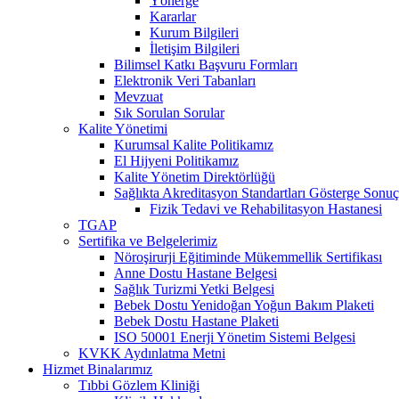
Yönerge
Kararlar
Kurum Bilgileri
İletişim Bilgileri
Bilimsel Katkı Başvuru Formları
Elektronik Veri Tabanları
Mevzuat
Sık Sorulan Sorular
Kalite Yönetimi
Kurumsal Kalite Politikamız
El Hijyeni Politikamız
Kalite Yönetim Direktörlüğü
Sağlıkta Akreditasyon Standartları Gösterge Sonuç
Fizik Tedavi ve Rehabilitasyon Hastanesi
TGAP
Sertifika ve Belgelerimiz
Nöroşirurji Eğitiminde Mükemmellik Sertifikası
Anne Dostu Hastane Belgesi
Sağlık Turizmi Yetki Belgesi
Bebek Dostu Yenidoğan Yoğun Bakım Plaketi
Bebek Dostu Hastane Plaketi
ISO 50001 Enerji Yönetim Sistemi Belgesi
KVKK Aydınlatma Metni
Hizmet Binalarımız
Tıbbi Gözlem Kliniği