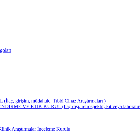
goları
girişim, müdahale. Tıbbi Cihaz Araştırmaları )
ETİK KURUL (İlaç dışı, retrospektif, kit veya laboratuvar test
Klinik Araştırmalar İnceleme Kurulu