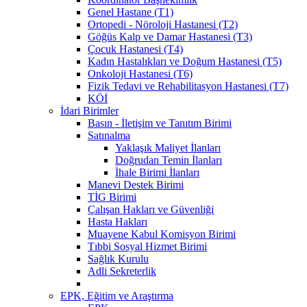
Genel Hastane (T1)
Ortopedi - Nöroloji Hastanesi (T2)
Göğüs Kalp ve Damar Hastanesi (T3)
Çocuk Hastanesi (T4)
Kadın Hastalıkları ve Doğum Hastanesi (T5)
Onkoloji Hastanesi (T6)
Fizik Tedavi ve Rehabilitasyon Hastanesi (T7)
KÖİ
İdari Birimler
Basın - İletişim ve Tanıtım Birimi
Satınalma
Yaklaşık Maliyet İlanları
Doğrudan Temin İlanları
İhale Birimi İlanları
Manevi Destek Birimi
TİG Birimi
Çalışan Hakları ve Güvenliği
Hasta Hakları
Muayene Kabul Komisyon Birimi
Tıbbi Sosyal Hizmet Birimi
Sağlık Kurulu
Adli Sekreterlik
EPK, Eğitim ve Araştırma