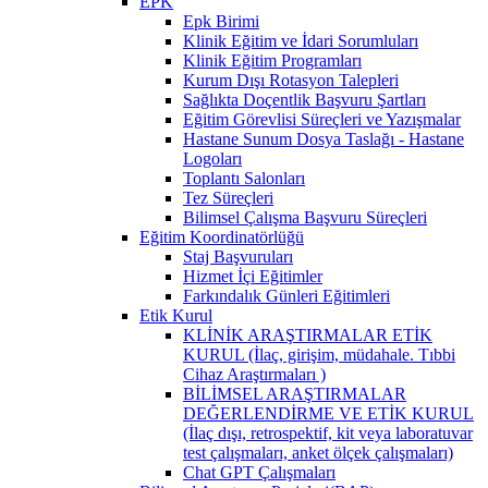
EPK
Epk Birimi
Klinik Eğitim ve İdari Sorumluları
Klinik Eğitim Programları
Kurum Dışı Rotasyon Talepleri
Sağlıkta Doçentlik Başvuru Şartları
Eğitim Görevlisi Süreçleri ve Yazışmalar
Hastane Sunum Dosya Taslağı - Hastane
Logoları
Toplantı Salonları
Tez Süreçleri
Bilimsel Çalışma Başvuru Süreçleri
Eğitim Koordinatörlüğü
Staj Başvuruları
Hizmet İçi Eğitimler
Farkındalık Günleri Eğitimleri
Etik Kurul
KLİNİK ARAŞTIRMALAR ETİK
KURUL (İlaç, girişim, müdahale. Tıbbi
Cihaz Araştırmaları )
BİLİMSEL ARAŞTIRMALAR
DEĞERLENDİRME VE ETİK KURUL
(İlaç dışı, retrospektif, kit veya laboratuvar
test çalışmaları, anket ölçek çalışmaları)
Chat GPT Çalışmaları