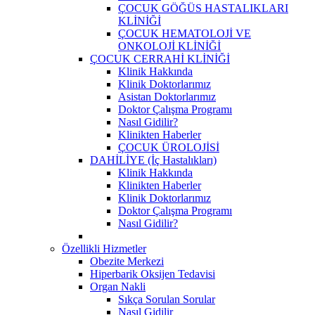
ÇOCUK GÖĞÜS HASTALIKLARI
KLİNİĞİ
ÇOCUK HEMATOLOJİ VE
ONKOLOJİ KLİNİĞİ
ÇOCUK CERRAHİ KLİNİĞİ
Klinik Hakkında
Klinik Doktorlarımız
Asistan Doktorlarımız
Doktor Çalışma Programı
Nasıl Gidilir?
Klinikten Haberler
ÇOCUK ÜROLOJİSİ
DAHİLİYE (İç Hastalıkları)
Klinik Hakkında
Klinikten Haberler
Klinik Doktorlarımız
Doktor Çalışma Programı
Nasıl Gidilir?
Özellikli Hizmetler
Obezite Merkezi
Hiperbarik Oksijen Tedavisi
Organ Nakli
Sıkça Sorulan Sorular
Nasıl Gidilir