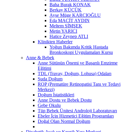
Baha Burak KONAK
Berkay KÜÇÜK
Ayşe Müge KARCIOĞLU
Eda MACİT AYDIN
Meltem ŞİMŞEK
Metin YARICI
Hatice Zeynep ATLI
Klinikten Haberler
Yoğun Bakımda Kritik Hastada
Bronkoskopi Uygulamaları Kursu
Anne & Bebek
Anne Sütünün Önemi ve Başarılı Emzirme
Eğitimi
TDL (Travay, Doğum, Lohusa) Odaları
Suda Doğum
ROP (Prematüre Retinopatisi Tanı ve Tedavi
Merkezi)
Doğum İstatistikleri
Anne Dostu ve Bebek Dostu
Gebe Okulu
Tüp Bebek Ünitesi Androloji Laboratuvarı
Ebeler İçin Hizmetiçi Eğitim Programları
Doğal Olan Normal Doğum
Diyabetik Ayak ve Kronik Yara Merkezi