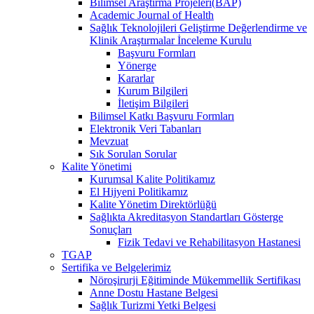
Bilimsel Araştırma Projeleri(BAP)
Academic Journal of Health
Sağlık Teknolojileri Geliştirme Değerlendirme ve
Klinik Araştırmalar İnceleme Kurulu
Başvuru Formları
Yönerge
Kararlar
Kurum Bilgileri
İletişim Bilgileri
Bilimsel Katkı Başvuru Formları
Elektronik Veri Tabanları
Mevzuat
Sık Sorulan Sorular
Kalite Yönetimi
Kurumsal Kalite Politikamız
El Hijyeni Politikamız
Kalite Yönetim Direktörlüğü
Sağlıkta Akreditasyon Standartları Gösterge
Sonuçları
Fizik Tedavi ve Rehabilitasyon Hastanesi
TGAP
Sertifika ve Belgelerimiz
Nöroşirurji Eğitiminde Mükemmellik Sertifikası
Anne Dostu Hastane Belgesi
Sağlık Turizmi Yetki Belgesi