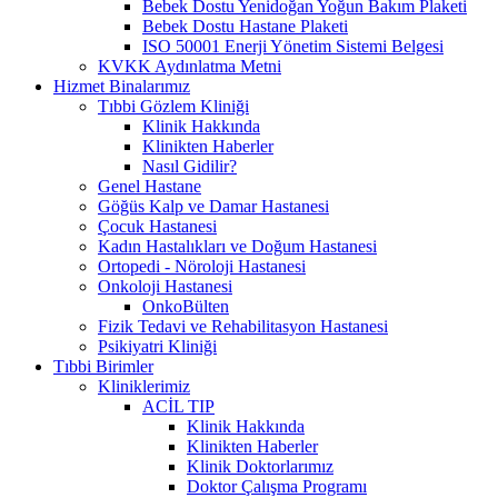
Bebek Dostu Yenidoğan Yoğun Bakım Plaketi
Bebek Dostu Hastane Plaketi
ISO 50001 Enerji Yönetim Sistemi Belgesi
KVKK Aydınlatma Metni
Hizmet Binalarımız
Tıbbi Gözlem Kliniği
Klinik Hakkında
Klinikten Haberler
Nasıl Gidilir?
Genel Hastane
Göğüs Kalp ve Damar Hastanesi
Çocuk Hastanesi
Kadın Hastalıkları ve Doğum Hastanesi
Ortopedi - Nöroloji Hastanesi
Onkoloji Hastanesi
OnkoBülten
Fizik Tedavi ve Rehabilitasyon Hastanesi
Psikiyatri Kliniği
Tıbbi Birimler
Kliniklerimiz
ACİL TIP
Klinik Hakkında
Klinikten Haberler
Klinik Doktorlarımız
Doktor Çalışma Programı