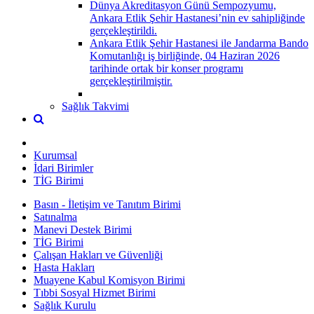
Dünya Akreditasyon Günü Sempozyumu,
Ankara Etlik Şehir Hastanesi’nin ev sahipliğinde
gerçekleştirildi.
Ankara Etlik Şehir Hastanesi ile Jandarma Bando
Komutanlığı iş birliğinde, 04 Haziran 2026
tarihinde ortak bir konser programı
gerçekleştirilmiştir.
Sağlık Takvimi
Kurumsal
İdari Birimler
TİG Birimi
Basın - İletişim ve Tanıtım Birimi
Satınalma
Manevi Destek Birimi
TİG Birimi
Çalışan Hakları ve Güvenliği
Hasta Hakları
Muayene Kabul Komisyon Birimi
Tıbbi Sosyal Hizmet Birimi
Sağlık Kurulu