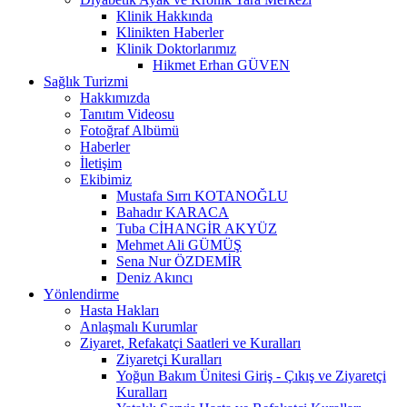
Klinik Hakkında
Klinikten Haberler
Klinik Doktorlarımız
Hikmet Erhan GÜVEN
Sağlık Turizmi
Hakkımızda
Tanıtım Videosu
Fotoğraf Albümü
Haberler
İletişim
Ekibimiz
Mustafa Sırrı KOTANOĞLU
Bahadır KARACA
Tuba CİHANGİR AKYÜZ
Mehmet Ali GÜMÜŞ
Sena Nur ÖZDEMİR
Deniz Akıncı
Yönlendirme
Hasta Hakları
Anlaşmalı Kurumlar
Ziyaret, Refakatçi Saatleri ve Kuralları
Ziyaretçi Kuralları
Yoğun Bakım Ünitesi Giriş - Çıkış ve Ziyaretçi
Kuralları