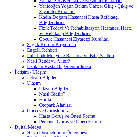
Yataklı Servis Hasta ve Refakatçi Kuralları
Yenidoğan Yoğun Bakım Ünitesi Giriş - Çıkış ve
Ziyaretçi Kuralları
Kadın Doğum Hastanesi Hasta Refakatçi
Bilgilendirme
Fizik Tedavi Ve Rehabilitasyon Hastanesi Hasta
Ve Refakatçi Bilgilendirme
Çocuk Hastanesi Ziyaretçi Kuralları
Sağlık Kurulu Başvurusu
Engelli Rehberi
Poliklinik Muayene Başlama ve Bitiş Saatleri
Nasıl Randevu Alınır?
Uzaktan Hasta Değerlendirilmesi
İletişim / Ulaşım
İletişim Bilgileri
Ulaşım
Ulaşım Bilgileri
Nasıl Gidilir?
Harita
Otopark Alanları
Öneri ve Görüşleriniz
Hasta Görüş ve Öneri Formu
Personel Görüş ve Öneri Formu
Dijital Medya
Hasta Düşmelerinin Önlenmesi