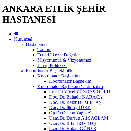
ANKARA ETLİK ŞEHİR
HASTANESİ
Kurumsal
Hastanemiz
Tanıtım
Temel İlke ve Değerler
Misyonumuz & Vizyonumuz
Enerji Politikası
Koordinatör Başhekimlik
Koordinatör Başhekim
Koordinatör Başhekim
Koordinatör Başhekim Yardımcıları
Prof.Dr.Yücel YÜZBAŞIOĞLU
Doç. Dr. Bahadır KARACA
Doç. Dr. Bekir DEMİRTAŞ
Doç. Dr. İlteriş TÜRK
Op.Dr.Osman Yağız ATLI
Uzm.Dr. Dursun Ali SAĞLAM
Uzm.Dr. Rıfat BOZKUŞ
Uzm.Dr. Hakan GÜNER