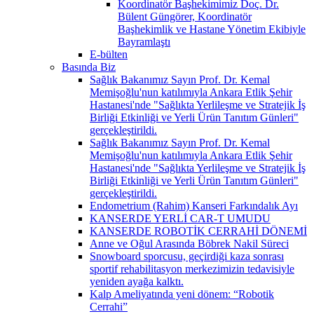
Koordinatör Başhekimimiz Doç. Dr.
Bülent Güngörer, Koordinatör
Başhekimlik ve Hastane Yönetim Ekibiyle
Bayramlaştı
E-bülten
Basında Biz
Sağlık Bakanımız Sayın Prof. Dr. Kemal
Memişoğlu'nun katılımıyla Ankara Etlik Şehir
Hastanesi'nde "Sağlıkta Yerlileşme ve Stratejik İş
Birliği Etkinliği ve Yerli Ürün Tanıtım Günleri"
gerçekleştirildi.
Sağlık Bakanımız Sayın Prof. Dr. Kemal
Memişoğlu'nun katılımıyla Ankara Etlik Şehir
Hastanesi'nde "Sağlıkta Yerlileşme ve Stratejik İş
Birliği Etkinliği ve Yerli Ürün Tanıtım Günleri"
gerçekleştirildi.
Endometrium (Rahim) Kanseri Farkındalık Ayı
KANSERDE YERLİ CAR-T UMUDU
KANSERDE ROBOTİK CERRAHİ DÖNEMİ
Anne ve Oğul Arasında Böbrek Nakil Süreci
Snowboard sporcusu, geçirdiği kaza sonrası
sportif rehabilitasyon merkezimizin tedavisiyle
yeniden ayağa kalktı.
Kalp Ameliyatında yeni dönem: “Robotik
Cerrahi”