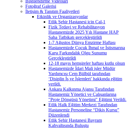
Bilgilendirme Videoları
Fotoğraf Galerisi
İletişim & Tanıtım Faaliyetleri
Etkinlik ve Organizasyonlar
Etlik Şehir Hastanesi için Çal-1
Fizik Tedavi ve Rehabilitasyon
Hastanemizde 2025 Yılı Hastane HAP
Saha Tatbikatı gerçekleştirildi
1-7 Ağustos Dünya Emzirme Haftası
Hastanemizde Çocuk İhmal ve İstismarına
Karşı Farkındalık Olgu Sunumu
Gerçekleştirildi
12-18 mayıs hemşireler haftası kutlu olsun
Hastanemizde İdari Mali işler Müdür
Yardımcısı Cem Bülbül tarafından
‘Disiplin İş ve İşlemleri’ hakkında eğitim
verildi.
Ankara Kalkınma Ajansı Tarafından
Hastanemiz Yönetici ve Çalışanlarına
"Proje Döngüsü Yönetimi" Eğitimi Verildi.
Etlik Halk Eğitim Merkezi Tarafından
Hastanemiz Personeline “Dikiş Kursu”
Düzenlendi
Etlik Şehir Hastanesi Bayram
Kahvaltısında Buluştu