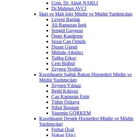
Uzm. Dr. Altuğ NARLI
Dr.Mahmut AVCI
İdari ve Mali İşler Müdür ve Müdür Yardımcıları
Levent Bardak
Ali Ramazan İpek
Şengül Gaygısız
Ömer Kandemir
Sezai Can Öztürk
Duran Gürgil
Mühide Ağırdıcı
Tuğba Erkoç
Cem Bülbül
Zeynep Yeşiltaş
Koordinatör Sağlık Bakım Hizmetleri Müdür ve
Müdür Yardımcıları
Zeynep Yılmaz
Betül Kılavuz
Can Kamuran Emir
Tülün Özkaya
Nihal Başaran
Yasemin GÖRKEM
Koordinatör Destek Hizmetleri Müdür ve Müdür
Yardımcıları
Ferhat Öçal
Hakan Ekici