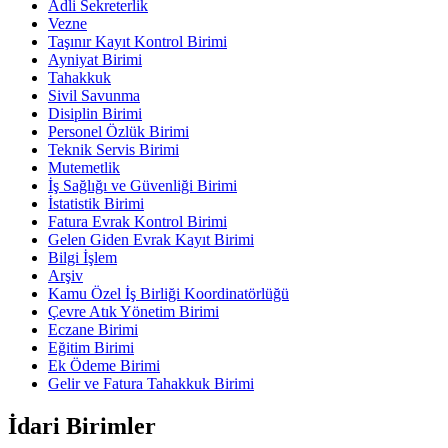
Adli Sekreterlik
Vezne
Taşınır Kayıt Kontrol Birimi
Ayniyat Birimi
Tahakkuk
Sivil Savunma
Disiplin Birimi
Personel Özlük Birimi
Teknik Servis Birimi
Mutemetlik
İş Sağlığı ve Güvenliği Birimi
İstatistik Birimi
Fatura Evrak Kontrol Birimi
Gelen Giden Evrak Kayıt Birimi
Bilgi İşlem
Arşiv
Kamu Özel İş Birliği Koordinatörlüğü
Çevre Atık Yönetim Birimi
Eczane Birimi
Eğitim Birimi
Ek Ödeme Birimi
Gelir ve Fatura Tahakkuk Birimi
İdari Birimler