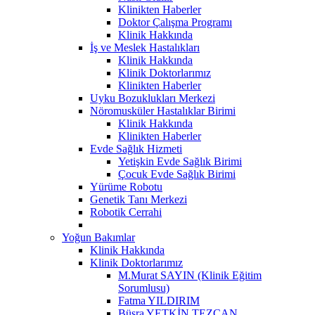
Klinikten Haberler
Doktor Çalışma Programı
Klinik Hakkında
İş ve Meslek Hastalıkları
Klinik Hakkında
Klinik Doktorlarımız
Klinikten Haberler
Uyku Bozuklukları Merkezi
Nöromusküler Hastalıklar Birimi
Klinik Hakkında
Klinikten Haberler
Evde Sağlık Hizmeti
Yetişkin Evde Sağlık Birimi
Çocuk Evde Sağlık Birimi
Yürüme Robotu
Genetik Tanı Merkezi
Robotik Cerrahi
Yoğun Bakımlar
Klinik Hakkında
Klinik Doktorlarımız
M.Murat SAYIN (Klinik Eğitim
Sorumlusu)
Fatma YILDIRIM
Büşra YETKİN TEZCAN