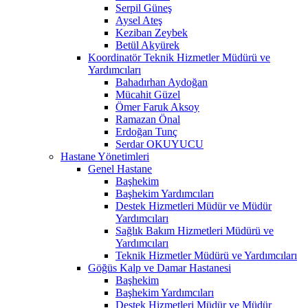
Serpil Güneş
Aysel Ateş
Keziban Zeybek
Betül Akyürek
Koordinatör Teknik Hizmetler Müdürü ve
Yardımcıları
Bahadırhan Aydoğan
Mücahit Güzel
Ömer Faruk Aksoy
Ramazan Önal
Erdoğan Tunç
Serdar OKUYUCU
Hastane Yönetimleri
Genel Hastane
Başhekim
Başhekim Yardımcıları
Destek Hizmetleri Müdür ve Müdür
Yardımcıları
Sağlık Bakım Hizmetleri Müdürü ve
Yardımcıları
Teknik Hizmetler Müdürü ve Yardımcıları
Göğüs Kalp ve Damar Hastanesi
Başhekim
Başhekim Yardımcıları
Destek Hizmetleri Müdür ve Müdür