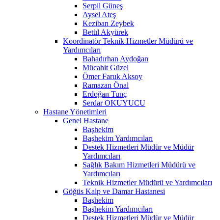
Serpil Güneş
Aysel Ateş
Keziban Zeybek
Betül Akyürek
Koordinatör Teknik Hizmetler Müdürü ve
Yardımcıları
Bahadırhan Aydoğan
Mücahit Güzel
Ömer Faruk Aksoy
Ramazan Önal
Erdoğan Tunç
Serdar OKUYUCU
Hastane Yönetimleri
Genel Hastane
Başhekim
Başhekim Yardımcıları
Destek Hizmetleri Müdür ve Müdür
Yardımcıları
Sağlık Bakım Hizmetleri Müdürü ve
Yardımcıları
Teknik Hizmetler Müdürü ve Yardımcıları
Göğüs Kalp ve Damar Hastanesi
Başhekim
Başhekim Yardımcıları
Destek Hizmetleri Müdür ve Müdür