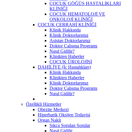
ÇOCUK GÖĞÜS HASTALIKLARI
KLİNİĞİ
ÇOCUK HEMATOLOJİ VE
ONKOLOJİ KLİNİĞİ
ÇOCUK CERRAHİ KLİNİĞİ
Klinik Hakkında
Klinik Doktorlarımız
Asistan Doktorlarımız
Doktor Çalışma Programı
Nasıl Gidilir?
Klinikten Haberler
ÇOCUK ÜROLOJİSİ
DAHİLİYE (İç Hastalıkları)
Klinik Hakkında
Klinikten Haberler
Klinik Doktorlarımız
Doktor Çalışma Programı
Nasıl Gidilir?
Özellikli Hizmetler
Obezite Merkezi
Hiperbarik Oksijen Tedavisi
Organ Nakli
Sıkça Sorulan Sorular
Nasıl Gidilir