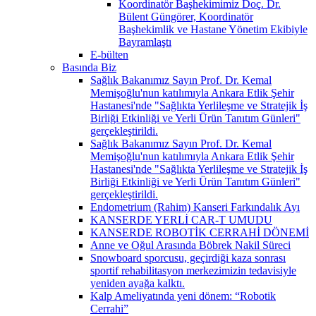
Koordinatör Başhekimimiz Doç. Dr.
Bülent Güngörer, Koordinatör
Başhekimlik ve Hastane Yönetim Ekibiyle
Bayramlaştı
E-bülten
Basında Biz
Sağlık Bakanımız Sayın Prof. Dr. Kemal
Memişoğlu'nun katılımıyla Ankara Etlik Şehir
Hastanesi'nde "Sağlıkta Yerlileşme ve Stratejik İş
Birliği Etkinliği ve Yerli Ürün Tanıtım Günleri"
gerçekleştirildi.
Sağlık Bakanımız Sayın Prof. Dr. Kemal
Memişoğlu'nun katılımıyla Ankara Etlik Şehir
Hastanesi'nde "Sağlıkta Yerlileşme ve Stratejik İş
Birliği Etkinliği ve Yerli Ürün Tanıtım Günleri"
gerçekleştirildi.
Endometrium (Rahim) Kanseri Farkındalık Ayı
KANSERDE YERLİ CAR-T UMUDU
KANSERDE ROBOTİK CERRAHİ DÖNEMİ
Anne ve Oğul Arasında Böbrek Nakil Süreci
Snowboard sporcusu, geçirdiği kaza sonrası
sportif rehabilitasyon merkezimizin tedavisiyle
yeniden ayağa kalktı.
Kalp Ameliyatında yeni dönem: “Robotik
Cerrahi”