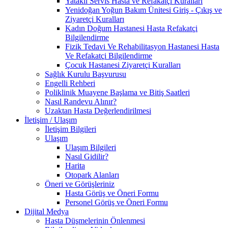
Yataklı Servis Hasta ve Refakatçi Kuralları
Yenidoğan Yoğun Bakım Ünitesi Giriş - Çıkış ve
Ziyaretçi Kuralları
Kadın Doğum Hastanesi Hasta Refakatçi
Bilgilendirme
Fizik Tedavi Ve Rehabilitasyon Hastanesi Hasta
Ve Refakatçi Bilgilendirme
Çocuk Hastanesi Ziyaretçi Kuralları
Sağlık Kurulu Başvurusu
Engelli Rehberi
Poliklinik Muayene Başlama ve Bitiş Saatleri
Nasıl Randevu Alınır?
Uzaktan Hasta Değerlendirilmesi
İletişim / Ulaşım
İletişim Bilgileri
Ulaşım
Ulaşım Bilgileri
Nasıl Gidilir?
Harita
Otopark Alanları
Öneri ve Görüşleriniz
Hasta Görüş ve Öneri Formu
Personel Görüş ve Öneri Formu
Dijital Medya
Hasta Düşmelerinin Önlenmesi