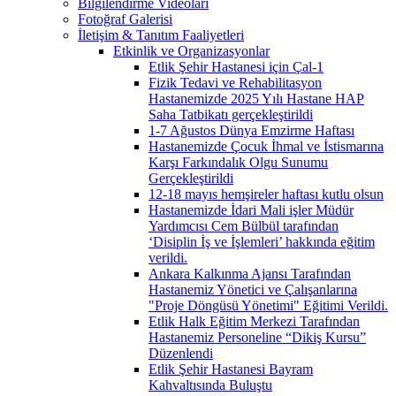
Bilgilendirme Videoları
Fotoğraf Galerisi
İletişim & Tanıtım Faaliyetleri
Etkinlik ve Organizasyonlar
Etlik Şehir Hastanesi için Çal-1
Fizik Tedavi ve Rehabilitasyon
Hastanemizde 2025 Yılı Hastane HAP
Saha Tatbikatı gerçekleştirildi
1-7 Ağustos Dünya Emzirme Haftası
Hastanemizde Çocuk İhmal ve İstismarına
Karşı Farkındalık Olgu Sunumu
Gerçekleştirildi
12-18 mayıs hemşireler haftası kutlu olsun
Hastanemizde İdari Mali işler Müdür
Yardımcısı Cem Bülbül tarafından
‘Disiplin İş ve İşlemleri’ hakkında eğitim
verildi.
Ankara Kalkınma Ajansı Tarafından
Hastanemiz Yönetici ve Çalışanlarına
"Proje Döngüsü Yönetimi" Eğitimi Verildi.
Etlik Halk Eğitim Merkezi Tarafından
Hastanemiz Personeline “Dikiş Kursu”
Düzenlendi
Etlik Şehir Hastanesi Bayram
Kahvaltısında Buluştu