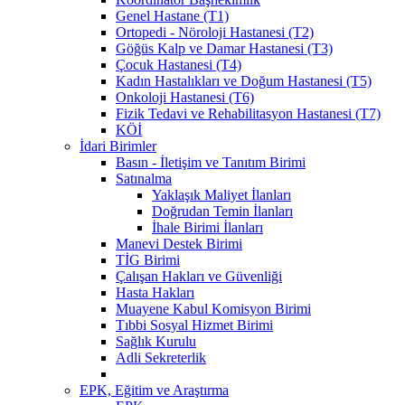
Genel Hastane (T1)
Ortopedi - Nöroloji Hastanesi (T2)
Göğüs Kalp ve Damar Hastanesi (T3)
Çocuk Hastanesi (T4)
Kadın Hastalıkları ve Doğum Hastanesi (T5)
Onkoloji Hastanesi (T6)
Fizik Tedavi ve Rehabilitasyon Hastanesi (T7)
KÖİ
İdari Birimler
Basın - İletişim ve Tanıtım Birimi
Satınalma
Yaklaşık Maliyet İlanları
Doğrudan Temin İlanları
İhale Birimi İlanları
Manevi Destek Birimi
TİG Birimi
Çalışan Hakları ve Güvenliği
Hasta Hakları
Muayene Kabul Komisyon Birimi
Tıbbi Sosyal Hizmet Birimi
Sağlık Kurulu
Adli Sekreterlik
EPK, Eğitim ve Araştırma