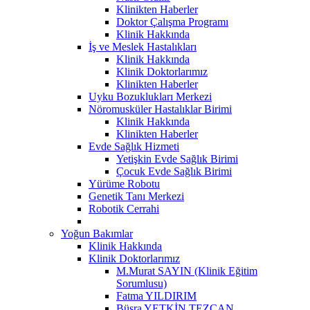
Klinikten Haberler
Doktor Çalışma Programı
Klinik Hakkında
İş ve Meslek Hastalıkları
Klinik Hakkında
Klinik Doktorlarımız
Klinikten Haberler
Uyku Bozuklukları Merkezi
Nöromusküler Hastalıklar Birimi
Klinik Hakkında
Klinikten Haberler
Evde Sağlık Hizmeti
Yetişkin Evde Sağlık Birimi
Çocuk Evde Sağlık Birimi
Yürüme Robotu
Genetik Tanı Merkezi
Robotik Cerrahi
Yoğun Bakımlar
Klinik Hakkında
Klinik Doktorlarımız
M.Murat SAYIN (Klinik Eğitim
Sorumlusu)
Fatma YILDIRIM
Büşra YETKİN TEZCAN