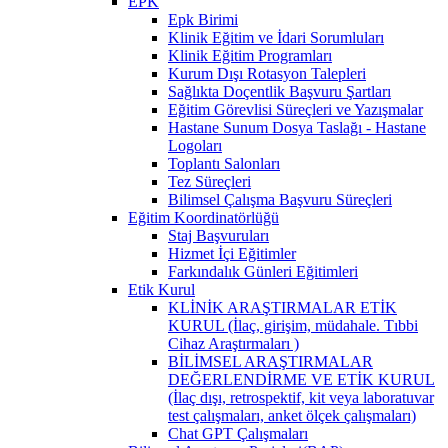
EPK
Epk Birimi
Klinik Eğitim ve İdari Sorumluları
Klinik Eğitim Programları
Kurum Dışı Rotasyon Talepleri
Sağlıkta Doçentlik Başvuru Şartları
Eğitim Görevlisi Süreçleri ve Yazışmalar
Hastane Sunum Dosya Taslağı - Hastane
Logoları
Toplantı Salonları
Tez Süreçleri
Bilimsel Çalışma Başvuru Süreçleri
Eğitim Koordinatörlüğü
Staj Başvuruları
Hizmet İçi Eğitimler
Farkındalık Günleri Eğitimleri
Etik Kurul
KLİNİK ARAŞTIRMALAR ETİK
KURUL (İlaç, girişim, müdahale. Tıbbi
Cihaz Araştırmaları )
BİLİMSEL ARAŞTIRMALAR
DEĞERLENDİRME VE ETİK KURUL
(İlaç dışı, retrospektif, kit veya laboratuvar
test çalışmaları, anket ölçek çalışmaları)
Chat GPT Çalışmaları