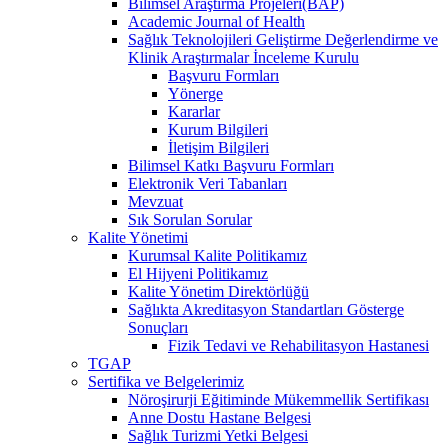
Bilimsel Araştırma Projeleri(BAP)
Academic Journal of Health
Sağlık Teknolojileri Geliştirme Değerlendirme ve
Klinik Araştırmalar İnceleme Kurulu
Başvuru Formları
Yönerge
Kararlar
Kurum Bilgileri
İletişim Bilgileri
Bilimsel Katkı Başvuru Formları
Elektronik Veri Tabanları
Mevzuat
Sık Sorulan Sorular
Kalite Yönetimi
Kurumsal Kalite Politikamız
El Hijyeni Politikamız
Kalite Yönetim Direktörlüğü
Sağlıkta Akreditasyon Standartları Gösterge
Sonuçları
Fizik Tedavi ve Rehabilitasyon Hastanesi
TGAP
Sertifika ve Belgelerimiz
Nöroşirurji Eğitiminde Mükemmellik Sertifikası
Anne Dostu Hastane Belgesi
Sağlık Turizmi Yetki Belgesi