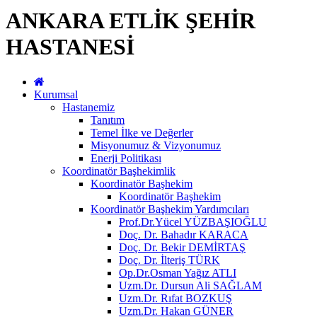
ANKARA ETLİK ŞEHİR
HASTANESİ
Kurumsal
Hastanemiz
Tanıtım
Temel İlke ve Değerler
Misyonumuz & Vizyonumuz
Enerji Politikası
Koordinatör Başhekimlik
Koordinatör Başhekim
Koordinatör Başhekim
Koordinatör Başhekim Yardımcıları
Prof.Dr.Yücel YÜZBAŞIOĞLU
Doç. Dr. Bahadır KARACA
Doç. Dr. Bekir DEMİRTAŞ
Doç. Dr. İlteriş TÜRK
Op.Dr.Osman Yağız ATLI
Uzm.Dr. Dursun Ali SAĞLAM
Uzm.Dr. Rıfat BOZKUŞ
Uzm.Dr. Hakan GÜNER