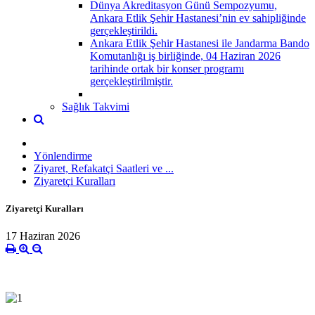
Dünya Akreditasyon Günü Sempozyumu,
Ankara Etlik Şehir Hastanesi’nin ev sahipliğinde
gerçekleştirildi.
Ankara Etlik Şehir Hastanesi ile Jandarma Bando
Komutanlığı iş birliğinde, 04 Haziran 2026
tarihinde ortak bir konser programı
gerçekleştirilmiştir.
Sağlık Takvimi
Yönlendirme
Ziyaret, Refakatçi Saatleri ve ...
Ziyaretçi Kuralları
Ziyaretçi Kuralları
17 Haziran 2026