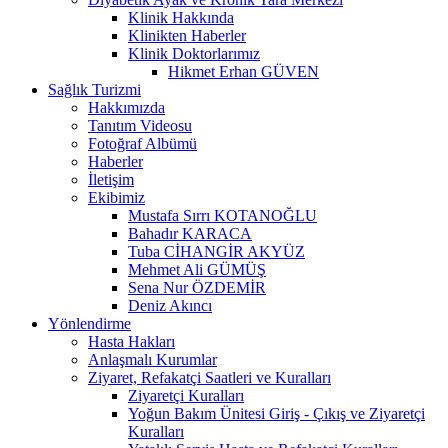
Klinik Hakkında
Klinikten Haberler
Klinik Doktorlarımız
Hikmet Erhan GÜVEN
Sağlık Turizmi
Hakkımızda
Tanıtım Videosu
Fotoğraf Albümü
Haberler
İletişim
Ekibimiz
Mustafa Sırrı KOTANOĞLU
Bahadır KARACA
Tuba CİHANGİR AKYÜZ
Mehmet Ali GÜMÜŞ
Sena Nur ÖZDEMİR
Deniz Akıncı
Yönlendirme
Hasta Hakları
Anlaşmalı Kurumlar
Ziyaret, Refakatçi Saatleri ve Kuralları
Ziyaretçi Kuralları
Yoğun Bakım Ünitesi Giriş - Çıkış ve Ziyaretçi
Kuralları