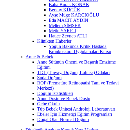
Baha Burak KONAK
Berkay KÜÇÜK
Ayşe Müge KARCIOĞLU
Eda MACİT AYDIN
Meltem ŞİMŞEK
Metin YARICI
Hatice Zeynep ATLI
Klinikten Haberler
Yoğun Bakımda Kritik Hastada
Bronkoskopi Uygulamaları Kursu
Anne & Bebek
Anne Sütünün Önemi ve Başarılı Emzirme
Eğitimi
TDL (Travay, Doğum, Lohusa) Odaları
Suda Doğum
ROP (Prematüre Retinopatisi Tanı ve Tedavi
Merkezi)
Doğum İstatistikleri
Anne Dostu ve Bebek Dostu
Gebe Okulu
Tüp Bebek Ünitesi Androloji Laboratuvarı
Ebeler İçin Hizmetiçi Eğitim Programları
Doğal Olan Normal Doğum
Diyabetik Ayak ve Kronik Yara Merkezi