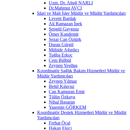
Uzm. Dr. Altuğ NARLI
Dr.Mahmut AVCI
İdari ve Mali İşler Müdür ve Müdür Yardımcıları
Levent Bardak
Ali Ramazan İpek
Şengül Gaygısız
Ömer Kandemir
Sezai Can Öztürk
Duran Gürgil
Mühide Ağırdıcı
Tuğba Erkoç
Cem Bülbül
Zeynep Yeşiltaş
Koordinatör Sağlık Bakım Hizmetleri Müdür ve
Müdür Yardımcıları
Zeynep Yılmaz
Betül Kılavuz
Can Kamuran Emir
Tülün Özkaya
Nihal Başaran
Yasemin GÖRKEM
Koordinatör Destek Hizmetleri Müdür ve Müdür
Yardımcıları
Ferhat Öçal
Hakan Ekici