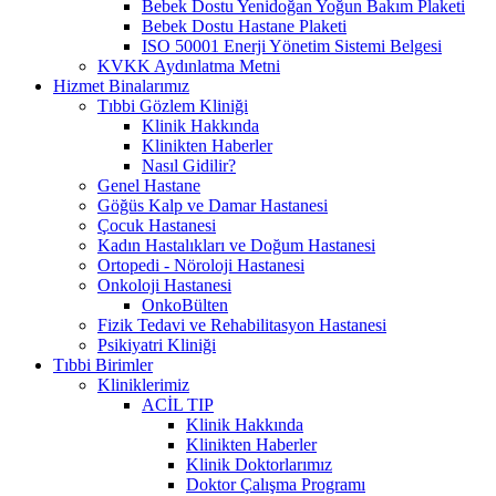
Bebek Dostu Yenidoğan Yoğun Bakım Plaketi
Bebek Dostu Hastane Plaketi
ISO 50001 Enerji Yönetim Sistemi Belgesi
KVKK Aydınlatma Metni
Hizmet Binalarımız
Tıbbi Gözlem Kliniği
Klinik Hakkında
Klinikten Haberler
Nasıl Gidilir?
Genel Hastane
Göğüs Kalp ve Damar Hastanesi
Çocuk Hastanesi
Kadın Hastalıkları ve Doğum Hastanesi
Ortopedi - Nöroloji Hastanesi
Onkoloji Hastanesi
OnkoBülten
Fizik Tedavi ve Rehabilitasyon Hastanesi
Psikiyatri Kliniği
Tıbbi Birimler
Kliniklerimiz
ACİL TIP
Klinik Hakkında
Klinikten Haberler
Klinik Doktorlarımız
Doktor Çalışma Programı