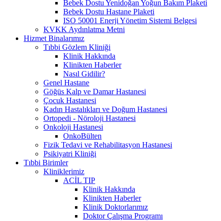
Bebek Dostu Yenidoğan Yoğun Bakım Plaketi
Bebek Dostu Hastane Plaketi
ISO 50001 Enerji Yönetim Sistemi Belgesi
KVKK Aydınlatma Metni
Hizmet Binalarımız
Tıbbi Gözlem Kliniği
Klinik Hakkında
Klinikten Haberler
Nasıl Gidilir?
Genel Hastane
Göğüs Kalp ve Damar Hastanesi
Çocuk Hastanesi
Kadın Hastalıkları ve Doğum Hastanesi
Ortopedi - Nöroloji Hastanesi
Onkoloji Hastanesi
OnkoBülten
Fizik Tedavi ve Rehabilitasyon Hastanesi
Psikiyatri Kliniği
Tıbbi Birimler
Kliniklerimiz
ACİL TIP
Klinik Hakkında
Klinikten Haberler
Klinik Doktorlarımız
Doktor Çalışma Programı