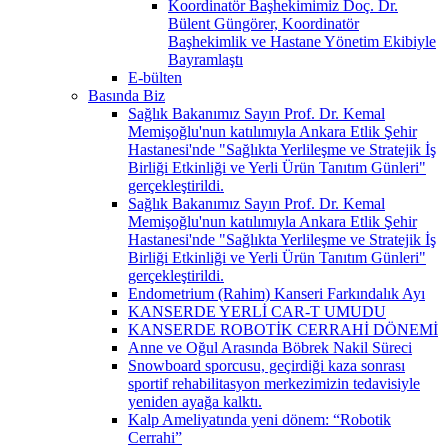
Koordinatör Başhekimimiz Doç. Dr.
Bülent Güngörer, Koordinatör
Başhekimlik ve Hastane Yönetim Ekibiyle
Bayramlaştı
E-bülten
Basında Biz
Sağlık Bakanımız Sayın Prof. Dr. Kemal
Memişoğlu'nun katılımıyla Ankara Etlik Şehir
Hastanesi'nde "Sağlıkta Yerlileşme ve Stratejik İş
Birliği Etkinliği ve Yerli Ürün Tanıtım Günleri"
gerçekleştirildi.
Sağlık Bakanımız Sayın Prof. Dr. Kemal
Memişoğlu'nun katılımıyla Ankara Etlik Şehir
Hastanesi'nde "Sağlıkta Yerlileşme ve Stratejik İş
Birliği Etkinliği ve Yerli Ürün Tanıtım Günleri"
gerçekleştirildi.
Endometrium (Rahim) Kanseri Farkındalık Ayı
KANSERDE YERLİ CAR-T UMUDU
KANSERDE ROBOTİK CERRAHİ DÖNEMİ
Anne ve Oğul Arasında Böbrek Nakil Süreci
Snowboard sporcusu, geçirdiği kaza sonrası
sportif rehabilitasyon merkezimizin tedavisiyle
yeniden ayağa kalktı.
Kalp Ameliyatında yeni dönem: “Robotik
Cerrahi”