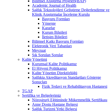
Bilimsel Araştırma Projeleri(BAP)
Academic Journal of Health
Sağlık Teknolojileri Geliştirme Değerlendirme ve
Klinik Araştırmalar İnceleme Kurulu
Başvuru Formları
Yönerge
Kararlar
Kurum Bilgileri
İletişim Bilgileri
Bilimsel Katkı Başvuru Formları
Elektronik Veri Tabanları
Mevzuat
Sık Sorulan Sorular
Kalite Yönetimi
Kurumsal Kalite Politikamız
El Hijyeni Politikamız
Kalite Yönetim Direktörlüğü
Sağlıkta Akreditasyon Standartları Gösterge
Sonuçları
Fizik Tedavi ve Rehabilitasyon Hastanesi
TGAP
Sertifika ve Belgelerimiz
Nöroşirurji Eğitiminde Mükemmellik Sertifikası
Anne Dostu Hastane Belgesi
Sağlık Turizmi Yetki Belgesi