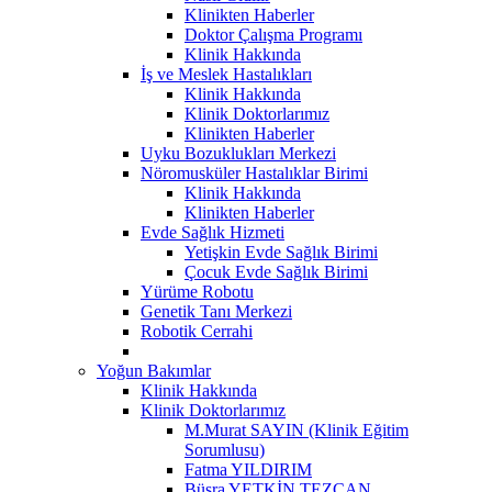
Klinikten Haberler
Doktor Çalışma Programı
Klinik Hakkında
İş ve Meslek Hastalıkları
Klinik Hakkında
Klinik Doktorlarımız
Klinikten Haberler
Uyku Bozuklukları Merkezi
Nöromusküler Hastalıklar Birimi
Klinik Hakkında
Klinikten Haberler
Evde Sağlık Hizmeti
Yetişkin Evde Sağlık Birimi
Çocuk Evde Sağlık Birimi
Yürüme Robotu
Genetik Tanı Merkezi
Robotik Cerrahi
Yoğun Bakımlar
Klinik Hakkında
Klinik Doktorlarımız
M.Murat SAYIN (Klinik Eğitim
Sorumlusu)
Fatma YILDIRIM
Büşra YETKİN TEZCAN