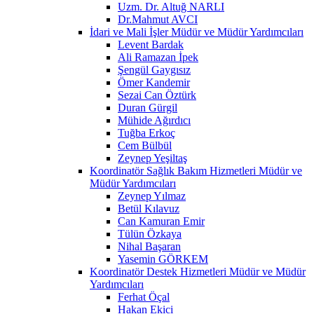
Uzm. Dr. Altuğ NARLI
Dr.Mahmut AVCI
İdari ve Mali İşler Müdür ve Müdür Yardımcıları
Levent Bardak
Ali Ramazan İpek
Şengül Gaygısız
Ömer Kandemir
Sezai Can Öztürk
Duran Gürgil
Mühide Ağırdıcı
Tuğba Erkoç
Cem Bülbül
Zeynep Yeşiltaş
Koordinatör Sağlık Bakım Hizmetleri Müdür ve
Müdür Yardımcıları
Zeynep Yılmaz
Betül Kılavuz
Can Kamuran Emir
Tülün Özkaya
Nihal Başaran
Yasemin GÖRKEM
Koordinatör Destek Hizmetleri Müdür ve Müdür
Yardımcıları
Ferhat Öçal
Hakan Ekici