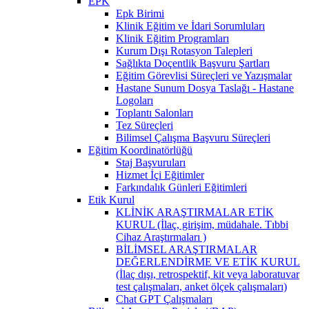
EPK
Epk Birimi
Klinik Eğitim ve İdari Sorumluları
Klinik Eğitim Programları
Kurum Dışı Rotasyon Talepleri
Sağlıkta Doçentlik Başvuru Şartları
Eğitim Görevlisi Süreçleri ve Yazışmalar
Hastane Sunum Dosya Taslağı - Hastane
Logoları
Toplantı Salonları
Tez Süreçleri
Bilimsel Çalışma Başvuru Süreçleri
Eğitim Koordinatörlüğü
Staj Başvuruları
Hizmet İçi Eğitimler
Farkındalık Günleri Eğitimleri
Etik Kurul
KLİNİK ARAŞTIRMALAR ETİK
KURUL (İlaç, girişim, müdahale. Tıbbi
Cihaz Araştırmaları )
BİLİMSEL ARAŞTIRMALAR
DEĞERLENDİRME VE ETİK KURUL
(İlaç dışı, retrospektif, kit veya laboratuvar
test çalışmaları, anket ölçek çalışmaları)
Chat GPT Çalışmaları