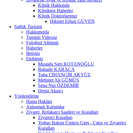
Klinik Hakkında
Klinikten Haberler
Klinik Doktorlarımız
Hikmet Erhan GÜVEN
Sağlık Turizmi
Hakkımızda
Tanıtım Videosu
Fotoğraf Albümü
Haberler
İletişim
Ekibimiz
Mustafa Sırrı KOTANOĞLU
Bahadır KARACA
Tuba CİHANGİR AKYÜZ
Mehmet Ali GÜMÜŞ
Sena Nur ÖZDEMİR
Deniz Akıncı
Yönlendirme
Hasta Hakları
Anlaşmalı Kurumlar
Ziyaret, Refakatçi Saatleri ve Kuralları
Ziyaretçi Kuralları
Yoğun Bakım Ünitesi Giriş - Çıkış ve Ziyaretçi
Kuralları