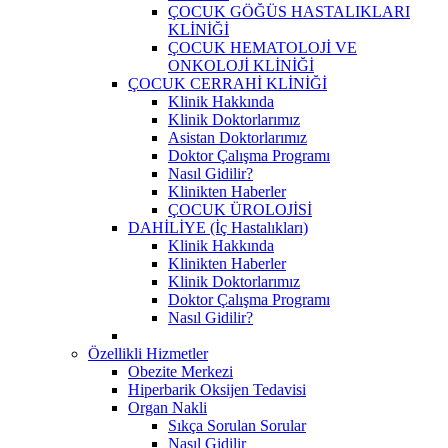
ÇOCUK GÖĞÜS HASTALIKLARI
KLİNİĞİ
ÇOCUK HEMATOLOJİ VE
ONKOLOJİ KLİNİĞİ
ÇOCUK CERRAHİ KLİNİĞİ
Klinik Hakkında
Klinik Doktorlarımız
Asistan Doktorlarımız
Doktor Çalışma Programı
Nasıl Gidilir?
Klinikten Haberler
ÇOCUK ÜROLOJİSİ
DAHİLİYE (İç Hastalıkları)
Klinik Hakkında
Klinikten Haberler
Klinik Doktorlarımız
Doktor Çalışma Programı
Nasıl Gidilir?
Özellikli Hizmetler
Obezite Merkezi
Hiperbarik Oksijen Tedavisi
Organ Nakli
Sıkça Sorulan Sorular
Nasıl Gidilir