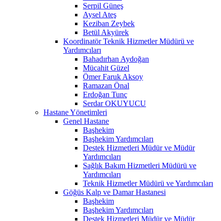
Serpil Güneş
Aysel Ateş
Keziban Zeybek
Betül Akyürek
Koordinatör Teknik Hizmetler Müdürü ve
Yardımcıları
Bahadırhan Aydoğan
Mücahit Güzel
Ömer Faruk Aksoy
Ramazan Önal
Erdoğan Tunç
Serdar OKUYUCU
Hastane Yönetimleri
Genel Hastane
Başhekim
Başhekim Yardımcıları
Destek Hizmetleri Müdür ve Müdür
Yardımcıları
Sağlık Bakım Hizmetleri Müdürü ve
Yardımcıları
Teknik Hizmetler Müdürü ve Yardımcıları
Göğüs Kalp ve Damar Hastanesi
Başhekim
Başhekim Yardımcıları
Destek Hizmetleri Müdür ve Müdür