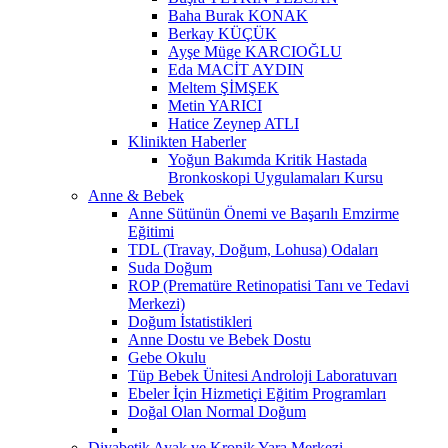
Baha Burak KONAK
Berkay KÜÇÜK
Ayşe Müge KARCIOĞLU
Eda MACİT AYDIN
Meltem ŞİMŞEK
Metin YARICI
Hatice Zeynep ATLI
Klinikten Haberler
Yoğun Bakımda Kritik Hastada
Bronkoskopi Uygulamaları Kursu
Anne & Bebek
Anne Sütünün Önemi ve Başarılı Emzirme
Eğitimi
TDL (Travay, Doğum, Lohusa) Odaları
Suda Doğum
ROP (Prematüre Retinopatisi Tanı ve Tedavi
Merkezi)
Doğum İstatistikleri
Anne Dostu ve Bebek Dostu
Gebe Okulu
Tüp Bebek Ünitesi Androloji Laboratuvarı
Ebeler İçin Hizmetiçi Eğitim Programları
Doğal Olan Normal Doğum
Diyabetik Ayak ve Kronik Yara Merkezi