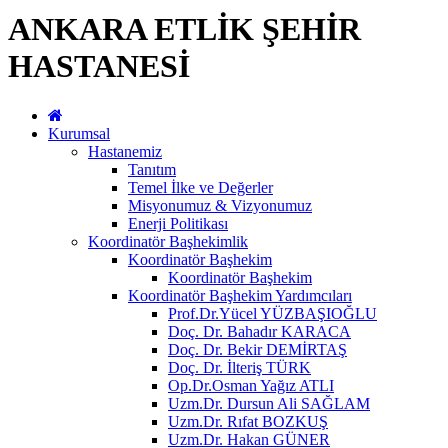
ANKARA ETLİK ŞEHİR
HASTANESİ
Kurumsal
Hastanemiz
Tanıtım
Temel İlke ve Değerler
Misyonumuz & Vizyonumuz
Enerji Politikası
Koordinatör Başhekimlik
Koordinatör Başhekim
Koordinatör Başhekim
Koordinatör Başhekim Yardımcıları
Prof.Dr.Yücel YÜZBAŞIOĞLU
Doç. Dr. Bahadır KARACA
Doç. Dr. Bekir DEMİRTAŞ
Doç. Dr. İlteriş TÜRK
Op.Dr.Osman Yağız ATLI
Uzm.Dr. Dursun Ali SAĞLAM
Uzm.Dr. Rıfat BOZKUŞ
Uzm.Dr. Hakan GÜNER