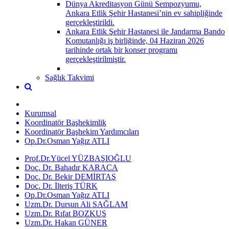
Dünya Akreditasyon Günü Sempozyumu,
Ankara Etlik Şehir Hastanesi’nin ev sahipliğinde
gerçekleştirildi.
Ankara Etlik Şehir Hastanesi ile Jandarma Bando
Komutanlığı iş birliğinde, 04 Haziran 2026
tarihinde ortak bir konser programı
gerçekleştirilmiştir.
Sağlık Takvimi
Kurumsal
Koordinatör Başhekimlik
Koordinatör Başhekim Yardımcıları
Op.Dr.Osman Yağız ATLI
Prof.Dr.Yücel YÜZBAŞIOĞLU
Doç. Dr. Bahadır KARACA
Doç. Dr. Bekir DEMİRTAŞ
Doç. Dr. İlteriş TÜRK
Op.Dr.Osman Yağız ATLI
Uzm.Dr. Dursun Ali SAĞLAM
Uzm.Dr. Rıfat BOZKUŞ
Uzm.Dr. Hakan GÜNER