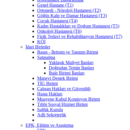
Genel Hastane (T1)
Ortopedi - Nöroloji Hastanesi (T2)
Göğüs Kalp ve Damar Hastanesi (T3)
Çocuk Hastanesi (T4)
Kadın Hastalıkları ve Doğum Hastanesi (T5)
Onkoloji Hastanesi (T6)
Fizik Tedavi ve Rehabilitasyon Hastanesi (T7)
KÖİ
İdari Birimler
Basın - İletişim ve Tanıtım Birimi
Satınalma
Yaklaşık Maliyet İlanları
Doğrudan Temin İlanları
İhale Birimi İlanları
Manevi Destek Birimi
TİG Birimi
Çalışan Hakları ve Güvenliği
Hasta Hakları
Muayene Kabul Komisyon Birimi
Tıbbi Sosyal Hizmet Birimi
Sağlık Kurulu
Adli Sekreterlik
EPK, Eğitim ve Araştırma