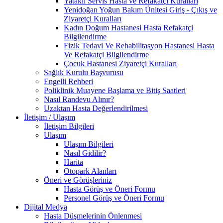
Yataklı Servis Hasta ve Refakatçi Kuralları
Yenidoğan Yoğun Bakım Ünitesi Giriş - Çıkış ve
Ziyaretçi Kuralları
Kadın Doğum Hastanesi Hasta Refakatçi
Bilgilendirme
Fizik Tedavi Ve Rehabilitasyon Hastanesi Hasta
Ve Refakatçi Bilgilendirme
Çocuk Hastanesi Ziyaretçi Kuralları
Sağlık Kurulu Başvurusu
Engelli Rehberi
Poliklinik Muayene Başlama ve Bitiş Saatleri
Nasıl Randevu Alınır?
Uzaktan Hasta Değerlendirilmesi
İletişim / Ulaşım
İletişim Bilgileri
Ulaşım
Ulaşım Bilgileri
Nasıl Gidilir?
Harita
Otopark Alanları
Öneri ve Görüşleriniz
Hasta Görüş ve Öneri Formu
Personel Görüş ve Öneri Formu
Dijital Medya
Hasta Düşmelerinin Önlenmesi