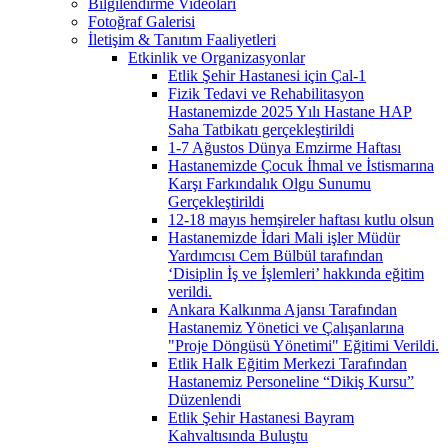
Bilgilendirme Videoları
Fotoğraf Galerisi
İletişim & Tanıtım Faaliyetleri
Etkinlik ve Organizasyonlar
Etlik Şehir Hastanesi için Çal-1
Fizik Tedavi ve Rehabilitasyon
Hastanemizde 2025 Yılı Hastane HAP
Saha Tatbikatı gerçekleştirildi
1-7 Ağustos Dünya Emzirme Haftası
Hastanemizde Çocuk İhmal ve İstismarına
Karşı Farkındalık Olgu Sunumu
Gerçekleştirildi
12-18 mayıs hemşireler haftası kutlu olsun
Hastanemizde İdari Mali işler Müdür
Yardımcısı Cem Bülbül tarafından
‘Disiplin İş ve İşlemleri’ hakkında eğitim
verildi.
Ankara Kalkınma Ajansı Tarafından
Hastanemiz Yönetici ve Çalışanlarına
"Proje Döngüsü Yönetimi" Eğitimi Verildi.
Etlik Halk Eğitim Merkezi Tarafından
Hastanemiz Personeline “Dikiş Kursu”
Düzenlendi
Etlik Şehir Hastanesi Bayram
Kahvaltısında Buluştu