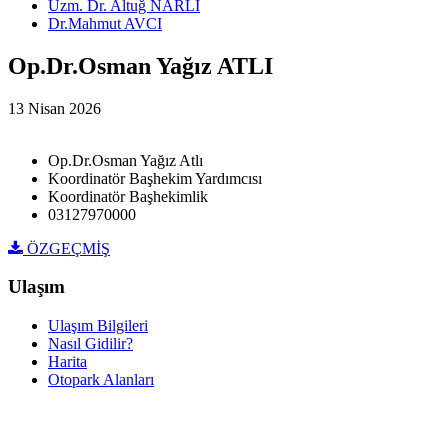
Uzm. Dr. Altuğ NARLI
Dr.Mahmut AVCI
Op.Dr.Osman Yağız ATLI
13 Nisan 2026
Op.Dr.Osman Yağız Atlı
Koordinatör Başhekim Yardımcısı
Koordinatör Başhekimlik
03127970000
ÖZGEÇMİŞ
Ulaşım
Ulaşım Bilgileri
Nasıl Gidilir?
Harita
Otopark Alanları