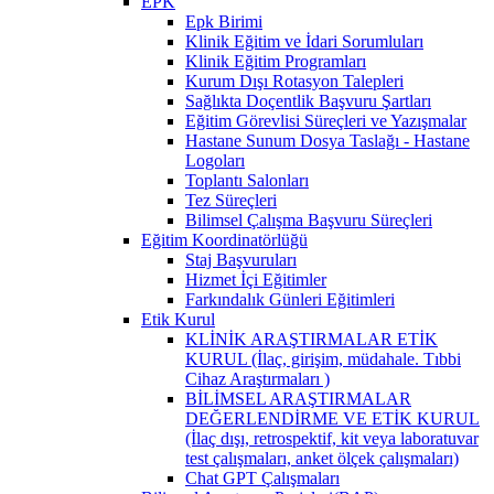
EPK
Epk Birimi
Klinik Eğitim ve İdari Sorumluları
Klinik Eğitim Programları
Kurum Dışı Rotasyon Talepleri
Sağlıkta Doçentlik Başvuru Şartları
Eğitim Görevlisi Süreçleri ve Yazışmalar
Hastane Sunum Dosya Taslağı - Hastane
Logoları
Toplantı Salonları
Tez Süreçleri
Bilimsel Çalışma Başvuru Süreçleri
Eğitim Koordinatörlüğü
Staj Başvuruları
Hizmet İçi Eğitimler
Farkındalık Günleri Eğitimleri
Etik Kurul
KLİNİK ARAŞTIRMALAR ETİK
KURUL (İlaç, girişim, müdahale. Tıbbi
Cihaz Araştırmaları )
BİLİMSEL ARAŞTIRMALAR
DEĞERLENDİRME VE ETİK KURUL
(İlaç dışı, retrospektif, kit veya laboratuvar
test çalışmaları, anket ölçek çalışmaları)
Chat GPT Çalışmaları