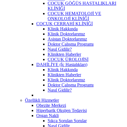
ÇOCUK GÖĞÜS HASTALIKLARI
KLİNİĞİ
ÇOCUK HEMATOLOJİ VE
ONKOLOJİ KLİNİĞİ
ÇOCUK CERRAHİ KLİNİĞİ
Klinik Hakkında
Klinik Doktorlarımız
Asistan Doktorlarımız
Doktor Çalışma Programı
Nasıl Gidilir?
Klinikten Haberler
ÇOCUK ÜROLOJİSİ
DAHİLİYE (İç Hastalıkları)
Klinik Hakkında
Klinikten Haberler
Klinik Doktorlarımız
Doktor Çalışma Programı
Nasıl Gidilir?
Özellikli Hizmetler
Obezite Merkezi
Hiperbarik Oksijen Tedavisi
Organ Nakli
Sıkça Sorulan Sorular
Nasıl Gidilir