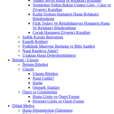
Yataklı Servis Hasta ve Refakatçi Kuralları
Yenidoğan Yoğun Bakım Ünitesi Giriş - Çıkış ve
Ziyaretçi Kuralları
Kadın Doğum Hastanesi Hasta Refakatçi
Bilgilendirme
Fizik Tedavi Ve Rehabilitasyon Hastanesi Hasta
Ve Refakatçi Bilgilendirme
Çocuk Hastanesi Ziyaretçi Kuralları
Sağlık Kurulu Başvurusu
Engelli Rehberi
Poliklinik Muayene Başlama ve Bitiş Saatleri
Nasıl Randevu Alınır?
Uzaktan Hasta Değerlendirilmesi
İletişim / Ulaşım
İletişim Bilgileri
Ulaşım
Ulaşım Bilgileri
Nasıl Gidilir?
Harita
Otopark Alanları
Öneri ve Görüşleriniz
Hasta Görüş ve Öneri Formu
Personel Görüş ve Öneri Formu
Dijital Medya
Hasta Düşmelerinin Önlenmesi