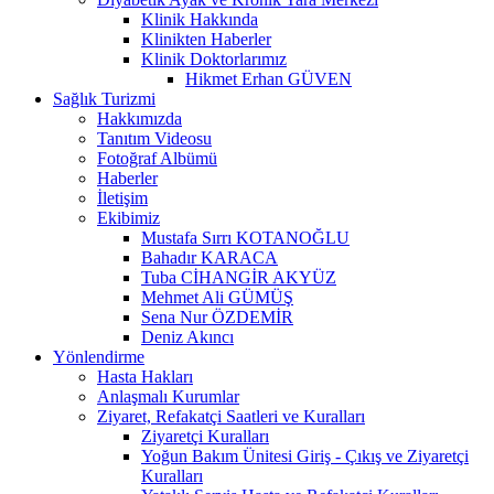
Klinik Hakkında
Klinikten Haberler
Klinik Doktorlarımız
Hikmet Erhan GÜVEN
Sağlık Turizmi
Hakkımızda
Tanıtım Videosu
Fotoğraf Albümü
Haberler
İletişim
Ekibimiz
Mustafa Sırrı KOTANOĞLU
Bahadır KARACA
Tuba CİHANGİR AKYÜZ
Mehmet Ali GÜMÜŞ
Sena Nur ÖZDEMİR
Deniz Akıncı
Yönlendirme
Hasta Hakları
Anlaşmalı Kurumlar
Ziyaret, Refakatçi Saatleri ve Kuralları
Ziyaretçi Kuralları
Yoğun Bakım Ünitesi Giriş - Çıkış ve Ziyaretçi
Kuralları