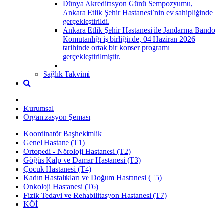
Dünya Akreditasyon Günü Sempozyumu,
Ankara Etlik Şehir Hastanesi’nin ev sahipliğinde
gerçekleştirildi.
Ankara Etlik Şehir Hastanesi ile Jandarma Bando
Komutanlığı iş birliğinde, 04 Haziran 2026
tarihinde ortak bir konser programı
gerçekleştirilmiştir.
Sağlık Takvimi
Kurumsal
Organizasyon Şeması
Koordinatör Başhekimlik
Genel Hastane (T1)
Ortopedi - Nöroloji Hastanesi (T2)
Göğüs Kalp ve Damar Hastanesi (T3)
Çocuk Hastanesi (T4)
Kadın Hastalıkları ve Doğum Hastanesi (T5)
Onkoloji Hastanesi (T6)
Fizik Tedavi ve Rehabilitasyon Hastanesi (T7)
KÖİ