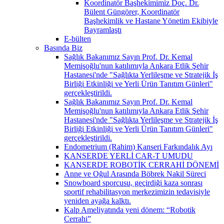
Koordinatör Başhekimimiz Doç. Dr.
Bülent Güngörer, Koordinatör
Başhekimlik ve Hastane Yönetim Ekibiyle
Bayramlaştı
E-bülten
Basında Biz
Sağlık Bakanımız Sayın Prof. Dr. Kemal
Memişoğlu'nun katılımıyla Ankara Etlik Şehir
Hastanesi'nde "Sağlıkta Yerlileşme ve Stratejik İş
Birliği Etkinliği ve Yerli Ürün Tanıtım Günleri"
gerçekleştirildi.
Sağlık Bakanımız Sayın Prof. Dr. Kemal
Memişoğlu'nun katılımıyla Ankara Etlik Şehir
Hastanesi'nde "Sağlıkta Yerlileşme ve Stratejik İş
Birliği Etkinliği ve Yerli Ürün Tanıtım Günleri"
gerçekleştirildi.
Endometrium (Rahim) Kanseri Farkındalık Ayı
KANSERDE YERLİ CAR-T UMUDU
KANSERDE ROBOTİK CERRAHİ DÖNEMİ
Anne ve Oğul Arasında Böbrek Nakil Süreci
Snowboard sporcusu, geçirdiği kaza sonrası
sportif rehabilitasyon merkezimizin tedavisiyle
yeniden ayağa kalktı.
Kalp Ameliyatında yeni dönem: “Robotik
Cerrahi”