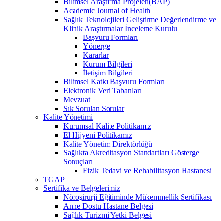
Bilimsel Araştırma Projeleri(BAP)
Academic Journal of Health
Sağlık Teknolojileri Geliştirme Değerlendirme ve
Klinik Araştırmalar İnceleme Kurulu
Başvuru Formları
Yönerge
Kararlar
Kurum Bilgileri
İletişim Bilgileri
Bilimsel Katkı Başvuru Formları
Elektronik Veri Tabanları
Mevzuat
Sık Sorulan Sorular
Kalite Yönetimi
Kurumsal Kalite Politikamız
El Hijyeni Politikamız
Kalite Yönetim Direktörlüğü
Sağlıkta Akreditasyon Standartları Gösterge
Sonuçları
Fizik Tedavi ve Rehabilitasyon Hastanesi
TGAP
Sertifika ve Belgelerimiz
Nöroşirurji Eğitiminde Mükemmellik Sertifikası
Anne Dostu Hastane Belgesi
Sağlık Turizmi Yetki Belgesi