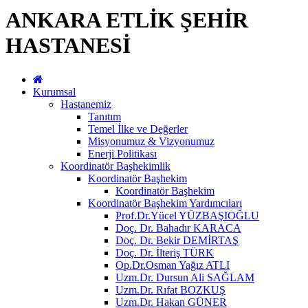
ANKARA ETLİK ŞEHİR
HASTANESİ
Kurumsal
Hastanemiz
Tanıtım
Temel İlke ve Değerler
Misyonumuz & Vizyonumuz
Enerji Politikası
Koordinatör Başhekimlik
Koordinatör Başhekim
Koordinatör Başhekim
Koordinatör Başhekim Yardımcıları
Prof.Dr.Yücel YÜZBAŞIOĞLU
Doç. Dr. Bahadır KARACA
Doç. Dr. Bekir DEMİRTAŞ
Doç. Dr. İlteriş TÜRK
Op.Dr.Osman Yağız ATLI
Uzm.Dr. Dursun Ali SAĞLAM
Uzm.Dr. Rıfat BOZKUŞ
Uzm.Dr. Hakan GÜNER