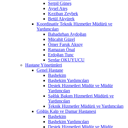
Serpil Güneş
Aysel Ateş
Keziban Zeybek
Betül Akyürek
Koordinatör Teknik Hizmetler Müdürü ve
Yardımcıları
Bahadırhan Aydoğan
Mücahit Güzel
Ömer Faruk Aksoy
Ramazan Önal
Erdoğan Tunç
Serdar OKUYUCU
Hastane Yönetimleri
Genel Hastane
Başhekim
Başhekim Yardımcıları
Destek Hizmetleri Müdür ve Müdür
Yardımcıları
Sağlık Bakım Hizmetleri Müdürü ve
Yardımcıları
Teknik Hizmetler Müdürü ve Yardımcıları
Göğüs Kalp ve Damar Hastanesi
Başhekim
Başhekim Yardımcıları
Destek Hizmetleri Müdür ve Müdür