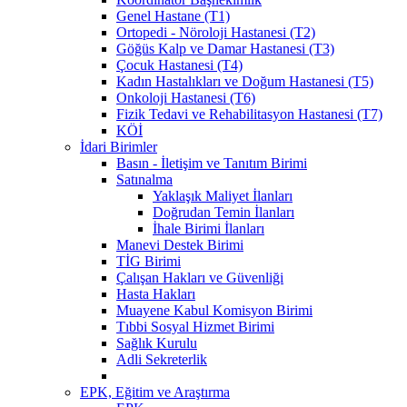
Genel Hastane (T1)
Ortopedi - Nöroloji Hastanesi (T2)
Göğüs Kalp ve Damar Hastanesi (T3)
Çocuk Hastanesi (T4)
Kadın Hastalıkları ve Doğum Hastanesi (T5)
Onkoloji Hastanesi (T6)
Fizik Tedavi ve Rehabilitasyon Hastanesi (T7)
KÖİ
İdari Birimler
Basın - İletişim ve Tanıtım Birimi
Satınalma
Yaklaşık Maliyet İlanları
Doğrudan Temin İlanları
İhale Birimi İlanları
Manevi Destek Birimi
TİG Birimi
Çalışan Hakları ve Güvenliği
Hasta Hakları
Muayene Kabul Komisyon Birimi
Tıbbi Sosyal Hizmet Birimi
Sağlık Kurulu
Adli Sekreterlik
EPK, Eğitim ve Araştırma