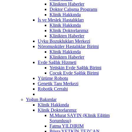
Klinikten Haberler
Doktor Çalışma Programı
Klinik Hakkında
İş ve Meslek Hastalıkları
Klinik Hakkında
Klinik Doktorlarımız
Klinikten Haberler
Uyku Bozuklukları Merkezi
Nöromusküler Hastalıklar Birimi
Klinik Hakkında
Klinikten Haberler
Evde Sağlık Hizmeti
Yetişkin Evde Sağlık Birimi
Çocuk Evde Sağlık Birimi
Yürüme Robotu
Genetik Tanı Merkezi
Robotik Cerrahi
Yoğun Bakımlar
Klinik Hakkında
Klinik Doktorlarımız
M.Murat SAYIN (Klinik Eğitim
Sorumlusu)
Fatma YILDIRIM
Büşra YETKİN TEZCAN