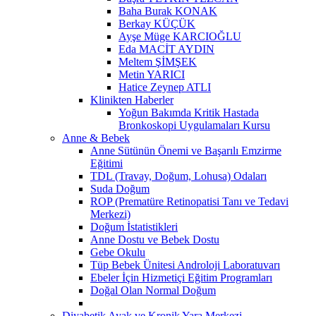
Baha Burak KONAK
Berkay KÜÇÜK
Ayşe Müge KARCIOĞLU
Eda MACİT AYDIN
Meltem ŞİMŞEK
Metin YARICI
Hatice Zeynep ATLI
Klinikten Haberler
Yoğun Bakımda Kritik Hastada
Bronkoskopi Uygulamaları Kursu
Anne & Bebek
Anne Sütünün Önemi ve Başarılı Emzirme
Eğitimi
TDL (Travay, Doğum, Lohusa) Odaları
Suda Doğum
ROP (Prematüre Retinopatisi Tanı ve Tedavi
Merkezi)
Doğum İstatistikleri
Anne Dostu ve Bebek Dostu
Gebe Okulu
Tüp Bebek Ünitesi Androloji Laboratuvarı
Ebeler İçin Hizmetiçi Eğitim Programları
Doğal Olan Normal Doğum
Diyabetik Ayak ve Kronik Yara Merkezi