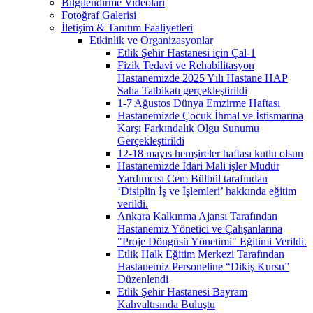
Bilgilendirme Videoları
Fotoğraf Galerisi
İletişim & Tanıtım Faaliyetleri
Etkinlik ve Organizasyonlar
Etlik Şehir Hastanesi için Çal-1
Fizik Tedavi ve Rehabilitasyon
Hastanemizde 2025 Yılı Hastane HAP
Saha Tatbikatı gerçekleştirildi
1-7 Ağustos Dünya Emzirme Haftası
Hastanemizde Çocuk İhmal ve İstismarına
Karşı Farkındalık Olgu Sunumu
Gerçekleştirildi
12-18 mayıs hemşireler haftası kutlu olsun
Hastanemizde İdari Mali işler Müdür
Yardımcısı Cem Bülbül tarafından
‘Disiplin İş ve İşlemleri’ hakkında eğitim
verildi.
Ankara Kalkınma Ajansı Tarafından
Hastanemiz Yönetici ve Çalışanlarına
"Proje Döngüsü Yönetimi" Eğitimi Verildi.
Etlik Halk Eğitim Merkezi Tarafından
Hastanemiz Personeline “Dikiş Kursu”
Düzenlendi
Etlik Şehir Hastanesi Bayram
Kahvaltısında Buluştu