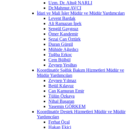
Uzm. Dr. Altuğ NARLI
Dr.Mahmut AVCI
İdari ve Mali İşler Müdür ve Müdür Yardımcıları
Levent Bardak
Ali Ramazan İpek
Şengül Gaygısız
Ömer Kandemir
Sezai Can Öztürk
Duran Gürgil
Mühide Ağırdıcı
Tuğba Erkoç
Cem Bülbül
Zeynep Yeşiltaş
Koordinatör Sağlık Bakım Hizmetleri Müdür ve
Müdür Yardımcıları
Zeynep Yılmaz
Betül Kılavuz
Can Kamuran Emir
Tülün Özkaya
Nihal Başaran
Yasemin GÖRKEM
Koordinatör Destek Hizmetleri Müdür ve Müdür
Yardımcıları
Ferhat Öçal
Hakan Ekici