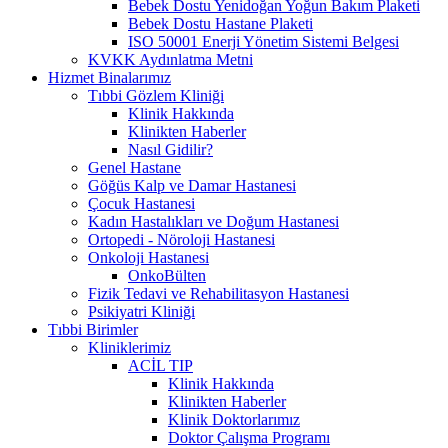
Bebek Dostu Yenidoğan Yoğun Bakım Plaketi
Bebek Dostu Hastane Plaketi
ISO 50001 Enerji Yönetim Sistemi Belgesi
KVKK Aydınlatma Metni
Hizmet Binalarımız
Tıbbi Gözlem Kliniği
Klinik Hakkında
Klinikten Haberler
Nasıl Gidilir?
Genel Hastane
Göğüs Kalp ve Damar Hastanesi
Çocuk Hastanesi
Kadın Hastalıkları ve Doğum Hastanesi
Ortopedi - Nöroloji Hastanesi
Onkoloji Hastanesi
OnkoBülten
Fizik Tedavi ve Rehabilitasyon Hastanesi
Psikiyatri Kliniği
Tıbbi Birimler
Kliniklerimiz
ACİL TIP
Klinik Hakkında
Klinikten Haberler
Klinik Doktorlarımız
Doktor Çalışma Programı