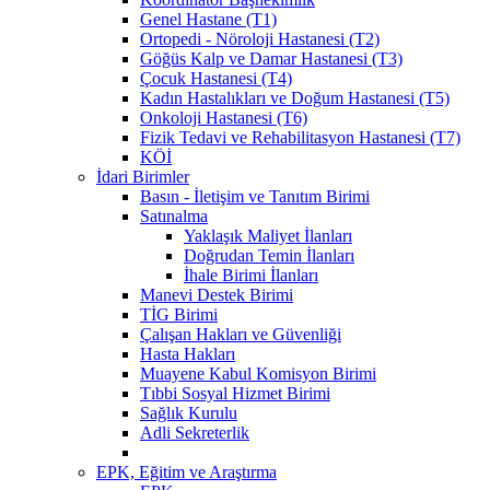
Genel Hastane (T1)
Ortopedi - Nöroloji Hastanesi (T2)
Göğüs Kalp ve Damar Hastanesi (T3)
Çocuk Hastanesi (T4)
Kadın Hastalıkları ve Doğum Hastanesi (T5)
Onkoloji Hastanesi (T6)
Fizik Tedavi ve Rehabilitasyon Hastanesi (T7)
KÖİ
İdari Birimler
Basın - İletişim ve Tanıtım Birimi
Satınalma
Yaklaşık Maliyet İlanları
Doğrudan Temin İlanları
İhale Birimi İlanları
Manevi Destek Birimi
TİG Birimi
Çalışan Hakları ve Güvenliği
Hasta Hakları
Muayene Kabul Komisyon Birimi
Tıbbi Sosyal Hizmet Birimi
Sağlık Kurulu
Adli Sekreterlik
EPK, Eğitim ve Araştırma