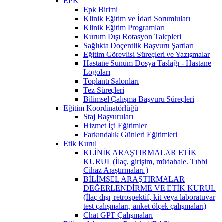
EPK
Epk Birimi
Klinik Eğitim ve İdari Sorumluları
Klinik Eğitim Programları
Kurum Dışı Rotasyon Talepleri
Sağlıkta Doçentlik Başvuru Şartları
Eğitim Görevlisi Süreçleri ve Yazışmalar
Hastane Sunum Dosya Taslağı - Hastane
Logoları
Toplantı Salonları
Tez Süreçleri
Bilimsel Çalışma Başvuru Süreçleri
Eğitim Koordinatörlüğü
Staj Başvuruları
Hizmet İçi Eğitimler
Farkındalık Günleri Eğitimleri
Etik Kurul
KLİNİK ARAŞTIRMALAR ETİK
KURUL (İlaç, girişim, müdahale. Tıbbi
Cihaz Araştırmaları )
BİLİMSEL ARAŞTIRMALAR
DEĞERLENDİRME VE ETİK KURUL
(İlaç dışı, retrospektif, kit veya laboratuvar
test çalışmaları, anket ölçek çalışmaları)
Chat GPT Çalışmaları