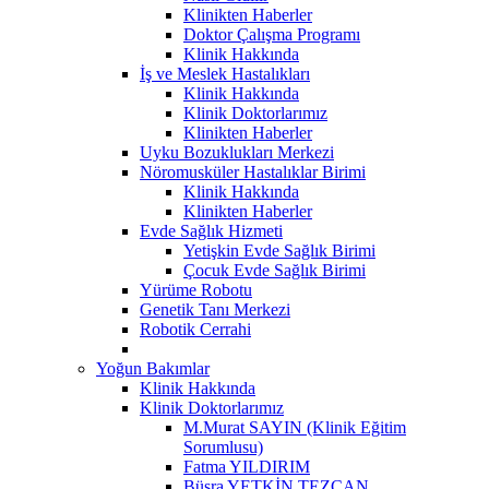
Klinikten Haberler
Doktor Çalışma Programı
Klinik Hakkında
İş ve Meslek Hastalıkları
Klinik Hakkında
Klinik Doktorlarımız
Klinikten Haberler
Uyku Bozuklukları Merkezi
Nöromusküler Hastalıklar Birimi
Klinik Hakkında
Klinikten Haberler
Evde Sağlık Hizmeti
Yetişkin Evde Sağlık Birimi
Çocuk Evde Sağlık Birimi
Yürüme Robotu
Genetik Tanı Merkezi
Robotik Cerrahi
Yoğun Bakımlar
Klinik Hakkında
Klinik Doktorlarımız
M.Murat SAYIN (Klinik Eğitim
Sorumlusu)
Fatma YILDIRIM
Büşra YETKİN TEZCAN