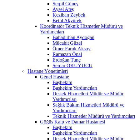
Serpil Güneş
Aysel Ateş
Keziban Zeybek
Betül Akyürek
Koordinatör Teknik Hizmetler Müdürü ve
Yardımcıları
Bahadırhan Aydoğan
Mücahit Güzel
Ömer Faruk Aksoy
Ramazan Önal
Erdoğan Tunç
Serdar OKUYUCU
Hastane Yönetimleri
Genel Hastane
Başhekim
Başhekim Yardımcıları
Destek Hizmetleri Müdür ve Müdür
Yardımcıları
Sağlık Bakım Hizmetleri Müdürü ve
Yardımcıları
Teknik Hizmetler Müdürü ve Yardımcıları
Göğüs Kalp ve Damar Hastanesi
Başhekim
Başhekim Yardımcıları
Destek Hizmetleri Müdür ve Müdür