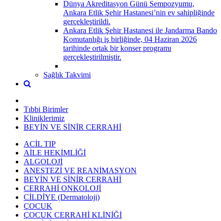
Dünya Akreditasyon Günü Sempozyumu,
Ankara Etlik Şehir Hastanesi’nin ev sahipliğinde
gerçekleştirildi.
Ankara Etlik Şehir Hastanesi ile Jandarma Bando
Komutanlığı iş birliğinde, 04 Haziran 2026
tarihinde ortak bir konser programı
gerçekleştirilmiştir.
Sağlık Takvimi
Tıbbi Birimler
Kliniklerimiz
BEYİN VE SİNİR CERRAHİ
ACİL TIP
AİLE HEKİMLİĞİ
ALGOLOJİ
ANESTEZİ VE REANİMASYON
BEYİN VE SİNİR CERRAHİ
CERRAHİ ONKOLOJİ
CİLDİYE (Dermatoloji)
ÇOCUK
ÇOCUK CERRAHİ KLİNİĞİ