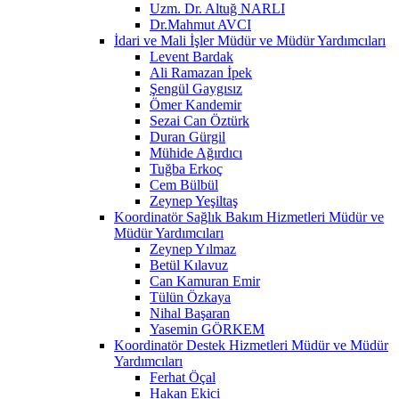
Uzm. Dr. Altuğ NARLI
Dr.Mahmut AVCI
İdari ve Mali İşler Müdür ve Müdür Yardımcıları
Levent Bardak
Ali Ramazan İpek
Şengül Gaygısız
Ömer Kandemir
Sezai Can Öztürk
Duran Gürgil
Mühide Ağırdıcı
Tuğba Erkoç
Cem Bülbül
Zeynep Yeşiltaş
Koordinatör Sağlık Bakım Hizmetleri Müdür ve
Müdür Yardımcıları
Zeynep Yılmaz
Betül Kılavuz
Can Kamuran Emir
Tülün Özkaya
Nihal Başaran
Yasemin GÖRKEM
Koordinatör Destek Hizmetleri Müdür ve Müdür
Yardımcıları
Ferhat Öçal
Hakan Ekici