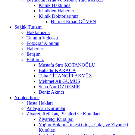
Klinik Hakkında
Klinikten Haberler
Klinik Doktorlarımız
Hikmet Erhan GÜVEN
Sağlık Turizmi
Hakkımızda
Tanıtım Videosu
Fotoğraf Albümü
Haberler
İletişim
Ekibimiz
Mustafa Sırrı KOTANOĞLU
Bahadır KARACA
Tuba CİHANGİR AKYÜZ
Mehmet Ali GÜMÜŞ
Sena Nur ÖZDEMİR
Deniz Akıncı
Yönlendirme
Hasta Hakları
Anlaşmalı Kurumlar
Ziyaret, Refakatçi Saatleri ve Kuralları
Ziyaretçi Kuralları
Yoğun Bakım Ünitesi Giriş - Çıkış ve Ziyaretçi
Kuralları