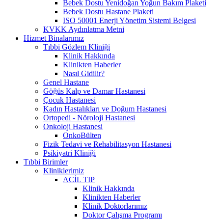
Bebek Dostu Yenidoğan Yoğun Bakım Plaketi
Bebek Dostu Hastane Plaketi
ISO 50001 Enerji Yönetim Sistemi Belgesi
KVKK Aydınlatma Metni
Hizmet Binalarımız
Tıbbi Gözlem Kliniği
Klinik Hakkında
Klinikten Haberler
Nasıl Gidilir?
Genel Hastane
Göğüs Kalp ve Damar Hastanesi
Çocuk Hastanesi
Kadın Hastalıkları ve Doğum Hastanesi
Ortopedi - Nöroloji Hastanesi
Onkoloji Hastanesi
OnkoBülten
Fizik Tedavi ve Rehabilitasyon Hastanesi
Psikiyatri Kliniği
Tıbbi Birimler
Kliniklerimiz
ACİL TIP
Klinik Hakkında
Klinikten Haberler
Klinik Doktorlarımız
Doktor Çalışma Programı