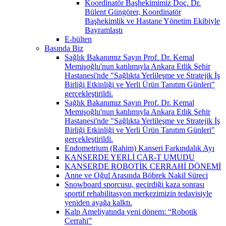
Koordinatör Başhekimimiz Doç. Dr.
Bülent Güngörer, Koordinatör
Başhekimlik ve Hastane Yönetim Ekibiyle
Bayramlaştı
E-bülten
Basında Biz
Sağlık Bakanımız Sayın Prof. Dr. Kemal
Memişoğlu'nun katılımıyla Ankara Etlik Şehir
Hastanesi'nde "Sağlıkta Yerlileşme ve Stratejik İş
Birliği Etkinliği ve Yerli Ürün Tanıtım Günleri"
gerçekleştirildi.
Sağlık Bakanımız Sayın Prof. Dr. Kemal
Memişoğlu'nun katılımıyla Ankara Etlik Şehir
Hastanesi'nde "Sağlıkta Yerlileşme ve Stratejik İş
Birliği Etkinliği ve Yerli Ürün Tanıtım Günleri"
gerçekleştirildi.
Endometrium (Rahim) Kanseri Farkındalık Ayı
KANSERDE YERLİ CAR-T UMUDU
KANSERDE ROBOTİK CERRAHİ DÖNEMİ
Anne ve Oğul Arasında Böbrek Nakil Süreci
Snowboard sporcusu, geçirdiği kaza sonrası
sportif rehabilitasyon merkezimizin tedavisiyle
yeniden ayağa kalktı.
Kalp Ameliyatında yeni dönem: “Robotik
Cerrahi”