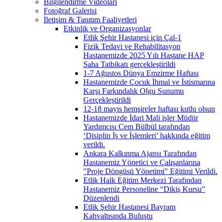
Bilgilendirme Videoları
Fotoğraf Galerisi
İletişim & Tanıtım Faaliyetleri
Etkinlik ve Organizasyonlar
Etlik Şehir Hastanesi için Çal-1
Fizik Tedavi ve Rehabilitasyon
Hastanemizde 2025 Yılı Hastane HAP
Saha Tatbikatı gerçekleştirildi
1-7 Ağustos Dünya Emzirme Haftası
Hastanemizde Çocuk İhmal ve İstismarına
Karşı Farkındalık Olgu Sunumu
Gerçekleştirildi
12-18 mayıs hemşireler haftası kutlu olsun
Hastanemizde İdari Mali işler Müdür
Yardımcısı Cem Bülbül tarafından
‘Disiplin İş ve İşlemleri’ hakkında eğitim
verildi.
Ankara Kalkınma Ajansı Tarafından
Hastanemiz Yönetici ve Çalışanlarına
"Proje Döngüsü Yönetimi" Eğitimi Verildi.
Etlik Halk Eğitim Merkezi Tarafından
Hastanemiz Personeline “Dikiş Kursu”
Düzenlendi
Etlik Şehir Hastanesi Bayram
Kahvaltısında Buluştu