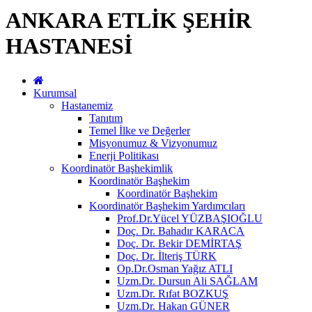
ANKARA ETLİK ŞEHİR
HASTANESİ
Kurumsal
Hastanemiz
Tanıtım
Temel İlke ve Değerler
Misyonumuz & Vizyonumuz
Enerji Politikası
Koordinatör Başhekimlik
Koordinatör Başhekim
Koordinatör Başhekim
Koordinatör Başhekim Yardımcıları
Prof.Dr.Yücel YÜZBAŞIOĞLU
Doç. Dr. Bahadır KARACA
Doç. Dr. Bekir DEMİRTAŞ
Doç. Dr. İlteriş TÜRK
Op.Dr.Osman Yağız ATLI
Uzm.Dr. Dursun Ali SAĞLAM
Uzm.Dr. Rıfat BOZKUŞ
Uzm.Dr. Hakan GÜNER