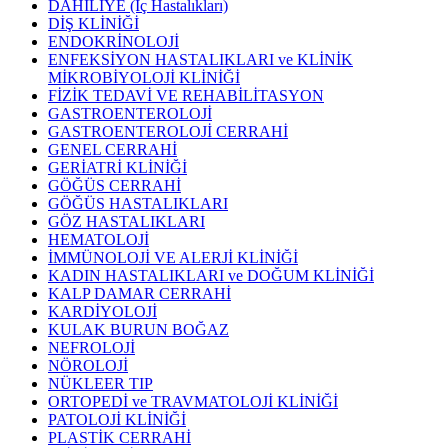
DAHİLİYE (İç Hastalıkları)
DİŞ KLİNİĞİ
ENDOKRİNOLOJİ
ENFEKSİYON HASTALIKLARI ve KLİNİK
MİKROBİYOLOJİ KLİNİĞİ
FİZİK TEDAVİ VE REHABİLİTASYON
GASTROENTEROLOJİ
GASTROENTEROLOJİ CERRAHİ
GENEL CERRAHİ
GERİATRİ KLİNİĞİ
GÖĞÜS CERRAHİ
GÖĞÜS HASTALIKLARI
GÖZ HASTALIKLARI
HEMATOLOJİ
İMMÜNOLOJİ VE ALERJİ KLİNİĞİ
KADIN HASTALIKLARI ve DOĞUM KLİNİĞİ
KALP DAMAR CERRAHİ
KARDİYOLOJİ
KULAK BURUN BOĞAZ
NEFROLOJİ
NÖROLOJİ
NÜKLEER TIP
ORTOPEDİ ve TRAVMATOLOJİ KLİNİĞİ
PATOLOJİ KLİNİĞİ
PLASTİK CERRAHİ