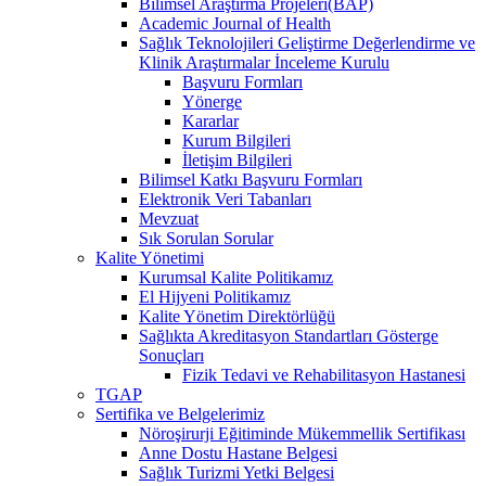
Bilimsel Araştırma Projeleri(BAP)
Academic Journal of Health
Sağlık Teknolojileri Geliştirme Değerlendirme ve
Klinik Araştırmalar İnceleme Kurulu
Başvuru Formları
Yönerge
Kararlar
Kurum Bilgileri
İletişim Bilgileri
Bilimsel Katkı Başvuru Formları
Elektronik Veri Tabanları
Mevzuat
Sık Sorulan Sorular
Kalite Yönetimi
Kurumsal Kalite Politikamız
El Hijyeni Politikamız
Kalite Yönetim Direktörlüğü
Sağlıkta Akreditasyon Standartları Gösterge
Sonuçları
Fizik Tedavi ve Rehabilitasyon Hastanesi
TGAP
Sertifika ve Belgelerimiz
Nöroşirurji Eğitiminde Mükemmellik Sertifikası
Anne Dostu Hastane Belgesi
Sağlık Turizmi Yetki Belgesi