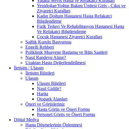
Yataklı Servis Hasta ve Refakatçi Kuralları
Yenidoğan Yoğun Bakım Ünitesi Giriş - Çıkış ve
Ziyaretçi Kuralları
Kadın Doğum Hastanesi Hasta Refakatçi
Bilgilendirme
Fizik Tedavi Ve Rehabilitasyon Hastanesi Hasta
Ve Refakatçi Bilgilendirme
Çocuk Hastanesi Ziyaretçi Kuralları
Sağlık Kurulu Başvurusu
Engelli Rehberi
Poliklinik Muayene Başlama ve Bitiş Saatleri
Nasıl Randevu Alınır?
Uzaktan Hasta Değerlendirilmesi
İletişim / Ulaşım
İletişim Bilgileri
Ulaşım
Ulaşım Bilgileri
Nasıl Gidilir?
Harita
Otopark Alanları
Öneri ve Görüşleriniz
Hasta Görüş ve Öneri Formu
Personel Görüş ve Öneri Formu
Dijital Medya
Hasta Düşmelerinin Önlenmesi