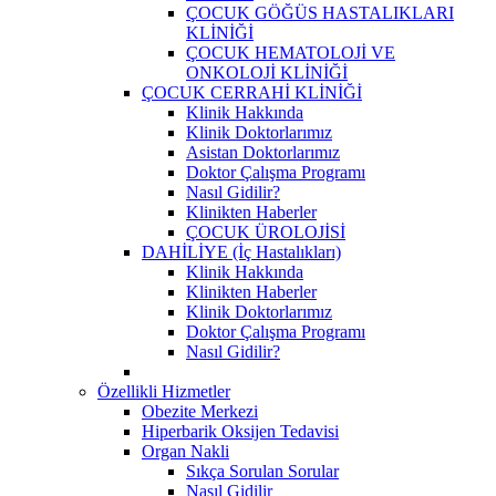
ÇOCUK GÖĞÜS HASTALIKLARI
KLİNİĞİ
ÇOCUK HEMATOLOJİ VE
ONKOLOJİ KLİNİĞİ
ÇOCUK CERRAHİ KLİNİĞİ
Klinik Hakkında
Klinik Doktorlarımız
Asistan Doktorlarımız
Doktor Çalışma Programı
Nasıl Gidilir?
Klinikten Haberler
ÇOCUK ÜROLOJİSİ
DAHİLİYE (İç Hastalıkları)
Klinik Hakkında
Klinikten Haberler
Klinik Doktorlarımız
Doktor Çalışma Programı
Nasıl Gidilir?
Özellikli Hizmetler
Obezite Merkezi
Hiperbarik Oksijen Tedavisi
Organ Nakli
Sıkça Sorulan Sorular
Nasıl Gidilir