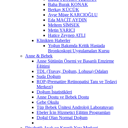
Baha Burak KONAK
Berkay KÜÇÜK
Ayşe Müge KARCIOĞLU
Eda MACİT AYDIN
Meltem ŞİMŞEK
Metin YARICI
Hatice Zeynep ATLI
Klinikten Haberler
Yoğun Bakımda Kritik Hastada
Bronkoskopi Uygulamaları Kursu
Anne & Bebek
Anne Sütünün Önemi ve Başarılı Emzirme
Eğitimi
TDL (Travay, Doğum, Lohusa) Odaları
Suda Doğum
ROP (Prematüre Retinopatisi Tanı ve Tedavi
Merkezi)
Doğum İstatistikleri
Anne Dostu ve Bebek Dostu
Gebe Okulu
Tüp Bebek Ünitesi Androloji Laboratuvarı
Ebeler İçin Hizmetiçi Eğitim Programları
Doğal Olan Normal Doğum
Diyabetik Ayak ve Kronik Yara Merkezi