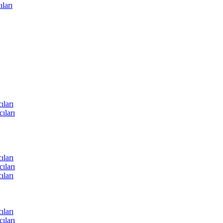
ları
ları
ıları
ları
ıları
ları
ları
ıları