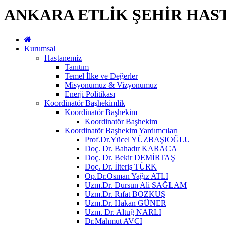
ANKARA ETLİK ŞEHİR HAS
Kurumsal
Hastanemiz
Tanıtım
Temel İlke ve Değerler
Misyonumuz & Vizyonumuz
Enerji Politikası
Koordinatör Başhekimlik
Koordinatör Başhekim
Koordinatör Başhekim
Koordinatör Başhekim Yardımcıları
Prof.Dr.Yücel YÜZBAŞIOĞLU
Doç. Dr. Bahadır KARACA
Doç. Dr. Bekir DEMİRTAŞ
Doç. Dr. İlteriş TÜRK
Op.Dr.Osman Yağız ATLI
Uzm.Dr. Dursun Ali SAĞLAM
Uzm.Dr. Rıfat BOZKUŞ
Uzm.Dr. Hakan GÜNER
Uzm. Dr. Altuğ NARLI
Dr.Mahmut AVCI