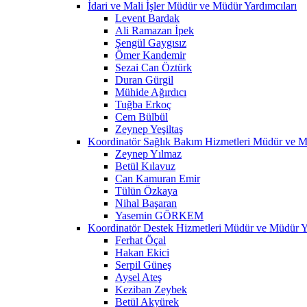
İdari ve Mali İşler Müdür ve Müdür Yardımcıları
Levent Bardak
Ali Ramazan İpek
Şengül Gaygısız
Ömer Kandemir
Sezai Can Öztürk
Duran Gürgil
Mühide Ağırdıcı
Tuğba Erkoç
Cem Bülbül
Zeynep Yeşiltaş
Koordinatör Sağlık Bakım Hizmetleri Müdür ve M
Zeynep Yılmaz
Betül Kılavuz
Can Kamuran Emir
Tülün Özkaya
Nihal Başaran
Yasemin GÖRKEM
Koordinatör Destek Hizmetleri Müdür ve Müdür Ya
Ferhat Öçal
Hakan Ekici
Serpil Güneş
Aysel Ateş
Keziban Zeybek
Betül Akyürek