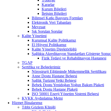
Yönerge
Kararlar
Kurum Bilgileri
İletişim Bilgileri
Bilimsel Katkı Başvuru Formları
Elektronik Veri Tabanları
Mevzuat
Sık Sorulan Sorular
Kalite Yönetimi
Kurumsal Kalite Politikamız
El Hijyeni Politikamız
Kalite Yönetim Direktörlüğü
Sağlıkta Akreditasyon Standartları Gösterge Sonuç
Fizik Tedavi ve Rehabilitasyon Hastanesi
TGAP
Sertifika ve Belgelerimiz
Nöroşirurji Eğitiminde Mükemmellik Sertifikası
Anne Dostu Hastane Belgesi
Sağlık Turizmi Yetki Belgesi
Bebek Dostu Yenidoğan Yoğun Bakım Plaketi
Bebek Dostu Hastane Plaketi
ISO 50001 Enerji Yönetim Sistemi Belgesi
KVKK Aydınlatma Metni
Hizmet Binalarımız
Tıbbi Gözlem Kliniği