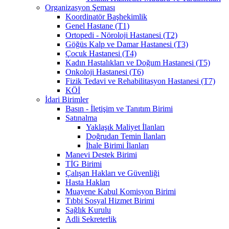
Organizasyon Şeması
Koordinatör Başhekimlik
Genel Hastane (T1)
Ortopedi - Nöroloji Hastanesi (T2)
Göğüs Kalp ve Damar Hastanesi (T3)
Çocuk Hastanesi (T4)
Kadın Hastalıkları ve Doğum Hastanesi (T5)
Onkoloji Hastanesi (T6)
Fizik Tedavi ve Rehabilitasyon Hastanesi (T7)
KÖİ
İdari Birimler
Basın - İletişim ve Tanıtım Birimi
Satınalma
Yaklaşık Maliyet İlanları
Doğrudan Temin İlanları
İhale Birimi İlanları
Manevi Destek Birimi
TİG Birimi
Çalışan Hakları ve Güvenliği
Hasta Hakları
Muayene Kabul Komisyon Birimi
Tıbbi Sosyal Hizmet Birimi
Sağlık Kurulu
Adli Sekreterlik