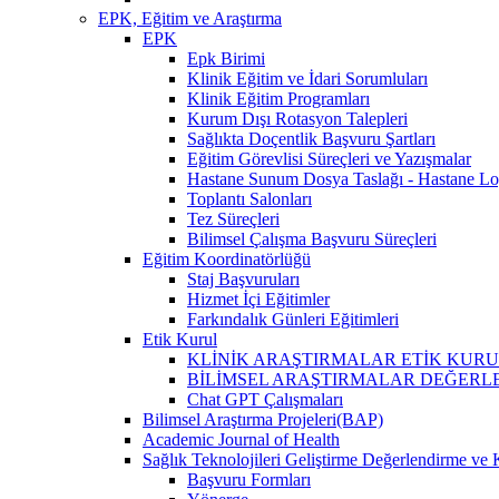
EPK, Eğitim ve Araştırma
EPK
Epk Birimi
Klinik Eğitim ve İdari Sorumluları
Klinik Eğitim Programları
Kurum Dışı Rotasyon Talepleri
Sağlıkta Doçentlik Başvuru Şartları
Eğitim Görevlisi Süreçleri ve Yazışmalar
Hastane Sunum Dosya Taslağı - Hastane Lo
Toplantı Salonları
Tez Süreçleri
Bilimsel Çalışma Başvuru Süreçleri
Eğitim Koordinatörlüğü
Staj Başvuruları
Hizmet İçi Eğitimler
Farkındalık Günleri Eğitimleri
Etik Kurul
KLİNİK ARAŞTIRMALAR ETİK KURUL (İlaç, 
BİLİMSEL ARAŞTIRMALAR DEĞERLENDİRME VE 
Chat GPT Çalışmaları
Bilimsel Araştırma Projeleri(BAP)
Academic Journal of Health
Sağlık Teknolojileri Geliştirme Değerlendirme ve 
Başvuru Formları