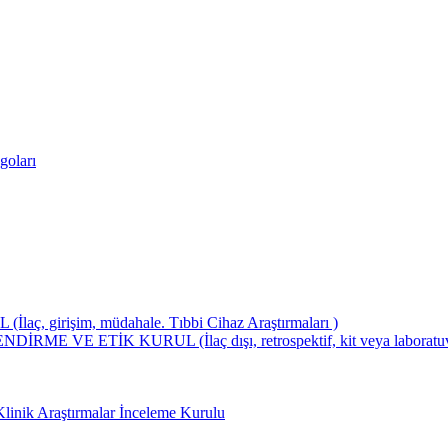
goları
girişim, müdahale. Tıbbi Cihaz Araştırmaları )
ETİK KURUL (İlaç dışı, retrospektif, kit veya laboratuvar test
Klinik Araştırmalar İnceleme Kurulu