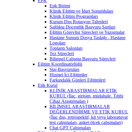
EPK
Epk Birimi
Klinik Eğitim ve İdari Sorumluları
Klinik Eğitim Programları
Kurum Dışı Rotasyon Talepleri
Sağlıkta Doçentlik Başvuru Şartları
Eğitim Görevlisi Süreçleri ve Yazışmalar
Hastane Sunum Dosya Taslağı - Hastane
Logoları
Toplantı Salonları
Tez Süreçleri
Bilimsel Çalışma Başvuru Süreçleri
Eğitim Koordinatörlüğü
Staj Başvuruları
Hizmet İçi Eğitimler
Farkındalık Günleri Eğitimleri
Etik Kurul
KLİNİK ARAŞTIRMALAR ETİK
KURUL (İlaç, girişim, müdahale. Tıbbi
Cihaz Araştırmaları )
BİLİMSEL ARAŞTIRMALAR
DEĞERLENDİRME VE ETİK KURUL
(İlaç dışı, retrospektif, kit veya laboratuvar
test çalışmaları, anket ölçek çalışmaları)
Chat GPT Çalışmaları