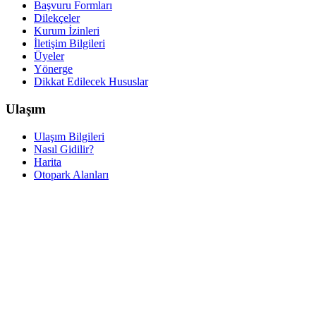
Başvuru Formları
Dilekçeler
Kurum İzinleri
İletişim Bilgileri
Üyeler
Yönerge
Dikkat Edilecek Hususlar
Ulaşım
Ulaşım Bilgileri
Nasıl Gidilir?
Harita
Otopark Alanları