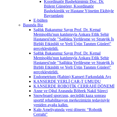
Koordinatör Başhekimimiz Doç. Dr.
Bülent Güngörer, Koordinatör
Başhekimlik ve Hastane Yönetim Ekibiyle
Bayramlaştı
E-bülten
Basında Biz
Sağlık Bakanımız Sayın Prof. Dr. Kemal
Memişoğlu'nun katılımıyla Ankara Etlik Şehir
Hastanesi'nde "Sağlıkta Yerlileşme ve Stratejik İş
Birliği Etkinliği ve Yerli Ürün Tanıtım Günleri"
gerçekleştirildi.
Sağlık Bakanımız Sayın Prof. Dr. Kemal
Memişoğlu'nun katılımıyla Ankara Etlik Şehir
Hastanesi'nde "Sağlıkta Yerlileşme ve Stratejik İş
Birliği Etkinliği ve Yerli Ürün Tanıtım Günleri"
gerçekleştirildi.
Endometrium (Rahim) Kanseri Farkındalık Ayı
KANSERDE YERLİ CAR-T UMUDU
KANSERDE ROBOTİK CERRAHİ DÖNEMİ
Anne ve Oğul Arasında Böbrek Nakil Süreci
Snowboard sporcusu, geçirdiği kaza sonrası
sportif rehabilitasyon merkezimizin tedavisiyle
yeniden ayağa kalktı.
Kalp Ameliyatında yeni dönem: “Robotik
Cerrahi”