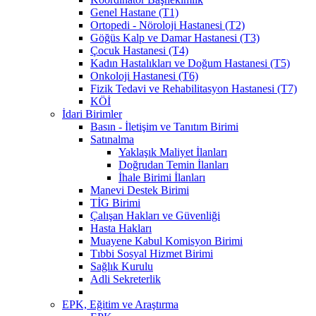
Genel Hastane (T1)
Ortopedi - Nöroloji Hastanesi (T2)
Göğüs Kalp ve Damar Hastanesi (T3)
Çocuk Hastanesi (T4)
Kadın Hastalıkları ve Doğum Hastanesi (T5)
Onkoloji Hastanesi (T6)
Fizik Tedavi ve Rehabilitasyon Hastanesi (T7)
KÖİ
İdari Birimler
Basın - İletişim ve Tanıtım Birimi
Satınalma
Yaklaşık Maliyet İlanları
Doğrudan Temin İlanları
İhale Birimi İlanları
Manevi Destek Birimi
TİG Birimi
Çalışan Hakları ve Güvenliği
Hasta Hakları
Muayene Kabul Komisyon Birimi
Tıbbi Sosyal Hizmet Birimi
Sağlık Kurulu
Adli Sekreterlik
EPK, Eğitim ve Araştırma