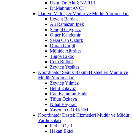
Uzm. Dr. Altuğ NARLI
Dr.Mahmut AVCI
İdari ve Mali İşler Müdür ve Müdür Yardımcıları
Levent Bardak
Ali Ramazan İpek
Şengül Gaygısız
Ömer Kandemir
Sezai Can Öztürk
Duran Gürgil
Mühide Ağırdıcı
Tuğba Erkoç
Cem Bülbül
Zeynep Yeşiltaş
Koordinatör Sağlık Bakım Hizmetleri Müdür ve
Müdür Yardımcıları
Zeynep Yılmaz
Betül Kılavuz
Can Kamuran Emir
Tülün Özkaya
Nihal Başaran
Yasemin GÖRKEM
Koordinatör Destek Hizmetleri Müdür ve Müdür
Yardımcıları
Ferhat Öçal
Hakan Ekici