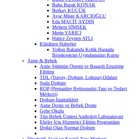
Baha Burak KONAK
Berkay KÜÇÜK
Ayşe Müge KARCIOĞLU
Eda MACİT AYDIN
Meltem ŞİMŞEK
Metin YARICI
Hatice Zeynep ATLI
Klinikten Haberler
Yoğun Bakımda Kritik Hastada
Bronkoskopi Uygulamaları Kursu
Anne & Bebek
Anne Sütünün Önemi ve Başarılı Emzirme
Eğitimi
TDL (Travay, Doğum, Lohusa) Odaları
Suda Doğum
ROP (Prematüre Retinopatisi Tanı ve Tedavi
Merkezi)
Doğum İstatistikleri
Anne Dostu ve Bebek Dostu
Gebe Okulu
Tüp Bebek Ünitesi Androloji Laboratuvarı
Ebeler İçin Hizmetiçi Eğitim Programları
Doğal Olan Normal Doğum
Diyabetik Ayak ve Kronik Yara Merkezi