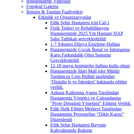
Bilgilendirme Videoları
Fotoğraf Galerisi
İletişim & Tanıtım Faaliyetleri
Etkinlik ve Organizasyonlar
Etlik Şehir Hastanesi için Çal-1
Fizik Tedavi ve Rehabilitasyon
Hastanemizde 2025 Yılı Hastane HAP
Saha Tatbikatı gerçekleştirildi
1-7 Ağustos Dünya Emzirme Haftası
Hastanemizde Çocuk İhmal ve İstismarına
Karşı Farkındalık Olgu Sunumu
Gerçekleştirildi
12-18 mayıs hemşireler haftası kutlu olsun
Hastanemizde İdari Mali işler Müdür
Yardımcısı Cem Bülbül tarafından
‘Disiplin İş ve İşlemleri’ hakkında eğitim
verildi.
Ankara Kalkınma Ajansı Tarafından
Hastanemiz Yönetici ve Çalışanlarına
"Proje Döngüsü Yönetimi" Eğitimi Verildi.
Etlik Halk Eğitim Merkezi Tarafından
Hastanemiz Personeline “Dikiş Kursu”
Düzenlendi
Etlik Şehir Hastanesi Bayram
Kahvaltısında Buluştu