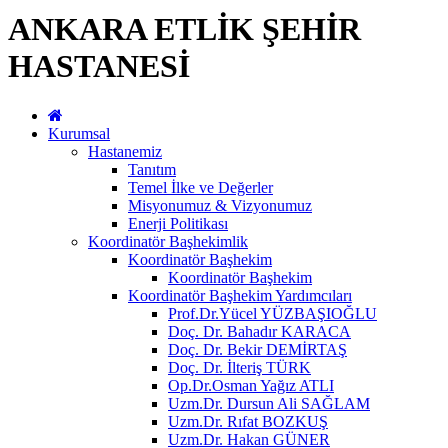
ANKARA ETLİK ŞEHİR
HASTANESİ
Kurumsal
Hastanemiz
Tanıtım
Temel İlke ve Değerler
Misyonumuz & Vizyonumuz
Enerji Politikası
Koordinatör Başhekimlik
Koordinatör Başhekim
Koordinatör Başhekim
Koordinatör Başhekim Yardımcıları
Prof.Dr.Yücel YÜZBAŞIOĞLU
Doç. Dr. Bahadır KARACA
Doç. Dr. Bekir DEMİRTAŞ
Doç. Dr. İlteriş TÜRK
Op.Dr.Osman Yağız ATLI
Uzm.Dr. Dursun Ali SAĞLAM
Uzm.Dr. Rıfat BOZKUŞ
Uzm.Dr. Hakan GÜNER