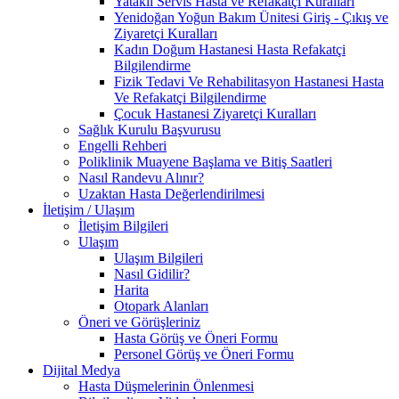
Yataklı Servis Hasta ve Refakatçi Kuralları
Yenidoğan Yoğun Bakım Ünitesi Giriş - Çıkış ve
Ziyaretçi Kuralları
Kadın Doğum Hastanesi Hasta Refakatçi
Bilgilendirme
Fizik Tedavi Ve Rehabilitasyon Hastanesi Hasta
Ve Refakatçi Bilgilendirme
Çocuk Hastanesi Ziyaretçi Kuralları
Sağlık Kurulu Başvurusu
Engelli Rehberi
Poliklinik Muayene Başlama ve Bitiş Saatleri
Nasıl Randevu Alınır?
Uzaktan Hasta Değerlendirilmesi
İletişim / Ulaşım
İletişim Bilgileri
Ulaşım
Ulaşım Bilgileri
Nasıl Gidilir?
Harita
Otopark Alanları
Öneri ve Görüşleriniz
Hasta Görüş ve Öneri Formu
Personel Görüş ve Öneri Formu
Dijital Medya
Hasta Düşmelerinin Önlenmesi