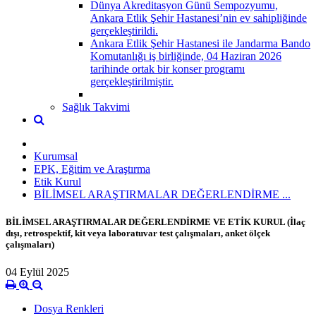
Dünya Akreditasyon Günü Sempozyumu,
Ankara Etlik Şehir Hastanesi’nin ev sahipliğinde
gerçekleştirildi.
Ankara Etlik Şehir Hastanesi ile Jandarma Bando
Komutanlığı iş birliğinde, 04 Haziran 2026
tarihinde ortak bir konser programı
gerçekleştirilmiştir.
Sağlık Takvimi
Kurumsal
EPK, Eğitim ve Araştırma
Etik Kurul
BİLİMSEL ARAŞTIRMALAR DEĞERLENDİRME ...
BİLİMSEL ARAŞTIRMALAR DEĞERLENDİRME VE ETİK KURUL (İlaç
dışı, retrospektif, kit veya laboratuvar test çalışmaları, anket ölçek
çalışmaları)
04 Eylül 2025
Dosya Renkleri