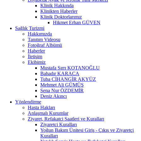
Klinik Hakkında
Klinikten Haberler
Klinik Doktorlarımız
Hikmet Erhan GÜVEN
Sağlık Turizmi
Hakkımızda
Tanıtım Videosu
Fotoğraf Albümü
Haberler
İletişim
Ekibimiz
Mustafa Sırrı KOTANOĞLU
Bahadır KARACA
Tuba CİHANGİR AKYÜZ
Mehmet Ali GÜMÜŞ
Sena Nur ÖZDEMİR
Deniz Akıncı
Yönlendirme
Hasta Hakları
Anlaşmalı Kurumlar
Ziyaret, Refakatçi Saatleri ve Kuralları
Ziyaretçi Kuralları
Yoğun Bakım Ünitesi Giriş - Çıkış ve Ziyaretçi
Kuralları