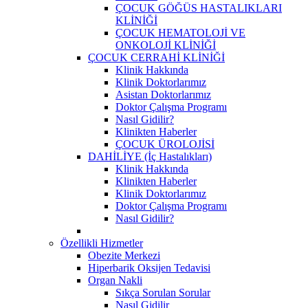
ÇOCUK GÖĞÜS HASTALIKLARI
KLİNİĞİ
ÇOCUK HEMATOLOJİ VE
ONKOLOJİ KLİNİĞİ
ÇOCUK CERRAHİ KLİNİĞİ
Klinik Hakkında
Klinik Doktorlarımız
Asistan Doktorlarımız
Doktor Çalışma Programı
Nasıl Gidilir?
Klinikten Haberler
ÇOCUK ÜROLOJİSİ
DAHİLİYE (İç Hastalıkları)
Klinik Hakkında
Klinikten Haberler
Klinik Doktorlarımız
Doktor Çalışma Programı
Nasıl Gidilir?
Özellikli Hizmetler
Obezite Merkezi
Hiperbarik Oksijen Tedavisi
Organ Nakli
Sıkça Sorulan Sorular
Nasıl Gidilir