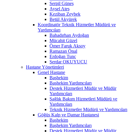
Serpil Güneş
Aysel Ateş
Keziban Zeybek
Betül Akyürek
Koordinatör Teknik Hizmetler Müdürü ve
Yardımcıları
Bahadırhan Aydoğan
Mücahit Güzel
Ömer Faruk Aksoy
Ramazan Önal
Erdoğan Tunç
Serdar OKUYUCU
Hastane Yönetimleri
Genel Hastane
Başhekim
Başhekim Yardımcıları
Destek Hizmetleri Müdür ve Müdür
Yardımcıları
Sağlık Bakım Hizmetleri Müdürü ve
Yardımcıları
Teknik Hizmetler Müdürü ve Yardımcıları
Göğüs Kalp ve Damar Hastanesi
Başhekim
Başhekim Yardımcıları
Destek Hizmetleri Müdür ve Müdür