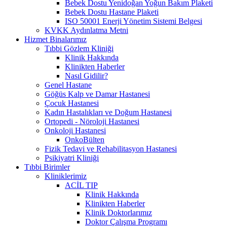
Bebek Dostu Yenidoğan Yoğun Bakım Plaketi
Bebek Dostu Hastane Plaketi
ISO 50001 Enerji Yönetim Sistemi Belgesi
KVKK Aydınlatma Metni
Hizmet Binalarımız
Tıbbi Gözlem Kliniği
Klinik Hakkında
Klinikten Haberler
Nasıl Gidilir?
Genel Hastane
Göğüs Kalp ve Damar Hastanesi
Çocuk Hastanesi
Kadın Hastalıkları ve Doğum Hastanesi
Ortopedi - Nöroloji Hastanesi
Onkoloji Hastanesi
OnkoBülten
Fizik Tedavi ve Rehabilitasyon Hastanesi
Psikiyatri Kliniği
Tıbbi Birimler
Kliniklerimiz
ACİL TIP
Klinik Hakkında
Klinikten Haberler
Klinik Doktorlarımız
Doktor Çalışma Programı