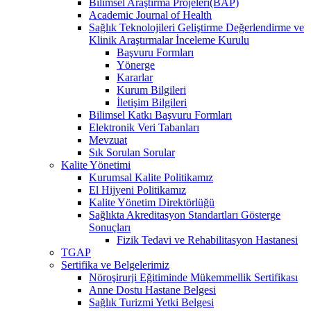
Bilimsel Araştırma Projeleri(BAP)
Academic Journal of Health
Sağlık Teknolojileri Geliştirme Değerlendirme ve
Klinik Araştırmalar İnceleme Kurulu
Başvuru Formları
Yönerge
Kararlar
Kurum Bilgileri
İletişim Bilgileri
Bilimsel Katkı Başvuru Formları
Elektronik Veri Tabanları
Mevzuat
Sık Sorulan Sorular
Kalite Yönetimi
Kurumsal Kalite Politikamız
El Hijyeni Politikamız
Kalite Yönetim Direktörlüğü
Sağlıkta Akreditasyon Standartları Gösterge
Sonuçları
Fizik Tedavi ve Rehabilitasyon Hastanesi
TGAP
Sertifika ve Belgelerimiz
Nöroşirurji Eğitiminde Mükemmellik Sertifikası
Anne Dostu Hastane Belgesi
Sağlık Turizmi Yetki Belgesi