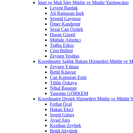
İdari ve Mali İşler Müdür ve Müdür Yardımcıları
Levent Bardak
Ali Ramazan İpek
Şengül Gaygısız
Ömer Kandemir
Sezai Can Öztürk
Duran Gürgil
Mühide Ağırdıcı
Tuğba Erkoç
Cem Bülbül
Zeynep Yeşiltaş
Koordinatör Sağlık Bakım Hizmetleri Müdür ve M
Zeynep Yılmaz
Betül Kılavuz
Can Kamuran Emir
Tülün Özkaya
Nihal Başaran
Yasemin GÖRKEM
Koordinatör Destek Hizmetleri Müdür ve Müdür Ya
Ferhat Öçal
Hakan Ekici
Serpil Güneş
Aysel Ateş
Keziban Zeybek
Betül Akyürek