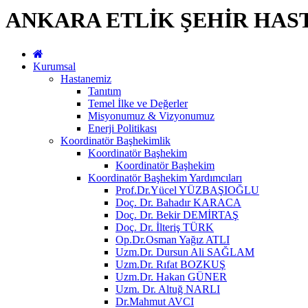
ANKARA ETLİK ŞEHİR HAS
Kurumsal
Hastanemiz
Tanıtım
Temel İlke ve Değerler
Misyonumuz & Vizyonumuz
Enerji Politikası
Koordinatör Başhekimlik
Koordinatör Başhekim
Koordinatör Başhekim
Koordinatör Başhekim Yardımcıları
Prof.Dr.Yücel YÜZBAŞIOĞLU
Doç. Dr. Bahadır KARACA
Doç. Dr. Bekir DEMİRTAŞ
Doç. Dr. İlteriş TÜRK
Op.Dr.Osman Yağız ATLI
Uzm.Dr. Dursun Ali SAĞLAM
Uzm.Dr. Rıfat BOZKUŞ
Uzm.Dr. Hakan GÜNER
Uzm. Dr. Altuğ NARLI
Dr.Mahmut AVCI