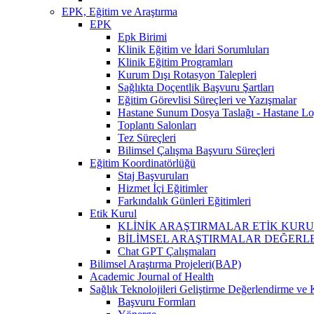
EPK, Eğitim ve Araştırma
EPK
Epk Birimi
Klinik Eğitim ve İdari Sorumluları
Klinik Eğitim Programları
Kurum Dışı Rotasyon Talepleri
Sağlıkta Doçentlik Başvuru Şartları
Eğitim Görevlisi Süreçleri ve Yazışmalar
Hastane Sunum Dosya Taslağı - Hastane Lo
Toplantı Salonları
Tez Süreçleri
Bilimsel Çalışma Başvuru Süreçleri
Eğitim Koordinatörlüğü
Staj Başvuruları
Hizmet İçi Eğitimler
Farkındalık Günleri Eğitimleri
Etik Kurul
KLİNİK ARAŞTIRMALAR ETİK KURUL (İlaç, 
BİLİMSEL ARAŞTIRMALAR DEĞERLENDİRME VE 
Chat GPT Çalışmaları
Bilimsel Araştırma Projeleri(BAP)
Academic Journal of Health
Sağlık Teknolojileri Geliştirme Değerlendirme ve 
Başvuru Formları