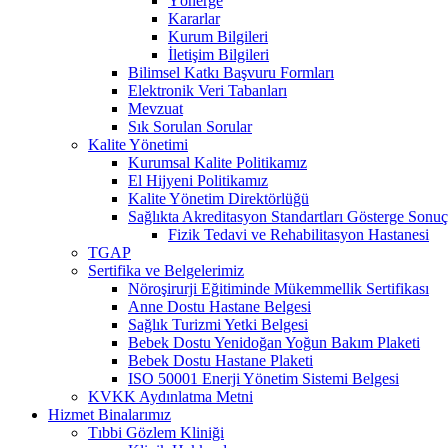
Yönerge
Kararlar
Kurum Bilgileri
İletişim Bilgileri
Bilimsel Katkı Başvuru Formları
Elektronik Veri Tabanları
Mevzuat
Sık Sorulan Sorular
Kalite Yönetimi
Kurumsal Kalite Politikamız
El Hijyeni Politikamız
Kalite Yönetim Direktörlüğü
Sağlıkta Akreditasyon Standartları Gösterge Sonuç
Fizik Tedavi ve Rehabilitasyon Hastanesi
TGAP
Sertifika ve Belgelerimiz
Nöroşirurji Eğitiminde Mükemmellik Sertifikası
Anne Dostu Hastane Belgesi
Sağlık Turizmi Yetki Belgesi
Bebek Dostu Yenidoğan Yoğun Bakım Plaketi
Bebek Dostu Hastane Plaketi
ISO 50001 Enerji Yönetim Sistemi Belgesi
KVKK Aydınlatma Metni
Hizmet Binalarımız
Tıbbi Gözlem Kliniği