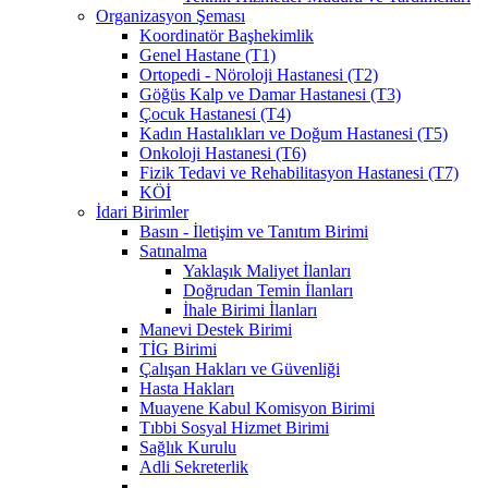
Organizasyon Şeması
Koordinatör Başhekimlik
Genel Hastane (T1)
Ortopedi - Nöroloji Hastanesi (T2)
Göğüs Kalp ve Damar Hastanesi (T3)
Çocuk Hastanesi (T4)
Kadın Hastalıkları ve Doğum Hastanesi (T5)
Onkoloji Hastanesi (T6)
Fizik Tedavi ve Rehabilitasyon Hastanesi (T7)
KÖİ
İdari Birimler
Basın - İletişim ve Tanıtım Birimi
Satınalma
Yaklaşık Maliyet İlanları
Doğrudan Temin İlanları
İhale Birimi İlanları
Manevi Destek Birimi
TİG Birimi
Çalışan Hakları ve Güvenliği
Hasta Hakları
Muayene Kabul Komisyon Birimi
Tıbbi Sosyal Hizmet Birimi
Sağlık Kurulu
Adli Sekreterlik