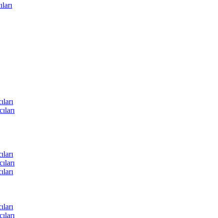
ları
ları
ıları
ları
ıları
ları
ları
ıları