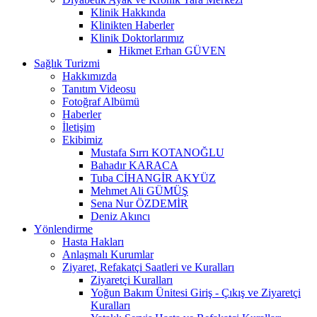
Klinik Hakkında
Klinikten Haberler
Klinik Doktorlarımız
Hikmet Erhan GÜVEN
Sağlık Turizmi
Hakkımızda
Tanıtım Videosu
Fotoğraf Albümü
Haberler
İletişim
Ekibimiz
Mustafa Sırrı KOTANOĞLU
Bahadır KARACA
Tuba CİHANGİR AKYÜZ
Mehmet Ali GÜMÜŞ
Sena Nur ÖZDEMİR
Deniz Akıncı
Yönlendirme
Hasta Hakları
Anlaşmalı Kurumlar
Ziyaret, Refakatçi Saatleri ve Kuralları
Ziyaretçi Kuralları
Yoğun Bakım Ünitesi Giriş - Çıkış ve Ziyaretçi
Kuralları