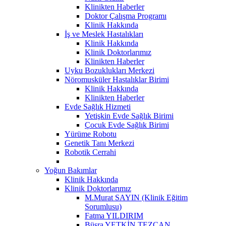
Klinikten Haberler
Doktor Çalışma Programı
Klinik Hakkında
İş ve Meslek Hastalıkları
Klinik Hakkında
Klinik Doktorlarımız
Klinikten Haberler
Uyku Bozuklukları Merkezi
Nöromusküler Hastalıklar Birimi
Klinik Hakkında
Klinikten Haberler
Evde Sağlık Hizmeti
Yetişkin Evde Sağlık Birimi
Çocuk Evde Sağlık Birimi
Yürüme Robotu
Genetik Tanı Merkezi
Robotik Cerrahi
Yoğun Bakımlar
Klinik Hakkında
Klinik Doktorlarımız
M.Murat SAYIN (Klinik Eğitim
Sorumlusu)
Fatma YILDIRIM
Büşra YETKİN TEZCAN