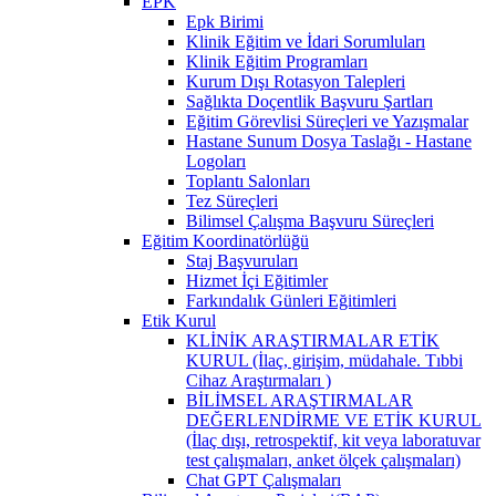
EPK
Epk Birimi
Klinik Eğitim ve İdari Sorumluları
Klinik Eğitim Programları
Kurum Dışı Rotasyon Talepleri
Sağlıkta Doçentlik Başvuru Şartları
Eğitim Görevlisi Süreçleri ve Yazışmalar
Hastane Sunum Dosya Taslağı - Hastane
Logoları
Toplantı Salonları
Tez Süreçleri
Bilimsel Çalışma Başvuru Süreçleri
Eğitim Koordinatörlüğü
Staj Başvuruları
Hizmet İçi Eğitimler
Farkındalık Günleri Eğitimleri
Etik Kurul
KLİNİK ARAŞTIRMALAR ETİK
KURUL (İlaç, girişim, müdahale. Tıbbi
Cihaz Araştırmaları )
BİLİMSEL ARAŞTIRMALAR
DEĞERLENDİRME VE ETİK KURUL
(İlaç dışı, retrospektif, kit veya laboratuvar
test çalışmaları, anket ölçek çalışmaları)
Chat GPT Çalışmaları