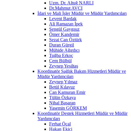
Uzm. Dr. Altuğ NARLI
Dr.Mahmut AVCI
İdari ve Mali İşler Müdür ve Müdür Yardımcıları
Levent Bardak
Ali Ramazan İpek
Şengül Gaygısız
Ömer Kandemir
Sezai Can Öztürk
Duran Gürgil
Mühide Ağırdıcı
Tuğba Erkoç
Cem Bülbül
Zeynep Yeşiltaş
Koordinatör Sağlık Bakım Hizmetleri Müdür ve
Müdür Yardımcıları
Zeynep Yılmaz
Betül Kılavuz
Can Kamuran Emir
Tülün Özkaya
Nihal Başaran
Yasemin GÖRKEM
Koordinatör Destek Hizmetleri Müdür ve Müdür
Yardımcıları
Ferhat Öçal
Hakan Ekici