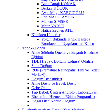
Baha Burak KONAK
Berkay KÜÇÜK
Ayşe Müge KARCIOĞLU
Eda MACİT AYDIN
Meltem ŞİMŞEK
Metin YARICI
Hatice Zeynep ATLI
Klinikten Haberler
Yoğun Bakımda Kritik Hastada
Bronkoskopi Uygulamaları Kursu
Anne & Bebek
Anne Sütünün Önemi ve Başarılı Emzirme
Eğitimi
TDL (Travay, Doğum, Lohusa) Odaları
Suda Doğum
ROP (Prematüre Retinopatisi Tanı ve Tedavi
Merkezi)
Doğum İstatistikleri
Anne Dostu ve Bebek Dostu
Gebe Okulu
Tüp Bebek Ünitesi Androloji Laboratuvarı
Ebeler İçin Hizmetiçi Eğitim Programları
Doğal Olan Normal Doğum
Diyabetik Ayak ve Kronik Yara Merkezi