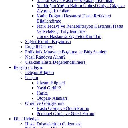
Yataklı Servis Hasta ve Refakatçi Kuralları
Yenidoğan Yoğun Bakım Ünitesi Giriş - Çıkış ve
Ziyaretçi Kuralları
Kadın Doğum Hastanesi Hasta Refakatçi
Bilgilendirme
Fizik Tedavi Ve Rehabilitasyon Hastanesi Hasta
Ve Refakatçi Bilgilendirme
Çocuk Hastanesi Ziyaretçi Kuralları
Sağlık Kurulu Başvurusu
Engelli Rehberi
Poliklinik Muayene Başlama ve Bitiş Saatleri
Nasıl Randevu Alınır?
Uzaktan Hasta Değerlendirilmesi
İletişim / Ulaşım
İletişim Bilgileri
Ulaşım
Ulaşım Bilgileri
Nasıl Gidilir?
Harita
Otopark Alanları
Öneri ve Görüşleriniz
Hasta Görüş ve Öneri Formu
Personel Görüş ve Öneri Formu
Dijital Medya
Hasta Düşmelerinin Önlenmesi