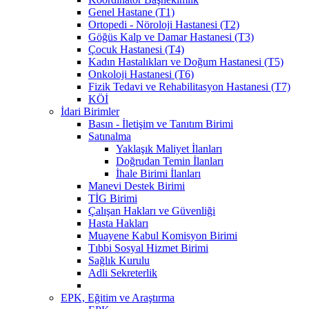
Genel Hastane (T1)
Ortopedi - Nöroloji Hastanesi (T2)
Göğüs Kalp ve Damar Hastanesi (T3)
Çocuk Hastanesi (T4)
Kadın Hastalıkları ve Doğum Hastanesi (T5)
Onkoloji Hastanesi (T6)
Fizik Tedavi ve Rehabilitasyon Hastanesi (T7)
KÖİ
İdari Birimler
Basın - İletişim ve Tanıtım Birimi
Satınalma
Yaklaşık Maliyet İlanları
Doğrudan Temin İlanları
İhale Birimi İlanları
Manevi Destek Birimi
TİG Birimi
Çalışan Hakları ve Güvenliği
Hasta Hakları
Muayene Kabul Komisyon Birimi
Tıbbi Sosyal Hizmet Birimi
Sağlık Kurulu
Adli Sekreterlik
EPK, Eğitim ve Araştırma