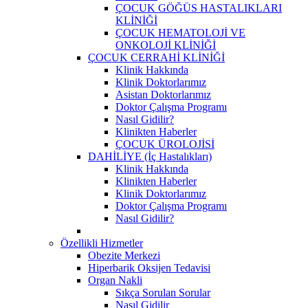
ÇOCUK GÖĞÜS HASTALIKLARI
KLİNİĞİ
ÇOCUK HEMATOLOJİ VE
ONKOLOJİ KLİNİĞİ
ÇOCUK CERRAHİ KLİNİĞİ
Klinik Hakkında
Klinik Doktorlarımız
Asistan Doktorlarımız
Doktor Çalışma Programı
Nasıl Gidilir?
Klinikten Haberler
ÇOCUK ÜROLOJİSİ
DAHİLİYE (İç Hastalıkları)
Klinik Hakkında
Klinikten Haberler
Klinik Doktorlarımız
Doktor Çalışma Programı
Nasıl Gidilir?
Özellikli Hizmetler
Obezite Merkezi
Hiperbarik Oksijen Tedavisi
Organ Nakli
Sıkça Sorulan Sorular
Nasıl Gidilir