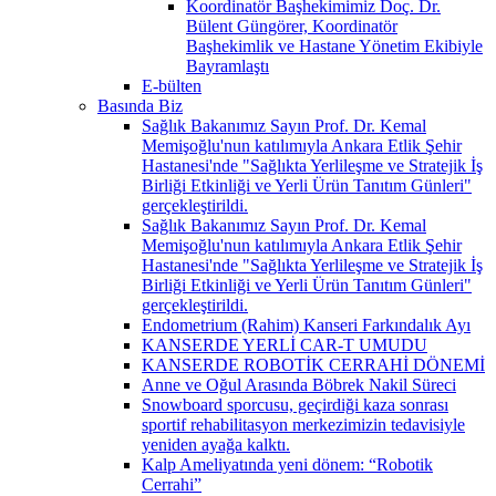
Koordinatör Başhekimimiz Doç. Dr.
Bülent Güngörer, Koordinatör
Başhekimlik ve Hastane Yönetim Ekibiyle
Bayramlaştı
E-bülten
Basında Biz
Sağlık Bakanımız Sayın Prof. Dr. Kemal
Memişoğlu'nun katılımıyla Ankara Etlik Şehir
Hastanesi'nde "Sağlıkta Yerlileşme ve Stratejik İş
Birliği Etkinliği ve Yerli Ürün Tanıtım Günleri"
gerçekleştirildi.
Sağlık Bakanımız Sayın Prof. Dr. Kemal
Memişoğlu'nun katılımıyla Ankara Etlik Şehir
Hastanesi'nde "Sağlıkta Yerlileşme ve Stratejik İş
Birliği Etkinliği ve Yerli Ürün Tanıtım Günleri"
gerçekleştirildi.
Endometrium (Rahim) Kanseri Farkındalık Ayı
KANSERDE YERLİ CAR-T UMUDU
KANSERDE ROBOTİK CERRAHİ DÖNEMİ
Anne ve Oğul Arasında Böbrek Nakil Süreci
Snowboard sporcusu, geçirdiği kaza sonrası
sportif rehabilitasyon merkezimizin tedavisiyle
yeniden ayağa kalktı.
Kalp Ameliyatında yeni dönem: “Robotik
Cerrahi”