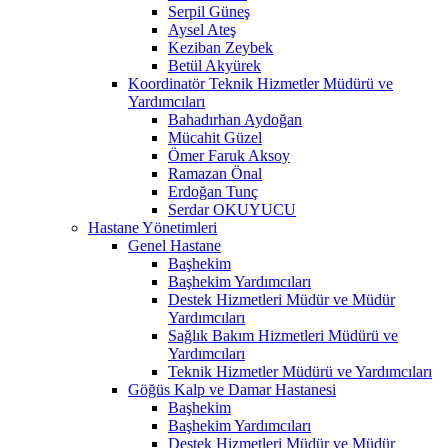
Serpil Güneş
Aysel Ateş
Keziban Zeybek
Betül Akyürek
Koordinatör Teknik Hizmetler Müdürü ve
Yardımcıları
Bahadırhan Aydoğan
Mücahit Güzel
Ömer Faruk Aksoy
Ramazan Önal
Erdoğan Tunç
Serdar OKUYUCU
Hastane Yönetimleri
Genel Hastane
Başhekim
Başhekim Yardımcıları
Destek Hizmetleri Müdür ve Müdür
Yardımcıları
Sağlık Bakım Hizmetleri Müdürü ve
Yardımcıları
Teknik Hizmetler Müdürü ve Yardımcıları
Göğüs Kalp ve Damar Hastanesi
Başhekim
Başhekim Yardımcıları
Destek Hizmetleri Müdür ve Müdür