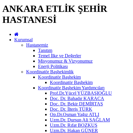
ANKARA ETLİK ŞEHİR
HASTANESİ
Kurumsal
Hastanemiz
Tanıtım
Temel İlke ve Değerler
Misyonumuz & Vizyonumuz
Enerji Politikası
Koordinatör Başhekimlik
Koordinatör Başhekim
Koordinatör Başhekim
Koordinatör Başhekim Yardımcıları
Prof.Dr.Yücel YÜZBAŞIOĞLU
Doç. Dr. Bahadır KARACA
Doç. Dr. Bekir DEMİRTAŞ
Doç. Dr. İlteriş TÜRK
Op.Dr.Osman Yağız ATLI
Uzm.Dr. Dursun Ali SAĞLAM
Uzm.Dr. Rıfat BOZKUŞ
Uzm.Dr. Hakan GÜNER