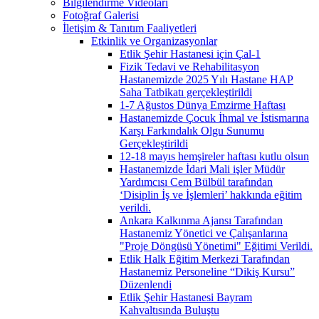
Bilgilendirme Videoları
Fotoğraf Galerisi
İletişim & Tanıtım Faaliyetleri
Etkinlik ve Organizasyonlar
Etlik Şehir Hastanesi için Çal-1
Fizik Tedavi ve Rehabilitasyon
Hastanemizde 2025 Yılı Hastane HAP
Saha Tatbikatı gerçekleştirildi
1-7 Ağustos Dünya Emzirme Haftası
Hastanemizde Çocuk İhmal ve İstismarına
Karşı Farkındalık Olgu Sunumu
Gerçekleştirildi
12-18 mayıs hemşireler haftası kutlu olsun
Hastanemizde İdari Mali işler Müdür
Yardımcısı Cem Bülbül tarafından
‘Disiplin İş ve İşlemleri’ hakkında eğitim
verildi.
Ankara Kalkınma Ajansı Tarafından
Hastanemiz Yönetici ve Çalışanlarına
"Proje Döngüsü Yönetimi" Eğitimi Verildi.
Etlik Halk Eğitim Merkezi Tarafından
Hastanemiz Personeline “Dikiş Kursu”
Düzenlendi
Etlik Şehir Hastanesi Bayram
Kahvaltısında Buluştu