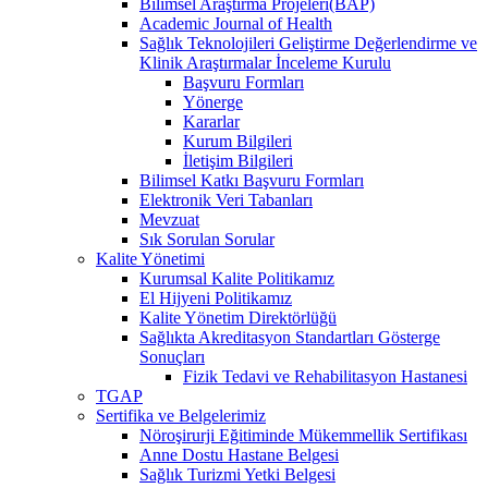
Bilimsel Araştırma Projeleri(BAP)
Academic Journal of Health
Sağlık Teknolojileri Geliştirme Değerlendirme ve
Klinik Araştırmalar İnceleme Kurulu
Başvuru Formları
Yönerge
Kararlar
Kurum Bilgileri
İletişim Bilgileri
Bilimsel Katkı Başvuru Formları
Elektronik Veri Tabanları
Mevzuat
Sık Sorulan Sorular
Kalite Yönetimi
Kurumsal Kalite Politikamız
El Hijyeni Politikamız
Kalite Yönetim Direktörlüğü
Sağlıkta Akreditasyon Standartları Gösterge
Sonuçları
Fizik Tedavi ve Rehabilitasyon Hastanesi
TGAP
Sertifika ve Belgelerimiz
Nöroşirurji Eğitiminde Mükemmellik Sertifikası
Anne Dostu Hastane Belgesi
Sağlık Turizmi Yetki Belgesi