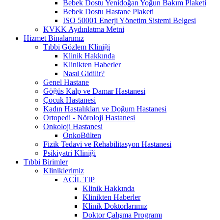
Bebek Dostu Yenidoğan Yoğun Bakım Plaketi
Bebek Dostu Hastane Plaketi
ISO 50001 Enerji Yönetim Sistemi Belgesi
KVKK Aydınlatma Metni
Hizmet Binalarımız
Tıbbi Gözlem Kliniği
Klinik Hakkında
Klinikten Haberler
Nasıl Gidilir?
Genel Hastane
Göğüs Kalp ve Damar Hastanesi
Çocuk Hastanesi
Kadın Hastalıkları ve Doğum Hastanesi
Ortopedi - Nöroloji Hastanesi
Onkoloji Hastanesi
OnkoBülten
Fizik Tedavi ve Rehabilitasyon Hastanesi
Psikiyatri Kliniği
Tıbbi Birimler
Kliniklerimiz
ACİL TIP
Klinik Hakkında
Klinikten Haberler
Klinik Doktorlarımız
Doktor Çalışma Programı