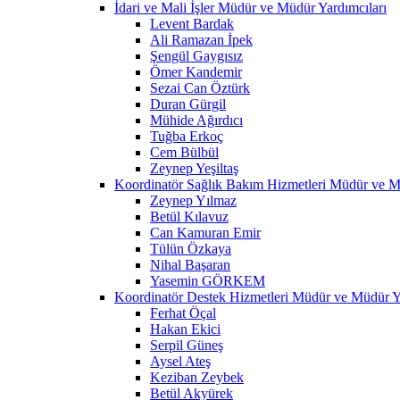
İdari ve Mali İşler Müdür ve Müdür Yardımcıları
Levent Bardak
Ali Ramazan İpek
Şengül Gaygısız
Ömer Kandemir
Sezai Can Öztürk
Duran Gürgil
Mühide Ağırdıcı
Tuğba Erkoç
Cem Bülbül
Zeynep Yeşiltaş
Koordinatör Sağlık Bakım Hizmetleri Müdür ve M
Zeynep Yılmaz
Betül Kılavuz
Can Kamuran Emir
Tülün Özkaya
Nihal Başaran
Yasemin GÖRKEM
Koordinatör Destek Hizmetleri Müdür ve Müdür Ya
Ferhat Öçal
Hakan Ekici
Serpil Güneş
Aysel Ateş
Keziban Zeybek
Betül Akyürek