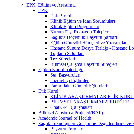
EPK, Eğitim ve Araştırma
EPK
Epk Birimi
Klinik Eğitim ve İdari Sorumluları
Klinik Eğitim Programları
Kurum Dışı Rotasyon Talepleri
Sağlıkta Doçentlik Başvuru Şartları
Eğitim Görevlisi Süreçleri ve Yazışmalar
Hastane Sunum Dosya Taslağı - Hastane Lo
Toplantı Salonları
Tez Süreçleri
Bilimsel Çalışma Başvuru Süreçleri
Eğitim Koordinatörlüğü
Staj Başvuruları
Hizmet İçi Eğitimler
Farkındalık Günleri Eğitimleri
Etik Kurul
KLİNİK ARAŞTIRMALAR ETİK KURUL (İlaç, 
BİLİMSEL ARAŞTIRMALAR DEĞERLENDİRME VE 
Chat GPT Çalışmaları
Bilimsel Araştırma Projeleri(BAP)
Academic Journal of Health
Sağlık Teknolojileri Geliştirme Değerlendirme ve 
Başvuru Formları