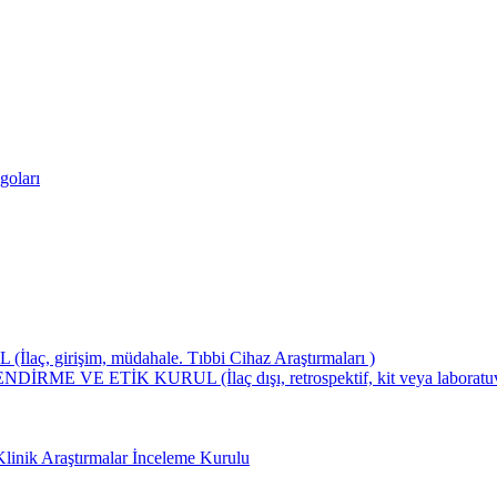
goları
girişim, müdahale. Tıbbi Cihaz Araştırmaları )
ETİK KURUL (İlaç dışı, retrospektif, kit veya laboratuvar test
Klinik Araştırmalar İnceleme Kurulu