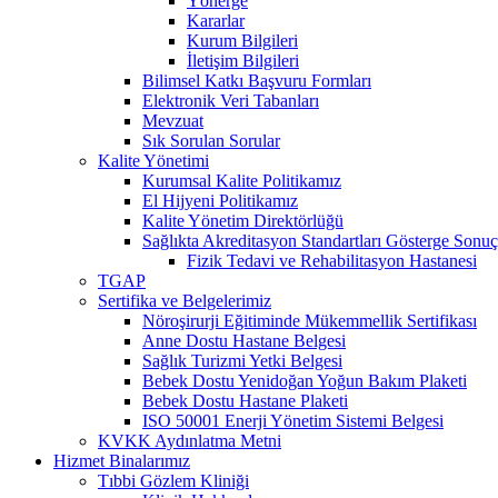
Yönerge
Kararlar
Kurum Bilgileri
İletişim Bilgileri
Bilimsel Katkı Başvuru Formları
Elektronik Veri Tabanları
Mevzuat
Sık Sorulan Sorular
Kalite Yönetimi
Kurumsal Kalite Politikamız
El Hijyeni Politikamız
Kalite Yönetim Direktörlüğü
Sağlıkta Akreditasyon Standartları Gösterge Sonuç
Fizik Tedavi ve Rehabilitasyon Hastanesi
TGAP
Sertifika ve Belgelerimiz
Nöroşirurji Eğitiminde Mükemmellik Sertifikası
Anne Dostu Hastane Belgesi
Sağlık Turizmi Yetki Belgesi
Bebek Dostu Yenidoğan Yoğun Bakım Plaketi
Bebek Dostu Hastane Plaketi
ISO 50001 Enerji Yönetim Sistemi Belgesi
KVKK Aydınlatma Metni
Hizmet Binalarımız
Tıbbi Gözlem Kliniği