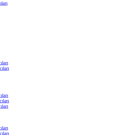
ları
ları
ıları
ları
ıları
ları
ları
ıları