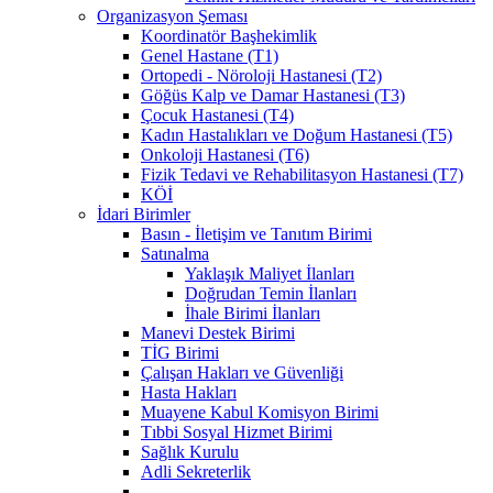
Organizasyon Şeması
Koordinatör Başhekimlik
Genel Hastane (T1)
Ortopedi - Nöroloji Hastanesi (T2)
Göğüs Kalp ve Damar Hastanesi (T3)
Çocuk Hastanesi (T4)
Kadın Hastalıkları ve Doğum Hastanesi (T5)
Onkoloji Hastanesi (T6)
Fizik Tedavi ve Rehabilitasyon Hastanesi (T7)
KÖİ
İdari Birimler
Basın - İletişim ve Tanıtım Birimi
Satınalma
Yaklaşık Maliyet İlanları
Doğrudan Temin İlanları
İhale Birimi İlanları
Manevi Destek Birimi
TİG Birimi
Çalışan Hakları ve Güvenliği
Hasta Hakları
Muayene Kabul Komisyon Birimi
Tıbbi Sosyal Hizmet Birimi
Sağlık Kurulu
Adli Sekreterlik