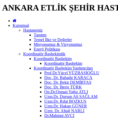
ANKARA ETLİK ŞEHİR HAS
Kurumsal
Hastanemiz
Tanıtım
Temel İlke ve Değerler
Misyonumuz & Vizyonumuz
Enerji Politikası
Koordinatör Başhekimlik
Koordinatör Başhekim
Koordinatör Başhekim
Koordinatör Başhekim Yardımcıları
Prof.Dr.Yücel YÜZBAŞIOĞLU
Doç. Dr. Bahadır KARACA
Doç. Dr. Bekir DEMİRTAŞ
Doç. Dr. İlteriş TÜRK
Op.Dr.Osman Yağız ATLI
Uzm.Dr. Dursun Ali SAĞLAM
Uzm.Dr. Rıfat BOZKUŞ
Uzm.Dr. Hakan GÜNER
Uzm. Dr. Altuğ NARLI
Dr.Mahmut AVCI