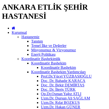
ANKARA ETLİK ŞEHİR
HASTANESİ
Kurumsal
Hastanemiz
Tanıtım
Temel İlke ve Değerler
Misyonumuz & Vizyonumuz
Enerji Politikası
Koordinatör Başhekimlik
Koordinatör Başhekim
Koordinatör Başhekim
Koordinatör Başhekim Yardımcıları
Prof.Dr.Yücel YÜZBAŞIOĞLU
Doç. Dr. Bahadır KARACA
Doç. Dr. Bekir DEMİRTAŞ
Doç. Dr. İlteriş TÜRK
Op.Dr.Osman Yağız ATLI
Uzm.Dr. Dursun Ali SAĞLAM
Uzm.Dr. Rıfat BOZKUŞ
Uzm.Dr. Hakan GÜNER