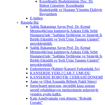
Koordinatör Başhekimimiz Doç. Dr.
Bülent Güngörer, Koordinatör
Başhekimlik ve Hastane Yönetim Ekibiyle
Bayramlaştı
E-bülten
Basında Biz
Sağlık Bakanımız Sayın Prof. Dr. Kemal
Memişoğlu'nun katılımıyla Ankara Etlik Şehir
Hastanesi'nde "Sağlıkta Yerlileşme ve Stratejik İş
Birliği Etkinliği ve Yerli Ürün Tanıtım Günleri"
gerçekleştirildi.
Sağlık Bakanımız Sayın Prof. Dr. Kemal
Memişoğlu'nun katılımıyla Ankara Etlik Şehir
Hastanesi'nde "Sağlıkta Yerlileşme ve Stratejik İş
Birliği Etkinliği ve Yerli Ürün Tanıtım Günleri"
gerçekleştirildi.
Endometrium (Rahim) Kanseri Farkındalık Ayı
KANSERDE YERLİ CAR-T UMUDU
KANSERDE ROBOTİK CERRAHİ DÖNEMİ
Anne ve Oğul Arasında Böbrek Nakil Süreci
Snowboard sporcusu, geçirdiği kaza sonrası
sportif rehabilitasyon merkezimizin tedavisiyle
yeniden ayağa kalktı.
Kalp Ameliyatında yeni dönem: “Robotik
Cerrahi”