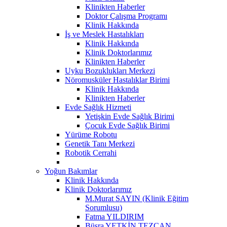
Klinikten Haberler
Doktor Çalışma Programı
Klinik Hakkında
İş ve Meslek Hastalıkları
Klinik Hakkında
Klinik Doktorlarımız
Klinikten Haberler
Uyku Bozuklukları Merkezi
Nöromusküler Hastalıklar Birimi
Klinik Hakkında
Klinikten Haberler
Evde Sağlık Hizmeti
Yetişkin Evde Sağlık Birimi
Çocuk Evde Sağlık Birimi
Yürüme Robotu
Genetik Tanı Merkezi
Robotik Cerrahi
Yoğun Bakımlar
Klinik Hakkında
Klinik Doktorlarımız
M.Murat SAYIN (Klinik Eğitim
Sorumlusu)
Fatma YILDIRIM
Büşra YETKİN TEZCAN