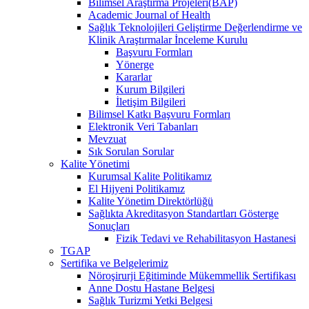
Bilimsel Araştırma Projeleri(BAP)
Academic Journal of Health
Sağlık Teknolojileri Geliştirme Değerlendirme ve
Klinik Araştırmalar İnceleme Kurulu
Başvuru Formları
Yönerge
Kararlar
Kurum Bilgileri
İletişim Bilgileri
Bilimsel Katkı Başvuru Formları
Elektronik Veri Tabanları
Mevzuat
Sık Sorulan Sorular
Kalite Yönetimi
Kurumsal Kalite Politikamız
El Hijyeni Politikamız
Kalite Yönetim Direktörlüğü
Sağlıkta Akreditasyon Standartları Gösterge
Sonuçları
Fizik Tedavi ve Rehabilitasyon Hastanesi
TGAP
Sertifika ve Belgelerimiz
Nöroşirurji Eğitiminde Mükemmellik Sertifikası
Anne Dostu Hastane Belgesi
Sağlık Turizmi Yetki Belgesi