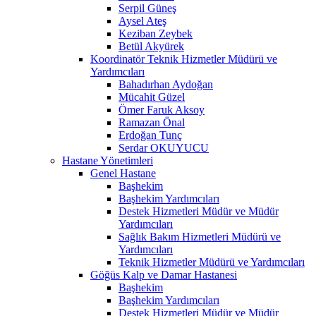
Serpil Güneş
Aysel Ateş
Keziban Zeybek
Betül Akyürek
Koordinatör Teknik Hizmetler Müdürü ve
Yardımcıları
Bahadırhan Aydoğan
Mücahit Güzel
Ömer Faruk Aksoy
Ramazan Önal
Erdoğan Tunç
Serdar OKUYUCU
Hastane Yönetimleri
Genel Hastane
Başhekim
Başhekim Yardımcıları
Destek Hizmetleri Müdür ve Müdür
Yardımcıları
Sağlık Bakım Hizmetleri Müdürü ve
Yardımcıları
Teknik Hizmetler Müdürü ve Yardımcıları
Göğüs Kalp ve Damar Hastanesi
Başhekim
Başhekim Yardımcıları
Destek Hizmetleri Müdür ve Müdür