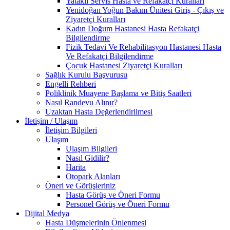
Yataklı Servis Hasta ve Refakatçi Kuralları
Yenidoğan Yoğun Bakım Ünitesi Giriş - Çıkış ve
Ziyaretçi Kuralları
Kadın Doğum Hastanesi Hasta Refakatçi
Bilgilendirme
Fizik Tedavi Ve Rehabilitasyon Hastanesi Hasta
Ve Refakatçi Bilgilendirme
Çocuk Hastanesi Ziyaretçi Kuralları
Sağlık Kurulu Başvurusu
Engelli Rehberi
Poliklinik Muayene Başlama ve Bitiş Saatleri
Nasıl Randevu Alınır?
Uzaktan Hasta Değerlendirilmesi
İletişim / Ulaşım
İletişim Bilgileri
Ulaşım
Ulaşım Bilgileri
Nasıl Gidilir?
Harita
Otopark Alanları
Öneri ve Görüşleriniz
Hasta Görüş ve Öneri Formu
Personel Görüş ve Öneri Formu
Dijital Medya
Hasta Düşmelerinin Önlenmesi