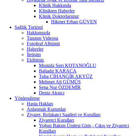
Klinik Hakkında
Klinikten Haberler
Klinik Doktorlarımız
Hikmet Erhan GÜVEN
Sağlık Turizmi
Hakkımızda
Tanıtım Videosu
Fotoğraf Albümü
Haberler
İletişim
Ekibimiz
Mustafa Sırrı KOTANOĞLU
Bahadır KARACA
Tuba CİHANGİR AKYÜZ
Mehmet Ali GÜMÜŞ
Sena Nur ÖZDEMİR
Deniz Akıncı
Yönlendirme
Hasta Hakları
Anlaşmalı Kurumlar
Ziyaret, Refakatçi Saatleri ve Kuralları
Ziyaretçi Kuralları
Yoğun Bakım Ünitesi Giriş - Çıkış ve Ziyaretçi
Kuralları