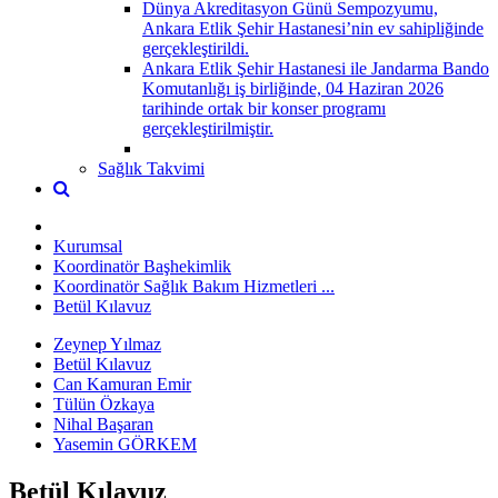
Dünya Akreditasyon Günü Sempozyumu,
Ankara Etlik Şehir Hastanesi’nin ev sahipliğinde
gerçekleştirildi.
Ankara Etlik Şehir Hastanesi ile Jandarma Bando
Komutanlığı iş birliğinde, 04 Haziran 2026
tarihinde ortak bir konser programı
gerçekleştirilmiştir.
Sağlık Takvimi
Kurumsal
Koordinatör Başhekimlik
Koordinatör Sağlık Bakım Hizmetleri ...
Betül Kılavuz
Zeynep Yılmaz
Betül Kılavuz
Can Kamuran Emir
Tülün Özkaya
Nihal Başaran
Yasemin GÖRKEM
Betül Kılavuz