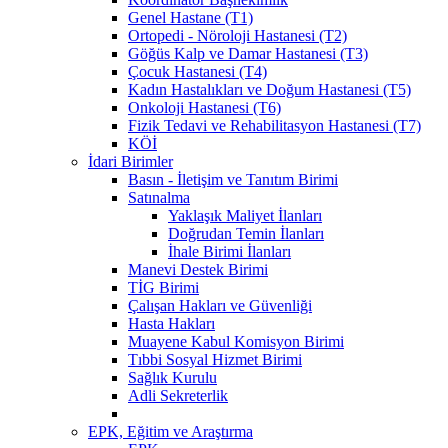
Genel Hastane (T1)
Ortopedi - Nöroloji Hastanesi (T2)
Göğüs Kalp ve Damar Hastanesi (T3)
Çocuk Hastanesi (T4)
Kadın Hastalıkları ve Doğum Hastanesi (T5)
Onkoloji Hastanesi (T6)
Fizik Tedavi ve Rehabilitasyon Hastanesi (T7)
KÖİ
İdari Birimler
Basın - İletişim ve Tanıtım Birimi
Satınalma
Yaklaşık Maliyet İlanları
Doğrudan Temin İlanları
İhale Birimi İlanları
Manevi Destek Birimi
TİG Birimi
Çalışan Hakları ve Güvenliği
Hasta Hakları
Muayene Kabul Komisyon Birimi
Tıbbi Sosyal Hizmet Birimi
Sağlık Kurulu
Adli Sekreterlik
EPK, Eğitim ve Araştırma