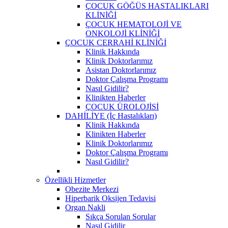
ÇOCUK GÖĞÜS HASTALIKLARI
KLİNİĞİ
ÇOCUK HEMATOLOJİ VE
ONKOLOJİ KLİNİĞİ
ÇOCUK CERRAHİ KLİNİĞİ
Klinik Hakkında
Klinik Doktorlarımız
Asistan Doktorlarımız
Doktor Çalışma Programı
Nasıl Gidilir?
Klinikten Haberler
ÇOCUK ÜROLOJİSİ
DAHİLİYE (İç Hastalıkları)
Klinik Hakkında
Klinikten Haberler
Klinik Doktorlarımız
Doktor Çalışma Programı
Nasıl Gidilir?
Özellikli Hizmetler
Obezite Merkezi
Hiperbarik Oksijen Tedavisi
Organ Nakli
Sıkça Sorulan Sorular
Nasıl Gidilir