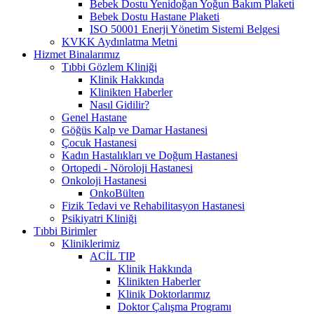
Bebek Dostu Yenidoğan Yoğun Bakım Plaketi
Bebek Dostu Hastane Plaketi
ISO 50001 Enerji Yönetim Sistemi Belgesi
KVKK Aydınlatma Metni
Hizmet Binalarımız
Tıbbi Gözlem Kliniği
Klinik Hakkında
Klinikten Haberler
Nasıl Gidilir?
Genel Hastane
Göğüs Kalp ve Damar Hastanesi
Çocuk Hastanesi
Kadın Hastalıkları ve Doğum Hastanesi
Ortopedi - Nöroloji Hastanesi
Onkoloji Hastanesi
OnkoBülten
Fizik Tedavi ve Rehabilitasyon Hastanesi
Psikiyatri Kliniği
Tıbbi Birimler
Kliniklerimiz
ACİL TIP
Klinik Hakkında
Klinikten Haberler
Klinik Doktorlarımız
Doktor Çalışma Programı