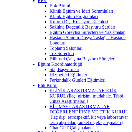
EPK
Epk Birimi
Klinik Eğitim ve İdari Sorumluları
Klinik Eğitim Programları
Kurum Dışı Rotasyon Talepleri
Sağlıkta Doçentlik Başvuru Şartları
Eğitim Görevlisi Süreçleri ve Yazışmalar
Hastane Sunum Dosya Taslağı - Hastane
Logoları
Toplantı Salonları
Tez Süreçleri
Bilimsel Çalışma Başvuru Süreçleri
Eğitim Koordinatörlüğü
Staj Başvuruları
Hizmet İçi Eğitimler
Farkındalık Günleri Eğitimleri
Etik Kurul
KLİNİK ARAŞTIRMALAR ETİK
KURUL (İlaç, girişim, müdahale. Tıbbi
Cihaz Araştırmaları )
BİLİMSEL ARAŞTIRMALAR
DEĞERLENDİRME VE ETİK KURUL
(İlaç dışı, retrospektif, kit veya laboratuvar
test çalışmaları, anket ölçek çalışmaları)
Chat GPT Çalışmaları