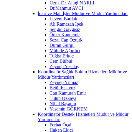
Uzm. Dr. Altuğ NARLI
Dr.Mahmut AVCI
İdari ve Mali İşler Müdür ve Müdür Yardımcıları
Levent Bardak
Ali Ramazan İpek
Şengül Gaygısız
Ömer Kandemir
Sezai Can Öztürk
Duran Gürgil
Mühide Ağırdıcı
Tuğba Erkoç
Cem Bülbül
Zeynep Yeşiltaş
Koordinatör Sağlık Bakım Hizmetleri Müdür ve
Müdür Yardımcıları
Zeynep Yılmaz
Betül Kılavuz
Can Kamuran Emir
Tülün Özkaya
Nihal Başaran
Yasemin GÖRKEM
Koordinatör Destek Hizmetleri Müdür ve Müdür
Yardımcıları
Ferhat Öçal
Hakan Ekici