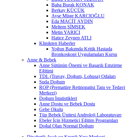
Baha Burak KONAK
Berkay KÜÇÜK
Ayşe Müge KARCIOĞLU
Eda MACİT AYDIN
Meltem ŞİMŞEK
Metin YARICI
Hatice Zeynep ATLI
Klinikten Haberler
Yoğun Bakımda Kritik Hastada
Bronkoskopi Uygulamaları Kursu
Anne & Bebek
Anne Sütünün Önemi ve Başarılı Emzirme
Eğitimi
TDL (Travay, Doğum, Lohusa) Odaları
Suda Doğum
ROP (Prematüre Retinopatisi Tanı ve Tedavi
Merkezi)
Doğum İstatistikleri
Anne Dostu ve Bebek Dostu
Gebe Okulu
Tüp Bebek Ünitesi Androloji Laboratuvarı
Ebeler İçin Hizmetiçi Eğitim Programları
Doğal Olan Normal Doğum
Diyabetik Ayak ve Kronik Yara Merkezi