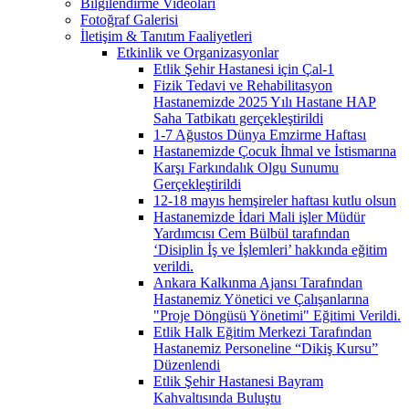
Bilgilendirme Videoları
Fotoğraf Galerisi
İletişim & Tanıtım Faaliyetleri
Etkinlik ve Organizasyonlar
Etlik Şehir Hastanesi için Çal-1
Fizik Tedavi ve Rehabilitasyon
Hastanemizde 2025 Yılı Hastane HAP
Saha Tatbikatı gerçekleştirildi
1-7 Ağustos Dünya Emzirme Haftası
Hastanemizde Çocuk İhmal ve İstismarına
Karşı Farkındalık Olgu Sunumu
Gerçekleştirildi
12-18 mayıs hemşireler haftası kutlu olsun
Hastanemizde İdari Mali işler Müdür
Yardımcısı Cem Bülbül tarafından
‘Disiplin İş ve İşlemleri’ hakkında eğitim
verildi.
Ankara Kalkınma Ajansı Tarafından
Hastanemiz Yönetici ve Çalışanlarına
"Proje Döngüsü Yönetimi" Eğitimi Verildi.
Etlik Halk Eğitim Merkezi Tarafından
Hastanemiz Personeline “Dikiş Kursu”
Düzenlendi
Etlik Şehir Hastanesi Bayram
Kahvaltısında Buluştu