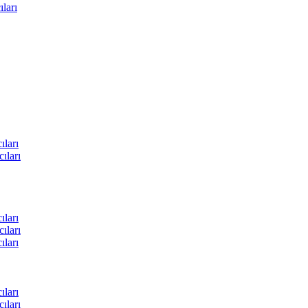
ları
ları
ıları
ları
ıları
ları
ları
ıları