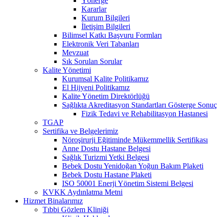
Yönerge
Kararlar
Kurum Bilgileri
İletişim Bilgileri
Bilimsel Katkı Başvuru Formları
Elektronik Veri Tabanları
Mevzuat
Sık Sorulan Sorular
Kalite Yönetimi
Kurumsal Kalite Politikamız
El Hijyeni Politikamız
Kalite Yönetim Direktörlüğü
Sağlıkta Akreditasyon Standartları Gösterge Sonuç
Fizik Tedavi ve Rehabilitasyon Hastanesi
TGAP
Sertifika ve Belgelerimiz
Nöroşirurji Eğitiminde Mükemmellik Sertifikası
Anne Dostu Hastane Belgesi
Sağlık Turizmi Yetki Belgesi
Bebek Dostu Yenidoğan Yoğun Bakım Plaketi
Bebek Dostu Hastane Plaketi
ISO 50001 Enerji Yönetim Sistemi Belgesi
KVKK Aydınlatma Metni
Hizmet Binalarımız
Tıbbi Gözlem Kliniği