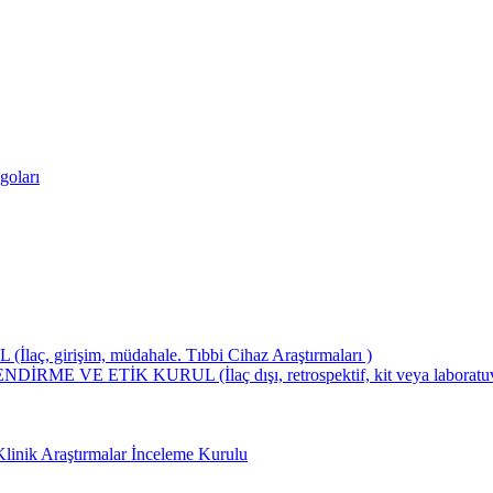
goları
girişim, müdahale. Tıbbi Cihaz Araştırmaları )
ETİK KURUL (İlaç dışı, retrospektif, kit veya laboratuvar test
Klinik Araştırmalar İnceleme Kurulu