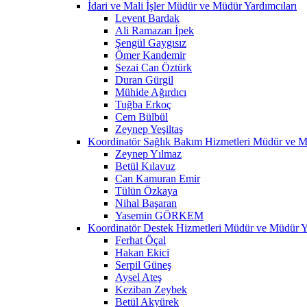
İdari ve Mali İşler Müdür ve Müdür Yardımcıları
Levent Bardak
Ali Ramazan İpek
Şengül Gaygısız
Ömer Kandemir
Sezai Can Öztürk
Duran Gürgil
Mühide Ağırdıcı
Tuğba Erkoç
Cem Bülbül
Zeynep Yeşiltaş
Koordinatör Sağlık Bakım Hizmetleri Müdür ve M
Zeynep Yılmaz
Betül Kılavuz
Can Kamuran Emir
Tülün Özkaya
Nihal Başaran
Yasemin GÖRKEM
Koordinatör Destek Hizmetleri Müdür ve Müdür Ya
Ferhat Öçal
Hakan Ekici
Serpil Güneş
Aysel Ateş
Keziban Zeybek
Betül Akyürek