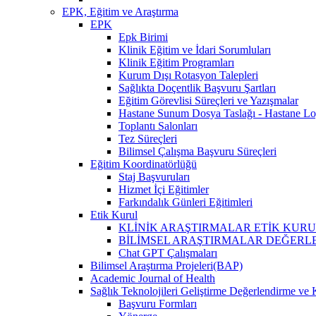
EPK, Eğitim ve Araştırma
EPK
Epk Birimi
Klinik Eğitim ve İdari Sorumluları
Klinik Eğitim Programları
Kurum Dışı Rotasyon Talepleri
Sağlıkta Doçentlik Başvuru Şartları
Eğitim Görevlisi Süreçleri ve Yazışmalar
Hastane Sunum Dosya Taslağı - Hastane Lo
Toplantı Salonları
Tez Süreçleri
Bilimsel Çalışma Başvuru Süreçleri
Eğitim Koordinatörlüğü
Staj Başvuruları
Hizmet İçi Eğitimler
Farkındalık Günleri Eğitimleri
Etik Kurul
KLİNİK ARAŞTIRMALAR ETİK KURUL (İlaç, 
BİLİMSEL ARAŞTIRMALAR DEĞERLENDİRME VE 
Chat GPT Çalışmaları
Bilimsel Araştırma Projeleri(BAP)
Academic Journal of Health
Sağlık Teknolojileri Geliştirme Değerlendirme ve 
Başvuru Formları