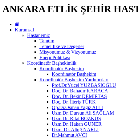
ANKARA ETLİK ŞEHİR HAS
Kurumsal
Hastanemiz
Tanıtım
Temel İlke ve Değerler
Misyonumuz & Vizyonumuz
Enerji Politikası
Koordinatör Başhekimlik
Koordinatör Başhekim
Koordinatör Başhekim
Koordinatör Başhekim Yardımcıları
Prof.Dr.Yücel YÜZBAŞIOĞLU
Doç. Dr. Bahadır KARACA
Doç. Dr. Bekir DEMİRTAŞ
Doç. Dr. İlteriş TÜRK
Op.Dr.Osman Yağız ATLI
Uzm.Dr. Dursun Ali SAĞLAM
Uzm.Dr. Rıfat BOZKUŞ
Uzm.Dr. Hakan GÜNER
Uzm. Dr. Altuğ NARLI
Dr.Mahmut AVCI