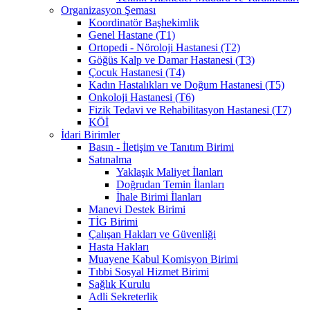
Organizasyon Şeması
Koordinatör Başhekimlik
Genel Hastane (T1)
Ortopedi - Nöroloji Hastanesi (T2)
Göğüs Kalp ve Damar Hastanesi (T3)
Çocuk Hastanesi (T4)
Kadın Hastalıkları ve Doğum Hastanesi (T5)
Onkoloji Hastanesi (T6)
Fizik Tedavi ve Rehabilitasyon Hastanesi (T7)
KÖİ
İdari Birimler
Basın - İletişim ve Tanıtım Birimi
Satınalma
Yaklaşık Maliyet İlanları
Doğrudan Temin İlanları
İhale Birimi İlanları
Manevi Destek Birimi
TİG Birimi
Çalışan Hakları ve Güvenliği
Hasta Hakları
Muayene Kabul Komisyon Birimi
Tıbbi Sosyal Hizmet Birimi
Sağlık Kurulu
Adli Sekreterlik