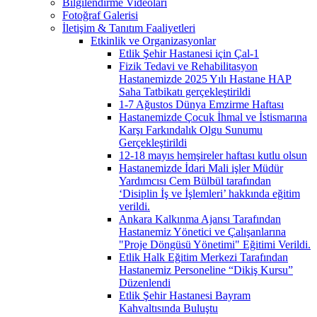
Bilgilendirme Videoları
Fotoğraf Galerisi
İletişim & Tanıtım Faaliyetleri
Etkinlik ve Organizasyonlar
Etlik Şehir Hastanesi için Çal-1
Fizik Tedavi ve Rehabilitasyon
Hastanemizde 2025 Yılı Hastane HAP
Saha Tatbikatı gerçekleştirildi
1-7 Ağustos Dünya Emzirme Haftası
Hastanemizde Çocuk İhmal ve İstismarına
Karşı Farkındalık Olgu Sunumu
Gerçekleştirildi
12-18 mayıs hemşireler haftası kutlu olsun
Hastanemizde İdari Mali işler Müdür
Yardımcısı Cem Bülbül tarafından
‘Disiplin İş ve İşlemleri’ hakkında eğitim
verildi.
Ankara Kalkınma Ajansı Tarafından
Hastanemiz Yönetici ve Çalışanlarına
"Proje Döngüsü Yönetimi" Eğitimi Verildi.
Etlik Halk Eğitim Merkezi Tarafından
Hastanemiz Personeline “Dikiş Kursu”
Düzenlendi
Etlik Şehir Hastanesi Bayram
Kahvaltısında Buluştu