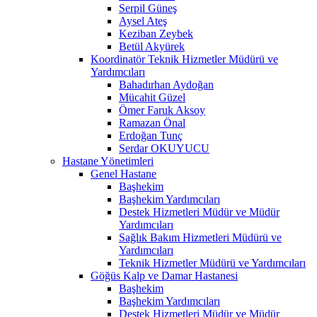
Serpil Güneş
Aysel Ateş
Keziban Zeybek
Betül Akyürek
Koordinatör Teknik Hizmetler Müdürü ve
Yardımcıları
Bahadırhan Aydoğan
Mücahit Güzel
Ömer Faruk Aksoy
Ramazan Önal
Erdoğan Tunç
Serdar OKUYUCU
Hastane Yönetimleri
Genel Hastane
Başhekim
Başhekim Yardımcıları
Destek Hizmetleri Müdür ve Müdür
Yardımcıları
Sağlık Bakım Hizmetleri Müdürü ve
Yardımcıları
Teknik Hizmetler Müdürü ve Yardımcıları
Göğüs Kalp ve Damar Hastanesi
Başhekim
Başhekim Yardımcıları
Destek Hizmetleri Müdür ve Müdür