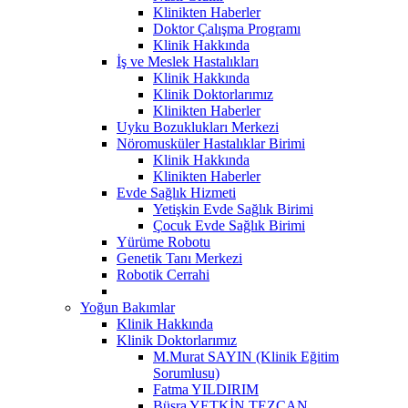
Klinikten Haberler
Doktor Çalışma Programı
Klinik Hakkında
İş ve Meslek Hastalıkları
Klinik Hakkında
Klinik Doktorlarımız
Klinikten Haberler
Uyku Bozuklukları Merkezi
Nöromusküler Hastalıklar Birimi
Klinik Hakkında
Klinikten Haberler
Evde Sağlık Hizmeti
Yetişkin Evde Sağlık Birimi
Çocuk Evde Sağlık Birimi
Yürüme Robotu
Genetik Tanı Merkezi
Robotik Cerrahi
Yoğun Bakımlar
Klinik Hakkında
Klinik Doktorlarımız
M.Murat SAYIN (Klinik Eğitim
Sorumlusu)
Fatma YILDIRIM
Büşra YETKİN TEZCAN