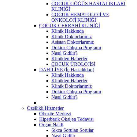
ÇOCUK GÖĞÜS HASTALIKLARI
KLİNİĞİ
ÇOCUK HEMATOLOJİ VE
ONKOLOJİ KLİNİĞİ
ÇOCUK CERRAHİ KLİNİĞİ
Klinik Hakkında
Klinik Doktorlarımız
Asistan Doktorlarımız
Doktor Çalışma Programı
Nasıl Gidilir?
Klinikten Haberler
ÇOCUK ÜROLOJİSİ
DAHİLİYE (İç Hastalıkları)
Klinik Hakkında
Klinikten Haberler
Klinik Doktorlarımız
Doktor Çalışma Programı
Nasıl Gidilir?
Özellikli Hizmetler
Obezite Merkezi
Hiperbarik Oksijen Tedavisi
Organ Nakli
Sıkça Sorulan Sorular
Nasıl Gidilir