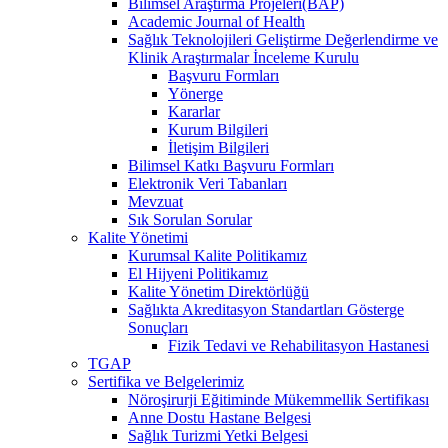
Bilimsel Araştırma Projeleri(BAP)
Academic Journal of Health
Sağlık Teknolojileri Geliştirme Değerlendirme ve
Klinik Araştırmalar İnceleme Kurulu
Başvuru Formları
Yönerge
Kararlar
Kurum Bilgileri
İletişim Bilgileri
Bilimsel Katkı Başvuru Formları
Elektronik Veri Tabanları
Mevzuat
Sık Sorulan Sorular
Kalite Yönetimi
Kurumsal Kalite Politikamız
El Hijyeni Politikamız
Kalite Yönetim Direktörlüğü
Sağlıkta Akreditasyon Standartları Gösterge
Sonuçları
Fizik Tedavi ve Rehabilitasyon Hastanesi
TGAP
Sertifika ve Belgelerimiz
Nöroşirurji Eğitiminde Mükemmellik Sertifikası
Anne Dostu Hastane Belgesi
Sağlık Turizmi Yetki Belgesi