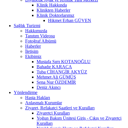
Klinik Hakkında
Klinikten Haberler
Klinik Doktorlarımız
Hikmet Erhan GÜVEN
Sağlık Turizmi
Hakkımızda
Tanıtım Videosu
Fotoğraf Albümü
Haberler
İletişim
Ekibimiz
Mustafa Sırrı KOTANOĞLU
Bahadır KARACA
Tuba CİHANGİR AKYÜZ
Mehmet Ali GÜMÜŞ
Sena Nur ÖZDEMİR
Deniz Akıncı
Yönlendirme
Hasta Hakları
Anlaşmalı Kurumlar
Ziyaret, Refakatçi Saatleri ve Kuralları
Ziyaretçi Kuralları
Yoğun Bakım Ünitesi Giriş - Çıkış ve Ziyaretçi
Kuralları