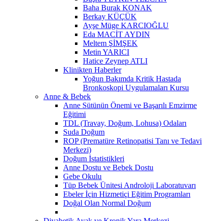
Baha Burak KONAK
Berkay KÜÇÜK
Ayşe Müge KARCIOĞLU
Eda MACİT AYDIN
Meltem ŞİMŞEK
Metin YARICI
Hatice Zeynep ATLI
Klinikten Haberler
Yoğun Bakımda Kritik Hastada
Bronkoskopi Uygulamaları Kursu
Anne & Bebek
Anne Sütünün Önemi ve Başarılı Emzirme
Eğitimi
TDL (Travay, Doğum, Lohusa) Odaları
Suda Doğum
ROP (Prematüre Retinopatisi Tanı ve Tedavi
Merkezi)
Doğum İstatistikleri
Anne Dostu ve Bebek Dostu
Gebe Okulu
Tüp Bebek Ünitesi Androloji Laboratuvarı
Ebeler İçin Hizmetiçi Eğitim Programları
Doğal Olan Normal Doğum
Diyabetik Ayak ve Kronik Yara Merkezi