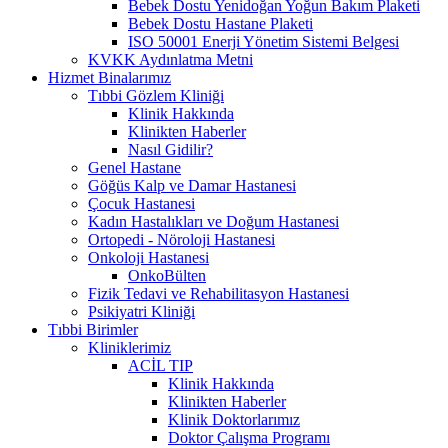
Bebek Dostu Yenidoğan Yoğun Bakım Plaketi
Bebek Dostu Hastane Plaketi
ISO 50001 Enerji Yönetim Sistemi Belgesi
KVKK Aydınlatma Metni
Hizmet Binalarımız
Tıbbi Gözlem Kliniği
Klinik Hakkında
Klinikten Haberler
Nasıl Gidilir?
Genel Hastane
Göğüs Kalp ve Damar Hastanesi
Çocuk Hastanesi
Kadın Hastalıkları ve Doğum Hastanesi
Ortopedi - Nöroloji Hastanesi
Onkoloji Hastanesi
OnkoBülten
Fizik Tedavi ve Rehabilitasyon Hastanesi
Psikiyatri Kliniği
Tıbbi Birimler
Kliniklerimiz
ACİL TIP
Klinik Hakkında
Klinikten Haberler
Klinik Doktorlarımız
Doktor Çalışma Programı