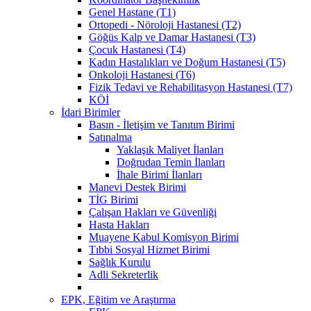
Genel Hastane (T1)
Ortopedi - Nöroloji Hastanesi (T2)
Göğüs Kalp ve Damar Hastanesi (T3)
Çocuk Hastanesi (T4)
Kadın Hastalıkları ve Doğum Hastanesi (T5)
Onkoloji Hastanesi (T6)
Fizik Tedavi ve Rehabilitasyon Hastanesi (T7)
KÖİ
İdari Birimler
Basın - İletişim ve Tanıtım Birimi
Satınalma
Yaklaşık Maliyet İlanları
Doğrudan Temin İlanları
İhale Birimi İlanları
Manevi Destek Birimi
TİG Birimi
Çalışan Hakları ve Güvenliği
Hasta Hakları
Muayene Kabul Komisyon Birimi
Tıbbi Sosyal Hizmet Birimi
Sağlık Kurulu
Adli Sekreterlik
EPK, Eğitim ve Araştırma