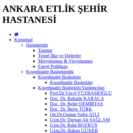
ANKARA ETLİK ŞEHİR
HASTANESİ
Kurumsal
Hastanemiz
Tanıtım
Temel İlke ve Değerler
Misyonumuz & Vizyonumuz
Enerji Politikası
Koordinatör Başhekimlik
Koordinatör Başhekim
Koordinatör Başhekim
Koordinatör Başhekim Yardımcıları
Prof.Dr.Yücel YÜZBAŞIOĞLU
Doç. Dr. Bahadır KARACA
Doç. Dr. Bekir DEMİRTAŞ
Doç. Dr. İlteriş TÜRK
Op.Dr.Osman Yağız ATLI
Uzm.Dr. Dursun Ali SAĞLAM
Uzm.Dr. Rıfat BOZKUŞ
Uzm.Dr. Hakan GÜNER