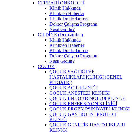
CERRAHİ ONKOLOJİ
Klinik Hakkında
Klinikten Haberler
Klinik Doktorlarımız
Doktor Çalışma Programı
Nasıl Gidilir?
CİLDİYE (Dermatoloji)
Klinik Hakkında
Klinikten Haberler
Klinik Doktorlarımız
Doktor Çalışma Programı
Nasıl Gidilir?
ÇOCUK
ÇOCUK SAĞLIĞI VE
HASTALIKLARI KLİNİĞİ (GENEL
PEDİATRİ)
ÇOCUK ACİL KLİNİĞİ
ÇOCUK ANESTEZİ KLİNİĞİ
ÇOCUK ENDOKRİNOLOJİ KLİNİĞİ
ÇOCUK ENFEKSİYON KLİNİĞİ
ÇOCUK ERGEN PSİKİYATRİ KLİNİĞİ
ÇOCUK GASTROENTEROLOJİ
KLİNİĞİ
ÇOCUK GENETİK HASTALIKLARI
KLİNİĞİ