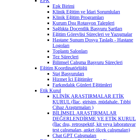
EPK
Epk Birimi
Klinik Eğitim ve İdari Sorumluları
Klinik Eğitim Programları
Kurum Dışı Rotasyon Talepleri
Sağlıkta Doçentlik Başvuru Şartları
Eğitim Görevlisi Süreçleri ve Yazışmalar
Hastane Sunum Dosya Taslağı - Hastane
Logoları
Toplantı Salonları
Tez Süreçleri
Bilimsel Çalışma Başvuru Süreçleri
Eğitim Koordinatörlüğü
Staj Başvuruları
Hizmet İçi Eğitimler
Farkındalık Günleri Eğitimleri
Etik Kurul
KLİNİK ARAŞTIRMALAR ETİK
KURUL (İlaç, girişim, müdahale. Tıbbi
Cihaz Araştırmaları )
BİLİMSEL ARAŞTIRMALAR
DEĞERLENDİRME VE ETİK KURUL
(İlaç dışı, retrospektif, kit veya laboratuvar
test çalışmaları, anket ölçek çalışmaları)
Chat GPT Çalışmaları