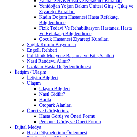
Yataklı Servis Hasta ve Refakatçi Kuralları
Yenidoğan Yoğun Bakım Ünitesi Giriş - Çıkış ve
Ziyaretçi Kuralları
Kadın Doğum Hastanesi Hasta Refakatçi
Bilgilendirme
Fizik Tedavi Ve Rehabilitasyon Hastanesi Hasta
Ve Refakatçi Bilgilendirme
Çocuk Hastanesi Ziyaretçi Kuralları
Sağlık Kurulu Başvurusu
Engelli Rehberi
Poliklinik Muayene Başlama ve Bitiş Saatleri
Nasıl Randevu Alınır?
Uzaktan Hasta Değerlendirilmesi
İletişim / Ulaşım
İletişim Bilgileri
Ulaşım
Ulaşım Bilgileri
Nasıl Gidilir?
Harita
Otopark Alanları
Öneri ve Görüşleriniz
Hasta Görüş ve Öneri Formu
Personel Görüş ve Öneri Formu
Dijital Medya
Hasta Düşmelerinin Önlenmesi