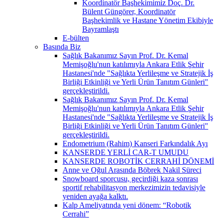
Koordinatör Başhekimimiz Doç. Dr.
Bülent Güngörer, Koordinatör
Başhekimlik ve Hastane Yönetim Ekibiyle
Bayramlaştı
E-bülten
Basında Biz
Sağlık Bakanımız Sayın Prof. Dr. Kemal
Memişoğlu'nun katılımıyla Ankara Etlik Şehir
Hastanesi'nde "Sağlıkta Yerlileşme ve Stratejik İş
Birliği Etkinliği ve Yerli Ürün Tanıtım Günleri"
gerçekleştirildi.
Sağlık Bakanımız Sayın Prof. Dr. Kemal
Memişoğlu'nun katılımıyla Ankara Etlik Şehir
Hastanesi'nde "Sağlıkta Yerlileşme ve Stratejik İş
Birliği Etkinliği ve Yerli Ürün Tanıtım Günleri"
gerçekleştirildi.
Endometrium (Rahim) Kanseri Farkındalık Ayı
KANSERDE YERLİ CAR-T UMUDU
KANSERDE ROBOTİK CERRAHİ DÖNEMİ
Anne ve Oğul Arasında Böbrek Nakil Süreci
Snowboard sporcusu, geçirdiği kaza sonrası
sportif rehabilitasyon merkezimizin tedavisiyle
yeniden ayağa kalktı.
Kalp Ameliyatında yeni dönem: “Robotik
Cerrahi”