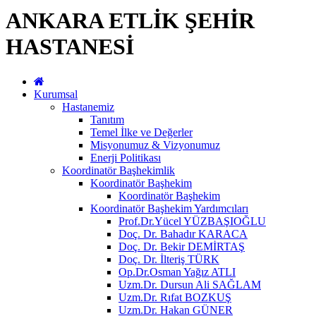
ANKARA ETLİK ŞEHİR
HASTANESİ
Kurumsal
Hastanemiz
Tanıtım
Temel İlke ve Değerler
Misyonumuz & Vizyonumuz
Enerji Politikası
Koordinatör Başhekimlik
Koordinatör Başhekim
Koordinatör Başhekim
Koordinatör Başhekim Yardımcıları
Prof.Dr.Yücel YÜZBAŞIOĞLU
Doç. Dr. Bahadır KARACA
Doç. Dr. Bekir DEMİRTAŞ
Doç. Dr. İlteriş TÜRK
Op.Dr.Osman Yağız ATLI
Uzm.Dr. Dursun Ali SAĞLAM
Uzm.Dr. Rıfat BOZKUŞ
Uzm.Dr. Hakan GÜNER