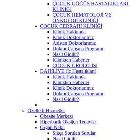
ÇOCUK GÖĞÜS HASTALIKLARI
KLİNİĞİ
ÇOCUK HEMATOLOJİ VE
ONKOLOJİ KLİNİĞİ
ÇOCUK CERRAHİ KLİNİĞİ
Klinik Hakkında
Klinik Doktorlarımız
Asistan Doktorlarımız
Doktor Çalışma Programı
Nasıl Gidilir?
Klinikten Haberler
ÇOCUK ÜROLOJİSİ
DAHİLİYE (İç Hastalıkları)
Klinik Hakkında
Klinikten Haberler
Klinik Doktorlarımız
Doktor Çalışma Programı
Nasıl Gidilir?
Özellikli Hizmetler
Obezite Merkezi
Hiperbarik Oksijen Tedavisi
Organ Nakli
Sıkça Sorulan Sorular
Nasıl Gidilir