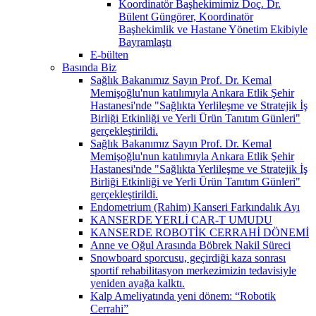
Koordinatör Başhekimimiz Doç. Dr.
Bülent Güngörer, Koordinatör
Başhekimlik ve Hastane Yönetim Ekibiyle
Bayramlaştı
E-bülten
Basında Biz
Sağlık Bakanımız Sayın Prof. Dr. Kemal
Memişoğlu'nun katılımıyla Ankara Etlik Şehir
Hastanesi'nde "Sağlıkta Yerlileşme ve Stratejik İş
Birliği Etkinliği ve Yerli Ürün Tanıtım Günleri"
gerçekleştirildi.
Sağlık Bakanımız Sayın Prof. Dr. Kemal
Memişoğlu'nun katılımıyla Ankara Etlik Şehir
Hastanesi'nde "Sağlıkta Yerlileşme ve Stratejik İş
Birliği Etkinliği ve Yerli Ürün Tanıtım Günleri"
gerçekleştirildi.
Endometrium (Rahim) Kanseri Farkındalık Ayı
KANSERDE YERLİ CAR-T UMUDU
KANSERDE ROBOTİK CERRAHİ DÖNEMİ
Anne ve Oğul Arasında Böbrek Nakil Süreci
Snowboard sporcusu, geçirdiği kaza sonrası
sportif rehabilitasyon merkezimizin tedavisiyle
yeniden ayağa kalktı.
Kalp Ameliyatında yeni dönem: “Robotik
Cerrahi”