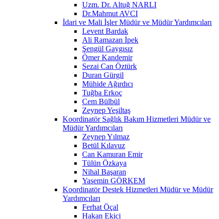
Uzm. Dr. Altuğ NARLI
Dr.Mahmut AVCI
İdari ve Mali İşler Müdür ve Müdür Yardımcıları
Levent Bardak
Ali Ramazan İpek
Şengül Gaygısız
Ömer Kandemir
Sezai Can Öztürk
Duran Gürgil
Mühide Ağırdıcı
Tuğba Erkoç
Cem Bülbül
Zeynep Yeşiltaş
Koordinatör Sağlık Bakım Hizmetleri Müdür ve
Müdür Yardımcıları
Zeynep Yılmaz
Betül Kılavuz
Can Kamuran Emir
Tülün Özkaya
Nihal Başaran
Yasemin GÖRKEM
Koordinatör Destek Hizmetleri Müdür ve Müdür
Yardımcıları
Ferhat Öçal
Hakan Ekici