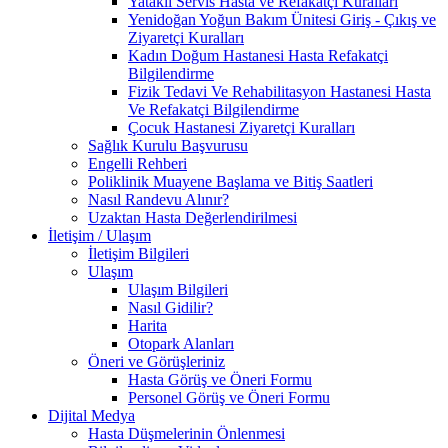
Yataklı Servis Hasta ve Refakatçi Kuralları
Yenidoğan Yoğun Bakım Ünitesi Giriş - Çıkış ve
Ziyaretçi Kuralları
Kadın Doğum Hastanesi Hasta Refakatçi
Bilgilendirme
Fizik Tedavi Ve Rehabilitasyon Hastanesi Hasta
Ve Refakatçi Bilgilendirme
Çocuk Hastanesi Ziyaretçi Kuralları
Sağlık Kurulu Başvurusu
Engelli Rehberi
Poliklinik Muayene Başlama ve Bitiş Saatleri
Nasıl Randevu Alınır?
Uzaktan Hasta Değerlendirilmesi
İletişim / Ulaşım
İletişim Bilgileri
Ulaşım
Ulaşım Bilgileri
Nasıl Gidilir?
Harita
Otopark Alanları
Öneri ve Görüşleriniz
Hasta Görüş ve Öneri Formu
Personel Görüş ve Öneri Formu
Dijital Medya
Hasta Düşmelerinin Önlenmesi