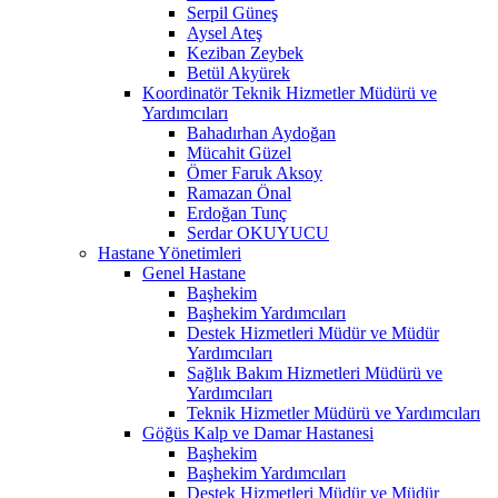
Serpil Güneş
Aysel Ateş
Keziban Zeybek
Betül Akyürek
Koordinatör Teknik Hizmetler Müdürü ve
Yardımcıları
Bahadırhan Aydoğan
Mücahit Güzel
Ömer Faruk Aksoy
Ramazan Önal
Erdoğan Tunç
Serdar OKUYUCU
Hastane Yönetimleri
Genel Hastane
Başhekim
Başhekim Yardımcıları
Destek Hizmetleri Müdür ve Müdür
Yardımcıları
Sağlık Bakım Hizmetleri Müdürü ve
Yardımcıları
Teknik Hizmetler Müdürü ve Yardımcıları
Göğüs Kalp ve Damar Hastanesi
Başhekim
Başhekim Yardımcıları
Destek Hizmetleri Müdür ve Müdür