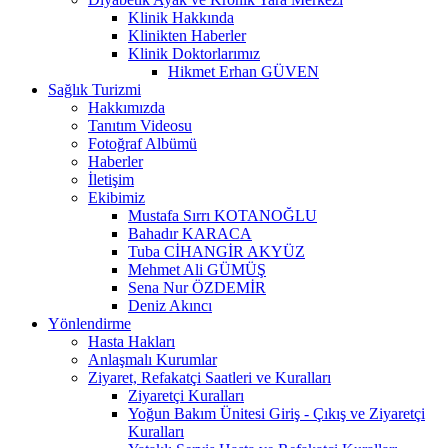
Klinik Hakkında
Klinikten Haberler
Klinik Doktorlarımız
Hikmet Erhan GÜVEN
Sağlık Turizmi
Hakkımızda
Tanıtım Videosu
Fotoğraf Albümü
Haberler
İletişim
Ekibimiz
Mustafa Sırrı KOTANOĞLU
Bahadır KARACA
Tuba CİHANGİR AKYÜZ
Mehmet Ali GÜMÜŞ
Sena Nur ÖZDEMİR
Deniz Akıncı
Yönlendirme
Hasta Hakları
Anlaşmalı Kurumlar
Ziyaret, Refakatçi Saatleri ve Kuralları
Ziyaretçi Kuralları
Yoğun Bakım Ünitesi Giriş - Çıkış ve Ziyaretçi
Kuralları