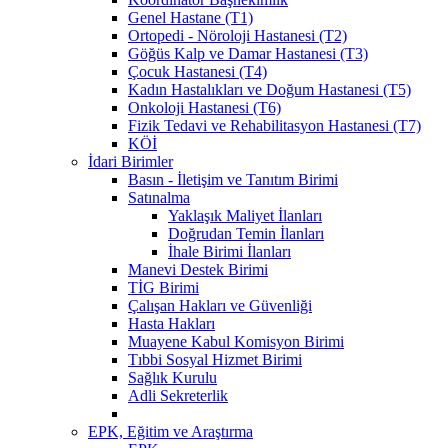
Genel Hastane (T1)
Ortopedi - Nöroloji Hastanesi (T2)
Göğüs Kalp ve Damar Hastanesi (T3)
Çocuk Hastanesi (T4)
Kadın Hastalıkları ve Doğum Hastanesi (T5)
Onkoloji Hastanesi (T6)
Fizik Tedavi ve Rehabilitasyon Hastanesi (T7)
KÖİ
İdari Birimler
Basın - İletişim ve Tanıtım Birimi
Satınalma
Yaklaşık Maliyet İlanları
Doğrudan Temin İlanları
İhale Birimi İlanları
Manevi Destek Birimi
TİG Birimi
Çalışan Hakları ve Güvenliği
Hasta Hakları
Muayene Kabul Komisyon Birimi
Tıbbi Sosyal Hizmet Birimi
Sağlık Kurulu
Adli Sekreterlik
EPK, Eğitim ve Araştırma