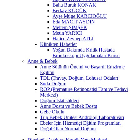
Baha Burak KONAK
Berkay KÜÇÜK
Ayşe Müge KARCIOĞLU
Eda MACİT AYDIN
Meltem ŞİMŞEK
Metin YARICI
Hatice Zeynep ATLI
Klinikten Haberler
Yoğun Bakımda Kritik Hastada
Bronkoskopi Uygulamaları Kursu
Anne & Bebek
Anne Sütünün Önemi ve Başarılı Emzirme
Eğitimi
TDL (Travay, Doğum, Lohusa) Odaları
Suda Doğum
ROP (Prematüre Retinopatisi Tanı ve Tedavi
Merkezi)
Doğum İstatistikleri
Anne Dostu ve Bebek Dostu
Gebe Okulu
Tüp Bebek Ünitesi Androloji Laboratuvarı
Ebeler İçin Hizmetiçi Eğitim Programları
Doğal Olan Normal Doğum
Diyabetik Ayak ve Kronik Yara Merkezi