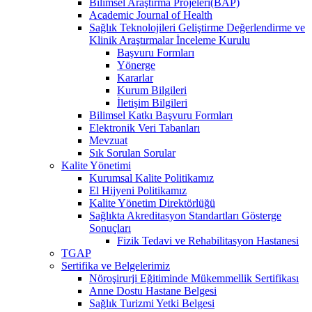
Bilimsel Araştırma Projeleri(BAP)
Academic Journal of Health
Sağlık Teknolojileri Geliştirme Değerlendirme ve
Klinik Araştırmalar İnceleme Kurulu
Başvuru Formları
Yönerge
Kararlar
Kurum Bilgileri
İletişim Bilgileri
Bilimsel Katkı Başvuru Formları
Elektronik Veri Tabanları
Mevzuat
Sık Sorulan Sorular
Kalite Yönetimi
Kurumsal Kalite Politikamız
El Hijyeni Politikamız
Kalite Yönetim Direktörlüğü
Sağlıkta Akreditasyon Standartları Gösterge
Sonuçları
Fizik Tedavi ve Rehabilitasyon Hastanesi
TGAP
Sertifika ve Belgelerimiz
Nöroşirurji Eğitiminde Mükemmellik Sertifikası
Anne Dostu Hastane Belgesi
Sağlık Turizmi Yetki Belgesi