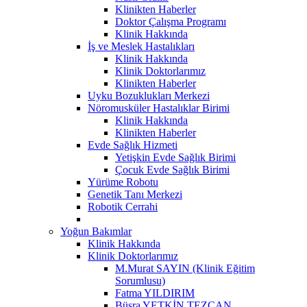
Klinikten Haberler
Doktor Çalışma Programı
Klinik Hakkında
İş ve Meslek Hastalıkları
Klinik Hakkında
Klinik Doktorlarımız
Klinikten Haberler
Uyku Bozuklukları Merkezi
Nöromusküler Hastalıklar Birimi
Klinik Hakkında
Klinikten Haberler
Evde Sağlık Hizmeti
Yetişkin Evde Sağlık Birimi
Çocuk Evde Sağlık Birimi
Yürüme Robotu
Genetik Tanı Merkezi
Robotik Cerrahi
Yoğun Bakımlar
Klinik Hakkında
Klinik Doktorlarımız
M.Murat SAYIN (Klinik Eğitim
Sorumlusu)
Fatma YILDIRIM
Büşra YETKİN TEZCAN