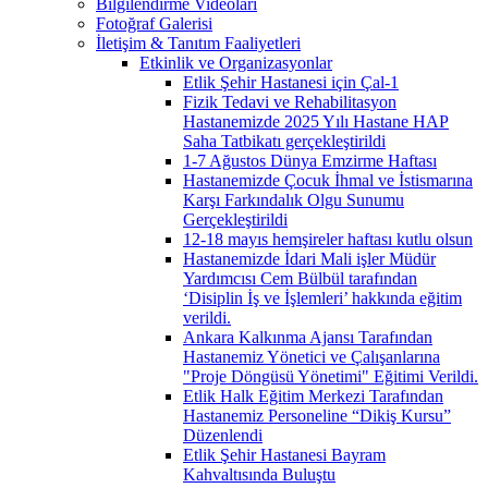
Bilgilendirme Videoları
Fotoğraf Galerisi
İletişim & Tanıtım Faaliyetleri
Etkinlik ve Organizasyonlar
Etlik Şehir Hastanesi için Çal-1
Fizik Tedavi ve Rehabilitasyon
Hastanemizde 2025 Yılı Hastane HAP
Saha Tatbikatı gerçekleştirildi
1-7 Ağustos Dünya Emzirme Haftası
Hastanemizde Çocuk İhmal ve İstismarına
Karşı Farkındalık Olgu Sunumu
Gerçekleştirildi
12-18 mayıs hemşireler haftası kutlu olsun
Hastanemizde İdari Mali işler Müdür
Yardımcısı Cem Bülbül tarafından
‘Disiplin İş ve İşlemleri’ hakkında eğitim
verildi.
Ankara Kalkınma Ajansı Tarafından
Hastanemiz Yönetici ve Çalışanlarına
"Proje Döngüsü Yönetimi" Eğitimi Verildi.
Etlik Halk Eğitim Merkezi Tarafından
Hastanemiz Personeline “Dikiş Kursu”
Düzenlendi
Etlik Şehir Hastanesi Bayram
Kahvaltısında Buluştu