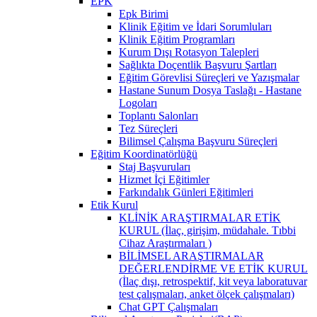
EPK
Epk Birimi
Klinik Eğitim ve İdari Sorumluları
Klinik Eğitim Programları
Kurum Dışı Rotasyon Talepleri
Sağlıkta Doçentlik Başvuru Şartları
Eğitim Görevlisi Süreçleri ve Yazışmalar
Hastane Sunum Dosya Taslağı - Hastane
Logoları
Toplantı Salonları
Tez Süreçleri
Bilimsel Çalışma Başvuru Süreçleri
Eğitim Koordinatörlüğü
Staj Başvuruları
Hizmet İçi Eğitimler
Farkındalık Günleri Eğitimleri
Etik Kurul
KLİNİK ARAŞTIRMALAR ETİK
KURUL (İlaç, girişim, müdahale. Tıbbi
Cihaz Araştırmaları )
BİLİMSEL ARAŞTIRMALAR
DEĞERLENDİRME VE ETİK KURUL
(İlaç dışı, retrospektif, kit veya laboratuvar
test çalışmaları, anket ölçek çalışmaları)
Chat GPT Çalışmaları