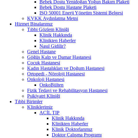
Bebek Dostu Yenidoğan Yoğun Bakım Plaketi
Bebek Dostu Hastane Plaketi
ISO 50001 Enerji Yönetim Sistemi Belgesi
KVKK Aydınlatma Metni
Hizmet Binalarımız
Tıbbi Gözlem Kliniği
Klinik Hakkında
Klinikten Haberler
Nasıl Gidilir?
Genel Hastane
Göğüs Kalp ve Damar Hastanesi
Çocuk Hastanesi
Kadın Hastalıkları ve Doğum Hastanesi
Ortopedi - Nöroloji Hastanesi
Onkoloji Hastanesi
OnkoBülten
Fizik Tedavi ve Rehabilitasyon Hastanesi
Psikiyatri Kliniği
Tıbbi Birimler
Kliniklerimiz
ACİL TIP
Klinik Hakkında
Klinikten Haberler
Klinik Doktorlarımız
Doktor Çalışma Programı