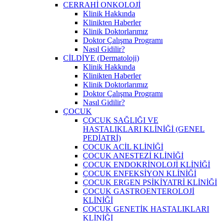
CERRAHİ ONKOLOJİ
Klinik Hakkında
Klinikten Haberler
Klinik Doktorlarımız
Doktor Çalışma Programı
Nasıl Gidilir?
CİLDİYE (Dermatoloji)
Klinik Hakkında
Klinikten Haberler
Klinik Doktorlarımız
Doktor Çalışma Programı
Nasıl Gidilir?
ÇOCUK
ÇOCUK SAĞLIĞI VE
HASTALIKLARI KLİNİĞİ (GENEL
PEDİATRİ)
ÇOCUK ACİL KLİNİĞİ
ÇOCUK ANESTEZİ KLİNİĞİ
ÇOCUK ENDOKRİNOLOJİ KLİNİĞİ
ÇOCUK ENFEKSİYON KLİNİĞİ
ÇOCUK ERGEN PSİKİYATRİ KLİNİĞİ
ÇOCUK GASTROENTEROLOJİ
KLİNİĞİ
ÇOCUK GENETİK HASTALIKLARI
KLİNİĞİ