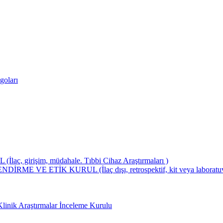
goları
girişim, müdahale. Tıbbi Cihaz Araştırmaları )
ETİK KURUL (İlaç dışı, retrospektif, kit veya laboratuvar test
Klinik Araştırmalar İnceleme Kurulu