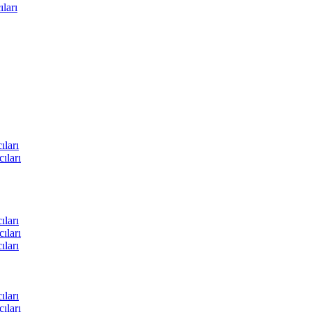
ları
ları
ıları
ları
ıları
ları
ları
ıları