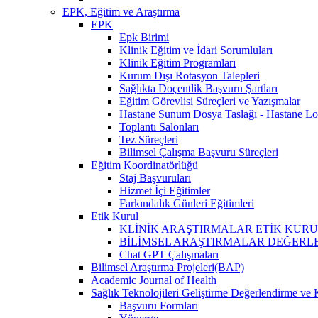
EPK, Eğitim ve Araştırma
EPK
Epk Birimi
Klinik Eğitim ve İdari Sorumluları
Klinik Eğitim Programları
Kurum Dışı Rotasyon Talepleri
Sağlıkta Doçentlik Başvuru Şartları
Eğitim Görevlisi Süreçleri ve Yazışmalar
Hastane Sunum Dosya Taslağı - Hastane Lo
Toplantı Salonları
Tez Süreçleri
Bilimsel Çalışma Başvuru Süreçleri
Eğitim Koordinatörlüğü
Staj Başvuruları
Hizmet İçi Eğitimler
Farkındalık Günleri Eğitimleri
Etik Kurul
KLİNİK ARAŞTIRMALAR ETİK KURUL (İlaç, 
BİLİMSEL ARAŞTIRMALAR DEĞERLENDİRME VE 
Chat GPT Çalışmaları
Bilimsel Araştırma Projeleri(BAP)
Academic Journal of Health
Sağlık Teknolojileri Geliştirme Değerlendirme ve 
Başvuru Formları