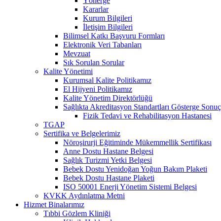
Yönerge
Kararlar
Kurum Bilgileri
İletişim Bilgileri
Bilimsel Katkı Başvuru Formları
Elektronik Veri Tabanları
Mevzuat
Sık Sorulan Sorular
Kalite Yönetimi
Kurumsal Kalite Politikamız
El Hijyeni Politikamız
Kalite Yönetim Direktörlüğü
Sağlıkta Akreditasyon Standartları Gösterge Sonuç
Fizik Tedavi ve Rehabilitasyon Hastanesi
TGAP
Sertifika ve Belgelerimiz
Nöroşirurji Eğitiminde Mükemmellik Sertifikası
Anne Dostu Hastane Belgesi
Sağlık Turizmi Yetki Belgesi
Bebek Dostu Yenidoğan Yoğun Bakım Plaketi
Bebek Dostu Hastane Plaketi
ISO 50001 Enerji Yönetim Sistemi Belgesi
KVKK Aydınlatma Metni
Hizmet Binalarımız
Tıbbi Gözlem Kliniği