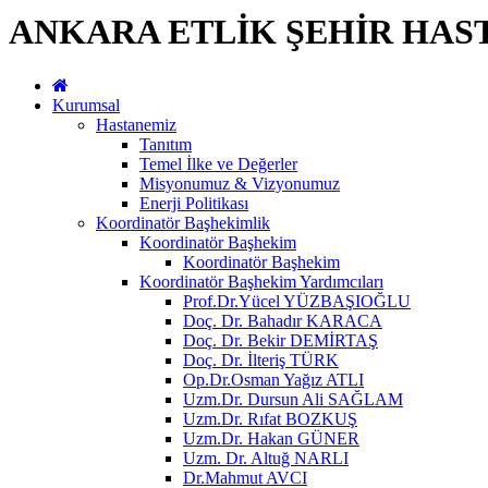
ANKARA ETLİK ŞEHİR HAS
Kurumsal
Hastanemiz
Tanıtım
Temel İlke ve Değerler
Misyonumuz & Vizyonumuz
Enerji Politikası
Koordinatör Başhekimlik
Koordinatör Başhekim
Koordinatör Başhekim
Koordinatör Başhekim Yardımcıları
Prof.Dr.Yücel YÜZBAŞIOĞLU
Doç. Dr. Bahadır KARACA
Doç. Dr. Bekir DEMİRTAŞ
Doç. Dr. İlteriş TÜRK
Op.Dr.Osman Yağız ATLI
Uzm.Dr. Dursun Ali SAĞLAM
Uzm.Dr. Rıfat BOZKUŞ
Uzm.Dr. Hakan GÜNER
Uzm. Dr. Altuğ NARLI
Dr.Mahmut AVCI