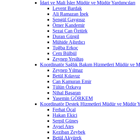
İdari ve Mali İşler Müdür ve Müdür Yardımcıları
Levent Bardak
Ali Ramazan İpek
Şengül Gaygısız
Ömer Kandemir
Sezai Can Öztürk
Duran Gürgil
Mühide Ağırdıcı
Tuğba Erkoç
Cem Bülbül
Zeynep Yeşiltaş
Koordinatör Sağlık Bakım Hizmetleri Müdür ve M
Zeynep Yılmaz
Betül Kılavuz
Can Kamuran Emir
Tülün Özkaya
Nihal Başaran
Yasemin GÖRKEM
Koordinatör Destek Hizmetleri Müdür ve Müdür Ya
Ferhat Öçal
Hakan Ekici
Serpil Güneş
Aysel Ateş
Keziban Zeybek
Betül Akyürek