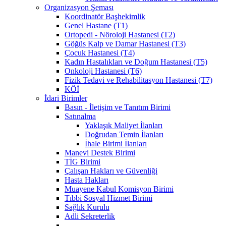
Organizasyon Şeması
Koordinatör Başhekimlik
Genel Hastane (T1)
Ortopedi - Nöroloji Hastanesi (T2)
Göğüs Kalp ve Damar Hastanesi (T3)
Çocuk Hastanesi (T4)
Kadın Hastalıkları ve Doğum Hastanesi (T5)
Onkoloji Hastanesi (T6)
Fizik Tedavi ve Rehabilitasyon Hastanesi (T7)
KÖİ
İdari Birimler
Basın - İletişim ve Tanıtım Birimi
Satınalma
Yaklaşık Maliyet İlanları
Doğrudan Temin İlanları
İhale Birimi İlanları
Manevi Destek Birimi
TİG Birimi
Çalışan Hakları ve Güvenliği
Hasta Hakları
Muayene Kabul Komisyon Birimi
Tıbbi Sosyal Hizmet Birimi
Sağlık Kurulu
Adli Sekreterlik