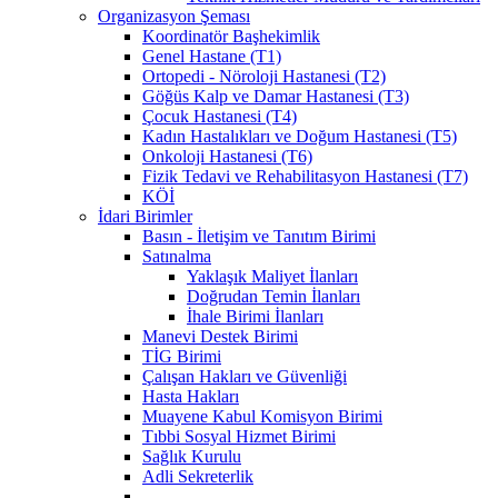
Organizasyon Şeması
Koordinatör Başhekimlik
Genel Hastane (T1)
Ortopedi - Nöroloji Hastanesi (T2)
Göğüs Kalp ve Damar Hastanesi (T3)
Çocuk Hastanesi (T4)
Kadın Hastalıkları ve Doğum Hastanesi (T5)
Onkoloji Hastanesi (T6)
Fizik Tedavi ve Rehabilitasyon Hastanesi (T7)
KÖİ
İdari Birimler
Basın - İletişim ve Tanıtım Birimi
Satınalma
Yaklaşık Maliyet İlanları
Doğrudan Temin İlanları
İhale Birimi İlanları
Manevi Destek Birimi
TİG Birimi
Çalışan Hakları ve Güvenliği
Hasta Hakları
Muayene Kabul Komisyon Birimi
Tıbbi Sosyal Hizmet Birimi
Sağlık Kurulu
Adli Sekreterlik