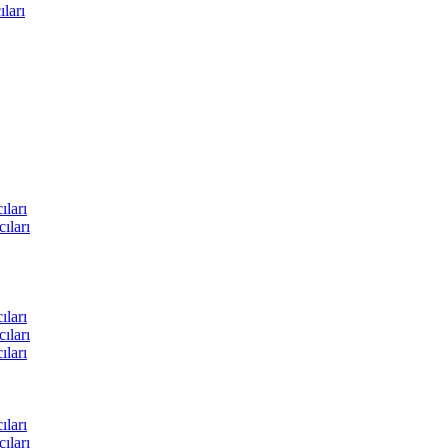
ları
ları
ıları
ları
ıları
ları
ları
ıları