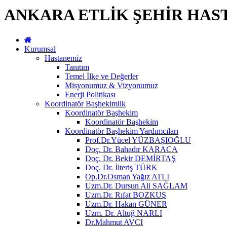
ANKARA ETLİK ŞEHİR HAS
Kurumsal
Hastanemiz
Tanıtım
Temel İlke ve Değerler
Misyonumuz & Vizyonumuz
Enerji Politikası
Koordinatör Başhekimlik
Koordinatör Başhekim
Koordinatör Başhekim
Koordinatör Başhekim Yardımcıları
Prof.Dr.Yücel YÜZBAŞIOĞLU
Doç. Dr. Bahadır KARACA
Doç. Dr. Bekir DEMİRTAŞ
Doç. Dr. İlteriş TÜRK
Op.Dr.Osman Yağız ATLI
Uzm.Dr. Dursun Ali SAĞLAM
Uzm.Dr. Rıfat BOZKUŞ
Uzm.Dr. Hakan GÜNER
Uzm. Dr. Altuğ NARLI
Dr.Mahmut AVCI