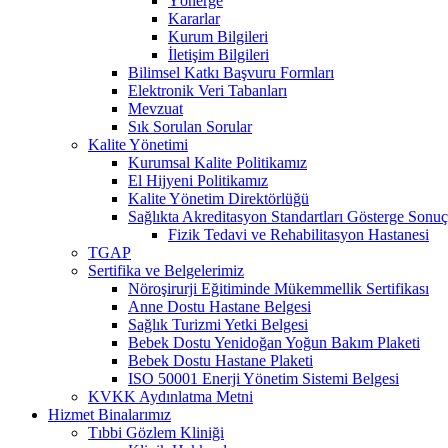
Yönerge
Kararlar
Kurum Bilgileri
İletişim Bilgileri
Bilimsel Katkı Başvuru Formları
Elektronik Veri Tabanları
Mevzuat
Sık Sorulan Sorular
Kalite Yönetimi
Kurumsal Kalite Politikamız
El Hijyeni Politikamız
Kalite Yönetim Direktörlüğü
Sağlıkta Akreditasyon Standartları Gösterge Sonuç
Fizik Tedavi ve Rehabilitasyon Hastanesi
TGAP
Sertifika ve Belgelerimiz
Nöroşirurji Eğitiminde Mükemmellik Sertifikası
Anne Dostu Hastane Belgesi
Sağlık Turizmi Yetki Belgesi
Bebek Dostu Yenidoğan Yoğun Bakım Plaketi
Bebek Dostu Hastane Plaketi
ISO 50001 Enerji Yönetim Sistemi Belgesi
KVKK Aydınlatma Metni
Hizmet Binalarımız
Tıbbi Gözlem Kliniği