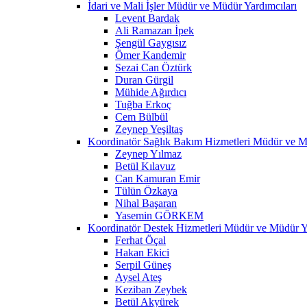
İdari ve Mali İşler Müdür ve Müdür Yardımcıları
Levent Bardak
Ali Ramazan İpek
Şengül Gaygısız
Ömer Kandemir
Sezai Can Öztürk
Duran Gürgil
Mühide Ağırdıcı
Tuğba Erkoç
Cem Bülbül
Zeynep Yeşiltaş
Koordinatör Sağlık Bakım Hizmetleri Müdür ve M
Zeynep Yılmaz
Betül Kılavuz
Can Kamuran Emir
Tülün Özkaya
Nihal Başaran
Yasemin GÖRKEM
Koordinatör Destek Hizmetleri Müdür ve Müdür Ya
Ferhat Öçal
Hakan Ekici
Serpil Güneş
Aysel Ateş
Keziban Zeybek
Betül Akyürek