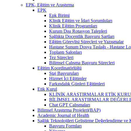
EPK, Eğitim ve Araştırma
EPK
Epk Birimi
Klinik Eğitim ve İdari Sorumluları
Klinik Eğitim Programları
Kurum Dışı Rotasyon Talepleri
Sağlıkta Doçentlik Başvuru Şartları
Eğitim Görevlisi Süreçleri ve Yazışmalar
Hastane Sunum Dosya Taslağı - Hastane Lo
Toplantı Salonları
Tez Süreçleri
Bilimsel Çalışma Başvuru Süreçleri
Eğitim Koordinatörlüğü
Staj Başvuruları
Hizmet İçi Eğitimler
Farkındalık Günleri Eğitimleri
Etik Kurul
KLİNİK ARAŞTIRMALAR ETİK KURUL (İlaç, 
BİLİMSEL ARAŞTIRMALAR DEĞERLENDİRME VE 
Chat GPT Çalışmaları
Bilimsel Araştırma Projeleri(BAP)
Academic Journal of Health
Sağlık Teknolojileri Geliştirme Değerlendirme ve 
Başvuru Formları