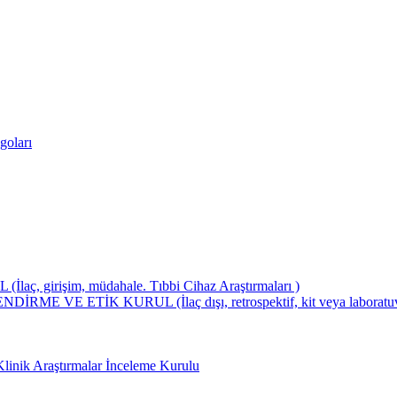
goları
girişim, müdahale. Tıbbi Cihaz Araştırmaları )
ETİK KURUL (İlaç dışı, retrospektif, kit veya laboratuvar test
Klinik Araştırmalar İnceleme Kurulu