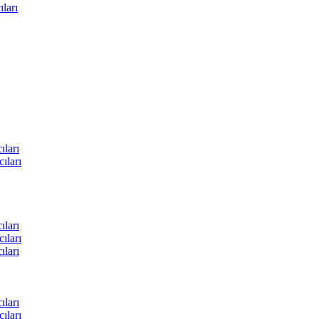
ları
ları
ıları
ları
ıları
ları
ları
ıları