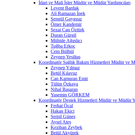
İdari ve Mali İşler Müdür ve Müdür Yardımcıları
Levent Bardak
Ali Ramazan İpek
Şengül Gaygısız
Ömer Kandemir
Sezai Can Öztürk
Duran Gürgil
Mühide Ağırdıcı
Tuğba Erkoç
Cem Bülbül
Zeynep Yeşiltaş
Koordinatör Sağlık Bakım Hizmetleri Müdür ve M
Zeynep Yılmaz
Betül Kılavuz
Can Kamuran Emir
Tülün Özkaya
Nihal Başaran
Yasemin GÖRKEM
Koordinatör Destek Hizmetleri Müdür ve Müdür Ya
Ferhat Öçal
Hakan Ekici
Serpil Güneş
Aysel Ateş
Keziban Zeybek
Betül Akyürek