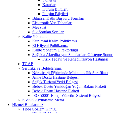
Yönerge
Kararlar
Kurum Bilgileri
İletişim Bilgileri
Bilimsel Katkı Başvuru Formları
Elektronik Veri Tabanları
Mevzuat
Sık Sorulan Sorular
Kalite Yönetimi
Kurumsal Kalite Politikamız
El Hijyeni Politikamız
Kalite Yönetim Direktörlüğü
Sağlıkta Akreditasyon Standartları Gösterge Sonuç
Fizik Tedavi ve Rehabilitasyon Hastanesi
TGAP
Sertifika ve Belgelerimiz
Nöroşirurji Eğitiminde Mükemmellik Sertifikası
Anne Dostu Hastane Belgesi
Sağlık Turizmi Yetki Belgesi
Bebek Dostu Yenidoğan Yoğun Bakım Plaketi
Bebek Dostu Hastane Plaketi
ISO 50001 Enerji Yönetim Sistemi Belgesi
KVKK Aydınlatma Metni
Hizmet Binalarımız
Tıbbi Gözlem Kliniği