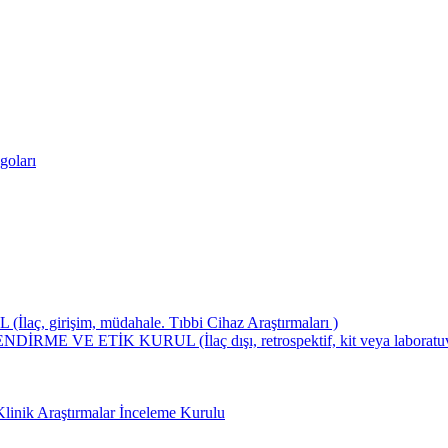
goları
girişim, müdahale. Tıbbi Cihaz Araştırmaları )
ETİK KURUL (İlaç dışı, retrospektif, kit veya laboratuvar test
Klinik Araştırmalar İnceleme Kurulu