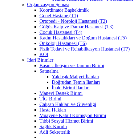
Organizasyon Şeması
Koordinatör Başhekimlik
Genel Hastane (T1)
Ortopedi - Nöroloji Hastanesi (T2)
Göğüs Kalp ve Damar Hastanesi (T3)
Çocuk Hastanesi (T4)
Kadın Hastalıkları ve Doğum Hastanesi (T5)
Onkoloji Hastanesi (T6)
Fizik Tedavi ve Rehabilitasyon Hastanesi (T7)
KÖİ
İdari Birimler
Basın - İletişim ve Tanıtım Birimi
Satınalma
Yaklaşık Maliyet İlanları
Doğrudan Temin İlanları
İhale Birimi İlanları
Manevi Destek Birimi
TİG Birimi
Çalışan Hakları ve Güvenliği
Hasta Hakları
Muayene Kabul Komisyon Birimi
Tıbbi Sosyal Hizmet Birimi
Sağlık Kurulu
Adli Sekreterlik