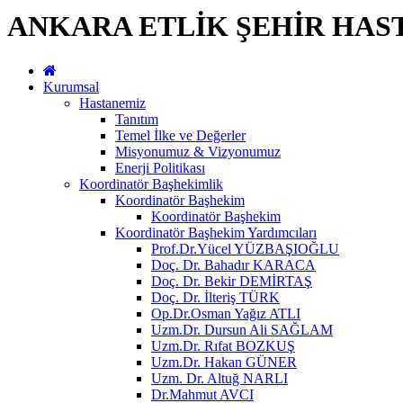
ANKARA ETLİK ŞEHİR HAS
Kurumsal
Hastanemiz
Tanıtım
Temel İlke ve Değerler
Misyonumuz & Vizyonumuz
Enerji Politikası
Koordinatör Başhekimlik
Koordinatör Başhekim
Koordinatör Başhekim
Koordinatör Başhekim Yardımcıları
Prof.Dr.Yücel YÜZBAŞIOĞLU
Doç. Dr. Bahadır KARACA
Doç. Dr. Bekir DEMİRTAŞ
Doç. Dr. İlteriş TÜRK
Op.Dr.Osman Yağız ATLI
Uzm.Dr. Dursun Ali SAĞLAM
Uzm.Dr. Rıfat BOZKUŞ
Uzm.Dr. Hakan GÜNER
Uzm. Dr. Altuğ NARLI
Dr.Mahmut AVCI