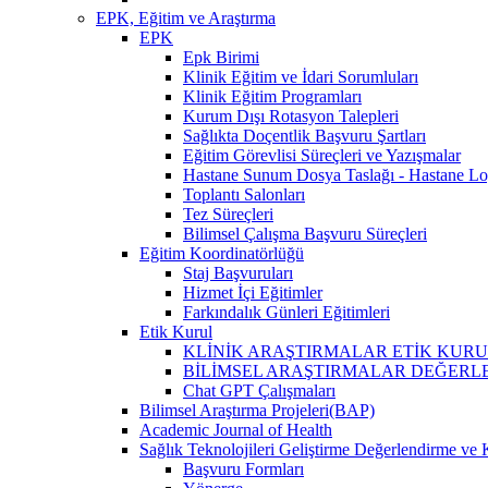
EPK, Eğitim ve Araştırma
EPK
Epk Birimi
Klinik Eğitim ve İdari Sorumluları
Klinik Eğitim Programları
Kurum Dışı Rotasyon Talepleri
Sağlıkta Doçentlik Başvuru Şartları
Eğitim Görevlisi Süreçleri ve Yazışmalar
Hastane Sunum Dosya Taslağı - Hastane Lo
Toplantı Salonları
Tez Süreçleri
Bilimsel Çalışma Başvuru Süreçleri
Eğitim Koordinatörlüğü
Staj Başvuruları
Hizmet İçi Eğitimler
Farkındalık Günleri Eğitimleri
Etik Kurul
KLİNİK ARAŞTIRMALAR ETİK KURUL (İlaç, 
BİLİMSEL ARAŞTIRMALAR DEĞERLENDİRME VE 
Chat GPT Çalışmaları
Bilimsel Araştırma Projeleri(BAP)
Academic Journal of Health
Sağlık Teknolojileri Geliştirme Değerlendirme ve 
Başvuru Formları