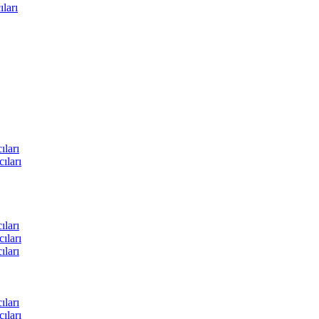
ları
ları
ıları
ları
ıları
ları
ları
ıları