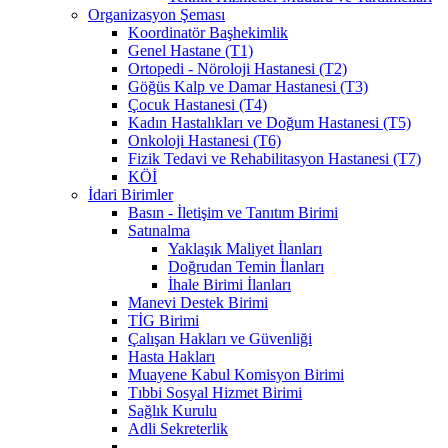
Organizasyon Şeması
Koordinatör Başhekimlik
Genel Hastane (T1)
Ortopedi - Nöroloji Hastanesi (T2)
Göğüs Kalp ve Damar Hastanesi (T3)
Çocuk Hastanesi (T4)
Kadın Hastalıkları ve Doğum Hastanesi (T5)
Onkoloji Hastanesi (T6)
Fizik Tedavi ve Rehabilitasyon Hastanesi (T7)
KÖİ
İdari Birimler
Basın - İletişim ve Tanıtım Birimi
Satınalma
Yaklaşık Maliyet İlanları
Doğrudan Temin İlanları
İhale Birimi İlanları
Manevi Destek Birimi
TİG Birimi
Çalışan Hakları ve Güvenliği
Hasta Hakları
Muayene Kabul Komisyon Birimi
Tıbbi Sosyal Hizmet Birimi
Sağlık Kurulu
Adli Sekreterlik