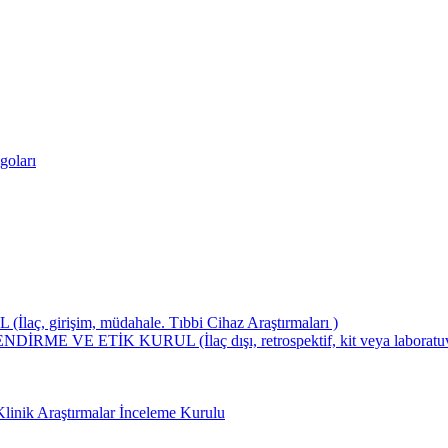
goları
girişim, müdahale. Tıbbi Cihaz Araştırmaları )
ETİK KURUL (İlaç dışı, retrospektif, kit veya laboratuvar test
Klinik Araştırmalar İnceleme Kurulu