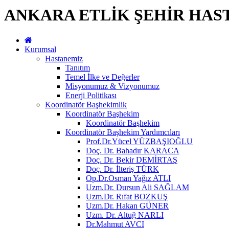
ANKARA ETLİK ŞEHİR HAS
Kurumsal
Hastanemiz
Tanıtım
Temel İlke ve Değerler
Misyonumuz & Vizyonumuz
Enerji Politikası
Koordinatör Başhekimlik
Koordinatör Başhekim
Koordinatör Başhekim
Koordinatör Başhekim Yardımcıları
Prof.Dr.Yücel YÜZBAŞIOĞLU
Doç. Dr. Bahadır KARACA
Doç. Dr. Bekir DEMİRTAŞ
Doç. Dr. İlteriş TÜRK
Op.Dr.Osman Yağız ATLI
Uzm.Dr. Dursun Ali SAĞLAM
Uzm.Dr. Rıfat BOZKUŞ
Uzm.Dr. Hakan GÜNER
Uzm. Dr. Altuğ NARLI
Dr.Mahmut AVCI