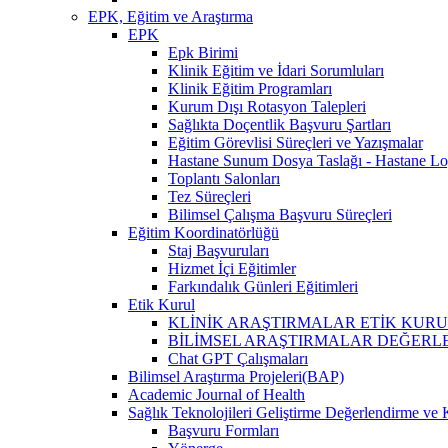
EPK, Eğitim ve Araştırma
EPK
Epk Birimi
Klinik Eğitim ve İdari Sorumluları
Klinik Eğitim Programları
Kurum Dışı Rotasyon Talepleri
Sağlıkta Doçentlik Başvuru Şartları
Eğitim Görevlisi Süreçleri ve Yazışmalar
Hastane Sunum Dosya Taslağı - Hastane Lo
Toplantı Salonları
Tez Süreçleri
Bilimsel Çalışma Başvuru Süreçleri
Eğitim Koordinatörlüğü
Staj Başvuruları
Hizmet İçi Eğitimler
Farkındalık Günleri Eğitimleri
Etik Kurul
KLİNİK ARAŞTIRMALAR ETİK KURUL (İlaç, 
BİLİMSEL ARAŞTIRMALAR DEĞERLENDİRME VE 
Chat GPT Çalışmaları
Bilimsel Araştırma Projeleri(BAP)
Academic Journal of Health
Sağlık Teknolojileri Geliştirme Değerlendirme ve 
Başvuru Formları