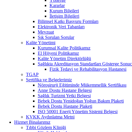
Yönerge
Kararlar
Kurum Bilgileri
İletişim Bilgileri
Bilimsel Katkı Başvuru Formları
Elektronik Veri Tabanları
Mevzuat
Sık Sorulan Sorular
Kalite Yönetimi
Kurumsal Kalite Politikamız
El Hijyeni Politikamız
Kalite Yönetim Direktörlüğü
Sağlıkta Akreditasyon Standartları Gösterge Sonuç
Fizik Tedavi ve Rehabilitasyon Hastanesi
TGAP
Sertifika ve Belgelerimiz
Nöroşirurji Eğitiminde Mükemmellik Sertifikası
Anne Dostu Hastane Belgesi
Sağlık Turizmi Yetki Belgesi
Bebek Dostu Yenidoğan Yoğun Bakım Plaketi
Bebek Dostu Hastane Plaketi
ISO 50001 Enerji Yönetim Sistemi Belgesi
KVKK Aydınlatma Metni
Hizmet Binalarımız
Tıbbi Gözlem Kliniği