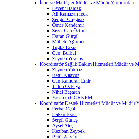
İdari ve Mali İşler Müdür ve Müdür Yardımcıları
Levent Bardak
Ali Ramazan İpek
Şengül Gaygısız
Ömer Kandemir
Sezai Can Öztürk
Duran Gürgil
Mühide Ağırdıcı
Tuğba Erkoç
Cem Bülbül
Zeynep Yeşiltaş
Koordinatör Sağlık Bakım Hizmetleri Müdür ve M
Zeynep Yılmaz
Betül Kılavuz
Can Kamuran Emir
Tülün Özkaya
Nihal Başaran
Yasemin GÖRKEM
Koordinatör Destek Hizmetleri Müdür ve Müdür Ya
Ferhat Öçal
Hakan Ekici
Serpil Güneş
Aysel Ateş
Keziban Zeybek
Betül Akyürek