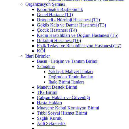
Organizasyon Şeması
Koordinatör Başhekimlik
Genel Hastane (T1)
Ortopedi - Nöroloji Hastanesi (T2)
Göğüs Kalp ve Damar Hastanesi (T3)
Çocuk Hastanesi (T4)
Kadın Hastalıkları ve Doğum Hastanesi (T5)
Onkoloji Hastanesi (T6)
Fizik Tedavi ve Rehabilitasyon Hastanesi (T7)
KÖİ
İdari Birimler
Basın - İletişim ve Tanıtım Birimi
Satınalma
Yaklaşık Maliyet İlanları
Doğrudan Temin İlanları
İhale Birimi İlanları
Manevi Destek Birimi
TİG Birimi
Çalışan Hakları ve Güvenliği
Hasta Hakları
Muayene Kabul Komisyon Birimi
Tıbbi Sosyal Hizmet Birimi
Sağlık Kurulu
Adli Sekreterlik