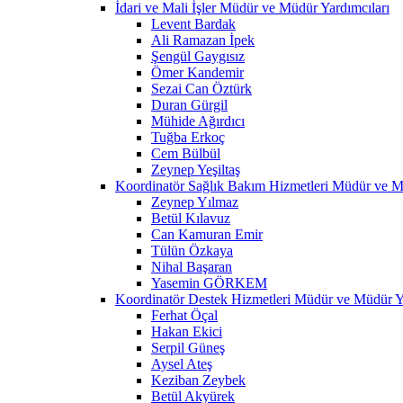
İdari ve Mali İşler Müdür ve Müdür Yardımcıları
Levent Bardak
Ali Ramazan İpek
Şengül Gaygısız
Ömer Kandemir
Sezai Can Öztürk
Duran Gürgil
Mühide Ağırdıcı
Tuğba Erkoç
Cem Bülbül
Zeynep Yeşiltaş
Koordinatör Sağlık Bakım Hizmetleri Müdür ve M
Zeynep Yılmaz
Betül Kılavuz
Can Kamuran Emir
Tülün Özkaya
Nihal Başaran
Yasemin GÖRKEM
Koordinatör Destek Hizmetleri Müdür ve Müdür Ya
Ferhat Öçal
Hakan Ekici
Serpil Güneş
Aysel Ateş
Keziban Zeybek
Betül Akyürek