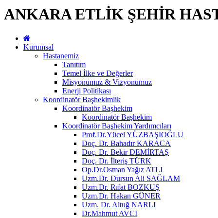
ANKARA ETLİK ŞEHİR HAS
Kurumsal
Hastanemiz
Tanıtım
Temel İlke ve Değerler
Misyonumuz & Vizyonumuz
Enerji Politikası
Koordinatör Başhekimlik
Koordinatör Başhekim
Koordinatör Başhekim
Koordinatör Başhekim Yardımcıları
Prof.Dr.Yücel YÜZBAŞIOĞLU
Doç. Dr. Bahadır KARACA
Doç. Dr. Bekir DEMİRTAŞ
Doç. Dr. İlteriş TÜRK
Op.Dr.Osman Yağız ATLI
Uzm.Dr. Dursun Ali SAĞLAM
Uzm.Dr. Rıfat BOZKUŞ
Uzm.Dr. Hakan GÜNER
Uzm. Dr. Altuğ NARLI
Dr.Mahmut AVCI