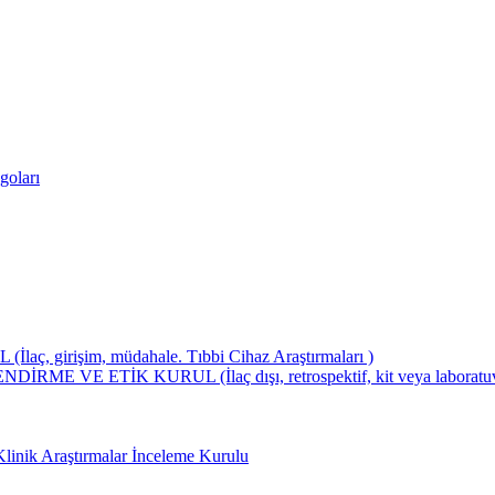
goları
girişim, müdahale. Tıbbi Cihaz Araştırmaları )
ETİK KURUL (İlaç dışı, retrospektif, kit veya laboratuvar test
Klinik Araştırmalar İnceleme Kurulu