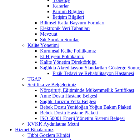
Yönerge
Kararlar
Kurum Bilgileri
İletişim Bilgileri
Bilimsel Katkı Başvuru Formları
Elektronik Veri Tabanları
Mevzuat
Sık Sorulan Sorular
Kalite Yönetimi
Kurumsal Kalite Politikamız
El Hijyeni Politikamız
Kalite Yönetim Direktörlüğü
Sağlıkta Akreditasyon Standartları Gösterge Sonuç
Fizik Tedavi ve Rehabilitasyon Hastanesi
TGAP
Sertifika ve Belgelerimiz
Nöroşirurji Eğitiminde Mükemmellik Sertifikası
Anne Dostu Hastane Belgesi
Sağlık Turizmi Yetki Belgesi
Bebek Dostu Yenidoğan Yoğun Bakım Plaketi
Bebek Dostu Hastane Plaketi
ISO 50001 Enerji Yönetim Sistemi Belgesi
KVKK Aydınlatma Metni
Hizmet Binalarımız
Tıbbi Gözlem Kliniği