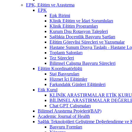
EPK, Eğitim ve Araştırma
EPK
Epk Birimi
Klinik Eğitim ve İdari Sorumluları
Klinik Eğitim Programları
Kurum Dışı Rotasyon Talepleri
Sağlıkta Doçentlik Başvuru Şartları
Eğitim Görevlisi Süreçleri ve Yazışmalar
Hastane Sunum Dosya Taslağı - Hastane Lo
Toplantı Salonları
Tez Süreçleri
Bilimsel Çalışma Başvuru Süreçleri
Eğitim Koordinatörlüğü
Staj Başvuruları
Hizmet İçi Eğitimler
Farkındalık Günleri Eğitimleri
Etik Kurul
KLİNİK ARAŞTIRMALAR ETİK KURUL (İlaç, 
BİLİMSEL ARAŞTIRMALAR DEĞERLENDİRME VE 
Chat GPT Çalışmaları
Bilimsel Araştırma Projeleri(BAP)
Academic Journal of Health
Sağlık Teknolojileri Geliştirme Değerlendirme ve 
Başvuru Formları