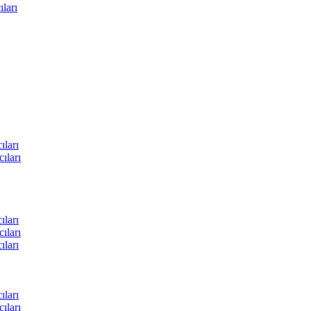
ları
ları
ıları
ları
ıları
ları
ları
ıları