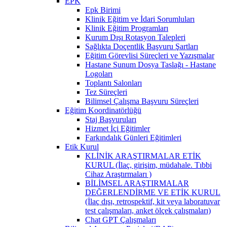
EPK
Epk Birimi
Klinik Eğitim ve İdari Sorumluları
Klinik Eğitim Programları
Kurum Dışı Rotasyon Talepleri
Sağlıkta Doçentlik Başvuru Şartları
Eğitim Görevlisi Süreçleri ve Yazışmalar
Hastane Sunum Dosya Taslağı - Hastane
Logoları
Toplantı Salonları
Tez Süreçleri
Bilimsel Çalışma Başvuru Süreçleri
Eğitim Koordinatörlüğü
Staj Başvuruları
Hizmet İçi Eğitimler
Farkındalık Günleri Eğitimleri
Etik Kurul
KLİNİK ARAŞTIRMALAR ETİK
KURUL (İlaç, girişim, müdahale. Tıbbi
Cihaz Araştırmaları )
BİLİMSEL ARAŞTIRMALAR
DEĞERLENDİRME VE ETİK KURUL
(İlaç dışı, retrospektif, kit veya laboratuvar
test çalışmaları, anket ölçek çalışmaları)
Chat GPT Çalışmaları