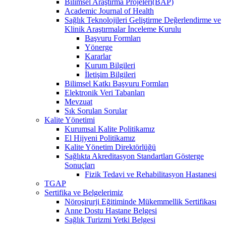
Bilimsel Araştırma Projeleri(BAP)
Academic Journal of Health
Sağlık Teknolojileri Geliştirme Değerlendirme ve
Klinik Araştırmalar İnceleme Kurulu
Başvuru Formları
Yönerge
Kararlar
Kurum Bilgileri
İletişim Bilgileri
Bilimsel Katkı Başvuru Formları
Elektronik Veri Tabanları
Mevzuat
Sık Sorulan Sorular
Kalite Yönetimi
Kurumsal Kalite Politikamız
El Hijyeni Politikamız
Kalite Yönetim Direktörlüğü
Sağlıkta Akreditasyon Standartları Gösterge
Sonuçları
Fizik Tedavi ve Rehabilitasyon Hastanesi
TGAP
Sertifika ve Belgelerimiz
Nöroşirurji Eğitiminde Mükemmellik Sertifikası
Anne Dostu Hastane Belgesi
Sağlık Turizmi Yetki Belgesi