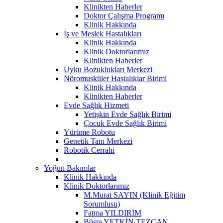
Klinikten Haberler
Doktor Çalışma Programı
Klinik Hakkında
İş ve Meslek Hastalıkları
Klinik Hakkında
Klinik Doktorlarımız
Klinikten Haberler
Uyku Bozuklukları Merkezi
Nöromusküler Hastalıklar Birimi
Klinik Hakkında
Klinikten Haberler
Evde Sağlık Hizmeti
Yetişkin Evde Sağlık Birimi
Çocuk Evde Sağlık Birimi
Yürüme Robotu
Genetik Tanı Merkezi
Robotik Cerrahi
Yoğun Bakımlar
Klinik Hakkında
Klinik Doktorlarımız
M.Murat SAYIN (Klinik Eğitim
Sorumlusu)
Fatma YILDIRIM
Büşra YETKİN TEZCAN