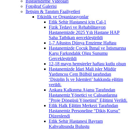
Bilgilendirme Videoları
Fotoğraf Galerisi
İletişim & Tanıtım Faaliyetleri
Etkinlik ve Organizasyonlar
Etlik Şehir Hastanesi için Çal-1
Fizik Tedavi ve Rehabilitasyon
Hastanemizde 2025 Yılı Hastane HAP
Saha Tatbikatı gerçekleştirildi
1-7 Ağustos Dünya Emzirme Haftası
Hastanemizde Çocuk İhmal ve İstismarına
Karşı Farkındalık Olgu Sunumu
Gerçekleştirildi
12-18 mayıs hemşireler haftası kutlu olsun
Hastanemizde İdari Mali işler Müdür
Yardımcısı Cem Bülbül tarafından
‘Disiplin İş ve İşlemleri’ hakkında eğitim
verildi.
Ankara Kalkınma Ajansı Tarafından
Hastanemiz Yönetici ve Çalışanlarına
"Proje Döngüsü Yönetimi" Eğitimi Verildi.
Etlik Halk Eğitim Merkezi Tarafından
Hastanemiz Personeline “Dikiş Kursu”
Düzenlendi
Etlik Şehir Hastanesi Bayram
Kahvaltısında Buluştu