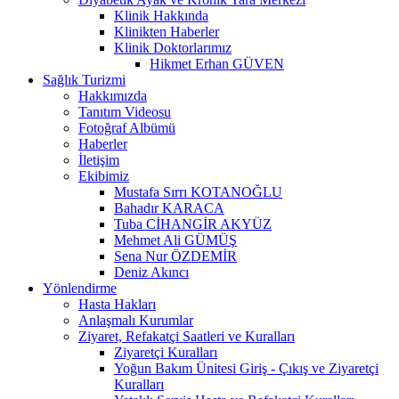
Klinik Hakkında
Klinikten Haberler
Klinik Doktorlarımız
Hikmet Erhan GÜVEN
Sağlık Turizmi
Hakkımızda
Tanıtım Videosu
Fotoğraf Albümü
Haberler
İletişim
Ekibimiz
Mustafa Sırrı KOTANOĞLU
Bahadır KARACA
Tuba CİHANGİR AKYÜZ
Mehmet Ali GÜMÜŞ
Sena Nur ÖZDEMİR
Deniz Akıncı
Yönlendirme
Hasta Hakları
Anlaşmalı Kurumlar
Ziyaret, Refakatçi Saatleri ve Kuralları
Ziyaretçi Kuralları
Yoğun Bakım Ünitesi Giriş - Çıkış ve Ziyaretçi
Kuralları