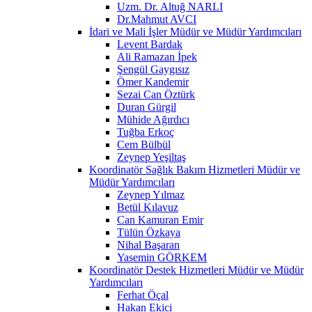
Uzm. Dr. Altuğ NARLI
Dr.Mahmut AVCI
İdari ve Mali İşler Müdür ve Müdür Yardımcıları
Levent Bardak
Ali Ramazan İpek
Şengül Gaygısız
Ömer Kandemir
Sezai Can Öztürk
Duran Gürgil
Mühide Ağırdıcı
Tuğba Erkoç
Cem Bülbül
Zeynep Yeşiltaş
Koordinatör Sağlık Bakım Hizmetleri Müdür ve
Müdür Yardımcıları
Zeynep Yılmaz
Betül Kılavuz
Can Kamuran Emir
Tülün Özkaya
Nihal Başaran
Yasemin GÖRKEM
Koordinatör Destek Hizmetleri Müdür ve Müdür
Yardımcıları
Ferhat Öçal
Hakan Ekici