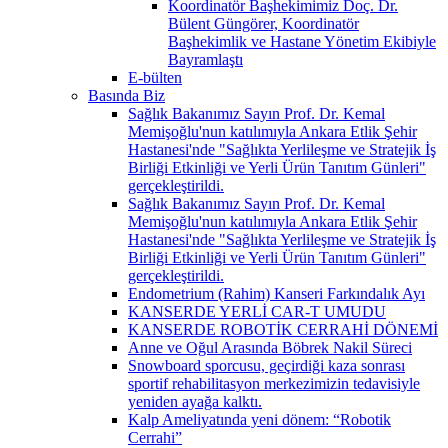
Koordinatör Başhekimimiz Doç. Dr.
Bülent Güngörer, Koordinatör
Başhekimlik ve Hastane Yönetim Ekibiyle
Bayramlaştı
E-bülten
Basında Biz
Sağlık Bakanımız Sayın Prof. Dr. Kemal
Memişoğlu'nun katılımıyla Ankara Etlik Şehir
Hastanesi'nde "Sağlıkta Yerlileşme ve Stratejik İş
Birliği Etkinliği ve Yerli Ürün Tanıtım Günleri"
gerçekleştirildi.
Sağlık Bakanımız Sayın Prof. Dr. Kemal
Memişoğlu'nun katılımıyla Ankara Etlik Şehir
Hastanesi'nde "Sağlıkta Yerlileşme ve Stratejik İş
Birliği Etkinliği ve Yerli Ürün Tanıtım Günleri"
gerçekleştirildi.
Endometrium (Rahim) Kanseri Farkındalık Ayı
KANSERDE YERLİ CAR-T UMUDU
KANSERDE ROBOTİK CERRAHİ DÖNEMİ
Anne ve Oğul Arasında Böbrek Nakil Süreci
Snowboard sporcusu, geçirdiği kaza sonrası
sportif rehabilitasyon merkezimizin tedavisiyle
yeniden ayağa kalktı.
Kalp Ameliyatında yeni dönem: “Robotik
Cerrahi”