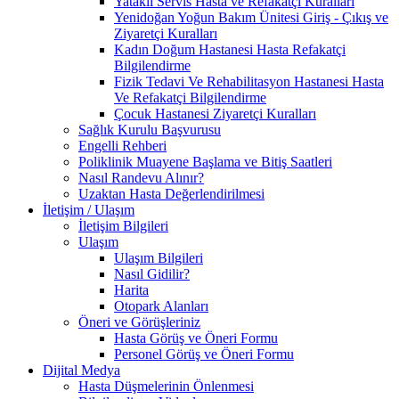
Yataklı Servis Hasta ve Refakatçi Kuralları
Yenidoğan Yoğun Bakım Ünitesi Giriş - Çıkış ve
Ziyaretçi Kuralları
Kadın Doğum Hastanesi Hasta Refakatçi
Bilgilendirme
Fizik Tedavi Ve Rehabilitasyon Hastanesi Hasta
Ve Refakatçi Bilgilendirme
Çocuk Hastanesi Ziyaretçi Kuralları
Sağlık Kurulu Başvurusu
Engelli Rehberi
Poliklinik Muayene Başlama ve Bitiş Saatleri
Nasıl Randevu Alınır?
Uzaktan Hasta Değerlendirilmesi
İletişim / Ulaşım
İletişim Bilgileri
Ulaşım
Ulaşım Bilgileri
Nasıl Gidilir?
Harita
Otopark Alanları
Öneri ve Görüşleriniz
Hasta Görüş ve Öneri Formu
Personel Görüş ve Öneri Formu
Dijital Medya
Hasta Düşmelerinin Önlenmesi