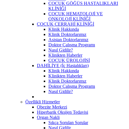
ÇOCUK GÖĞÜS HASTALIKLARI
KLİNİĞİ
ÇOCUK HEMATOLOJİ VE
ONKOLOJİ KLİNİĞİ
ÇOCUK CERRAHİ KLİNİĞİ
Klinik Hakkında
Klinik Doktorlarımız
Asistan Doktorlarımız
Doktor Çalışma Programı
Nasıl Gidilir?
Klinikten Haberler
ÇOCUK ÜROLOJİSİ
DAHİLİYE (İç Hastalıkları)
Klinik Hakkında
Klinikten Haberler
Klinik Doktorlarımız
Doktor Çalışma Programı
Nasıl Gidilir?
Özellikli Hizmetler
Obezite Merkezi
Hiperbarik Oksijen Tedavisi
Organ Nakli
Sıkça Sorulan Sorular
Nasıl Gidilir