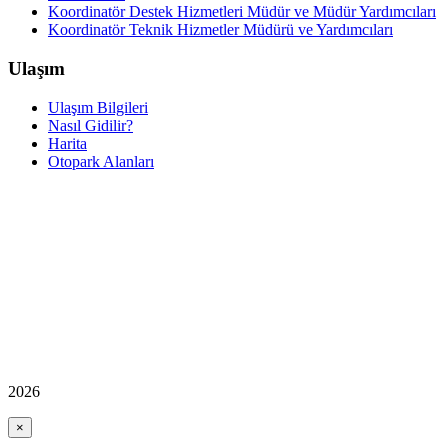
Koordinatör Destek Hizmetleri Müdür ve Müdür Yardımcıları
Koordinatör Teknik Hizmetler Müdürü ve Yardımcıları
Ulaşım
Ulaşım Bilgileri
Nasıl Gidilir?
Harita
Otopark Alanları
2026
×