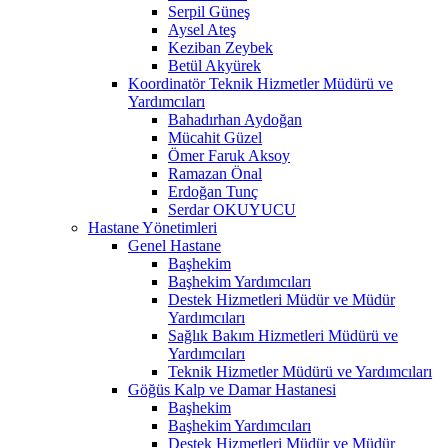
Serpil Güneş
Aysel Ateş
Keziban Zeybek
Betül Akyürek
Koordinatör Teknik Hizmetler Müdürü ve
Yardımcıları
Bahadırhan Aydoğan
Mücahit Güzel
Ömer Faruk Aksoy
Ramazan Önal
Erdoğan Tunç
Serdar OKUYUCU
Hastane Yönetimleri
Genel Hastane
Başhekim
Başhekim Yardımcıları
Destek Hizmetleri Müdür ve Müdür
Yardımcıları
Sağlık Bakım Hizmetleri Müdürü ve
Yardımcıları
Teknik Hizmetler Müdürü ve Yardımcıları
Göğüs Kalp ve Damar Hastanesi
Başhekim
Başhekim Yardımcıları
Destek Hizmetleri Müdür ve Müdür