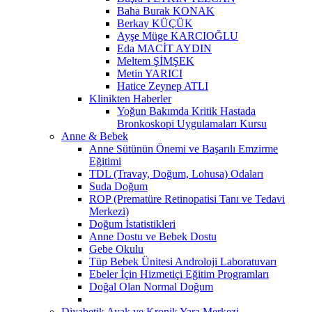
Baha Burak KONAK
Berkay KÜÇÜK
Ayşe Müge KARCIOĞLU
Eda MACİT AYDIN
Meltem ŞİMŞEK
Metin YARICI
Hatice Zeynep ATLI
Klinikten Haberler
Yoğun Bakımda Kritik Hastada
Bronkoskopi Uygulamaları Kursu
Anne & Bebek
Anne Sütünün Önemi ve Başarılı Emzirme
Eğitimi
TDL (Travay, Doğum, Lohusa) Odaları
Suda Doğum
ROP (Prematüre Retinopatisi Tanı ve Tedavi
Merkezi)
Doğum İstatistikleri
Anne Dostu ve Bebek Dostu
Gebe Okulu
Tüp Bebek Ünitesi Androloji Laboratuvarı
Ebeler İçin Hizmetiçi Eğitim Programları
Doğal Olan Normal Doğum
Diyabetik Ayak ve Kronik Yara Merkezi