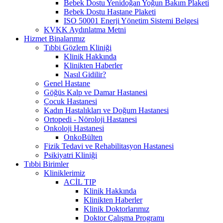
Bebek Dostu Yenidoğan Yoğun Bakım Plaketi
Bebek Dostu Hastane Plaketi
ISO 50001 Enerji Yönetim Sistemi Belgesi
KVKK Aydınlatma Metni
Hizmet Binalarımız
Tıbbi Gözlem Kliniği
Klinik Hakkında
Klinikten Haberler
Nasıl Gidilir?
Genel Hastane
Göğüs Kalp ve Damar Hastanesi
Çocuk Hastanesi
Kadın Hastalıkları ve Doğum Hastanesi
Ortopedi - Nöroloji Hastanesi
Onkoloji Hastanesi
OnkoBülten
Fizik Tedavi ve Rehabilitasyon Hastanesi
Psikiyatri Kliniği
Tıbbi Birimler
Kliniklerimiz
ACİL TIP
Klinik Hakkında
Klinikten Haberler
Klinik Doktorlarımız
Doktor Çalışma Programı