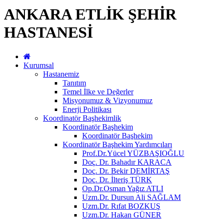
ANKARA ETLİK ŞEHİR
HASTANESİ
Kurumsal
Hastanemiz
Tanıtım
Temel İlke ve Değerler
Misyonumuz & Vizyonumuz
Enerji Politikası
Koordinatör Başhekimlik
Koordinatör Başhekim
Koordinatör Başhekim
Koordinatör Başhekim Yardımcıları
Prof.Dr.Yücel YÜZBAŞIOĞLU
Doç. Dr. Bahadır KARACA
Doç. Dr. Bekir DEMİRTAŞ
Doç. Dr. İlteriş TÜRK
Op.Dr.Osman Yağız ATLI
Uzm.Dr. Dursun Ali SAĞLAM
Uzm.Dr. Rıfat BOZKUŞ
Uzm.Dr. Hakan GÜNER