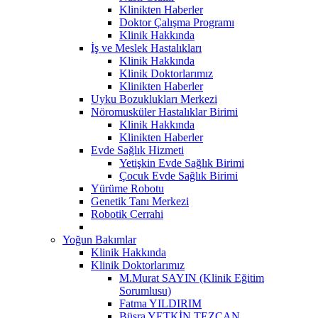
Klinikten Haberler
Doktor Çalışma Programı
Klinik Hakkında
İş ve Meslek Hastalıkları
Klinik Hakkında
Klinik Doktorlarımız
Klinikten Haberler
Uyku Bozuklukları Merkezi
Nöromusküler Hastalıklar Birimi
Klinik Hakkında
Klinikten Haberler
Evde Sağlık Hizmeti
Yetişkin Evde Sağlık Birimi
Çocuk Evde Sağlık Birimi
Yürüme Robotu
Genetik Tanı Merkezi
Robotik Cerrahi
Yoğun Bakımlar
Klinik Hakkında
Klinik Doktorlarımız
M.Murat SAYIN (Klinik Eğitim
Sorumlusu)
Fatma YILDIRIM
Büşra YETKİN TEZCAN