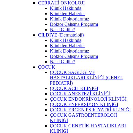
CERRAHİ ONKOLOJİ
Klinik Hakkında
Klinikten Haberler
Klinik Doktorlarımız
Doktor Çalışma Programı
Nasıl Gidilir?
CİLDİYE (Dermatoloji)
Klinik Hakkında
Klinikten Haberler
Klinik Doktorlarımız
Doktor Çalışma Programı
Nasıl Gidilir?
ÇOCUK
ÇOCUK SAĞLIĞI VE
HASTALIKLARI KLİNİĞİ (GENEL
PEDİATRİ)
ÇOCUK ACİL KLİNİĞİ
ÇOCUK ANESTEZİ KLİNİĞİ
ÇOCUK ENDOKRİNOLOJİ KLİNİĞİ
ÇOCUK ENFEKSİYON KLİNİĞİ
ÇOCUK ERGEN PSİKİYATRİ KLİNİĞİ
ÇOCUK GASTROENTEROLOJİ
KLİNİĞİ
ÇOCUK GENETİK HASTALIKLARI
KLİNİĞİ