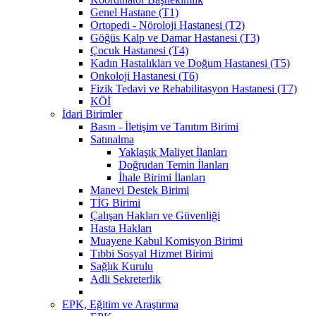
Genel Hastane (T1)
Ortopedi - Nöroloji Hastanesi (T2)
Göğüs Kalp ve Damar Hastanesi (T3)
Çocuk Hastanesi (T4)
Kadın Hastalıkları ve Doğum Hastanesi (T5)
Onkoloji Hastanesi (T6)
Fizik Tedavi ve Rehabilitasyon Hastanesi (T7)
KÖİ
İdari Birimler
Basın - İletişim ve Tanıtım Birimi
Satınalma
Yaklaşık Maliyet İlanları
Doğrudan Temin İlanları
İhale Birimi İlanları
Manevi Destek Birimi
TİG Birimi
Çalışan Hakları ve Güvenliği
Hasta Hakları
Muayene Kabul Komisyon Birimi
Tıbbi Sosyal Hizmet Birimi
Sağlık Kurulu
Adli Sekreterlik
EPK, Eğitim ve Araştırma