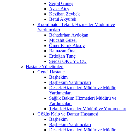
Serpil Güneş
Aysel Ateş
Keziban Zeybek
Betül Akyürek
Koordinatör Teknik Hizmetler Müdürü ve
Yardımcıları
Bahadırhan Aydoğan
Mücahit Güzel
Ömer Faruk Aksoy
Ramazan Önal
Erdoğan Tunç
Serdar OKUYUCU
Hastane Yönetimleri
Genel Hastane
Başhekim
Başhekim Yardımcıları
Destek Hizmetleri Müdür ve Müdür
Yardımcıları
Sağlık Bakım Hizmetleri Müdürü ve
Yardımcıları
Teknik Hizmetler Müdürü ve Yardımcıları
Göğüs Kalp ve Damar Hastanesi
Başhekim
Başhekim Yardımcıları
Destek Hizmetleri Müdür ve Müdür