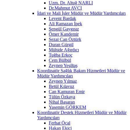
Uzm. Dr. Altuğ NARLI
Dr.Mahmut AVCI
İdari ve Mali İşler Müdür ve Müdür Yardımcıları
Levent Bardak
Ali Ramazan İpek
Şengül Gaygısız
Ömer Kandemir
Sezai Can Öztürk
Duran Gürgil
Mühide Ağırdıcı
Tuğba Erkoç
Cem Bülbül
Zeynep Yeşiltaş
Koordinatör Sağlık Bakım Hizmetleri Müdür ve
Müdür Yardımcıları
Zeynep Yılmaz
Betül Kılavuz
Can Kamuran Emir
Tülün Özkaya
Nihal Başaran
Yasemin GÖRKEM
Koordinatör Destek Hizmetleri Müdür ve Müdür
Yardımcıları
Ferhat Öçal
Hakan Ekici