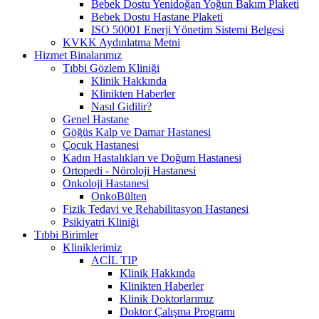
Bebek Dostu Yenidoğan Yoğun Bakım Plaketi
Bebek Dostu Hastane Plaketi
ISO 50001 Enerji Yönetim Sistemi Belgesi
KVKK Aydınlatma Metni
Hizmet Binalarımız
Tıbbi Gözlem Kliniği
Klinik Hakkında
Klinikten Haberler
Nasıl Gidilir?
Genel Hastane
Göğüs Kalp ve Damar Hastanesi
Çocuk Hastanesi
Kadın Hastalıkları ve Doğum Hastanesi
Ortopedi - Nöroloji Hastanesi
Onkoloji Hastanesi
OnkoBülten
Fizik Tedavi ve Rehabilitasyon Hastanesi
Psikiyatri Kliniği
Tıbbi Birimler
Kliniklerimiz
ACİL TIP
Klinik Hakkında
Klinikten Haberler
Klinik Doktorlarımız
Doktor Çalışma Programı