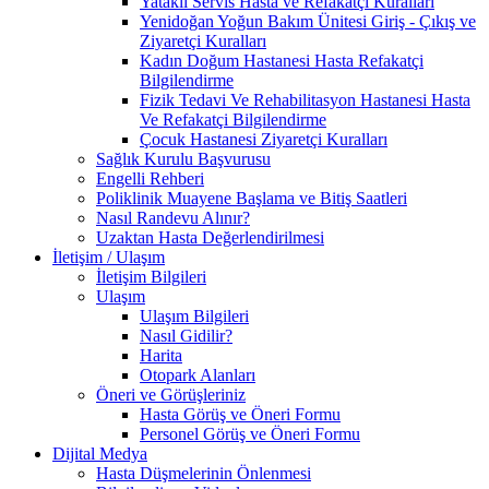
Yataklı Servis Hasta ve Refakatçi Kuralları
Yenidoğan Yoğun Bakım Ünitesi Giriş - Çıkış ve
Ziyaretçi Kuralları
Kadın Doğum Hastanesi Hasta Refakatçi
Bilgilendirme
Fizik Tedavi Ve Rehabilitasyon Hastanesi Hasta
Ve Refakatçi Bilgilendirme
Çocuk Hastanesi Ziyaretçi Kuralları
Sağlık Kurulu Başvurusu
Engelli Rehberi
Poliklinik Muayene Başlama ve Bitiş Saatleri
Nasıl Randevu Alınır?
Uzaktan Hasta Değerlendirilmesi
İletişim / Ulaşım
İletişim Bilgileri
Ulaşım
Ulaşım Bilgileri
Nasıl Gidilir?
Harita
Otopark Alanları
Öneri ve Görüşleriniz
Hasta Görüş ve Öneri Formu
Personel Görüş ve Öneri Formu
Dijital Medya
Hasta Düşmelerinin Önlenmesi