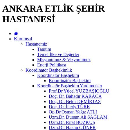
ANKARA ETLİK ŞEHİR
HASTANESİ
Kurumsal
Hastanemiz
Tanıtım
Temel İlke ve Değerler
Misyonumuz & Vizyonumuz
Enerji Politikası
Koordinatör Başhekimlik
Koordinatör Başhekim
Koordinatör Başhekim
Koordinatör Başhekim Yardımcıları
Prof.Dr.Yücel YÜZBAŞIOĞLU
Doç. Dr. Bahadır KARACA
Doç. Dr. Bekir DEMİRTAŞ
Doç. Dr. İlteriş TÜRK
Op.Dr.Osman Yağız ATLI
Uzm.Dr. Dursun Ali SAĞLAM
Uzm.Dr. Rıfat BOZKUŞ
Uzm.Dr. Hakan GÜNER