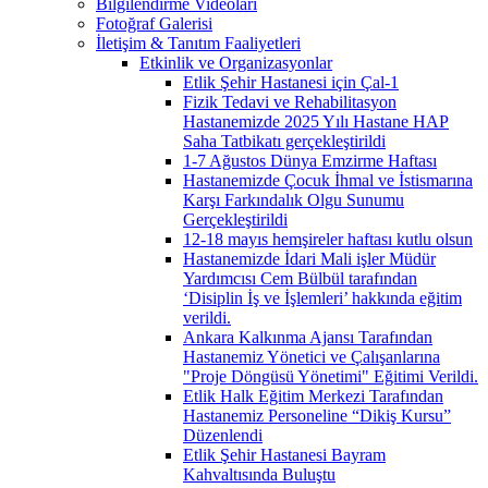
Bilgilendirme Videoları
Fotoğraf Galerisi
İletişim & Tanıtım Faaliyetleri
Etkinlik ve Organizasyonlar
Etlik Şehir Hastanesi için Çal-1
Fizik Tedavi ve Rehabilitasyon
Hastanemizde 2025 Yılı Hastane HAP
Saha Tatbikatı gerçekleştirildi
1-7 Ağustos Dünya Emzirme Haftası
Hastanemizde Çocuk İhmal ve İstismarına
Karşı Farkındalık Olgu Sunumu
Gerçekleştirildi
12-18 mayıs hemşireler haftası kutlu olsun
Hastanemizde İdari Mali işler Müdür
Yardımcısı Cem Bülbül tarafından
‘Disiplin İş ve İşlemleri’ hakkında eğitim
verildi.
Ankara Kalkınma Ajansı Tarafından
Hastanemiz Yönetici ve Çalışanlarına
"Proje Döngüsü Yönetimi" Eğitimi Verildi.
Etlik Halk Eğitim Merkezi Tarafından
Hastanemiz Personeline “Dikiş Kursu”
Düzenlendi
Etlik Şehir Hastanesi Bayram
Kahvaltısında Buluştu