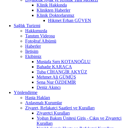
Klinik Hakkında
Klinikten Haberler
Klinik Doktorlarımız
Hikmet Erhan GÜVEN
Sağlık Turizmi
Hakkımızda
Tanıtım Videosu
Fotoğraf Albümü
Haberler
İletişim
Ekibimiz
Mustafa Sırrı KOTANOĞLU
Bahadır KARACA
Tuba CİHANGİR AKYÜZ
Mehmet Ali GÜMÜŞ
Sena Nur ÖZDEMİR
Deniz Akıncı
Yönlendirme
Hasta Hakları
Anlaşmalı Kurumlar
Ziyaret, Refakatçi Saatleri ve Kuralları
Ziyaretçi Kuralları
Yoğun Bakım Ünitesi Giriş - Çıkış ve Ziyaretçi
Kuralları