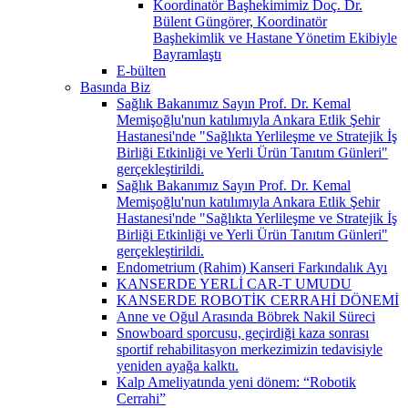
Koordinatör Başhekimimiz Doç. Dr.
Bülent Güngörer, Koordinatör
Başhekimlik ve Hastane Yönetim Ekibiyle
Bayramlaştı
E-bülten
Basında Biz
Sağlık Bakanımız Sayın Prof. Dr. Kemal
Memişoğlu'nun katılımıyla Ankara Etlik Şehir
Hastanesi'nde "Sağlıkta Yerlileşme ve Stratejik İş
Birliği Etkinliği ve Yerli Ürün Tanıtım Günleri"
gerçekleştirildi.
Sağlık Bakanımız Sayın Prof. Dr. Kemal
Memişoğlu'nun katılımıyla Ankara Etlik Şehir
Hastanesi'nde "Sağlıkta Yerlileşme ve Stratejik İş
Birliği Etkinliği ve Yerli Ürün Tanıtım Günleri"
gerçekleştirildi.
Endometrium (Rahim) Kanseri Farkındalık Ayı
KANSERDE YERLİ CAR-T UMUDU
KANSERDE ROBOTİK CERRAHİ DÖNEMİ
Anne ve Oğul Arasında Böbrek Nakil Süreci
Snowboard sporcusu, geçirdiği kaza sonrası
sportif rehabilitasyon merkezimizin tedavisiyle
yeniden ayağa kalktı.
Kalp Ameliyatında yeni dönem: “Robotik
Cerrahi”