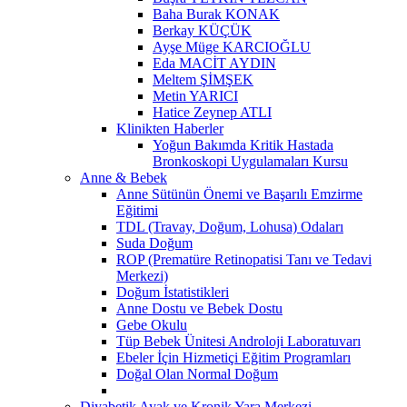
Baha Burak KONAK
Berkay KÜÇÜK
Ayşe Müge KARCIOĞLU
Eda MACİT AYDIN
Meltem ŞİMŞEK
Metin YARICI
Hatice Zeynep ATLI
Klinikten Haberler
Yoğun Bakımda Kritik Hastada
Bronkoskopi Uygulamaları Kursu
Anne & Bebek
Anne Sütünün Önemi ve Başarılı Emzirme
Eğitimi
TDL (Travay, Doğum, Lohusa) Odaları
Suda Doğum
ROP (Prematüre Retinopatisi Tanı ve Tedavi
Merkezi)
Doğum İstatistikleri
Anne Dostu ve Bebek Dostu
Gebe Okulu
Tüp Bebek Ünitesi Androloji Laboratuvarı
Ebeler İçin Hizmetiçi Eğitim Programları
Doğal Olan Normal Doğum
Diyabetik Ayak ve Kronik Yara Merkezi