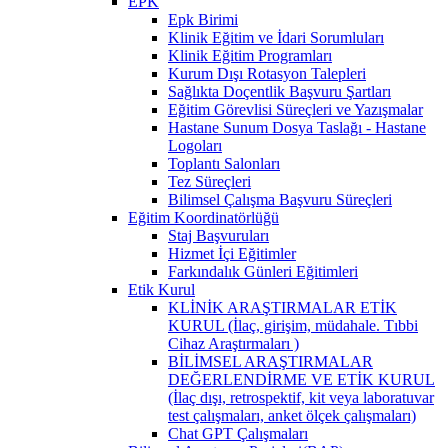
EPK
Epk Birimi
Klinik Eğitim ve İdari Sorumluları
Klinik Eğitim Programları
Kurum Dışı Rotasyon Talepleri
Sağlıkta Doçentlik Başvuru Şartları
Eğitim Görevlisi Süreçleri ve Yazışmalar
Hastane Sunum Dosya Taslağı - Hastane
Logoları
Toplantı Salonları
Tez Süreçleri
Bilimsel Çalışma Başvuru Süreçleri
Eğitim Koordinatörlüğü
Staj Başvuruları
Hizmet İçi Eğitimler
Farkındalık Günleri Eğitimleri
Etik Kurul
KLİNİK ARAŞTIRMALAR ETİK
KURUL (İlaç, girişim, müdahale. Tıbbi
Cihaz Araştırmaları )
BİLİMSEL ARAŞTIRMALAR
DEĞERLENDİRME VE ETİK KURUL
(İlaç dışı, retrospektif, kit veya laboratuvar
test çalışmaları, anket ölçek çalışmaları)
Chat GPT Çalışmaları