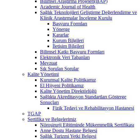
Bilimsel Araştırma Projeleri(BAP)
Academic Journal of Health
Sağlık Teknolojileri Geliştirme Değerlendirme ve
Klinik Araştırmalar İnceleme Kurulu
Başvuru Formları
Yönerge
Kararlar
Kurum Bilgileri
İletişim Bilgileri
Bilimsel Katkı Başvuru Formları
Elektronik Veri Tabanları
Mevzuat
Sık Sorulan Sorular
Kalite Yönetimi
Kurumsal Kalite Politikamız
El Hijyeni Politikamız
Kalite Yönetim Direktörlüğü
Sağlıkta Akreditasyon Standartları Gösterge
Sonuçları
Fizik Tedavi ve Rehabilitasyon Hastanesi
TGAP
Sertifika ve Belgelerimiz
Nöroşirurji Eğitiminde Mükemmellik Sertifikası
Anne Dostu Hastane Belgesi
Sağlık Turizmi Yetki Belgesi