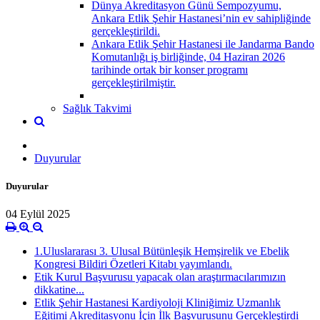
Dünya Akreditasyon Günü Sempozyumu,
Ankara Etlik Şehir Hastanesi’nin ev sahipliğinde
gerçekleştirildi.
Ankara Etlik Şehir Hastanesi ile Jandarma Bando
Komutanlığı iş birliğinde, 04 Haziran 2026
tarihinde ortak bir konser programı
gerçekleştirilmiştir.
Sağlık Takvimi
Duyurular
Duyurular
04 Eylül 2025
1.Uluslararası 3. Ulusal Bütünleşik Hemşirelik ve Ebelik
Kongresi Bildiri Özetleri Kitabı yayımlandı.
Etik Kurul Başvurusu yapacak olan araştırmacılarımızın
dikkatine...
Etlik Şehir Hastanesi Kardiyoloji Kliniğimiz Uzmanlık
Eğitimi Akreditasyonu İçin İlk Başvurusunu Gerçekleştirdi