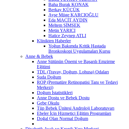
Baha Burak KONAK
Berkay KÜÇÜK
Ayşe Müge KARCIOĞLU
Eda MACİT AYDIN
Meltem ŞİMŞEK
Metin YARICI
Hatice Zeynep ATLI
Klinikten Haberler
Yoğun Bakımda Kritik Hastada
Bronkoskopi Uygulamaları Kursu
Anne & Bebek
Anne Sütünün Önemi ve Başarılı Emzirme
Eğitimi
TDL (Travay, Doğum, Lohusa) Odaları
Suda Doğum
ROP (Prematüre Retinopatisi Tanı ve Tedavi
Merkezi)
Doğum İstatistikleri
Anne Dostu ve Bebek Dostu
Gebe Okulu
Tüp Bebek Ünitesi Androloji Laboratuvarı
Ebeler İçin Hizmetiçi Eğitim Programları
Doğal Olan Normal Doğum
Diyabetik Ayak ve Kronik Yara Merkezi