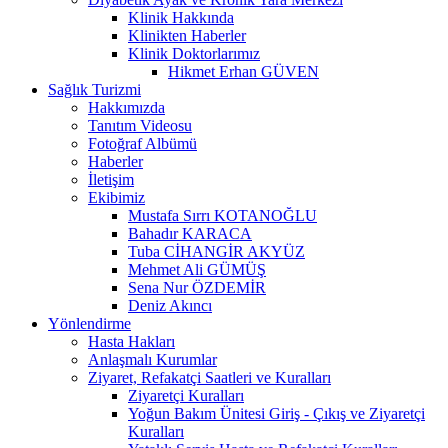
Klinik Hakkında
Klinikten Haberler
Klinik Doktorlarımız
Hikmet Erhan GÜVEN
Sağlık Turizmi
Hakkımızda
Tanıtım Videosu
Fotoğraf Albümü
Haberler
İletişim
Ekibimiz
Mustafa Sırrı KOTANOĞLU
Bahadır KARACA
Tuba CİHANGİR AKYÜZ
Mehmet Ali GÜMÜŞ
Sena Nur ÖZDEMİR
Deniz Akıncı
Yönlendirme
Hasta Hakları
Anlaşmalı Kurumlar
Ziyaret, Refakatçi Saatleri ve Kuralları
Ziyaretçi Kuralları
Yoğun Bakım Ünitesi Giriş - Çıkış ve Ziyaretçi
Kuralları