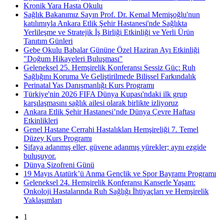
Kronik Yara Hasta Okulu
Sağlık Bakanımız Sayın Prof. Dr. Kemal Memişoğlu'nun
katılımıyla Ankara Etlik Şehir Hastanesi'nde Sağlıkta
Yerlileşme ve Stratejik İş Birliği Etkinliği ve Yerli Ürün
Tanıtım Günleri
Gebe Okulu Babalar Gününe Özel Haziran Ayı Etkinliği
"Doğum Hikayeleri Buluşması"
Geleneksel 25. Hemşirelik Konferansı Sessiz Güç: Ruh
Sağlığını Koruma Ve Geliştirilmede Bilişsel Farkındalık
Perinatal Yas Danışmanlığı Kurs Programı
Türkiye'nin 2026 FIFA Dünya Kupası'ndaki ilk grup
karşılaşmasını sağlık ailesi olarak birlikte izliyoruz
Ankara Etlik Şehir Hastanesi’nde Dünya Çevre Haftası
Etkinlikleri
Genel Hastane Cerrahi Hastalıkları Hemşireliği 7. Temel
Düzey Kurs Programı
Şifaya adanmış eller, güvene adanmış yürekler; aynı ezgide
buluşuyor.
Dünya Şizofreni Günü
19 Mayıs Atatürk’ü Anma Gençlik ve Spor Bayramı Programı
Geleneksel 24. Hemşirelik Konferansı Kanserle Yaşam:
Onkoloji Hastalarında Ruh Sağlığı İhtiyaçları ve Hemşirelik
Yaklaşımları
1