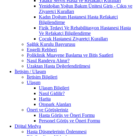
Yataklı Servis Hasta ve Refakatçi Kuralları
Yenidoğan Yoğun Bakım Ünitesi Giriş - Çıkış ve
Ziyaretçi Kuralları
Kadın Doğum Hastanesi Hasta Refakatçi
Bilgilendirme
Fizik Tedavi Ve Rehabilitasyon Hastanesi Hasta
Ve Refakatçi Bilgilendirme
Çocuk Hastanesi Ziyaretçi Kuralları
Sağlık Kurulu Başvurusu
Engelli Rehberi
Poliklinik Muayene Başlama ve Bitiş Saatleri
Nasıl Randevu Alınır?
Uzaktan Hasta Değerlendirilmesi
İletişim / Ulaşım
İletişim Bilgileri
Ulaşım
Ulaşım Bilgileri
Nasıl Gidilir?
Harita
Otopark Alanları
Öneri ve Görüşleriniz
Hasta Görüş ve Öneri Formu
Personel Görüş ve Öneri Formu
Dijital Medya
Hasta Düşmelerinin Önlenmesi