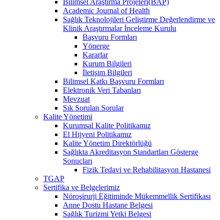
Bilimsel Araştırma Projeleri(BAP)
Academic Journal of Health
Sağlık Teknolojileri Geliştirme Değerlendirme ve
Klinik Araştırmalar İnceleme Kurulu
Başvuru Formları
Yönerge
Kararlar
Kurum Bilgileri
İletişim Bilgileri
Bilimsel Katkı Başvuru Formları
Elektronik Veri Tabanları
Mevzuat
Sık Sorulan Sorular
Kalite Yönetimi
Kurumsal Kalite Politikamız
El Hijyeni Politikamız
Kalite Yönetim Direktörlüğü
Sağlıkta Akreditasyon Standartları Gösterge
Sonuçları
Fizik Tedavi ve Rehabilitasyon Hastanesi
TGAP
Sertifika ve Belgelerimiz
Nöroşirurji Eğitiminde Mükemmellik Sertifikası
Anne Dostu Hastane Belgesi
Sağlık Turizmi Yetki Belgesi