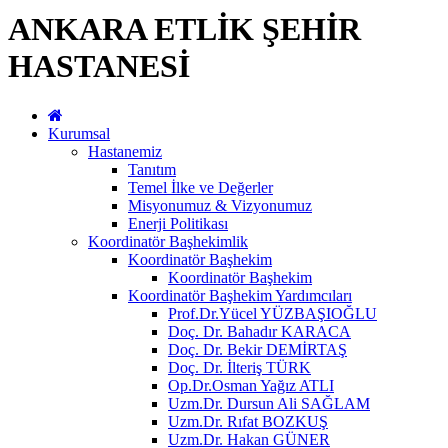
ANKARA ETLİK ŞEHİR
HASTANESİ
Kurumsal
Hastanemiz
Tanıtım
Temel İlke ve Değerler
Misyonumuz & Vizyonumuz
Enerji Politikası
Koordinatör Başhekimlik
Koordinatör Başhekim
Koordinatör Başhekim
Koordinatör Başhekim Yardımcıları
Prof.Dr.Yücel YÜZBAŞIOĞLU
Doç. Dr. Bahadır KARACA
Doç. Dr. Bekir DEMİRTAŞ
Doç. Dr. İlteriş TÜRK
Op.Dr.Osman Yağız ATLI
Uzm.Dr. Dursun Ali SAĞLAM
Uzm.Dr. Rıfat BOZKUŞ
Uzm.Dr. Hakan GÜNER