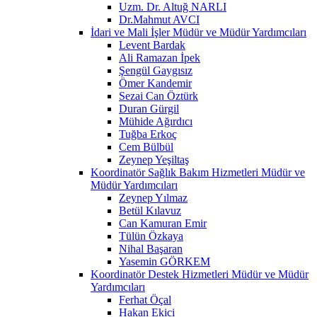
Uzm. Dr. Altuğ NARLI
Dr.Mahmut AVCI
İdari ve Mali İşler Müdür ve Müdür Yardımcıları
Levent Bardak
Ali Ramazan İpek
Şengül Gaygısız
Ömer Kandemir
Sezai Can Öztürk
Duran Gürgil
Mühide Ağırdıcı
Tuğba Erkoç
Cem Bülbül
Zeynep Yeşiltaş
Koordinatör Sağlık Bakım Hizmetleri Müdür ve
Müdür Yardımcıları
Zeynep Yılmaz
Betül Kılavuz
Can Kamuran Emir
Tülün Özkaya
Nihal Başaran
Yasemin GÖRKEM
Koordinatör Destek Hizmetleri Müdür ve Müdür
Yardımcıları
Ferhat Öçal
Hakan Ekici