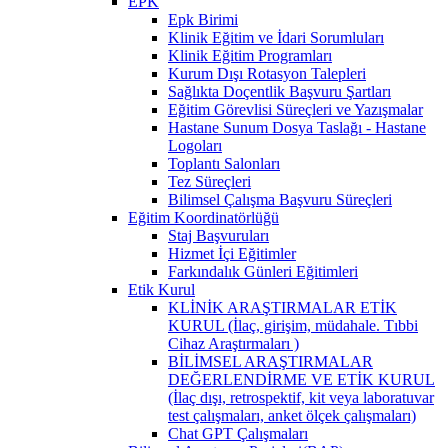
EPK
Epk Birimi
Klinik Eğitim ve İdari Sorumluları
Klinik Eğitim Programları
Kurum Dışı Rotasyon Talepleri
Sağlıkta Doçentlik Başvuru Şartları
Eğitim Görevlisi Süreçleri ve Yazışmalar
Hastane Sunum Dosya Taslağı - Hastane
Logoları
Toplantı Salonları
Tez Süreçleri
Bilimsel Çalışma Başvuru Süreçleri
Eğitim Koordinatörlüğü
Staj Başvuruları
Hizmet İçi Eğitimler
Farkındalık Günleri Eğitimleri
Etik Kurul
KLİNİK ARAŞTIRMALAR ETİK
KURUL (İlaç, girişim, müdahale. Tıbbi
Cihaz Araştırmaları )
BİLİMSEL ARAŞTIRMALAR
DEĞERLENDİRME VE ETİK KURUL
(İlaç dışı, retrospektif, kit veya laboratuvar
test çalışmaları, anket ölçek çalışmaları)
Chat GPT Çalışmaları