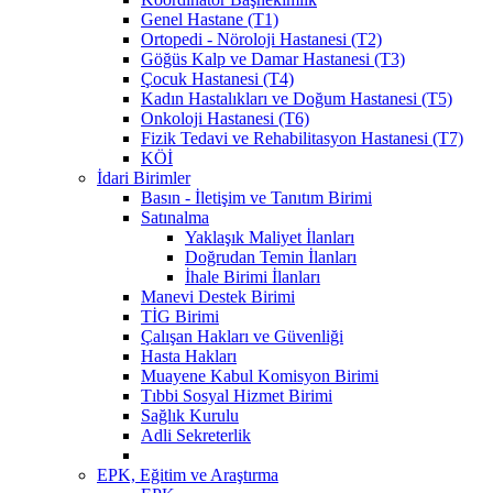
Genel Hastane (T1)
Ortopedi - Nöroloji Hastanesi (T2)
Göğüs Kalp ve Damar Hastanesi (T3)
Çocuk Hastanesi (T4)
Kadın Hastalıkları ve Doğum Hastanesi (T5)
Onkoloji Hastanesi (T6)
Fizik Tedavi ve Rehabilitasyon Hastanesi (T7)
KÖİ
İdari Birimler
Basın - İletişim ve Tanıtım Birimi
Satınalma
Yaklaşık Maliyet İlanları
Doğrudan Temin İlanları
İhale Birimi İlanları
Manevi Destek Birimi
TİG Birimi
Çalışan Hakları ve Güvenliği
Hasta Hakları
Muayene Kabul Komisyon Birimi
Tıbbi Sosyal Hizmet Birimi
Sağlık Kurulu
Adli Sekreterlik
EPK, Eğitim ve Araştırma