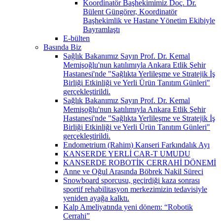
Koordinatör Başhekimimiz Doç. Dr.
Bülent Güngörer, Koordinatör
Başhekimlik ve Hastane Yönetim Ekibiyle
Bayramlaştı
E-bülten
Basında Biz
Sağlık Bakanımız Sayın Prof. Dr. Kemal
Memişoğlu'nun katılımıyla Ankara Etlik Şehir
Hastanesi'nde "Sağlıkta Yerlileşme ve Stratejik İş
Birliği Etkinliği ve Yerli Ürün Tanıtım Günleri"
gerçekleştirildi.
Sağlık Bakanımız Sayın Prof. Dr. Kemal
Memişoğlu'nun katılımıyla Ankara Etlik Şehir
Hastanesi'nde "Sağlıkta Yerlileşme ve Stratejik İş
Birliği Etkinliği ve Yerli Ürün Tanıtım Günleri"
gerçekleştirildi.
Endometrium (Rahim) Kanseri Farkındalık Ayı
KANSERDE YERLİ CAR-T UMUDU
KANSERDE ROBOTİK CERRAHİ DÖNEMİ
Anne ve Oğul Arasında Böbrek Nakil Süreci
Snowboard sporcusu, geçirdiği kaza sonrası
sportif rehabilitasyon merkezimizin tedavisiyle
yeniden ayağa kalktı.
Kalp Ameliyatında yeni dönem: “Robotik
Cerrahi”