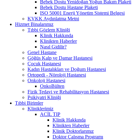
Bebek Dostu Yenidoğan Yoğun Bakım Plaketi
Bebek Dostu Hastane Plaketi
ISO 50001 Enerji Yönetim Sistemi Belgesi
KVKK Aydınlatma Metni
Hizmet Binalarımız
Tıbbi Gözlem Kliniği
Klinik Hakkında
Klinikten Haberler
Nasıl Gidilir?
Genel Hastane
Göğüs Kalp ve Damar Hastanesi
Çocuk Hastanesi
Kadın Hastalıkları ve Doğum Hastanesi
Ortopedi - Nöroloji Hastanesi
Onkoloji Hastanesi
OnkoBülten
Fizik Tedavi ve Rehabilitasyon Hastanesi
Psikiyatri Kliniği
Tıbbi Birimler
Kliniklerimiz
ACİL TIP
Klinik Hakkında
Klinikten Haberler
Klinik Doktorlarımız
Doktor Çalışma Programı