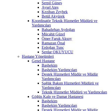
Serpil Güneş
Aysel Ateş
Keziban Zeybek
Betül Akyürek
Koordinatör Teknik Hizmetler Müdürü ve
Yardımcıları
Bahadırhan Aydoğan
Mücahit Güzel
Ömer Faruk Aksoy
Ramazan Önal
Erdoğan Tunç
Serdar OKUYUCU
Hastane Yönetimleri
Genel Hastane
Başhekim
Başhekim Yardımcıları
Destek Hizmetleri Müdür ve Müdür
Yardımcıları
Sağlık Bakım Hizmetleri Müdürü ve
Yardımcıları
Teknik Hizmetler Müdürü ve Yardımcıları
Göğüs Kalp ve Damar Hastanesi
Başhekim
Başhekim Yardımcıları
Destek Hizmetleri Müdür ve Müdür