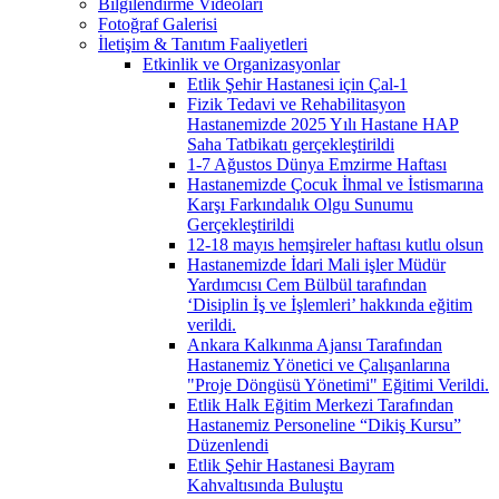
Bilgilendirme Videoları
Fotoğraf Galerisi
İletişim & Tanıtım Faaliyetleri
Etkinlik ve Organizasyonlar
Etlik Şehir Hastanesi için Çal-1
Fizik Tedavi ve Rehabilitasyon
Hastanemizde 2025 Yılı Hastane HAP
Saha Tatbikatı gerçekleştirildi
1-7 Ağustos Dünya Emzirme Haftası
Hastanemizde Çocuk İhmal ve İstismarına
Karşı Farkındalık Olgu Sunumu
Gerçekleştirildi
12-18 mayıs hemşireler haftası kutlu olsun
Hastanemizde İdari Mali işler Müdür
Yardımcısı Cem Bülbül tarafından
‘Disiplin İş ve İşlemleri’ hakkında eğitim
verildi.
Ankara Kalkınma Ajansı Tarafından
Hastanemiz Yönetici ve Çalışanlarına
"Proje Döngüsü Yönetimi" Eğitimi Verildi.
Etlik Halk Eğitim Merkezi Tarafından
Hastanemiz Personeline “Dikiş Kursu”
Düzenlendi
Etlik Şehir Hastanesi Bayram
Kahvaltısında Buluştu