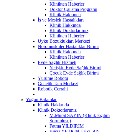
Klinikten Haberler
Doktor Çalışma Programı
Klinik Hakkında
İş ve Meslek Hastalıkları
Klinik Hakkında
Klinik Doktorlarımız
Klinikten Haberler
Uyku Bozuklukları Merkezi
Nöromusküler Hastalıklar Birimi
Klinik Hakkında
Klinikten Haberler
Evde Sağlık Hizmeti
Yetişkin Evde Sağlık Birimi
Çocuk Evde Sağlık Birimi
Yürüme Robotu
Genetik Tanı Merkezi
Robotik Cerrahi
Yoğun Bakımlar
Klinik Hakkında
Klinik Doktorlarımız
M.Murat SAYIN (Klinik Eğitim
Sorumlusu)
Fatma YILDIRIM
Büşra YETKİN TEZCAN