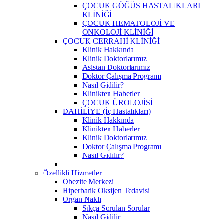
ÇOCUK GÖĞÜS HASTALIKLARI
KLİNİĞİ
ÇOCUK HEMATOLOJİ VE
ONKOLOJİ KLİNİĞİ
ÇOCUK CERRAHİ KLİNİĞİ
Klinik Hakkında
Klinik Doktorlarımız
Asistan Doktorlarımız
Doktor Çalışma Programı
Nasıl Gidilir?
Klinikten Haberler
ÇOCUK ÜROLOJİSİ
DAHİLİYE (İç Hastalıkları)
Klinik Hakkında
Klinikten Haberler
Klinik Doktorlarımız
Doktor Çalışma Programı
Nasıl Gidilir?
Özellikli Hizmetler
Obezite Merkezi
Hiperbarik Oksijen Tedavisi
Organ Nakli
Sıkça Sorulan Sorular
Nasıl Gidilir