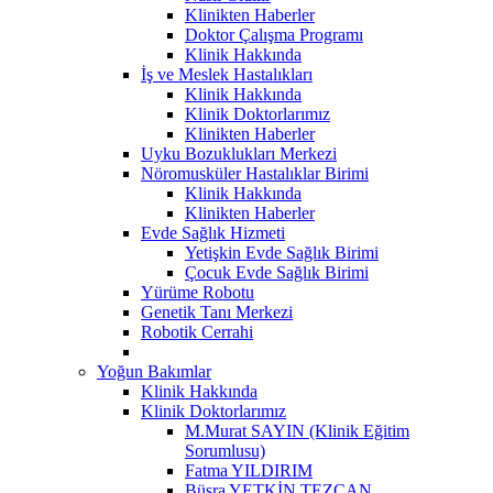
Klinikten Haberler
Doktor Çalışma Programı
Klinik Hakkında
İş ve Meslek Hastalıkları
Klinik Hakkında
Klinik Doktorlarımız
Klinikten Haberler
Uyku Bozuklukları Merkezi
Nöromusküler Hastalıklar Birimi
Klinik Hakkında
Klinikten Haberler
Evde Sağlık Hizmeti
Yetişkin Evde Sağlık Birimi
Çocuk Evde Sağlık Birimi
Yürüme Robotu
Genetik Tanı Merkezi
Robotik Cerrahi
Yoğun Bakımlar
Klinik Hakkında
Klinik Doktorlarımız
M.Murat SAYIN (Klinik Eğitim
Sorumlusu)
Fatma YILDIRIM
Büşra YETKİN TEZCAN