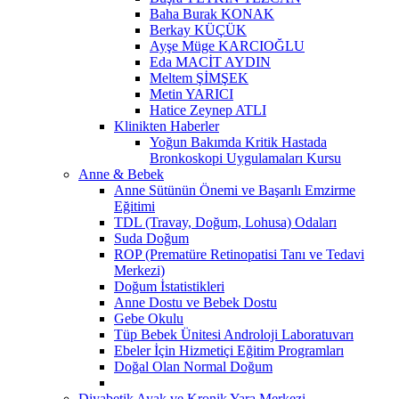
Baha Burak KONAK
Berkay KÜÇÜK
Ayşe Müge KARCIOĞLU
Eda MACİT AYDIN
Meltem ŞİMŞEK
Metin YARICI
Hatice Zeynep ATLI
Klinikten Haberler
Yoğun Bakımda Kritik Hastada
Bronkoskopi Uygulamaları Kursu
Anne & Bebek
Anne Sütünün Önemi ve Başarılı Emzirme
Eğitimi
TDL (Travay, Doğum, Lohusa) Odaları
Suda Doğum
ROP (Prematüre Retinopatisi Tanı ve Tedavi
Merkezi)
Doğum İstatistikleri
Anne Dostu ve Bebek Dostu
Gebe Okulu
Tüp Bebek Ünitesi Androloji Laboratuvarı
Ebeler İçin Hizmetiçi Eğitim Programları
Doğal Olan Normal Doğum
Diyabetik Ayak ve Kronik Yara Merkezi