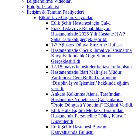
Bilgilendirme Videoları
Fotoğraf Galerisi
İletişim & Tanıtım Faaliyetleri
Etkinlik ve Organizasyonlar
Etlik Şehir Hastanesi için Çal-1
Fizik Tedavi ve Rehabilitasyon
Hastanemizde 2025 Yılı Hastane HAP
Saha Tatbikatı gerçekleştirildi
1-7 Ağustos Dünya Emzirme Haftası
Hastanemizde Çocuk İhmal ve İstismarına
Karşı Farkındalık Olgu Sunumu
Gerçekleştirildi
12-18 mayıs hemşireler haftası kutlu olsun
Hastanemizde İdari Mali işler Müdür
Yardımcısı Cem Bülbül tarafından
‘Disiplin İş ve İşlemleri’ hakkında eğitim
verildi.
Ankara Kalkınma Ajansı Tarafından
Hastanemiz Yönetici ve Çalışanlarına
"Proje Döngüsü Yönetimi" Eğitimi Verildi.
Etlik Halk Eğitim Merkezi Tarafından
Hastanemiz Personeline “Dikiş Kursu”
Düzenlendi
Etlik Şehir Hastanesi Bayram
Kahvaltısında Buluştu