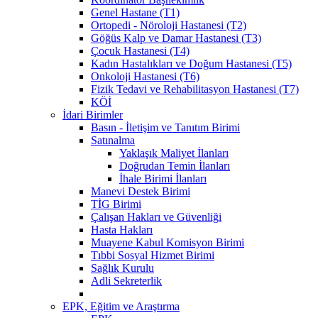
Genel Hastane (T1)
Ortopedi - Nöroloji Hastanesi (T2)
Göğüs Kalp ve Damar Hastanesi (T3)
Çocuk Hastanesi (T4)
Kadın Hastalıkları ve Doğum Hastanesi (T5)
Onkoloji Hastanesi (T6)
Fizik Tedavi ve Rehabilitasyon Hastanesi (T7)
KÖİ
İdari Birimler
Basın - İletişim ve Tanıtım Birimi
Satınalma
Yaklaşık Maliyet İlanları
Doğrudan Temin İlanları
İhale Birimi İlanları
Manevi Destek Birimi
TİG Birimi
Çalışan Hakları ve Güvenliği
Hasta Hakları
Muayene Kabul Komisyon Birimi
Tıbbi Sosyal Hizmet Birimi
Sağlık Kurulu
Adli Sekreterlik
EPK, Eğitim ve Araştırma