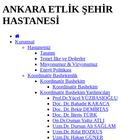
ANKARA ETLİK ŞEHİR
HASTANESİ
Kurumsal
Hastanemiz
Tanıtım
Temel İlke ve Değerler
Misyonumuz & Vizyonumuz
Enerji Politikası
Koordinatör Başhekimlik
Koordinatör Başhekim
Koordinatör Başhekim
Koordinatör Başhekim Yardımcıları
Prof.Dr.Yücel YÜZBAŞIOĞLU
Doç. Dr. Bahadır KARACA
Doç. Dr. Bekir DEMİRTAŞ
Doç. Dr. İlteriş TÜRK
Op.Dr.Osman Yağız ATLI
Uzm.Dr. Dursun Ali SAĞLAM
Uzm.Dr. Rıfat BOZKUŞ
Uzm.Dr. Hakan GÜNER