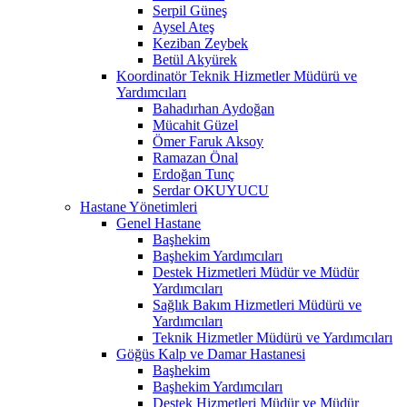
Serpil Güneş
Aysel Ateş
Keziban Zeybek
Betül Akyürek
Koordinatör Teknik Hizmetler Müdürü ve
Yardımcıları
Bahadırhan Aydoğan
Mücahit Güzel
Ömer Faruk Aksoy
Ramazan Önal
Erdoğan Tunç
Serdar OKUYUCU
Hastane Yönetimleri
Genel Hastane
Başhekim
Başhekim Yardımcıları
Destek Hizmetleri Müdür ve Müdür
Yardımcıları
Sağlık Bakım Hizmetleri Müdürü ve
Yardımcıları
Teknik Hizmetler Müdürü ve Yardımcıları
Göğüs Kalp ve Damar Hastanesi
Başhekim
Başhekim Yardımcıları
Destek Hizmetleri Müdür ve Müdür