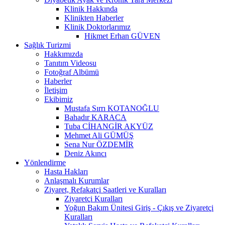
Klinik Hakkında
Klinikten Haberler
Klinik Doktorlarımız
Hikmet Erhan GÜVEN
Sağlık Turizmi
Hakkımızda
Tanıtım Videosu
Fotoğraf Albümü
Haberler
İletişim
Ekibimiz
Mustafa Sırrı KOTANOĞLU
Bahadır KARACA
Tuba CİHANGİR AKYÜZ
Mehmet Ali GÜMÜŞ
Sena Nur ÖZDEMİR
Deniz Akıncı
Yönlendirme
Hasta Hakları
Anlaşmalı Kurumlar
Ziyaret, Refakatçi Saatleri ve Kuralları
Ziyaretçi Kuralları
Yoğun Bakım Ünitesi Giriş - Çıkış ve Ziyaretçi
Kuralları