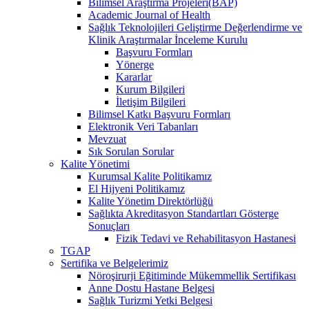
Bilimsel Araştırma Projeleri(BAP)
Academic Journal of Health
Sağlık Teknolojileri Geliştirme Değerlendirme ve
Klinik Araştırmalar İnceleme Kurulu
Başvuru Formları
Yönerge
Kararlar
Kurum Bilgileri
İletişim Bilgileri
Bilimsel Katkı Başvuru Formları
Elektronik Veri Tabanları
Mevzuat
Sık Sorulan Sorular
Kalite Yönetimi
Kurumsal Kalite Politikamız
El Hijyeni Politikamız
Kalite Yönetim Direktörlüğü
Sağlıkta Akreditasyon Standartları Gösterge
Sonuçları
Fizik Tedavi ve Rehabilitasyon Hastanesi
TGAP
Sertifika ve Belgelerimiz
Nöroşirurji Eğitiminde Mükemmellik Sertifikası
Anne Dostu Hastane Belgesi
Sağlık Turizmi Yetki Belgesi