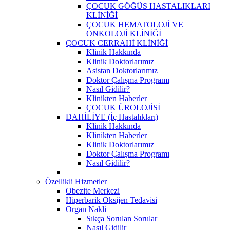
ÇOCUK GÖĞÜS HASTALIKLARI
KLİNİĞİ
ÇOCUK HEMATOLOJİ VE
ONKOLOJİ KLİNİĞİ
ÇOCUK CERRAHİ KLİNİĞİ
Klinik Hakkında
Klinik Doktorlarımız
Asistan Doktorlarımız
Doktor Çalışma Programı
Nasıl Gidilir?
Klinikten Haberler
ÇOCUK ÜROLOJİSİ
DAHİLİYE (İç Hastalıkları)
Klinik Hakkında
Klinikten Haberler
Klinik Doktorlarımız
Doktor Çalışma Programı
Nasıl Gidilir?
Özellikli Hizmetler
Obezite Merkezi
Hiperbarik Oksijen Tedavisi
Organ Nakli
Sıkça Sorulan Sorular
Nasıl Gidilir