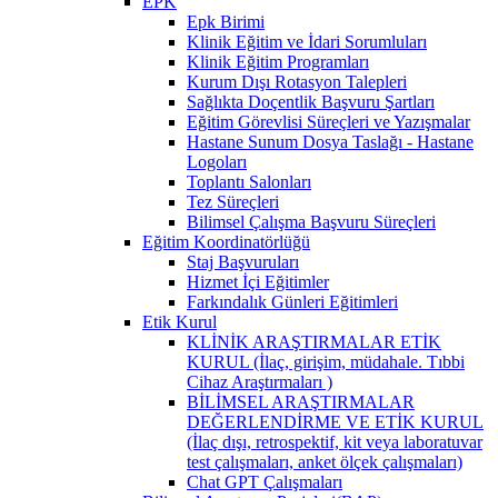
EPK
Epk Birimi
Klinik Eğitim ve İdari Sorumluları
Klinik Eğitim Programları
Kurum Dışı Rotasyon Talepleri
Sağlıkta Doçentlik Başvuru Şartları
Eğitim Görevlisi Süreçleri ve Yazışmalar
Hastane Sunum Dosya Taslağı - Hastane
Logoları
Toplantı Salonları
Tez Süreçleri
Bilimsel Çalışma Başvuru Süreçleri
Eğitim Koordinatörlüğü
Staj Başvuruları
Hizmet İçi Eğitimler
Farkındalık Günleri Eğitimleri
Etik Kurul
KLİNİK ARAŞTIRMALAR ETİK
KURUL (İlaç, girişim, müdahale. Tıbbi
Cihaz Araştırmaları )
BİLİMSEL ARAŞTIRMALAR
DEĞERLENDİRME VE ETİK KURUL
(İlaç dışı, retrospektif, kit veya laboratuvar
test çalışmaları, anket ölçek çalışmaları)
Chat GPT Çalışmaları