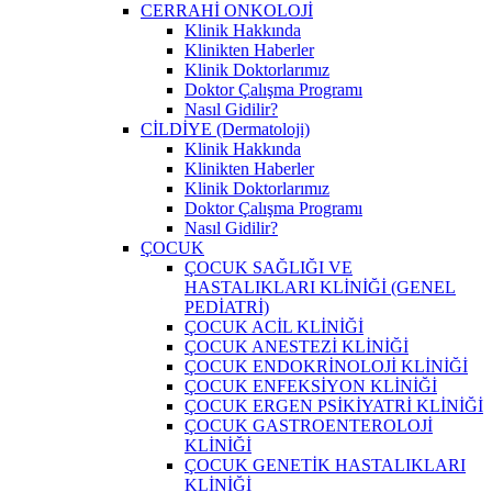
CERRAHİ ONKOLOJİ
Klinik Hakkında
Klinikten Haberler
Klinik Doktorlarımız
Doktor Çalışma Programı
Nasıl Gidilir?
CİLDİYE (Dermatoloji)
Klinik Hakkında
Klinikten Haberler
Klinik Doktorlarımız
Doktor Çalışma Programı
Nasıl Gidilir?
ÇOCUK
ÇOCUK SAĞLIĞI VE
HASTALIKLARI KLİNİĞİ (GENEL
PEDİATRİ)
ÇOCUK ACİL KLİNİĞİ
ÇOCUK ANESTEZİ KLİNİĞİ
ÇOCUK ENDOKRİNOLOJİ KLİNİĞİ
ÇOCUK ENFEKSİYON KLİNİĞİ
ÇOCUK ERGEN PSİKİYATRİ KLİNİĞİ
ÇOCUK GASTROENTEROLOJİ
KLİNİĞİ
ÇOCUK GENETİK HASTALIKLARI
KLİNİĞİ