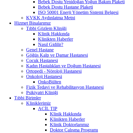
Bebek Dostu Yenidoğan Yoğun Bakım Plaketi
Bebek Dostu Hastane Plaketi
ISO 50001 Enerji Yönetim Sistemi Belgesi
KVKK Aydınlatma Metni
Hizmet Binalarımız
Tıbbi Gözlem Kliniği
Klinik Hakkında
Klinikten Haberler
Nasıl Gidilir?
Genel Hastane
Göğüs Kalp ve Damar Hastanesi
Çocuk Hastanesi
Kadın Hastalıkları ve Doğum Hastanesi
Ortopedi - Nöroloji Hastanesi
Onkoloji Hastanesi
OnkoBülten
Fizik Tedavi ve Rehabilitasyon Hastanesi
Psikiyatri Kliniği
Tıbbi Birimler
Kliniklerimiz
ACİL TIP
Klinik Hakkında
Klinikten Haberler
Klinik Doktorlarımız
Doktor Çalışma Programı