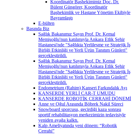
Koordinatör Başhekimimiz Doç. Dr.
Bülent Güngörer, Koordinatör
Başhekimlik ve Hastane Yönetim Ekibiyle
Bayramlaştı
E-bülten
Basında Biz
Sağlık Bakanımız Sayın Prof. Dr. Kemal
Memişoğlu'nun katılımıyla Ankara Etlik Şehir
Hastanesi'nde "Sağlıkta Yerlileşme ve Stratejik İş
Birliği Etkinliği ve Yerli Ürün Tanıtım Günleri"
gerçekleştirildi.
Sağlık Bakanımız Sayın Prof. Dr. Kemal
Memişoğlu'nun katılımıyla Ankara Etlik Şehir
Hastanesi'nde "Sağlıkta Yerlileşme ve Stratejik İş
Birliği Etkinliği ve Yerli Ürün Tanıtım Günleri"
gerçekleştirildi.
Endometrium (Rahim) Kanseri Farkındalık Ayı
KANSERDE YERLİ CAR-T UMUDU
KANSERDE ROBOTİK CERRAHİ DÖNEMİ
Anne ve Oğul Arasında Böbrek Nakil Süreci
Snowboard sporcusu, geçirdiği kaza sonrası
sportif rehabilitasyon merkezimizin tedavisiyle
yeniden ayağa kalktı.
Kalp Ameliyatında yeni dönem: “Robotik
Cerrahi”