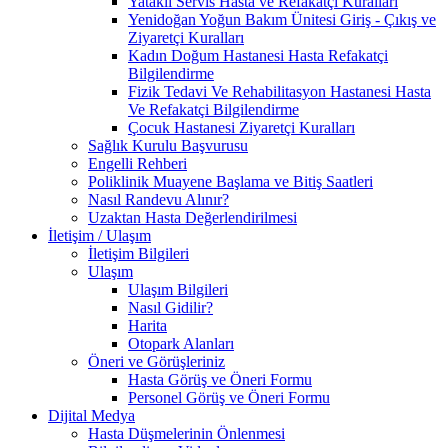
Yataklı Servis Hasta ve Refakatçi Kuralları
Yenidoğan Yoğun Bakım Ünitesi Giriş - Çıkış ve
Ziyaretçi Kuralları
Kadın Doğum Hastanesi Hasta Refakatçi
Bilgilendirme
Fizik Tedavi Ve Rehabilitasyon Hastanesi Hasta
Ve Refakatçi Bilgilendirme
Çocuk Hastanesi Ziyaretçi Kuralları
Sağlık Kurulu Başvurusu
Engelli Rehberi
Poliklinik Muayene Başlama ve Bitiş Saatleri
Nasıl Randevu Alınır?
Uzaktan Hasta Değerlendirilmesi
İletişim / Ulaşım
İletişim Bilgileri
Ulaşım
Ulaşım Bilgileri
Nasıl Gidilir?
Harita
Otopark Alanları
Öneri ve Görüşleriniz
Hasta Görüş ve Öneri Formu
Personel Görüş ve Öneri Formu
Dijital Medya
Hasta Düşmelerinin Önlenmesi