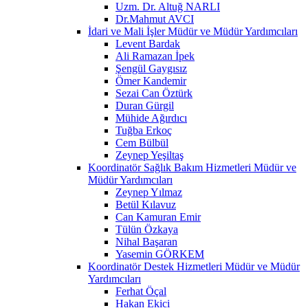
Uzm. Dr. Altuğ NARLI
Dr.Mahmut AVCI
İdari ve Mali İşler Müdür ve Müdür Yardımcıları
Levent Bardak
Ali Ramazan İpek
Şengül Gaygısız
Ömer Kandemir
Sezai Can Öztürk
Duran Gürgil
Mühide Ağırdıcı
Tuğba Erkoç
Cem Bülbül
Zeynep Yeşiltaş
Koordinatör Sağlık Bakım Hizmetleri Müdür ve
Müdür Yardımcıları
Zeynep Yılmaz
Betül Kılavuz
Can Kamuran Emir
Tülün Özkaya
Nihal Başaran
Yasemin GÖRKEM
Koordinatör Destek Hizmetleri Müdür ve Müdür
Yardımcıları
Ferhat Öçal
Hakan Ekici