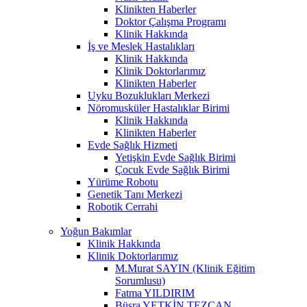
Klinikten Haberler
Doktor Çalışma Programı
Klinik Hakkında
İş ve Meslek Hastalıkları
Klinik Hakkında
Klinik Doktorlarımız
Klinikten Haberler
Uyku Bozuklukları Merkezi
Nöromusküler Hastalıklar Birimi
Klinik Hakkında
Klinikten Haberler
Evde Sağlık Hizmeti
Yetişkin Evde Sağlık Birimi
Çocuk Evde Sağlık Birimi
Yürüme Robotu
Genetik Tanı Merkezi
Robotik Cerrahi
Yoğun Bakımlar
Klinik Hakkında
Klinik Doktorlarımız
M.Murat SAYIN (Klinik Eğitim
Sorumlusu)
Fatma YILDIRIM
Büşra YETKİN TEZCAN