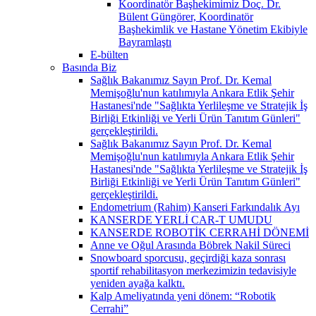
Koordinatör Başhekimimiz Doç. Dr.
Bülent Güngörer, Koordinatör
Başhekimlik ve Hastane Yönetim Ekibiyle
Bayramlaştı
E-bülten
Basında Biz
Sağlık Bakanımız Sayın Prof. Dr. Kemal
Memişoğlu'nun katılımıyla Ankara Etlik Şehir
Hastanesi'nde "Sağlıkta Yerlileşme ve Stratejik İş
Birliği Etkinliği ve Yerli Ürün Tanıtım Günleri"
gerçekleştirildi.
Sağlık Bakanımız Sayın Prof. Dr. Kemal
Memişoğlu'nun katılımıyla Ankara Etlik Şehir
Hastanesi'nde "Sağlıkta Yerlileşme ve Stratejik İş
Birliği Etkinliği ve Yerli Ürün Tanıtım Günleri"
gerçekleştirildi.
Endometrium (Rahim) Kanseri Farkındalık Ayı
KANSERDE YERLİ CAR-T UMUDU
KANSERDE ROBOTİK CERRAHİ DÖNEMİ
Anne ve Oğul Arasında Böbrek Nakil Süreci
Snowboard sporcusu, geçirdiği kaza sonrası
sportif rehabilitasyon merkezimizin tedavisiyle
yeniden ayağa kalktı.
Kalp Ameliyatında yeni dönem: “Robotik
Cerrahi”