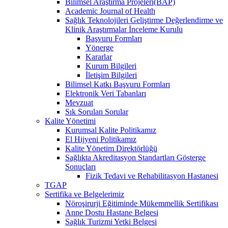
Bilimsel Araştırma Projeleri(BAP)
Academic Journal of Health
Sağlık Teknolojileri Geliştirme Değerlendirme ve
Klinik Araştırmalar İnceleme Kurulu
Başvuru Formları
Yönerge
Kararlar
Kurum Bilgileri
İletişim Bilgileri
Bilimsel Katkı Başvuru Formları
Elektronik Veri Tabanları
Mevzuat
Sık Sorulan Sorular
Kalite Yönetimi
Kurumsal Kalite Politikamız
El Hijyeni Politikamız
Kalite Yönetim Direktörlüğü
Sağlıkta Akreditasyon Standartları Gösterge
Sonuçları
Fizik Tedavi ve Rehabilitasyon Hastanesi
TGAP
Sertifika ve Belgelerimiz
Nöroşirurji Eğitiminde Mükemmellik Sertifikası
Anne Dostu Hastane Belgesi
Sağlık Turizmi Yetki Belgesi