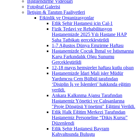
Bilgilendirme Videoları
Fotoğraf Galerisi
İletişim & Tanıtım Faaliyetleri
Etkinlik ve Organizasyonlar
Etlik Şehir Hastanesi için Çal-1
Fizik Tedavi ve Rehabilitasyon
Hastanemizde 2025 Yılı Hastane HAP
Saha Tatbikatı gerçekleştirildi
1-7 Ağustos Dünya Emzirme Haftası
Hastanemizde Çocuk İhmal ve İstismarına
Karşı Farkındalık Olgu Sunumu
Gerçekleştirildi
12-18 mayıs hemşireler haftası kutlu olsun
Hastanemizde İdari Mali işler Müdür
Yardımcısı Cem Bülbül tarafından
‘Disiplin İş ve İşlemleri’ hakkında eğitim
verildi.
Ankara Kalkınma Ajansı Tarafından
Hastanemiz Yönetici ve Çalışanlarına
"Proje Döngüsü Yönetimi" Eğitimi Verildi.
Etlik Halk Eğitim Merkezi Tarafından
Hastanemiz Personeline “Dikiş Kursu”
Düzenlendi
Etlik Şehir Hastanesi Bayram
Kahvaltısında Buluştu