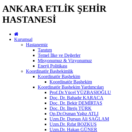
ANKARA ETLİK ŞEHİR
HASTANESİ
Kurumsal
Hastanemiz
Tanıtım
Temel İlke ve Değerler
Misyonumuz & Vizyonumuz
Enerji Politikası
Koordinatör Başhekimlik
Koordinatör Başhekim
Koordinatör Başhekim
Koordinatör Başhekim Yardımcıları
Prof.Dr.Yücel YÜZBAŞIOĞLU
Doç. Dr. Bahadır KARACA
Doç. Dr. Bekir DEMİRTAŞ
Doç. Dr. İlteriş TÜRK
Op.Dr.Osman Yağız ATLI
Uzm.Dr. Dursun Ali SAĞLAM
Uzm.Dr. Rıfat BOZKUŞ
Uzm.Dr. Hakan GÜNER