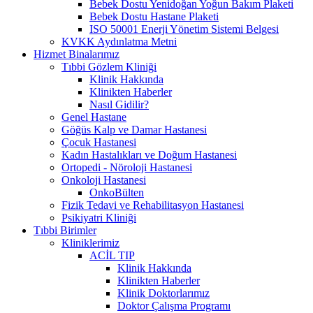
Bebek Dostu Yenidoğan Yoğun Bakım Plaketi
Bebek Dostu Hastane Plaketi
ISO 50001 Enerji Yönetim Sistemi Belgesi
KVKK Aydınlatma Metni
Hizmet Binalarımız
Tıbbi Gözlem Kliniği
Klinik Hakkında
Klinikten Haberler
Nasıl Gidilir?
Genel Hastane
Göğüs Kalp ve Damar Hastanesi
Çocuk Hastanesi
Kadın Hastalıkları ve Doğum Hastanesi
Ortopedi - Nöroloji Hastanesi
Onkoloji Hastanesi
OnkoBülten
Fizik Tedavi ve Rehabilitasyon Hastanesi
Psikiyatri Kliniği
Tıbbi Birimler
Kliniklerimiz
ACİL TIP
Klinik Hakkında
Klinikten Haberler
Klinik Doktorlarımız
Doktor Çalışma Programı