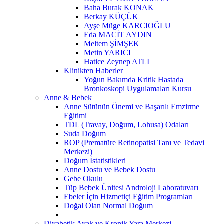
Baha Burak KONAK
Berkay KÜÇÜK
Ayşe Müge KARCIOĞLU
Eda MACİT AYDIN
Meltem ŞİMŞEK
Metin YARICI
Hatice Zeynep ATLI
Klinikten Haberler
Yoğun Bakımda Kritik Hastada
Bronkoskopi Uygulamaları Kursu
Anne & Bebek
Anne Sütünün Önemi ve Başarılı Emzirme
Eğitimi
TDL (Travay, Doğum, Lohusa) Odaları
Suda Doğum
ROP (Prematüre Retinopatisi Tanı ve Tedavi
Merkezi)
Doğum İstatistikleri
Anne Dostu ve Bebek Dostu
Gebe Okulu
Tüp Bebek Ünitesi Androloji Laboratuvarı
Ebeler İçin Hizmetiçi Eğitim Programları
Doğal Olan Normal Doğum
Diyabetik Ayak ve Kronik Yara Merkezi