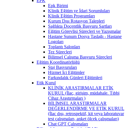
EPK
Epk Birimi
Klinik Eğitim ve İdari Sorumluları
Klinik Eğitim Programları
Kurum Dışı Rotasyon Talepleri
Sağlıkta Doçentlik Başvuru Şartları
Eğitim Görevlisi Süreçleri ve Yazışmalar
Hastane Sunum Dosya Taslağı - Hastane
Logoları
Toplantı Salonları
Tez Süreçleri
Bilimsel Çalışma Başvuru Süreçleri
Eğitim Koordinatörlüğü
Staj Başvuruları
Hizmet İçi Eğitimler
Farkındalık Günleri Eğitimleri
Etik Kurul
KLİNİK ARAŞTIRMALAR ETİK
KURUL (İlaç, girişim, müdahale. Tıbbi
Cihaz Araştırmaları )
BİLİMSEL ARAŞTIRMALAR
DEĞERLENDİRME VE ETİK KURUL
(İlaç dışı, retrospektif, kit veya laboratuvar
test çalışmaları, anket ölçek çalışmaları)
Chat GPT Çalışmaları