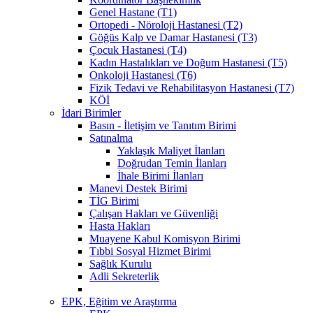
Genel Hastane (T1)
Ortopedi - Nöroloji Hastanesi (T2)
Göğüs Kalp ve Damar Hastanesi (T3)
Çocuk Hastanesi (T4)
Kadın Hastalıkları ve Doğum Hastanesi (T5)
Onkoloji Hastanesi (T6)
Fizik Tedavi ve Rehabilitasyon Hastanesi (T7)
KÖİ
İdari Birimler
Basın - İletişim ve Tanıtım Birimi
Satınalma
Yaklaşık Maliyet İlanları
Doğrudan Temin İlanları
İhale Birimi İlanları
Manevi Destek Birimi
TİG Birimi
Çalışan Hakları ve Güvenliği
Hasta Hakları
Muayene Kabul Komisyon Birimi
Tıbbi Sosyal Hizmet Birimi
Sağlık Kurulu
Adli Sekreterlik
EPK, Eğitim ve Araştırma