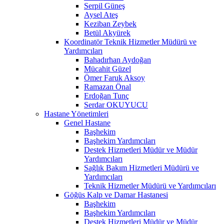
Serpil Güneş
Aysel Ateş
Keziban Zeybek
Betül Akyürek
Koordinatör Teknik Hizmetler Müdürü ve
Yardımcıları
Bahadırhan Aydoğan
Mücahit Güzel
Ömer Faruk Aksoy
Ramazan Önal
Erdoğan Tunç
Serdar OKUYUCU
Hastane Yönetimleri
Genel Hastane
Başhekim
Başhekim Yardımcıları
Destek Hizmetleri Müdür ve Müdür
Yardımcıları
Sağlık Bakım Hizmetleri Müdürü ve
Yardımcıları
Teknik Hizmetler Müdürü ve Yardımcıları
Göğüs Kalp ve Damar Hastanesi
Başhekim
Başhekim Yardımcıları
Destek Hizmetleri Müdür ve Müdür