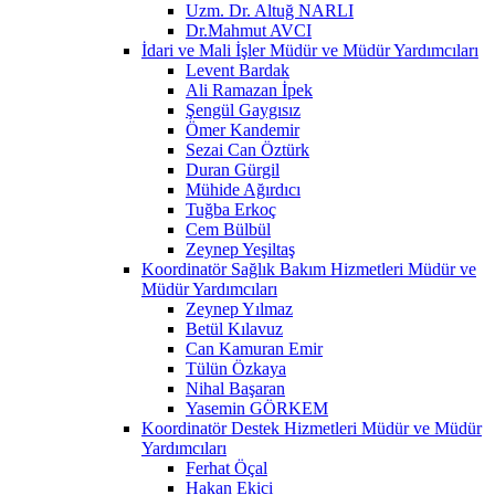
Uzm. Dr. Altuğ NARLI
Dr.Mahmut AVCI
İdari ve Mali İşler Müdür ve Müdür Yardımcıları
Levent Bardak
Ali Ramazan İpek
Şengül Gaygısız
Ömer Kandemir
Sezai Can Öztürk
Duran Gürgil
Mühide Ağırdıcı
Tuğba Erkoç
Cem Bülbül
Zeynep Yeşiltaş
Koordinatör Sağlık Bakım Hizmetleri Müdür ve
Müdür Yardımcıları
Zeynep Yılmaz
Betül Kılavuz
Can Kamuran Emir
Tülün Özkaya
Nihal Başaran
Yasemin GÖRKEM
Koordinatör Destek Hizmetleri Müdür ve Müdür
Yardımcıları
Ferhat Öçal
Hakan Ekici