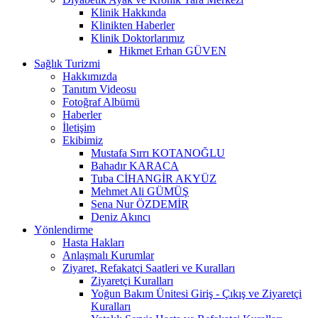
Klinik Hakkında
Klinikten Haberler
Klinik Doktorlarımız
Hikmet Erhan GÜVEN
Sağlık Turizmi
Hakkımızda
Tanıtım Videosu
Fotoğraf Albümü
Haberler
İletişim
Ekibimiz
Mustafa Sırrı KOTANOĞLU
Bahadır KARACA
Tuba CİHANGİR AKYÜZ
Mehmet Ali GÜMÜŞ
Sena Nur ÖZDEMİR
Deniz Akıncı
Yönlendirme
Hasta Hakları
Anlaşmalı Kurumlar
Ziyaret, Refakatçi Saatleri ve Kuralları
Ziyaretçi Kuralları
Yoğun Bakım Ünitesi Giriş - Çıkış ve Ziyaretçi
Kuralları