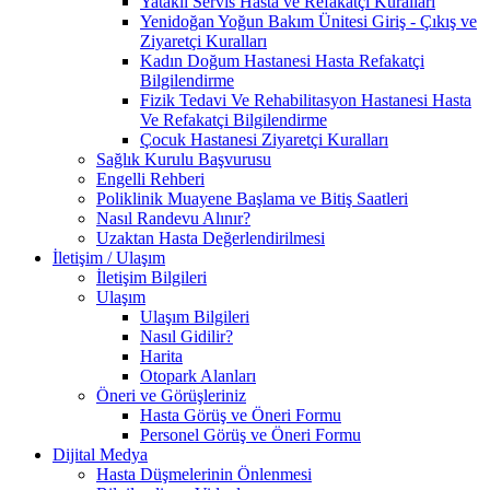
Yataklı Servis Hasta ve Refakatçi Kuralları
Yenidoğan Yoğun Bakım Ünitesi Giriş - Çıkış ve
Ziyaretçi Kuralları
Kadın Doğum Hastanesi Hasta Refakatçi
Bilgilendirme
Fizik Tedavi Ve Rehabilitasyon Hastanesi Hasta
Ve Refakatçi Bilgilendirme
Çocuk Hastanesi Ziyaretçi Kuralları
Sağlık Kurulu Başvurusu
Engelli Rehberi
Poliklinik Muayene Başlama ve Bitiş Saatleri
Nasıl Randevu Alınır?
Uzaktan Hasta Değerlendirilmesi
İletişim / Ulaşım
İletişim Bilgileri
Ulaşım
Ulaşım Bilgileri
Nasıl Gidilir?
Harita
Otopark Alanları
Öneri ve Görüşleriniz
Hasta Görüş ve Öneri Formu
Personel Görüş ve Öneri Formu
Dijital Medya
Hasta Düşmelerinin Önlenmesi