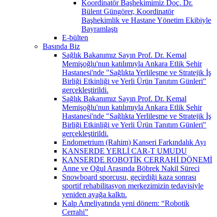
Koordinatör Başhekimimiz Doç. Dr.
Bülent Güngörer, Koordinatör
Başhekimlik ve Hastane Yönetim Ekibiyle
Bayramlaştı
E-bülten
Basında Biz
Sağlık Bakanımız Sayın Prof. Dr. Kemal
Memişoğlu'nun katılımıyla Ankara Etlik Şehir
Hastanesi'nde "Sağlıkta Yerlileşme ve Stratejik İş
Birliği Etkinliği ve Yerli Ürün Tanıtım Günleri"
gerçekleştirildi.
Sağlık Bakanımız Sayın Prof. Dr. Kemal
Memişoğlu'nun katılımıyla Ankara Etlik Şehir
Hastanesi'nde "Sağlıkta Yerlileşme ve Stratejik İş
Birliği Etkinliği ve Yerli Ürün Tanıtım Günleri"
gerçekleştirildi.
Endometrium (Rahim) Kanseri Farkındalık Ayı
KANSERDE YERLİ CAR-T UMUDU
KANSERDE ROBOTİK CERRAHİ DÖNEMİ
Anne ve Oğul Arasında Böbrek Nakil Süreci
Snowboard sporcusu, geçirdiği kaza sonrası
sportif rehabilitasyon merkezimizin tedavisiyle
yeniden ayağa kalktı.
Kalp Ameliyatında yeni dönem: “Robotik
Cerrahi”