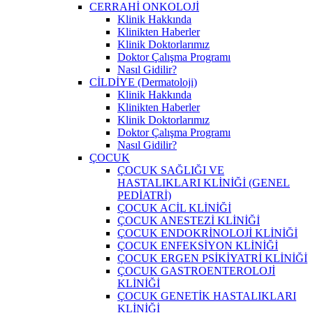
CERRAHİ ONKOLOJİ
Klinik Hakkında
Klinikten Haberler
Klinik Doktorlarımız
Doktor Çalışma Programı
Nasıl Gidilir?
CİLDİYE (Dermatoloji)
Klinik Hakkında
Klinikten Haberler
Klinik Doktorlarımız
Doktor Çalışma Programı
Nasıl Gidilir?
ÇOCUK
ÇOCUK SAĞLIĞI VE
HASTALIKLARI KLİNİĞİ (GENEL
PEDİATRİ)
ÇOCUK ACİL KLİNİĞİ
ÇOCUK ANESTEZİ KLİNİĞİ
ÇOCUK ENDOKRİNOLOJİ KLİNİĞİ
ÇOCUK ENFEKSİYON KLİNİĞİ
ÇOCUK ERGEN PSİKİYATRİ KLİNİĞİ
ÇOCUK GASTROENTEROLOJİ
KLİNİĞİ
ÇOCUK GENETİK HASTALIKLARI
KLİNİĞİ