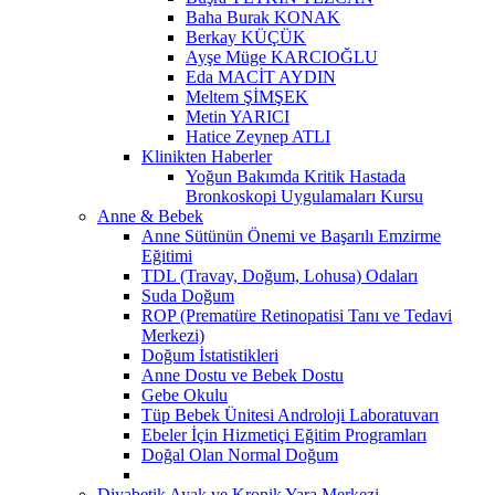
Baha Burak KONAK
Berkay KÜÇÜK
Ayşe Müge KARCIOĞLU
Eda MACİT AYDIN
Meltem ŞİMŞEK
Metin YARICI
Hatice Zeynep ATLI
Klinikten Haberler
Yoğun Bakımda Kritik Hastada
Bronkoskopi Uygulamaları Kursu
Anne & Bebek
Anne Sütünün Önemi ve Başarılı Emzirme
Eğitimi
TDL (Travay, Doğum, Lohusa) Odaları
Suda Doğum
ROP (Prematüre Retinopatisi Tanı ve Tedavi
Merkezi)
Doğum İstatistikleri
Anne Dostu ve Bebek Dostu
Gebe Okulu
Tüp Bebek Ünitesi Androloji Laboratuvarı
Ebeler İçin Hizmetiçi Eğitim Programları
Doğal Olan Normal Doğum
Diyabetik Ayak ve Kronik Yara Merkezi