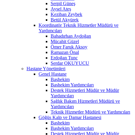
Serpil Güneş
Aysel Ateş
Keziban Zeybek
Betül Akyürek
Koordinatör Teknik Hizmetler Müdürü ve
Yardımcıları
Bahadırhan Aydoğan
Mücahit Güzel
Ömer Faruk Aksoy
Ramazan Önal
Erdoğan Tunç
Serdar OKUYUCU
Hastane Yönetimleri
Genel Hastane
Başhekim
Başhekim Yardımcıları
Destek Hizmetleri Müdür ve Müdür
Yardımcıları
Sağlık Bakım Hizmetleri Müdürü ve
Yardımcıları
Teknik Hizmetler Müdürü ve Yardımcıları
Göğüs Kalp ve Damar Hastanesi
Başhekim
Başhekim Yardımcıları
Destek Hizmetleri Müdür ve Müdür