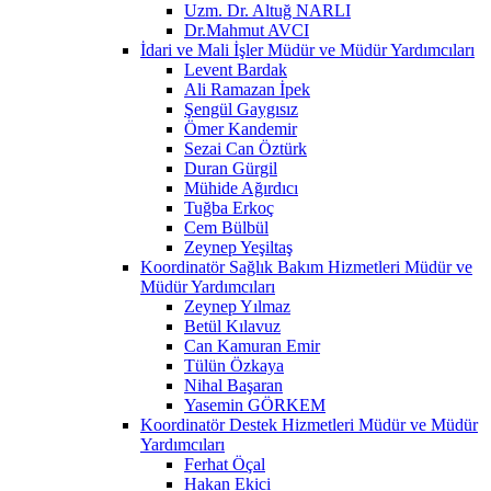
Uzm. Dr. Altuğ NARLI
Dr.Mahmut AVCI
İdari ve Mali İşler Müdür ve Müdür Yardımcıları
Levent Bardak
Ali Ramazan İpek
Şengül Gaygısız
Ömer Kandemir
Sezai Can Öztürk
Duran Gürgil
Mühide Ağırdıcı
Tuğba Erkoç
Cem Bülbül
Zeynep Yeşiltaş
Koordinatör Sağlık Bakım Hizmetleri Müdür ve
Müdür Yardımcıları
Zeynep Yılmaz
Betül Kılavuz
Can Kamuran Emir
Tülün Özkaya
Nihal Başaran
Yasemin GÖRKEM
Koordinatör Destek Hizmetleri Müdür ve Müdür
Yardımcıları
Ferhat Öçal
Hakan Ekici