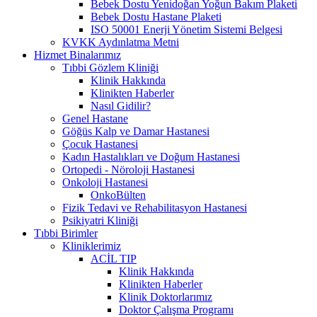
Bebek Dostu Yenidoğan Yoğun Bakım Plaketi
Bebek Dostu Hastane Plaketi
ISO 50001 Enerji Yönetim Sistemi Belgesi
KVKK Aydınlatma Metni
Hizmet Binalarımız
Tıbbi Gözlem Kliniği
Klinik Hakkında
Klinikten Haberler
Nasıl Gidilir?
Genel Hastane
Göğüs Kalp ve Damar Hastanesi
Çocuk Hastanesi
Kadın Hastalıkları ve Doğum Hastanesi
Ortopedi - Nöroloji Hastanesi
Onkoloji Hastanesi
OnkoBülten
Fizik Tedavi ve Rehabilitasyon Hastanesi
Psikiyatri Kliniği
Tıbbi Birimler
Kliniklerimiz
ACİL TIP
Klinik Hakkında
Klinikten Haberler
Klinik Doktorlarımız
Doktor Çalışma Programı