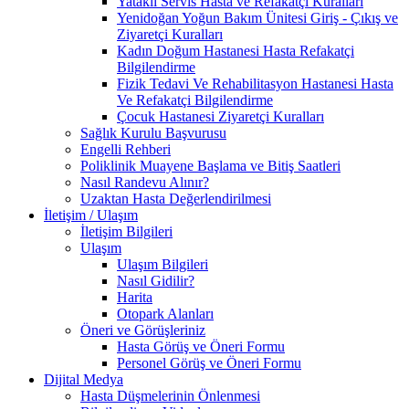
Yataklı Servis Hasta ve Refakatçi Kuralları
Yenidoğan Yoğun Bakım Ünitesi Giriş - Çıkış ve
Ziyaretçi Kuralları
Kadın Doğum Hastanesi Hasta Refakatçi
Bilgilendirme
Fizik Tedavi Ve Rehabilitasyon Hastanesi Hasta
Ve Refakatçi Bilgilendirme
Çocuk Hastanesi Ziyaretçi Kuralları
Sağlık Kurulu Başvurusu
Engelli Rehberi
Poliklinik Muayene Başlama ve Bitiş Saatleri
Nasıl Randevu Alınır?
Uzaktan Hasta Değerlendirilmesi
İletişim / Ulaşım
İletişim Bilgileri
Ulaşım
Ulaşım Bilgileri
Nasıl Gidilir?
Harita
Otopark Alanları
Öneri ve Görüşleriniz
Hasta Görüş ve Öneri Formu
Personel Görüş ve Öneri Formu
Dijital Medya
Hasta Düşmelerinin Önlenmesi