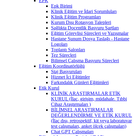
EPK
Epk Birimi
Klinik Eğitim ve İdari Sorumluları
Klinik Eğitim Programları
Kurum Dışı Rotasyon Talepleri
Sağlıkta Doçentlik Başvuru Şartları
Eğitim Görevlisi Süreçleri ve Yazışmalar
Hastane Sunum Dosya Taslağı - Hastane
Logoları
Toplantı Salonları
Tez Süreçleri
Bilimsel Çalışma Başvuru Süreçleri
Eğitim Koordinatörlüğü
Staj Başvuruları
Hizmet İçi Eğitimler
Farkındalık Günleri Eğitimleri
Etik Kurul
KLİNİK ARAŞTIRMALAR ETİK
KURUL (İlaç, girişim, müdahale. Tıbbi
Cihaz Araştırmaları )
BİLİMSEL ARAŞTIRMALAR
DEĞERLENDİRME VE ETİK KURUL
(İlaç dışı, retrospektif, kit veya laboratuvar
test çalışmaları, anket ölçek çalışmaları)
Chat GPT Çalışmaları