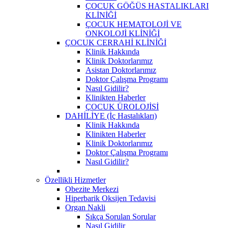
ÇOCUK GÖĞÜS HASTALIKLARI
KLİNİĞİ
ÇOCUK HEMATOLOJİ VE
ONKOLOJİ KLİNİĞİ
ÇOCUK CERRAHİ KLİNİĞİ
Klinik Hakkında
Klinik Doktorlarımız
Asistan Doktorlarımız
Doktor Çalışma Programı
Nasıl Gidilir?
Klinikten Haberler
ÇOCUK ÜROLOJİSİ
DAHİLİYE (İç Hastalıkları)
Klinik Hakkında
Klinikten Haberler
Klinik Doktorlarımız
Doktor Çalışma Programı
Nasıl Gidilir?
Özellikli Hizmetler
Obezite Merkezi
Hiperbarik Oksijen Tedavisi
Organ Nakli
Sıkça Sorulan Sorular
Nasıl Gidilir