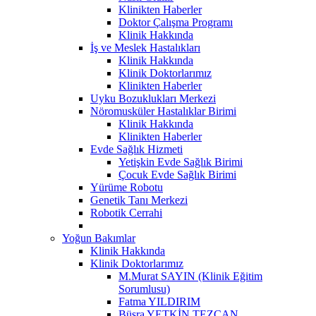
Klinikten Haberler
Doktor Çalışma Programı
Klinik Hakkında
İş ve Meslek Hastalıkları
Klinik Hakkında
Klinik Doktorlarımız
Klinikten Haberler
Uyku Bozuklukları Merkezi
Nöromusküler Hastalıklar Birimi
Klinik Hakkında
Klinikten Haberler
Evde Sağlık Hizmeti
Yetişkin Evde Sağlık Birimi
Çocuk Evde Sağlık Birimi
Yürüme Robotu
Genetik Tanı Merkezi
Robotik Cerrahi
Yoğun Bakımlar
Klinik Hakkında
Klinik Doktorlarımız
M.Murat SAYIN (Klinik Eğitim
Sorumlusu)
Fatma YILDIRIM
Büşra YETKİN TEZCAN