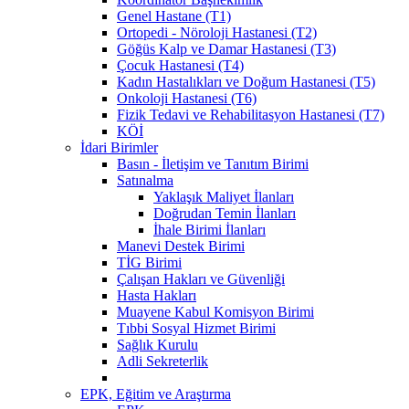
Genel Hastane (T1)
Ortopedi - Nöroloji Hastanesi (T2)
Göğüs Kalp ve Damar Hastanesi (T3)
Çocuk Hastanesi (T4)
Kadın Hastalıkları ve Doğum Hastanesi (T5)
Onkoloji Hastanesi (T6)
Fizik Tedavi ve Rehabilitasyon Hastanesi (T7)
KÖİ
İdari Birimler
Basın - İletişim ve Tanıtım Birimi
Satınalma
Yaklaşık Maliyet İlanları
Doğrudan Temin İlanları
İhale Birimi İlanları
Manevi Destek Birimi
TİG Birimi
Çalışan Hakları ve Güvenliği
Hasta Hakları
Muayene Kabul Komisyon Birimi
Tıbbi Sosyal Hizmet Birimi
Sağlık Kurulu
Adli Sekreterlik
EPK, Eğitim ve Araştırma