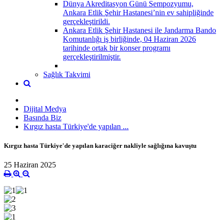
Dünya Akreditasyon Günü Sempozyumu,
Ankara Etlik Şehir Hastanesi’nin ev sahipliğinde
gerçekleştirildi.
Ankara Etlik Şehir Hastanesi ile Jandarma Bando
Komutanlığı iş birliğinde, 04 Haziran 2026
tarihinde ortak bir konser programı
gerçekleştirilmiştir.
Sağlık Takvimi
Dijital Medya
Basında Biz
Kırgız hasta Türkiye'de yapılan ...
Kırgız hasta Türkiye'de yapılan karaciğer nakliyle sağlığına kavuştu
25 Haziran 2025