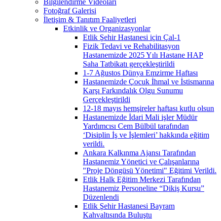
Bilgilendirme Videoları
Fotoğraf Galerisi
İletişim & Tanıtım Faaliyetleri
Etkinlik ve Organizasyonlar
Etlik Şehir Hastanesi için Çal-1
Fizik Tedavi ve Rehabilitasyon
Hastanemizde 2025 Yılı Hastane HAP
Saha Tatbikatı gerçekleştirildi
1-7 Ağustos Dünya Emzirme Haftası
Hastanemizde Çocuk İhmal ve İstismarına
Karşı Farkındalık Olgu Sunumu
Gerçekleştirildi
12-18 mayıs hemşireler haftası kutlu olsun
Hastanemizde İdari Mali işler Müdür
Yardımcısı Cem Bülbül tarafından
‘Disiplin İş ve İşlemleri’ hakkında eğitim
verildi.
Ankara Kalkınma Ajansı Tarafından
Hastanemiz Yönetici ve Çalışanlarına
"Proje Döngüsü Yönetimi" Eğitimi Verildi.
Etlik Halk Eğitim Merkezi Tarafından
Hastanemiz Personeline “Dikiş Kursu”
Düzenlendi
Etlik Şehir Hastanesi Bayram
Kahvaltısında Buluştu