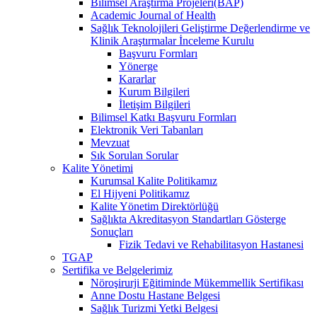
Bilimsel Araştırma Projeleri(BAP)
Academic Journal of Health
Sağlık Teknolojileri Geliştirme Değerlendirme ve
Klinik Araştırmalar İnceleme Kurulu
Başvuru Formları
Yönerge
Kararlar
Kurum Bilgileri
İletişim Bilgileri
Bilimsel Katkı Başvuru Formları
Elektronik Veri Tabanları
Mevzuat
Sık Sorulan Sorular
Kalite Yönetimi
Kurumsal Kalite Politikamız
El Hijyeni Politikamız
Kalite Yönetim Direktörlüğü
Sağlıkta Akreditasyon Standartları Gösterge
Sonuçları
Fizik Tedavi ve Rehabilitasyon Hastanesi
TGAP
Sertifika ve Belgelerimiz
Nöroşirurji Eğitiminde Mükemmellik Sertifikası
Anne Dostu Hastane Belgesi
Sağlık Turizmi Yetki Belgesi