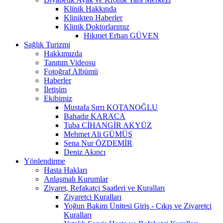
Klinik Hakkında
Klinikten Haberler
Klinik Doktorlarımız
Hikmet Erhan GÜVEN
Sağlık Turizmi
Hakkımızda
Tanıtım Videosu
Fotoğraf Albümü
Haberler
İletişim
Ekibimiz
Mustafa Sırrı KOTANOĞLU
Bahadır KARACA
Tuba CİHANGİR AKYÜZ
Mehmet Ali GÜMÜŞ
Sena Nur ÖZDEMİR
Deniz Akıncı
Yönlendirme
Hasta Hakları
Anlaşmalı Kurumlar
Ziyaret, Refakatçi Saatleri ve Kuralları
Ziyaretçi Kuralları
Yoğun Bakım Ünitesi Giriş - Çıkış ve Ziyaretçi
Kuralları