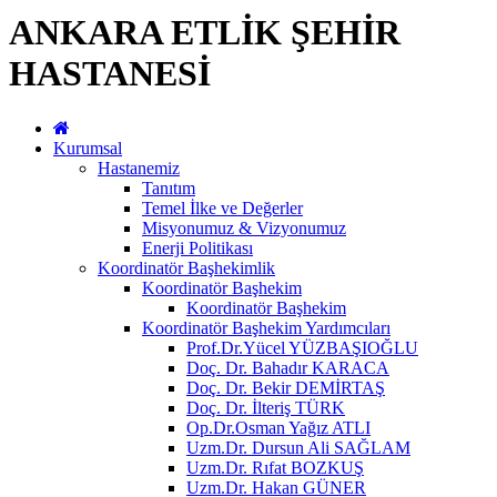
ANKARA ETLİK ŞEHİR
HASTANESİ
Kurumsal
Hastanemiz
Tanıtım
Temel İlke ve Değerler
Misyonumuz & Vizyonumuz
Enerji Politikası
Koordinatör Başhekimlik
Koordinatör Başhekim
Koordinatör Başhekim
Koordinatör Başhekim Yardımcıları
Prof.Dr.Yücel YÜZBAŞIOĞLU
Doç. Dr. Bahadır KARACA
Doç. Dr. Bekir DEMİRTAŞ
Doç. Dr. İlteriş TÜRK
Op.Dr.Osman Yağız ATLI
Uzm.Dr. Dursun Ali SAĞLAM
Uzm.Dr. Rıfat BOZKUŞ
Uzm.Dr. Hakan GÜNER