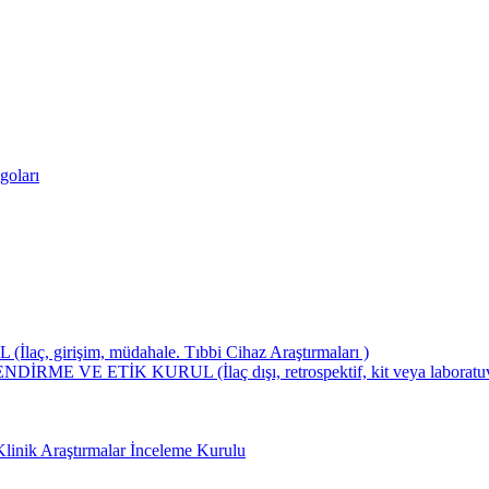
goları
girişim, müdahale. Tıbbi Cihaz Araştırmaları )
ETİK KURUL (İlaç dışı, retrospektif, kit veya laboratuvar test
Klinik Araştırmalar İnceleme Kurulu