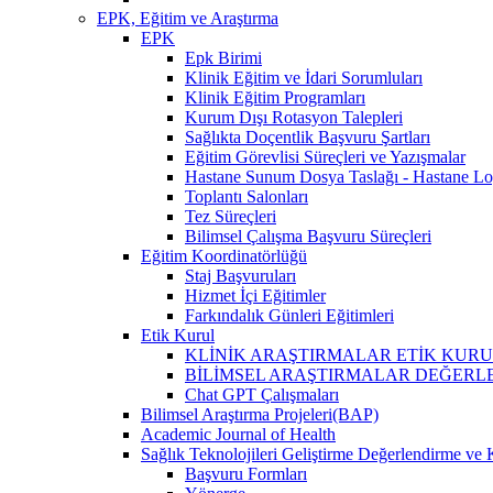
EPK, Eğitim ve Araştırma
EPK
Epk Birimi
Klinik Eğitim ve İdari Sorumluları
Klinik Eğitim Programları
Kurum Dışı Rotasyon Talepleri
Sağlıkta Doçentlik Başvuru Şartları
Eğitim Görevlisi Süreçleri ve Yazışmalar
Hastane Sunum Dosya Taslağı - Hastane Lo
Toplantı Salonları
Tez Süreçleri
Bilimsel Çalışma Başvuru Süreçleri
Eğitim Koordinatörlüğü
Staj Başvuruları
Hizmet İçi Eğitimler
Farkındalık Günleri Eğitimleri
Etik Kurul
KLİNİK ARAŞTIRMALAR ETİK KURUL (İlaç, 
BİLİMSEL ARAŞTIRMALAR DEĞERLENDİRME VE 
Chat GPT Çalışmaları
Bilimsel Araştırma Projeleri(BAP)
Academic Journal of Health
Sağlık Teknolojileri Geliştirme Değerlendirme ve 
Başvuru Formları