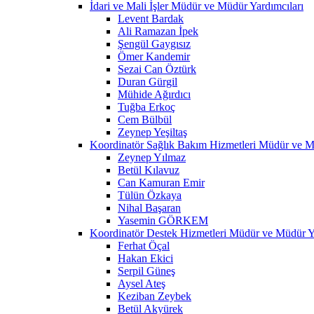
İdari ve Mali İşler Müdür ve Müdür Yardımcıları
Levent Bardak
Ali Ramazan İpek
Şengül Gaygısız
Ömer Kandemir
Sezai Can Öztürk
Duran Gürgil
Mühide Ağırdıcı
Tuğba Erkoç
Cem Bülbül
Zeynep Yeşiltaş
Koordinatör Sağlık Bakım Hizmetleri Müdür ve M
Zeynep Yılmaz
Betül Kılavuz
Can Kamuran Emir
Tülün Özkaya
Nihal Başaran
Yasemin GÖRKEM
Koordinatör Destek Hizmetleri Müdür ve Müdür Ya
Ferhat Öçal
Hakan Ekici
Serpil Güneş
Aysel Ateş
Keziban Zeybek
Betül Akyürek