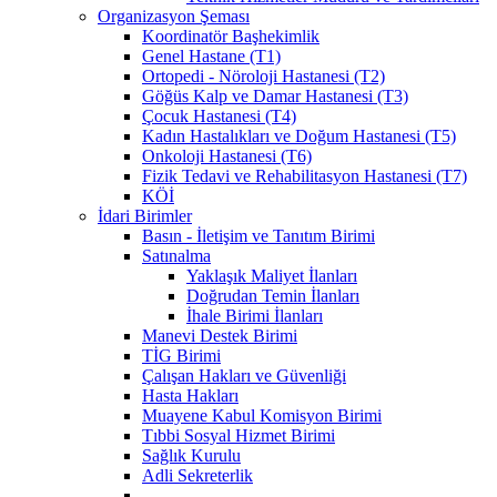
Organizasyon Şeması
Koordinatör Başhekimlik
Genel Hastane (T1)
Ortopedi - Nöroloji Hastanesi (T2)
Göğüs Kalp ve Damar Hastanesi (T3)
Çocuk Hastanesi (T4)
Kadın Hastalıkları ve Doğum Hastanesi (T5)
Onkoloji Hastanesi (T6)
Fizik Tedavi ve Rehabilitasyon Hastanesi (T7)
KÖİ
İdari Birimler
Basın - İletişim ve Tanıtım Birimi
Satınalma
Yaklaşık Maliyet İlanları
Doğrudan Temin İlanları
İhale Birimi İlanları
Manevi Destek Birimi
TİG Birimi
Çalışan Hakları ve Güvenliği
Hasta Hakları
Muayene Kabul Komisyon Birimi
Tıbbi Sosyal Hizmet Birimi
Sağlık Kurulu
Adli Sekreterlik