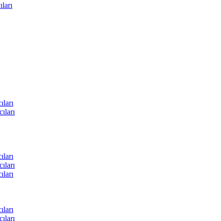
ları
ları
ıları
ları
ıları
ları
ları
ıları