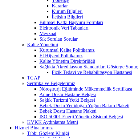
Yönerge
Kararlar
Kurum Bilgileri
İletişim Bilgileri
Bilimsel Katkı Başvuru Formları
Elektronik Veri Tabanları
Mevzuat
Sık Sorulan Sorular
Kalite Yönetimi
Kurumsal Kalite Politikamız
El Hijyeni Politikamız
Kalite Yönetim Direktörlüğü
Sağlıkta Akreditasyon Standartları Gösterge Sonuç
Fizik Tedavi ve Rehabilitasyon Hastanesi
TGAP
Sertifika ve Belgelerimiz
Nöroşirurji Eğitiminde Mükemmellik Sertifikası
Anne Dostu Hastane Belgesi
Sağlık Turizmi Yetki Belgesi
Bebek Dostu Yenidoğan Yoğun Bakım Plaketi
Bebek Dostu Hastane Plaketi
ISO 50001 Enerji Yönetim Sistemi Belgesi
KVKK Aydınlatma Metni
Hizmet Binalarımız
Tıbbi Gözlem Kliniği