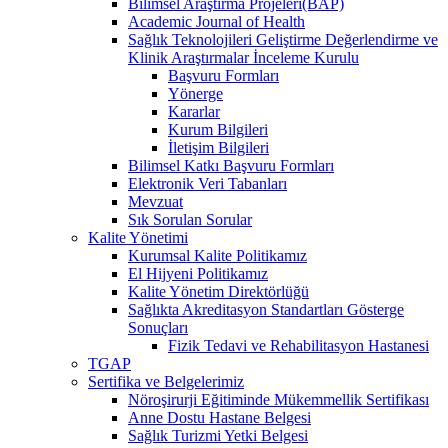
Bilimsel Araştırma Projeleri(BAP)
Academic Journal of Health
Sağlık Teknolojileri Geliştirme Değerlendirme ve
Klinik Araştırmalar İnceleme Kurulu
Başvuru Formları
Yönerge
Kararlar
Kurum Bilgileri
İletişim Bilgileri
Bilimsel Katkı Başvuru Formları
Elektronik Veri Tabanları
Mevzuat
Sık Sorulan Sorular
Kalite Yönetimi
Kurumsal Kalite Politikamız
El Hijyeni Politikamız
Kalite Yönetim Direktörlüğü
Sağlıkta Akreditasyon Standartları Gösterge
Sonuçları
Fizik Tedavi ve Rehabilitasyon Hastanesi
TGAP
Sertifika ve Belgelerimiz
Nöroşirurji Eğitiminde Mükemmellik Sertifikası
Anne Dostu Hastane Belgesi
Sağlık Turizmi Yetki Belgesi