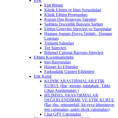
EPK
Epk Birimi
Klinik Eğitim ve İdari Sorumluları
Klinik Eğitim Programları
Kurum Dışı Rotasyon Talepleri
Sağlıkta Doçentlik Başvuru Şartları
Eğitim Görevlisi Süreçleri ve Yazışmalar
Hastane Sunum Dosya Taslağı - Hastane
Logoları
Toplantı Salonları
Tez Süreçleri
Bilimsel Çalışma Başvuru Süreçleri
Eğitim Koordinatörlüğü
Staj Başvuruları
Hizmet İçi Eğitimler
Farkındalık Günleri Eğitimleri
Etik Kurul
KLİNİK ARAŞTIRMALAR ETİK
KURUL (İlaç, girişim, müdahale. Tıbbi
Cihaz Araştırmaları )
BİLİMSEL ARAŞTIRMALAR
DEĞERLENDİRME VE ETİK KURUL
(İlaç dışı, retrospektif, kit veya laboratuvar
test çalışmaları, anket ölçek çalışmaları)
Chat GPT Çalışmaları