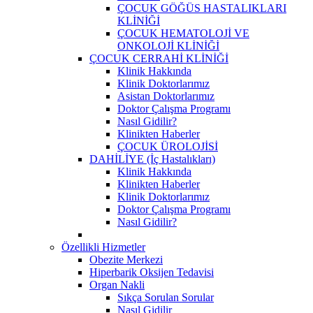
ÇOCUK GÖĞÜS HASTALIKLARI
KLİNİĞİ
ÇOCUK HEMATOLOJİ VE
ONKOLOJİ KLİNİĞİ
ÇOCUK CERRAHİ KLİNİĞİ
Klinik Hakkında
Klinik Doktorlarımız
Asistan Doktorlarımız
Doktor Çalışma Programı
Nasıl Gidilir?
Klinikten Haberler
ÇOCUK ÜROLOJİSİ
DAHİLİYE (İç Hastalıkları)
Klinik Hakkında
Klinikten Haberler
Klinik Doktorlarımız
Doktor Çalışma Programı
Nasıl Gidilir?
Özellikli Hizmetler
Obezite Merkezi
Hiperbarik Oksijen Tedavisi
Organ Nakli
Sıkça Sorulan Sorular
Nasıl Gidilir