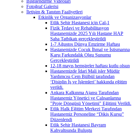
Bilgilendirme Videoları
Fotoğraf Galerisi
İletişim & Tanıtım Faaliyetleri
Etkinlik ve Organizasyonlar
Etlik Şehir Hastanesi için Çal-1
Fizik Tedavi ve Rehabilitasyon
Hastanemizde 2025 Yılı Hastane HAP
Saha Tatbikatı gerçekleştirildi
1-7 Ağustos Dünya Emzirme Haftası
Hastanemizde Çocuk İhmal ve İstismarına
Karşı Farkındalık Olgu Sunumu
Gerçekleştirildi
12-18 mayıs hemşireler haftası kutlu olsun
Hastanemizde İdari Mali işler Müdür
Yardımcısı Cem Bülbül tarafından
‘Disiplin İş ve İşlemleri’ hakkında eğitim
verildi.
Ankara Kalkınma Ajansı Tarafından
Hastanemiz Yönetici ve Çalışanlarına
"Proje Döngüsü Yönetimi" Eğitimi Verildi.
Etlik Halk Eğitim Merkezi Tarafından
Hastanemiz Personeline “Dikiş Kursu”
Düzenlendi
Etlik Şehir Hastanesi Bayram
Kahvaltısında Buluştu