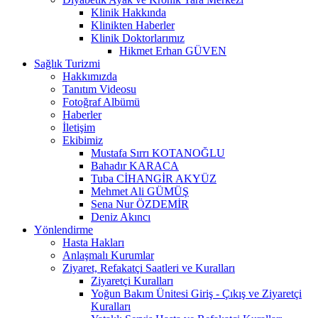
Klinik Hakkında
Klinikten Haberler
Klinik Doktorlarımız
Hikmet Erhan GÜVEN
Sağlık Turizmi
Hakkımızda
Tanıtım Videosu
Fotoğraf Albümü
Haberler
İletişim
Ekibimiz
Mustafa Sırrı KOTANOĞLU
Bahadır KARACA
Tuba CİHANGİR AKYÜZ
Mehmet Ali GÜMÜŞ
Sena Nur ÖZDEMİR
Deniz Akıncı
Yönlendirme
Hasta Hakları
Anlaşmalı Kurumlar
Ziyaret, Refakatçi Saatleri ve Kuralları
Ziyaretçi Kuralları
Yoğun Bakım Ünitesi Giriş - Çıkış ve Ziyaretçi
Kuralları