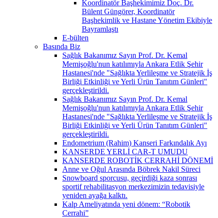
Koordinatör Başhekimimiz Doç. Dr.
Bülent Güngörer, Koordinatör
Başhekimlik ve Hastane Yönetim Ekibiyle
Bayramlaştı
E-bülten
Basında Biz
Sağlık Bakanımız Sayın Prof. Dr. Kemal
Memişoğlu'nun katılımıyla Ankara Etlik Şehir
Hastanesi'nde "Sağlıkta Yerlileşme ve Stratejik İş
Birliği Etkinliği ve Yerli Ürün Tanıtım Günleri"
gerçekleştirildi.
Sağlık Bakanımız Sayın Prof. Dr. Kemal
Memişoğlu'nun katılımıyla Ankara Etlik Şehir
Hastanesi'nde "Sağlıkta Yerlileşme ve Stratejik İş
Birliği Etkinliği ve Yerli Ürün Tanıtım Günleri"
gerçekleştirildi.
Endometrium (Rahim) Kanseri Farkındalık Ayı
KANSERDE YERLİ CAR-T UMUDU
KANSERDE ROBOTİK CERRAHİ DÖNEMİ
Anne ve Oğul Arasında Böbrek Nakil Süreci
Snowboard sporcusu, geçirdiği kaza sonrası
sportif rehabilitasyon merkezimizin tedavisiyle
yeniden ayağa kalktı.
Kalp Ameliyatında yeni dönem: “Robotik
Cerrahi”