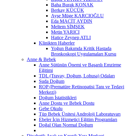
Baha Burak KONAK
Berkay KÜÇÜK
Ayşe Müge KARCIOĞLU
Eda MACİT AYDIN
Meltem ŞİMŞEK
Metin YARICI
Hatice Zeynep ATLI
Klinikten Haberler
Yoğun Bakımda Kritik Hastada
Bronkoskopi Uygulamaları Kursu
Anne & Bebek
Anne Sütünün Önemi ve Başarılı Emzirme
Eğitimi
TDL (Travay, Doğum, Lohusa) Odaları
Suda Doğum
ROP (Prematüre Retinopatisi Tanı ve Tedavi
Merkezi)
Doğum İstatistikleri
Anne Dostu ve Bebek Dostu
Gebe Okulu
Tüp Bebek Ünitesi Androloji Laboratuvarı
Ebeler İçin Hizmetiçi Eğitim Programları
Doğal Olan Normal Doğum
Diyabetik Ayak ve Kronik Yara Merkezi