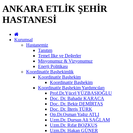
ANKARA ETLİK ŞEHİR
HASTANESİ
Kurumsal
Hastanemiz
Tanıtım
Temel İlke ve Değerler
Misyonumuz & Vizyonumuz
Enerji Politikası
Koordinatör Başhekimlik
Koordinatör Başhekim
Koordinatör Başhekim
Koordinatör Başhekim Yardımcıları
Prof.Dr.Yücel YÜZBAŞIOĞLU
Doç. Dr. Bahadır KARACA
Doç. Dr. Bekir DEMİRTAŞ
Doç. Dr. İlteriş TÜRK
Op.Dr.Osman Yağız ATLI
Uzm.Dr. Dursun Ali SAĞLAM
Uzm.Dr. Rıfat BOZKUŞ
Uzm.Dr. Hakan GÜNER