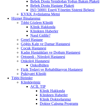
Bebek Dostu Yenidoğan Yoğun Bakım Plaketi
Bebek Dostu Hastane Plaketi
ISO 50001 Enerji Yönetim Sistemi Belgesi
KVKK Aydınlatma Metni
Hizmet Binalarımız
Tıbbi Gözlem Kliniği
Klinik Hakkında
Klinikten Haberler
Nasıl Gidilir?
Genel Hastane
Göğüs Kalp ve Damar Hastanesi
Çocuk Hastanesi
Kadın Hastalıkları ve Doğum Hastanesi
Ortopedi - Nöroloji Hastanesi
Onkoloji Hastanesi
OnkoBülten
Fizik Tedavi ve Rehabilitasyon Hastanesi
Psikiyatri Kliniği
Tıbbi Birimler
Kliniklerimiz
ACİL TIP
Klinik Hakkında
Klinikten Haberler
Klinik Doktorlarımız
Doktor Çalışma Programı