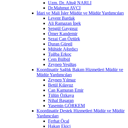
Uzm. Dr. Altuğ NARLI
Dr.Mahmut AVCI
İdari ve Mali İşler Müdür ve Müdür Yardımcıları
Levent Bardak
Ali Ramazan İpek
Şengül Gaygısız
Ömer Kandemir
Sezai Can Öztürk
Duran Gürgil
Mühide Ağırdıcı
Tuğba Erkoç
Cem Bülbül
Zeynep Yeşiltaş
Koordinatör Sağlık Bakım Hizmetleri Müdür ve
Müdür Yardımcıları
Zeynep Yılmaz
Betül Kılavuz
Can Kamuran Emir
Tülün Özkaya
Nihal Başaran
Yasemin GÖRKEM
Koordinatör Destek Hizmetleri Müdür ve Müdür
Yardımcıları
Ferhat Öçal
Hakan Ekici