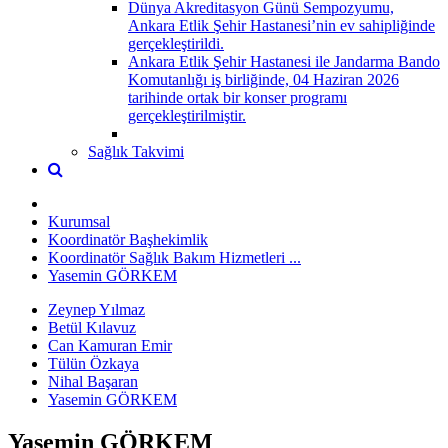
Dünya Akreditasyon Günü Sempozyumu,
Ankara Etlik Şehir Hastanesi’nin ev sahipliğinde
gerçekleştirildi.
Ankara Etlik Şehir Hastanesi ile Jandarma Bando
Komutanlığı iş birliğinde, 04 Haziran 2026
tarihinde ortak bir konser programı
gerçekleştirilmiştir.
Sağlık Takvimi
Kurumsal
Koordinatör Başhekimlik
Koordinatör Sağlık Bakım Hizmetleri ...
Yasemin GÖRKEM
Zeynep Yılmaz
Betül Kılavuz
Can Kamuran Emir
Tülün Özkaya
Nihal Başaran
Yasemin GÖRKEM
Yasemin GÖRKEM