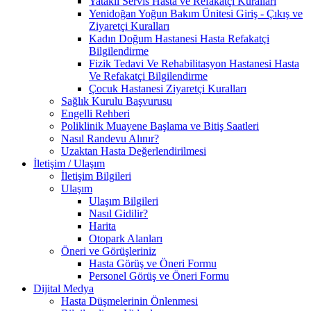
Yataklı Servis Hasta ve Refakatçi Kuralları
Yenidoğan Yoğun Bakım Ünitesi Giriş - Çıkış ve
Ziyaretçi Kuralları
Kadın Doğum Hastanesi Hasta Refakatçi
Bilgilendirme
Fizik Tedavi Ve Rehabilitasyon Hastanesi Hasta
Ve Refakatçi Bilgilendirme
Çocuk Hastanesi Ziyaretçi Kuralları
Sağlık Kurulu Başvurusu
Engelli Rehberi
Poliklinik Muayene Başlama ve Bitiş Saatleri
Nasıl Randevu Alınır?
Uzaktan Hasta Değerlendirilmesi
İletişim / Ulaşım
İletişim Bilgileri
Ulaşım
Ulaşım Bilgileri
Nasıl Gidilir?
Harita
Otopark Alanları
Öneri ve Görüşleriniz
Hasta Görüş ve Öneri Formu
Personel Görüş ve Öneri Formu
Dijital Medya
Hasta Düşmelerinin Önlenmesi