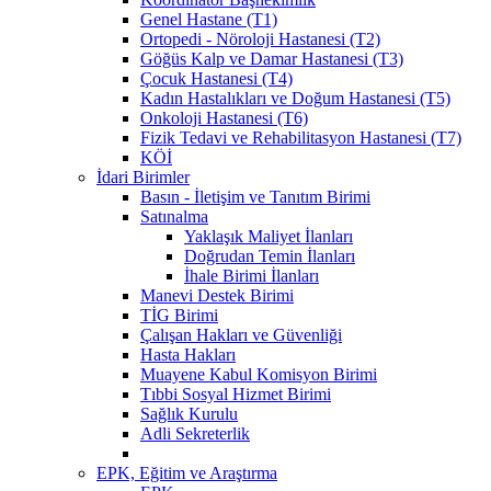
Genel Hastane (T1)
Ortopedi - Nöroloji Hastanesi (T2)
Göğüs Kalp ve Damar Hastanesi (T3)
Çocuk Hastanesi (T4)
Kadın Hastalıkları ve Doğum Hastanesi (T5)
Onkoloji Hastanesi (T6)
Fizik Tedavi ve Rehabilitasyon Hastanesi (T7)
KÖİ
İdari Birimler
Basın - İletişim ve Tanıtım Birimi
Satınalma
Yaklaşık Maliyet İlanları
Doğrudan Temin İlanları
İhale Birimi İlanları
Manevi Destek Birimi
TİG Birimi
Çalışan Hakları ve Güvenliği
Hasta Hakları
Muayene Kabul Komisyon Birimi
Tıbbi Sosyal Hizmet Birimi
Sağlık Kurulu
Adli Sekreterlik
EPK, Eğitim ve Araştırma