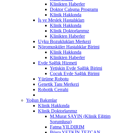
Klinikten Haberler
Doktor Çalışma Programı
Klinik Hakkında
İş ve Meslek Hastalıkları
Klinik Hakkında
Klinik Doktorlarımız
Klinikten Haberler
Uyku Bozuklukları Merkezi
Nöromusküler Hastalıklar Birimi
Klinik Hakkında
Klinikten Haberler
Evde Sağlık Hizmeti
Yetişkin Evde Sağlık Birimi
Çocuk Evde Sağlık Birimi
Yürüme Robotu
Genetik Tanı Merkezi
Robotik Cerrahi
Yoğun Bakımlar
Klinik Hakkında
Klinik Doktorlarımız
M.Murat SAYIN (Klinik Eğitim
Sorumlusu)
Fatma YILDIRIM
Büşra YETKİN TEZCAN