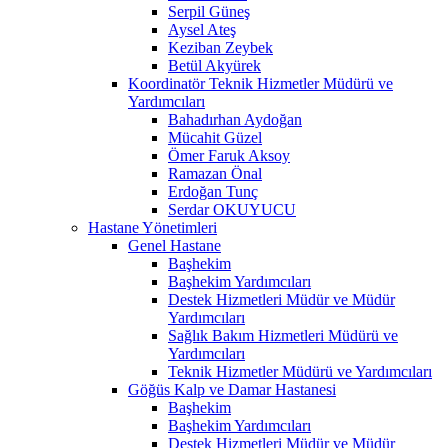
Serpil Güneş
Aysel Ateş
Keziban Zeybek
Betül Akyürek
Koordinatör Teknik Hizmetler Müdürü ve
Yardımcıları
Bahadırhan Aydoğan
Mücahit Güzel
Ömer Faruk Aksoy
Ramazan Önal
Erdoğan Tunç
Serdar OKUYUCU
Hastane Yönetimleri
Genel Hastane
Başhekim
Başhekim Yardımcıları
Destek Hizmetleri Müdür ve Müdür
Yardımcıları
Sağlık Bakım Hizmetleri Müdürü ve
Yardımcıları
Teknik Hizmetler Müdürü ve Yardımcıları
Göğüs Kalp ve Damar Hastanesi
Başhekim
Başhekim Yardımcıları
Destek Hizmetleri Müdür ve Müdür