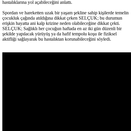
hastalıklarına yol açabileceğini anlattı.
Spordan ve hareketten uzak bir yaşam şekline sahip kişilerde temelin
çocukluk çağında atıldığına dikkat çeken SELÇUK; bu durumun
erişkin hayatta ani kalp krizine neden olabileceğine dikkat çekti.
SELÇUK; Sağlıklı her çocuğun haftada en az iki gün düzenli bir
şekilde yapılacak yürüyüş ya da hafif tempolu koşu ile fiziksel
aktifliği sağlayarak bu hastalıktan korunabileceğini söyledi.