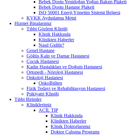
Bebek Dostu Yenidoğan Yoğun Bakım Plaketi
Bebek Dostu Hastane Plaketi
ISO 50001 Enerji Yönetim Sistemi Belgesi
KVKK Aydınlatma Metni
Hizmet Binalarımız
Tıbbi Gözlem Kliniği
Klinik Hakkında
Klinikten Haberler
Nasıl Gidilir?
Genel Hastane
Göğüs Kalp ve Damar Hastanesi
Çocuk Hastanesi
Kadın Hastalıkları ve Doğum Hastanesi
Ortopedi - Nöroloji Hastanesi
Onkoloji Hastanesi
OnkoBülten
Fizik Tedavi ve Rehabilitasyon Hastanesi
Psikiyatri Kliniği
Tıbbi Birimler
Kliniklerimiz
ACİL TIP
Klinik Hakkında
Klinikten Haberler
Klinik Doktorlarımız
Doktor Çalışma Programı