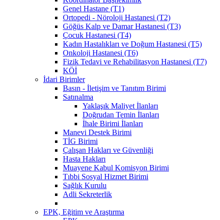
Genel Hastane (T1)
Ortopedi - Nöroloji Hastanesi (T2)
Göğüs Kalp ve Damar Hastanesi (T3)
Çocuk Hastanesi (T4)
Kadın Hastalıkları ve Doğum Hastanesi (T5)
Onkoloji Hastanesi (T6)
Fizik Tedavi ve Rehabilitasyon Hastanesi (T7)
KÖİ
İdari Birimler
Basın - İletişim ve Tanıtım Birimi
Satınalma
Yaklaşık Maliyet İlanları
Doğrudan Temin İlanları
İhale Birimi İlanları
Manevi Destek Birimi
TİG Birimi
Çalışan Hakları ve Güvenliği
Hasta Hakları
Muayene Kabul Komisyon Birimi
Tıbbi Sosyal Hizmet Birimi
Sağlık Kurulu
Adli Sekreterlik
EPK, Eğitim ve Araştırma