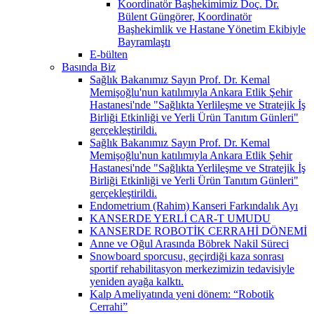
Koordinatör Başhekimimiz Doç. Dr.
Bülent Güngörer, Koordinatör
Başhekimlik ve Hastane Yönetim Ekibiyle
Bayramlaştı
E-bülten
Basında Biz
Sağlık Bakanımız Sayın Prof. Dr. Kemal
Memişoğlu'nun katılımıyla Ankara Etlik Şehir
Hastanesi'nde "Sağlıkta Yerlileşme ve Stratejik İş
Birliği Etkinliği ve Yerli Ürün Tanıtım Günleri"
gerçekleştirildi.
Sağlık Bakanımız Sayın Prof. Dr. Kemal
Memişoğlu'nun katılımıyla Ankara Etlik Şehir
Hastanesi'nde "Sağlıkta Yerlileşme ve Stratejik İş
Birliği Etkinliği ve Yerli Ürün Tanıtım Günleri"
gerçekleştirildi.
Endometrium (Rahim) Kanseri Farkındalık Ayı
KANSERDE YERLİ CAR-T UMUDU
KANSERDE ROBOTİK CERRAHİ DÖNEMİ
Anne ve Oğul Arasında Böbrek Nakil Süreci
Snowboard sporcusu, geçirdiği kaza sonrası
sportif rehabilitasyon merkezimizin tedavisiyle
yeniden ayağa kalktı.
Kalp Ameliyatında yeni dönem: “Robotik
Cerrahi”