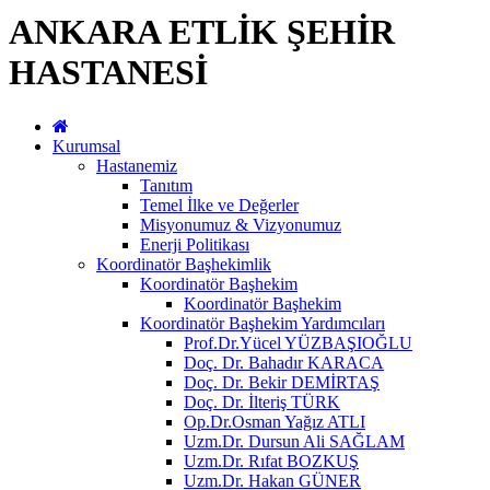
ANKARA ETLİK ŞEHİR
HASTANESİ
Kurumsal
Hastanemiz
Tanıtım
Temel İlke ve Değerler
Misyonumuz & Vizyonumuz
Enerji Politikası
Koordinatör Başhekimlik
Koordinatör Başhekim
Koordinatör Başhekim
Koordinatör Başhekim Yardımcıları
Prof.Dr.Yücel YÜZBAŞIOĞLU
Doç. Dr. Bahadır KARACA
Doç. Dr. Bekir DEMİRTAŞ
Doç. Dr. İlteriş TÜRK
Op.Dr.Osman Yağız ATLI
Uzm.Dr. Dursun Ali SAĞLAM
Uzm.Dr. Rıfat BOZKUŞ
Uzm.Dr. Hakan GÜNER