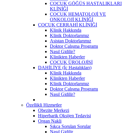
ÇOCUK GÖĞÜS HASTALIKLARI
KLİNİĞİ
ÇOCUK HEMATOLOJİ VE
ONKOLOJİ KLİNİĞİ
ÇOCUK CERRAHİ KLİNİĞİ
Klinik Hakkında
Klinik Doktorlarımız
Asistan Doktorlarımız
Doktor Çalışma Programı
Nasıl Gidilir?
Klinikten Haberler
ÇOCUK ÜROLOJİSİ
DAHİLİYE (İç Hastalıkları)
Klinik Hakkında
Klinikten Haberler
Klinik Doktorlarımız
Doktor Çalışma Programı
Nasıl Gidilir?
Özellikli Hizmetler
Obezite Merkezi
Hiperbarik Oksijen Tedavisi
Organ Nakli
Sıkça Sorulan Sorular
Nasıl Gidilir