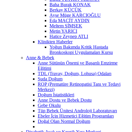
Baha Burak KONAK
Berkay KÜÇÜK
Ayşe Müge KARCIOĞLU
Eda MACİT AYDIN
Meltem ŞİMŞEK
Metin YARICI
Hatice Zeynep ATLI
Klinikten Haberler
Yoğun Bakımda Kritik Hastada
Bronkoskopi Uygulamaları Kursu
Anne & Bebek
Anne Sütünün Önemi ve Başarılı Emzirme
Eğitimi
TDL (Travay, Doğum, Lohusa) Odaları
Suda Doğum
ROP (Prematüre Retinopatisi Tanı ve Tedavi
Merkezi)
Doğum İstatistikleri
Anne Dostu ve Bebek Dostu
Gebe Okulu
Tüp Bebek Ünitesi Androloji Laboratuvarı
Ebeler İçin Hizmetiçi Eğitim Programları
Doğal Olan Normal Doğum
Diyabetik Ayak ve Kronik Yara Merkezi