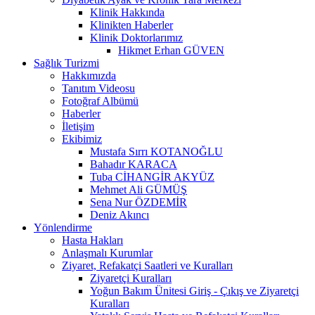
Klinik Hakkında
Klinikten Haberler
Klinik Doktorlarımız
Hikmet Erhan GÜVEN
Sağlık Turizmi
Hakkımızda
Tanıtım Videosu
Fotoğraf Albümü
Haberler
İletişim
Ekibimiz
Mustafa Sırrı KOTANOĞLU
Bahadır KARACA
Tuba CİHANGİR AKYÜZ
Mehmet Ali GÜMÜŞ
Sena Nur ÖZDEMİR
Deniz Akıncı
Yönlendirme
Hasta Hakları
Anlaşmalı Kurumlar
Ziyaret, Refakatçi Saatleri ve Kuralları
Ziyaretçi Kuralları
Yoğun Bakım Ünitesi Giriş - Çıkış ve Ziyaretçi
Kuralları