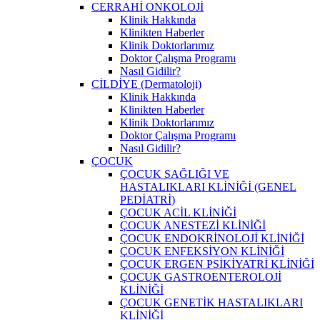
CERRAHİ ONKOLOJİ
Klinik Hakkında
Klinikten Haberler
Klinik Doktorlarımız
Doktor Çalışma Programı
Nasıl Gidilir?
CİLDİYE (Dermatoloji)
Klinik Hakkında
Klinikten Haberler
Klinik Doktorlarımız
Doktor Çalışma Programı
Nasıl Gidilir?
ÇOCUK
ÇOCUK SAĞLIĞI VE
HASTALIKLARI KLİNİĞİ (GENEL
PEDİATRİ)
ÇOCUK ACİL KLİNİĞİ
ÇOCUK ANESTEZİ KLİNİĞİ
ÇOCUK ENDOKRİNOLOJİ KLİNİĞİ
ÇOCUK ENFEKSİYON KLİNİĞİ
ÇOCUK ERGEN PSİKİYATRİ KLİNİĞİ
ÇOCUK GASTROENTEROLOJİ
KLİNİĞİ
ÇOCUK GENETİK HASTALIKLARI
KLİNİĞİ