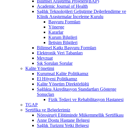
Bilimsel Araştırma Projeleri(BAP)
Academic Journal of Health
Sağlık Teknolojileri Geliştirme Değerlendirme ve
Klinik Araştırmalar İnceleme Kurulu
Başvuru Formları
Yönerge
Kararlar
Kurum Bilgileri
İletişim Bilgileri
Bilimsel Katkı Başvuru Formları
Elektronik Veri Tabanları
Mevzuat
Sık Sorulan Sorular
Kalite Yönetimi
Kurumsal Kalite Politikamız
El Hijyeni Politikamız
Kalite Yönetim Direktörlüğü
Sağlıkta Akreditasyon Standartları Gösterge
Sonuçları
Fizik Tedavi ve Rehabilitasyon Hastanesi
TGAP
Sertifika ve Belgelerimiz
Nöroşirurji Eğitiminde Mükemmellik Sertifikası
Anne Dostu Hastane Belgesi
Sağlık Turizmi Yetki Belgesi