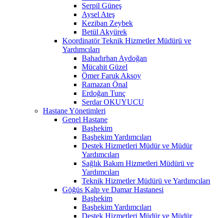
Serpil Güneş
Aysel Ateş
Keziban Zeybek
Betül Akyürek
Koordinatör Teknik Hizmetler Müdürü ve
Yardımcıları
Bahadırhan Aydoğan
Mücahit Güzel
Ömer Faruk Aksoy
Ramazan Önal
Erdoğan Tunç
Serdar OKUYUCU
Hastane Yönetimleri
Genel Hastane
Başhekim
Başhekim Yardımcıları
Destek Hizmetleri Müdür ve Müdür
Yardımcıları
Sağlık Bakım Hizmetleri Müdürü ve
Yardımcıları
Teknik Hizmetler Müdürü ve Yardımcıları
Göğüs Kalp ve Damar Hastanesi
Başhekim
Başhekim Yardımcıları
Destek Hizmetleri Müdür ve Müdür