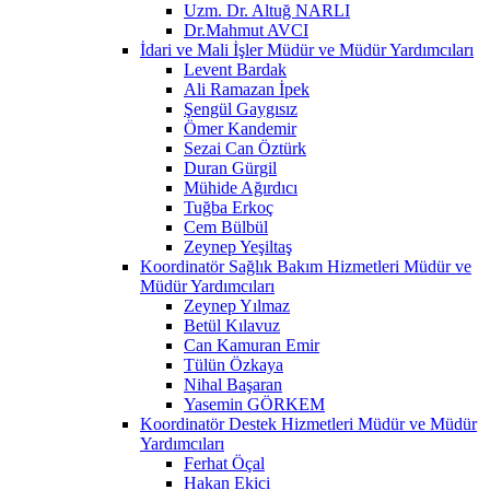
Uzm. Dr. Altuğ NARLI
Dr.Mahmut AVCI
İdari ve Mali İşler Müdür ve Müdür Yardımcıları
Levent Bardak
Ali Ramazan İpek
Şengül Gaygısız
Ömer Kandemir
Sezai Can Öztürk
Duran Gürgil
Mühide Ağırdıcı
Tuğba Erkoç
Cem Bülbül
Zeynep Yeşiltaş
Koordinatör Sağlık Bakım Hizmetleri Müdür ve
Müdür Yardımcıları
Zeynep Yılmaz
Betül Kılavuz
Can Kamuran Emir
Tülün Özkaya
Nihal Başaran
Yasemin GÖRKEM
Koordinatör Destek Hizmetleri Müdür ve Müdür
Yardımcıları
Ferhat Öçal
Hakan Ekici