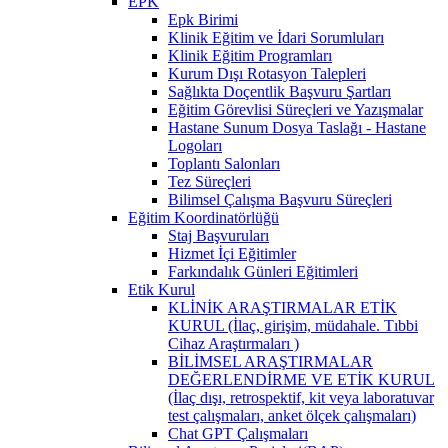
EPK
Epk Birimi
Klinik Eğitim ve İdari Sorumluları
Klinik Eğitim Programları
Kurum Dışı Rotasyon Talepleri
Sağlıkta Doçentlik Başvuru Şartları
Eğitim Görevlisi Süreçleri ve Yazışmalar
Hastane Sunum Dosya Taslağı - Hastane
Logoları
Toplantı Salonları
Tez Süreçleri
Bilimsel Çalışma Başvuru Süreçleri
Eğitim Koordinatörlüğü
Staj Başvuruları
Hizmet İçi Eğitimler
Farkındalık Günleri Eğitimleri
Etik Kurul
KLİNİK ARAŞTIRMALAR ETİK
KURUL (İlaç, girişim, müdahale. Tıbbi
Cihaz Araştırmaları )
BİLİMSEL ARAŞTIRMALAR
DEĞERLENDİRME VE ETİK KURUL
(İlaç dışı, retrospektif, kit veya laboratuvar
test çalışmaları, anket ölçek çalışmaları)
Chat GPT Çalışmaları