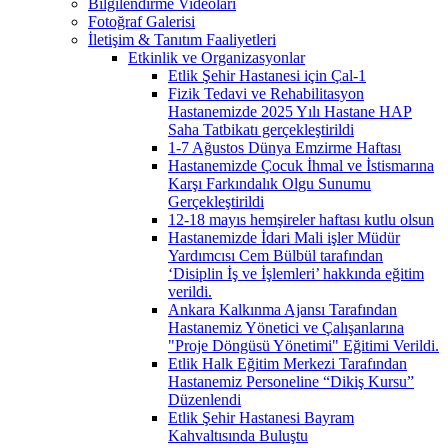
Bilgilendirme Videoları
Fotoğraf Galerisi
İletişim & Tanıtım Faaliyetleri
Etkinlik ve Organizasyonlar
Etlik Şehir Hastanesi için Çal-1
Fizik Tedavi ve Rehabilitasyon
Hastanemizde 2025 Yılı Hastane HAP
Saha Tatbikatı gerçekleştirildi
1-7 Ağustos Dünya Emzirme Haftası
Hastanemizde Çocuk İhmal ve İstismarına
Karşı Farkındalık Olgu Sunumu
Gerçekleştirildi
12-18 mayıs hemşireler haftası kutlu olsun
Hastanemizde İdari Mali işler Müdür
Yardımcısı Cem Bülbül tarafından
‘Disiplin İş ve İşlemleri’ hakkında eğitim
verildi.
Ankara Kalkınma Ajansı Tarafından
Hastanemiz Yönetici ve Çalışanlarına
"Proje Döngüsü Yönetimi" Eğitimi Verildi.
Etlik Halk Eğitim Merkezi Tarafından
Hastanemiz Personeline “Dikiş Kursu”
Düzenlendi
Etlik Şehir Hastanesi Bayram
Kahvaltısında Buluştu