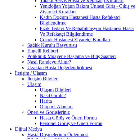
Yataklı Servis Hasta ve Refakatçi Kuralları
Yenidoğan Yoğun Bakım Ünitesi Giriş - Çıkış ve
Ziyaretçi Kuralları
Kadın Doğum Hastanesi Hasta Refakatçi
Bilgilendirme
Fizik Tedavi Ve Rehabilitasyon Hastanesi Hasta
Ve Refakatçi Bilgilendirme
Çocuk Hastanesi Ziyaretçi Kuralları
Sağlık Kurulu Başvurusu
Engelli Rehberi
Poliklinik Muayene Başlama ve Bitiş Saatleri
Nasıl Randevu Alınır?
Uzaktan Hasta Değerlendirilmesi
İletişim / Ulaşım
İletişim Bilgileri
Ulaşım
Ulaşım Bilgileri
Nasıl Gidilir?
Harita
Otopark Alanları
Öneri ve Görüşleriniz
Hasta Görüş ve Öneri Formu
Personel Görüş ve Öneri Formu
Dijital Medya
Hasta Düşmelerinin Önlenmesi