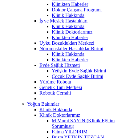
Klinikten Haberler
Doktor Çalışma Programı
Klinik Hakkında
İş ve Meslek Hastalıkları
Klinik Hakkında
Klinik Doktorlarımız
Klinikten Haberler
Uyku Bozuklukları Merkezi
Nöromusküler Hastalıklar Birimi
Klinik Hakkında
Klinikten Haberler
Evde Sağlık Hizmeti
Yetişkin Evde Sağlık Birimi
Çocuk Evde Sağlık Birimi
Yürüme Robotu
Genetik Tanı Merkezi
Robotik Cerrahi
Yoğun Bakımlar
Klinik Hakkında
Klinik Doktorlarımız
M.Murat SAYIN (Klinik Eğitim
Sorumlusu)
Fatma YILDIRIM
Büşra YETKİN TEZCAN